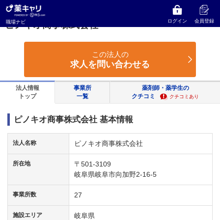
薬キャリ 職場ナビ
岐阜県
岐阜市
ピノキオ商事株式会社
ログイン
会員登録
職場ナビ
ピノキオ商事株式会社
この法人の
求人を問い合わせる
法人情報
事業所
薬剤師・薬学生の
トップ
一覧
クチコミ
クチコミあり
ピノキオ商事株式会社 基本情報
法人名称
ピノキオ商事株式会社
所在地
〒501-3109
岐阜県岐阜市向加野2-16-5
事業所数
27
施設エリア
岐阜県