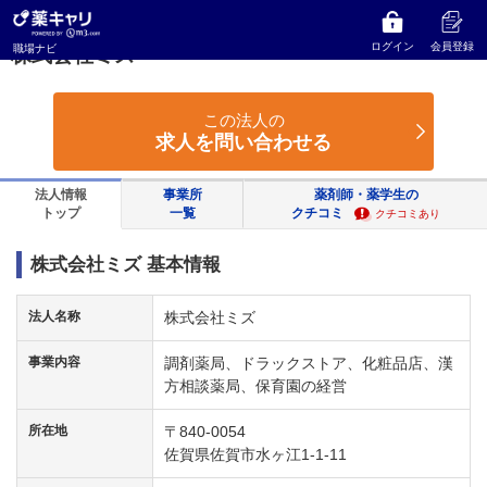
薬キャリ 職場ナビ
佐賀県
佐賀市
株式会社ミズ
ログイン
会員登録
職場ナビ
株式会社ミズ
この法人の
求人を問い合わせる
法人情報
事業所
薬剤師・薬学生の
トップ
一覧
クチコミ
クチコミあり
株式会社ミズ 基本情報
法人名称
株式会社ミズ
事業内容
調剤薬局、ドラックストア、化粧品店、漢
方相談薬局、保育園の経営
所在地
〒840-0054
佐賀県佐賀市水ヶ江1-1-11