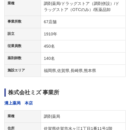
業種
調剤薬局/ドラッグストア（調剤併設）/ド
ラッグストア（OTCのみ）/医薬品卸
事業所数
67店舗
設立
1910年
従業員数
450名
薬剤師数
140名
施設エリア
福岡県,佐賀県,長崎県,熊本県
株式会社ミズ 事業所
溝上薬局 本店
業種
調剤薬局
住所
佐賀県佐賀市水ヶ江1丁目1番11号1階