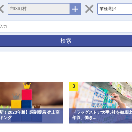
市区町村
業種選択
検索
3
新！2023年版】調剤薬局 売上高
ドラッグストア大手5社を徹底
キング
年収、働き...