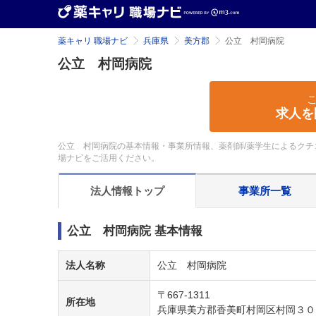
薬キャリ 職場ナビ
兵庫県
美方郡
公立 村岡病院
公立 村岡病院
求人を
公立 村岡病院の基本情報・事業所情報、薬剤師/薬学生によるクチ
場ナビをご活用ください。
法人情報
トップ
事業所
一覧
公立 村岡病院 基本情報
法人名称
公立 村岡病院
〒667-1311
所在地
兵庫県美方郡香美町村岡区村岡３０