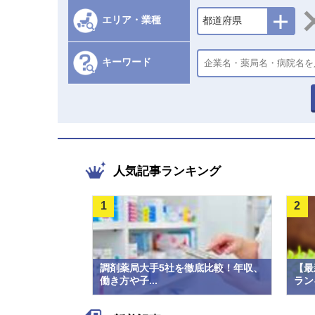
エリア・業種
都道府県
キーワード
人気記事ランキング
1
2
調剤薬局大手5社を徹底比較！年収、
【最
働き方や子...
ラン