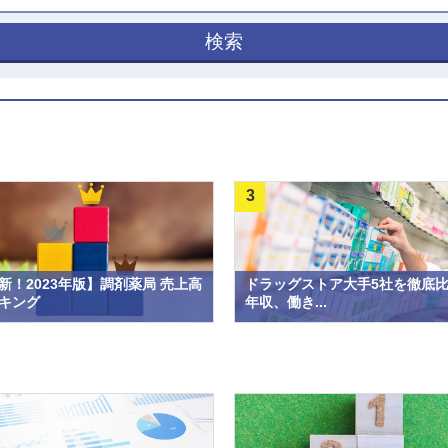
検索
3
新！2023年版】調剤薬局 売上高
ドラッグストア大手5社を徹底
キング
年収、働き...