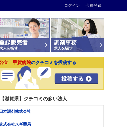
ログイン
会員登録
公立 甲賀病院
のクチコミを投稿する
【滋賀県】クチコミの多い法人
日本調剤株式会社
株式会社スギ薬局