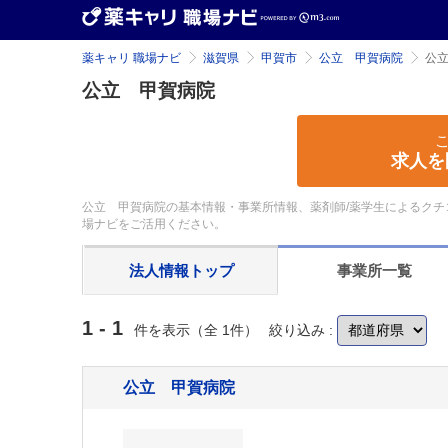
薬キャリ 職場ナビ
滋賀県
甲賀市
公立 甲賀病院
公
公立 甲賀病院
求人を
公立 甲賀病院の基本情報・事業所情報、薬剤師/薬学生によるクチ
場ナビをご活用ください。
法人情報
トップ
事業所
一覧
1 - 1
件を表示（全 1件）
絞り込み :
公立 甲賀病院