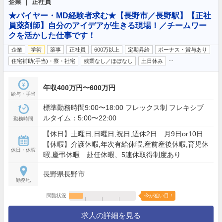
企業 ｜ 正社員
★バイヤー・MD経験者求む★【長野市／長野駅】【正社
員薬剤師】自分のアイデアが生きる現場！／チームワー
クを活かした仕事です！
企業
学術
薬事
正社員
600万以上
定期昇給
ボーナス・賞与あり
…
住宅補助(手当)・寮・社宅
残業なし／ほぼなし
土日休み
年収400万円〜600万円
給与・手当
標準勤務時間9:00〜18:00 フレックス制 フレキシブ
ルタイム：5:00〜22:00
勤務時間
【休日】土曜日,日曜日,祝日,週休2日 月9日or10日
【休暇】介護休暇,年次有給休暇,産前産後休暇,育児休
休日・休暇
暇,慶弔休暇 赴任休暇、5連休取得制度あり
長野県長野市
勤務地
閲覧状況
今が狙い目！
求人の詳細を見る