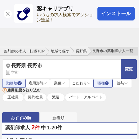
薬キャリアプリ
インストール
ログイン
会員登録
いつもの求人検索でアクショ
ン進呈！
長野市の薬剤師求人一覧
薬剤師の求人・転職TOP
地域で探す
長野県
長野県 長野市
変更
学術
勤務地
雇用形態
業種
こだわり
職種
給与
✓
1
雇用形態を絞り込む
正社員
契約社員
派遣
パート・アルバイト
おすすめ順
新着順
2
薬剤師求人
件
中 1-20件