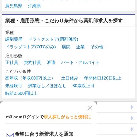
鹿児島県
沖縄県
業種・雇用形態・こだわり条件から薬剤師求人を探す
業種
調剤薬局
ドラッグストア(調剤併設)
ドラッグストア(OTCのみ)
病院
企業
その他
雇用形態
正社員
契約社員
派遣
パート・アルバイト
こだわり条件
高年収（年収600万以上）
土日休み
年間休日120日以上
未経験可
残業なし／ほぼなし
60歳以上可
時給2,500円以上
TOP
m3.comログインで
求人探しがもっと便利に
最近チェックした求人一覧
薬剤師の転職成功ガイド
希望に合う新着求人を通知