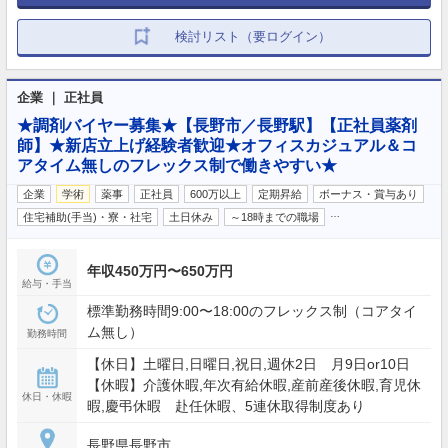
検討リスト（要ログイン）
企業 ｜ 正社員
★調剤バイヤー募集★【長野市／長野駅】【正社員薬剤
師】★新店立上げ経験者歓迎★オフィスカジュアル＆コ
アタイム無しのフレックス制で働きやすい★
企業
学術
薬事
正社員
600万以上
定期昇給
ボーナス・賞与あり
…
住宅補助(手当)・寮・社宅
土日休み
～18時までの職場
年収450万円〜650万円
給与・手当
標準勤務時間9:00〜18:00のフレックス制（コアタイ
ム無し）
勤務時間
【休日】土曜日,日曜日,祝日,週休2日 月9日or10日
【休暇】介護休暇,年次有給休暇,産前産後休暇,育児休
休日・休暇
暇,慶弔休暇 赴任休暇、5連休取得制度あり
長野県長野市