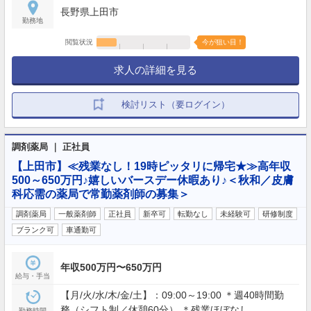
長野県上田市
勤務地
閲覧状況
今が狙い目！
求人の詳細を見る
検討リスト（要ログイン）
調剤薬局 ｜ 正社員
【上田市】≪残業なし！19時ピッタリに帰宅★≫高年収
500～650万円♪嬉しいバースデー休暇あり♪＜秋和／皮膚
科応需の薬局で常勤薬剤師の募集＞
調剤薬局
一般薬剤師
正社員
新卒可
転勤なし
未経験可
研修制度
ブランク可
車通勤可
年収500万円〜650万円
給与・手当
【月/火/水/木/金/土】：09:00～19:00 ＊週40時間勤
務（シフト制／休憩60分） ＊残業ほぼなし
勤務時間