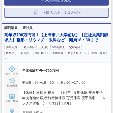
検討リスト（要ログイン）
調剤薬局 ｜ 正社員
高年収700万円可！【上田市／大学前駅】【正社員薬剤師
求人】整形・リウマチ・眼科など 開局18：30まで
調剤薬局
一般薬剤師
正社員
600万以上
定期昇給
残業なし／ほぼなし
休日120日
有休推奨
整形外科メイン
産休・育休
…
年収480万円〜700万円
給与・手当
平日8：30〜18：30、土9：00〜17：00
勤務時間
【休日】日曜日,祝日 【休暇】夏期休暇,年末年始,
年次有給休暇,産前産後休暇,育児休暇,慶弔休暇 フレ
休日・休暇
ックス休暇 【年間休日】120日