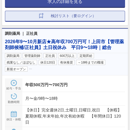
求人の詳細を見る
検討リスト（要ログイン）
調剤薬局 ｜ 正社員
2026年9〜10月新店★高年収700万円可！上田市【管理薬
剤師候補/正社員】土日祝休み 平日9〜18時｜総合
調剤薬局
管理薬剤師
正社員
600万以上
定期昇給
残業なし／ほぼなし
休日120日
有休推奨
～18時までの職場
…
新規オープン
年収500万円〜700万円
給与・手当
月〜金/9時〜18時
勤務時間
【休日】完全週休2日,土曜日,日曜日,祝日 【休暇】
夏期休暇,年末年始,年次有給休暇 【年間休日】120
休日・休暇
日