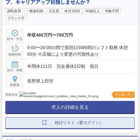
プ、キャリアアップ目指しませんか？
調剤薬局
一般薬剤師
正社員
休日120日
60歳以上
年齢不問
ブランク可
年収480万円〜700万円
給与・手当
9:00〜20:00の間で原則1日8時間のシフト勤務 休憩
60分 ※店舗により変更の可能性あり
勤務時間
年間休111日 完全週休2日制 祝日
休日・休暇
長野県上田市
勤務地
閲覧状況
今が狙い目！
求人の詳細を見る
検討リスト（要ログイン）