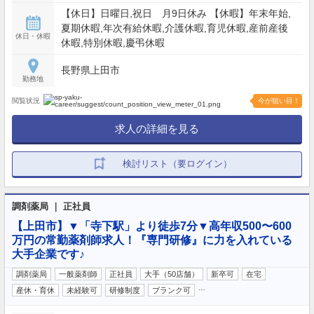
【休日】日曜日,祝日 月9日休み 【休暇】年末年始,
夏期休暇,年次有給休暇,介護休暇,育児休暇,産前産後
休日・休暇
休暇,特別休暇,慶弔休暇
長野県上田市
勤務地
閲覧状況
今が狙い目！
求人の詳細を見る
検討リスト（要ログイン）
調剤薬局 ｜ 正社員
【上田市】▼「寺下駅」より徒歩7分▼高年収500〜600
万円の常勤薬剤師求人！『専門研修』に力を入れている
大手企業です♪
調剤薬局
一般薬剤師
正社員
大手（50店舗）
新卒可
在宅
…
産休・育休
未経験可
研修制度
ブランク可