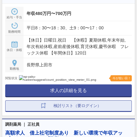
年収480万円〜700万円
給与・手当
平日8：30〜18：30、土9：00〜17：00
勤務時間
【休日】日曜日,祝日 【休暇】夏期休暇,年末年始,
年次有給休暇,産前産後休暇,育児休暇,慶弔休暇 フレ
休日・休暇
ックス休暇 【年間休日】120日
長野県上田市
勤務地
閲覧状況
今が狙い目！
求人の詳細を見る
検討リスト（要ログイン）
調剤薬局 ｜ 正社員
高額求人 借上社宅制度あり 新しい環境で年収アッ