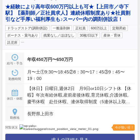
★経験により高年収600万円以上も可★【上田市／寺下
駅】【薬剤師／正社員求人】連続休暇制度あり★社員割
引など手厚い福利厚生も♪スーパー内の調剤併設店！
ドラッグストア(調剤併設)
一般薬剤師
正社員
600万以上
定期昇給
ボーナス・賞与あり
残業なし／ほぼなし
30枚/日以下
産休・育休
…
託児所
年収450万円〜650万円
給与・手当
月〜土①9:30〜18:45②8：30〜17：45③9：45〜
19：00
勤務時間
【休日】日曜日,週休2日 月9日or10日シフト休 【休
暇】年次有給休暇,産前産後休暇,育児休暇,介護休暇,
休日・休暇
慶弔休暇 赴任休暇、連休取得制度（5連休以上取得
可能） 【年間休日】116日
長野県上田市
勤務地
閲覧状況
今が狙い目！
求人の詳細を見る