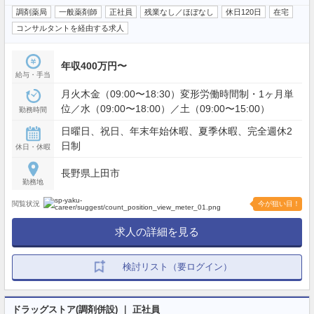
調剤薬局
一般薬剤師
正社員
残業なし／ほぼなし
休日120日
在宅
コンサルタントを経由する求人
年収400万円〜
給与・手当
月火木金（09:00〜18:30）変形労働時間制・1ヶ月単
位／水（09:00〜18:00）／土（09:00〜15:00）
勤務時間
日曜日、祝日、年末年始休暇、夏季休暇、完全週休2
日制
休日・休暇
長野県上田市
勤務地
閲覧状況
今が狙い目！
求人の詳細を見る
検討リスト（要ログイン）
ドラッグストア(調剤併設) ｜ 正社員