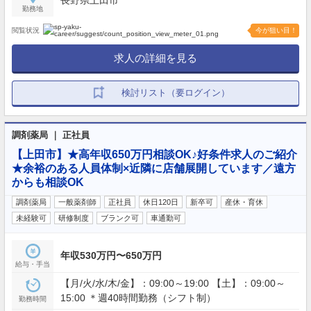
長野県上田市
勤務地
閲覧状況
今が狙い目！
求人の詳細を見る
検討リスト（要ログイン）
調剤薬局 ｜ 正社員
【上田市】★高年収650万円相談OK♪好条件求人のご紹介
★余裕のある人員体制×近隣に店舗展開しています／遠方
からも相談OK
調剤薬局
一般薬剤師
正社員
休日120日
新卒可
産休・育休
未経験可
研修制度
ブランク可
車通勤可
年収530万円〜650万円
給与・手当
【月/火/水/木/金】：09:00～19:00 【土】：09:00～
15:00 ＊週40時間勤務（シフト制）
勤務時間