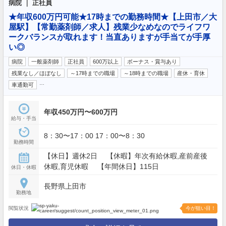
病院 ｜ 正社員
★年収600万円可能★17時までの勤務時間★【上田市／大
屋駅】【常勤薬剤師／求人】残業少なめなのでライフワ
ークバランスが取れます！当直ありますが手当てが手厚
い◎
病院
一般薬剤師
正社員
600万以上
ボーナス・賞与あり
残業なし／ほぼなし
～17時までの職場
～18時までの職場
産休・育休
…
車通勤可
年収450万円〜600万円
給与・手当
8：30〜17：00 17：00〜8：30
勤務時間
【休日】週休2日 【休暇】年次有給休暇,産前産後
休暇,育児休暇 【年間休日】115日
休日・休暇
長野県上田市
勤務地
閲覧状況
今が狙い目！