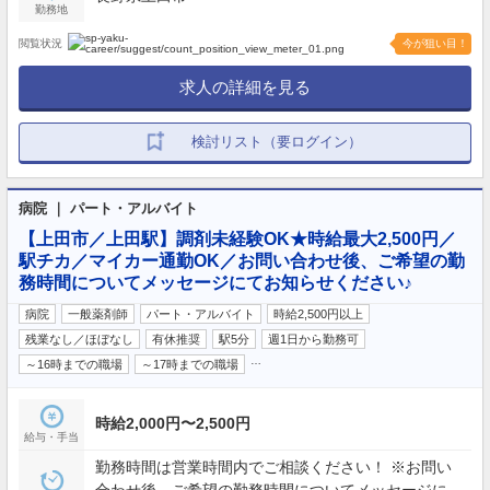
勤務地
閲覧状況
今が狙い目！
求人の詳細を見る
検討リスト（要ログイン）
病院 ｜ パート・アルバイト
【上田市／上田駅】調剤未経験OK★時給最大2,500円／
駅チカ／マイカー通勤OK／お問い合わせ後、ご希望の勤
務時間についてメッセージにてお知らせください♪
病院
一般薬剤師
パート・アルバイト
時給2,500円以上
残業なし／ほぼなし
有休推奨
駅5分
週1日から勤務可
…
～16時までの職場
～17時までの職場
時給2,000円〜2,500円
給与・手当
勤務時間は営業時間内でご相談ください！ ※お問い