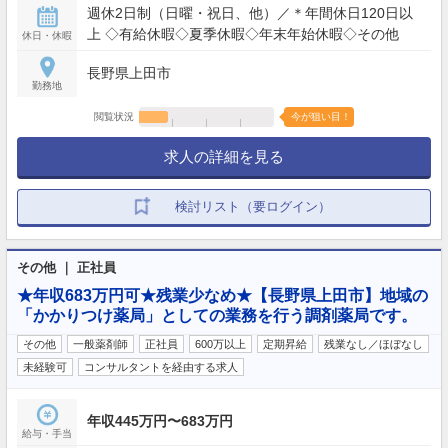
週休2日制（日曜・祝日、他）／＊年間休日120日以
上 ◇有給休暇◇夏季休暇◇年末年始休暇◇その他
休日・休暇
長野県上田市
勤務地
閲覧状況
今が狙い目！
求人の詳細を見る
検討リスト（要ログイン）
その他 ｜ 正社員
★年収683万円可★残業少なめ★【長野県上田市】地域の
「かかりつけ薬局」としての業務を行う調剤薬局です。
その他
一般薬剤師
正社員
600万以上
定期昇給
残業なし／ほぼなし
未経験可
コンサルタントを経由する求人
年収445万円〜683万円
給与・手当