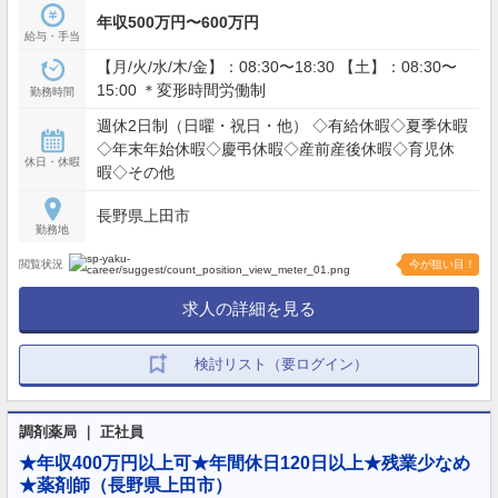
年収500万円〜600万円
給与・手当
【月/火/水/木/金】：08:30〜18:30 【土】：08:30〜
15:00 ＊変形時間労働制
勤務時間
週休2日制（日曜・祝日・他） ◇有給休暇◇夏季休暇
◇年末年始休暇◇慶弔休暇◇産前産後休暇◇育児休
休日・休暇
暇◇その他
長野県上田市
勤務地
閲覧状況
今が狙い目！
求人の詳細を見る
検討リスト（要ログイン）
調剤薬局 ｜ 正社員
★年収400万円以上可★年間休日120日以上★残業少なめ
★薬剤師（長野県上田市）