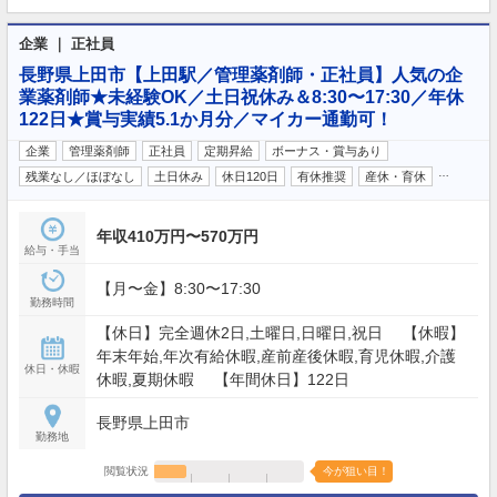
企業 ｜ 正社員
長野県上田市【上田駅／管理薬剤師・正社員】人気の企
業薬剤師★未経験OK／土日祝休み＆8:30〜17:30／年休
122日★賞与実績5.1か月分／マイカー通勤可！
企業
管理薬剤師
正社員
定期昇給
ボーナス・賞与あり
…
残業なし／ほぼなし
土日休み
休日120日
有休推奨
産休・育休
年収410万円〜570万円
給与・手当
【月〜金】8:30〜17:30
勤務時間
【休日】完全週休2日,土曜日,日曜日,祝日 【休暇】
年末年始,年次有給休暇,産前産後休暇,育児休暇,介護
休日・休暇
休暇,夏期休暇 【年間休日】122日
長野県上田市
勤務地
閲覧状況
今が狙い目！