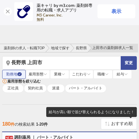
薬キャリ by m3.com: 薬剤師専
表示
用の転職・求人アプリ
ログイン
会員登録
M3 Career, Inc.

無料
上田市の薬剤師求人一覧
薬剤師の求人・転職TOP
地域で探す
長野県
長野県 上田市
変更
勤務地
雇用形態
業種
こだわり
職種
給与
✓
雇用形態を絞り込む
正社員
契約社員
派遣
パート・アルバイト
給与が高い順で並び替えられるようになりました！
180
件
の検索結果
1-20件
調剤薬局 ｜ パート・アルバイト
NEW