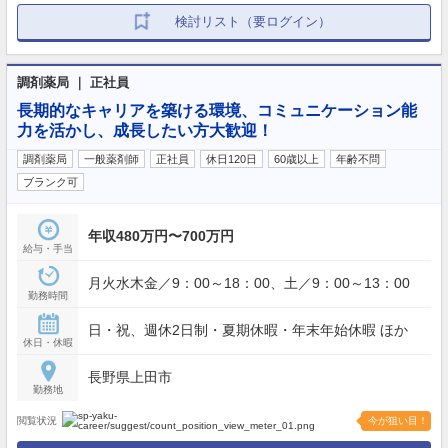
検討リスト（要ログイン）
調剤薬局 ｜ 正社員
長期的なキャリアを築ける環境、コミュニケーション能
力を活かし、成長したい方大歓迎！
調剤薬局
一般薬剤師
正社員
休日120日
60歳以上
年齢不問
ブランク可
年収480万円〜700万円
給与・手当
月火水木金／9：00～18：00、土／9：00～13：00
勤務時間
日・祝、週休2日制・夏期休暇・年末年始休暇 ほか
休日・休暇
長野県上田市
勤務地
閲覧状況
今が狙い目！