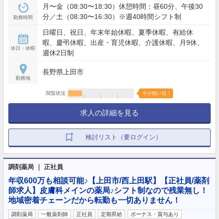
月〜金（08:30〜18:30）休憩時間：昼60分、午後30
分／土（08:30〜16:30）※週40時間シフト制
勤務時間
日曜日、祝日、年末年始休暇、夏季休暇、有給休
暇、慶弔休暇、出産・育児休暇、介護休暇、月9休、
休日・休暇
週休2日制
長野県上田市
勤務地
閲覧状況
今が狙い目！
求人の詳細を見る
検討リスト（要ログイン）
調剤薬局 ｜ 正社員
年収600万も相談可能♪【上田市/西上田駅】【正社員/薬剤
師求人】皮膚科メインの薬局♪シフト制なので残業無し！
地域密着チェーンだから転勤も一切ありません！
調剤薬局
一般薬剤師
正社員
定期昇給
ボーナス・賞与あり