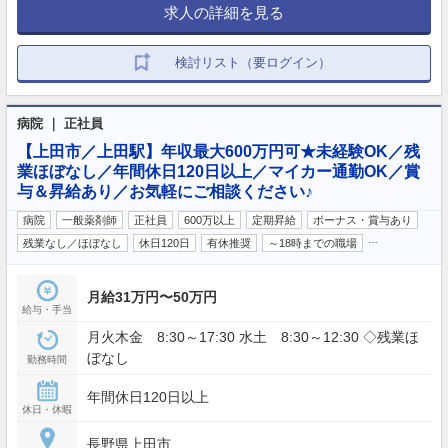
求人の詳細を見る
検討リスト（要ログイン）
病院 ｜ 正社員
【上田市／上田駅】年収最大600万円可★未経験OK／残
業ほぼなし／年間休日120日以上／マイカー通勤OK／賞
与＆昇給あり／お気軽にご相談ください♪
病院
一般薬剤師
正社員
600万以上
定期昇給
ボーナス・賞与あり
…
残業なし／ほぼなし
休日120日
有休推奨
～18時までの職場
月給31万円〜50万円
給与・手当
月火木金 8:30～17:30 水土 8:30～12:30 ◇残業ほ
ぼなし
勤務時間
年間休日120日以上
休日・休暇
長野県上田市