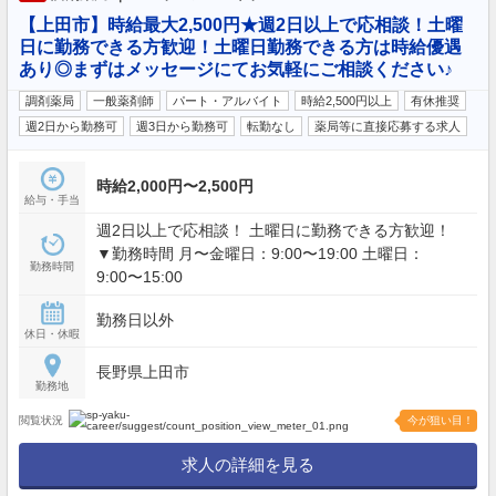
【上田市】時給最大2,500円★週2日以上で応相談！土曜
日に勤務できる方歓迎！土曜日勤務できる方は時給優遇
あり◎まずはメッセージにてお気軽にご相談ください♪
調剤薬局
一般薬剤師
パート・アルバイト
時給2,500円以上
有休推奨
週2日から勤務可
週3日から勤務可
転勤なし
薬局等に直接応募する求人
時給2,000円〜2,500円
給与・手当
週2日以上で応相談！ 土曜日に勤務できる方歓迎！
▼勤務時間 月〜金曜日：9:00〜19:00 土曜日：
勤務時間
9:00〜15:00
勤務日以外
休日・休暇
長野県上田市
勤務地
閲覧状況
今が狙い目！
求人の詳細を見る