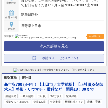
合わせ後、ご希望の勤務時間についてメッセージに
勤務時間
てお知らせください♪ 月～金 9:00～18:00 / 土 9:00～
13:00
勤務日以外
休日・休暇
長野県上田市
勤務地
閲覧状況
今が狙い目！
求人の詳細を見る
検討リスト（要ログイン）
調剤薬局 ｜ 正社員
高年収700万円可！【上田市／大学前駅】【正社員薬剤師
求人】整形・リウマチ・眼科など 開局18：30まで
調剤薬局
一般薬剤師
正社員
600万以上
定期昇給
残業なし／ほぼなし
休日120日
有休推奨
整形外科メイン
産休・育休
…