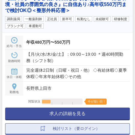
境・社員の雰囲気の良さ』に自信あり♪高年収550万円ま
で検討OK◎＜整形外科応需＞
調剤薬局
一般薬剤師
正社員
新卒可
転勤なし
未経験可
研修制度
ブランク可
車通勤可
年収480万円〜550万円
給与・手当
【月/火/水/木/金/土】：09:00～19:00 ＊週40時間勤
務（シフト制）
勤務時間
完全週休2日制（日曜・祝日・他） ◇有給休暇◇夏季
休暇◇年末年始休暇◇その他
休日・休暇
長野県上田市
勤務地
閲覧状況
今が狙い目！
求人の詳細を見る
検討リスト（要ログイン）