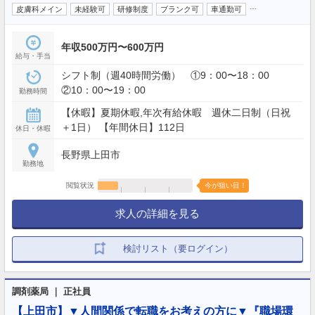
…
皮膚科メイン
未経験可
研修制度
ブランク可
車通勤可
年収500万円〜600万円
給与・手当
シフト制（週40時間労働） ①9：00〜18：00
②10：00〜19：00
勤務時間
【休暇】夏期休暇,年次有給休暇 週休二日制（日祝
＋1日） 【年間休日】112日
休日・休暇
長野県上田市
勤務地
閲覧状況
今が狙い目！
求人の詳細を見る
検討リスト（要ログイン）
調剤薬局 ｜ 正社員
【上田市】▼人間関係で転職をお考えの方に▼『職場環