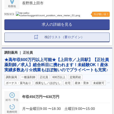
長野県上田市
勤務地
閲覧状況
今が狙い目！
求人の詳細を見る
検討リスト（要ログイン）
調剤薬局 ｜ 正社員
★高年収600万円以上可能★【上田市／上田駅】【正社員
薬剤師／求人】総合科目に携われます！未経験OK！産休
実績多数あり☆残業もほぼ無いのでプライベートも充実♪
調剤薬局
一般薬剤師
正社員
600万以上
定期昇給
…
ボーナス・賞与あり
残業なし／ほぼなし
在宅
産休・育休
未経験可
年収450万円〜630万円
給与・手当
月〜金曜日9:00 〜18:30 土曜日9:00〜15:00
勤務時間