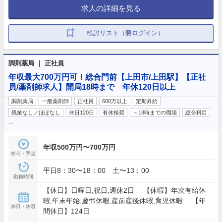
求人の詳細を見る
検討リスト（要ログイン）
調剤薬局 ｜ 正社員
年収最大700万円可！総合門前【上田市/上田駅】【正社
員/薬剤師求人】開局18時まで 年休120日以上
調剤薬局
一般薬剤師
正社員
600万以上
定期昇給
残業なし／ほぼなし
休日120日
有休推奨
～18時までの職場
総合科目
…
年収500万円〜700万円
給与・手当
平日8：30〜18：00 土〜13：00
勤務時間
【休日】日曜日,祝日,週休2日 【休暇】年次有給休
暇,年末年始,慶弔休暇,産前産後休暇,育児休暇 【年
休日・休暇
間休日】124日