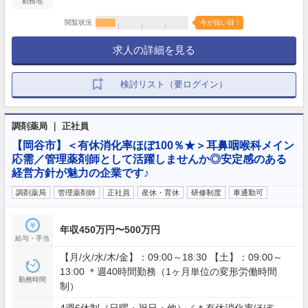
勤務地
閲覧状況
今が狙い目！
求人の詳細を見る
検討リスト（要ログイン）
調剤薬局 ｜ 正社員
【岡谷市】＜有休消化率ほぼ100％★＞耳鼻咽喉科メイン
応需／管理薬剤師として活躍しませんか◎安定感のある
経営方針が魅力の企業です♪
調剤薬局
管理薬剤師
正社員
産休・育休
研修制度
車通勤可
年収450万円〜500万円
給与・手当
【月/火/水/木/金】：09:00～18:30 【土】：09:00～
13:00 ＊週40時間勤務（1ヶ月単位の変形労働時間
勤務時間
制）