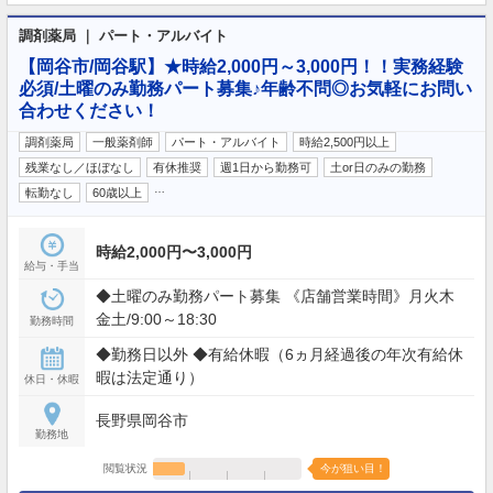
調剤薬局 ｜ パート・アルバイト
【岡谷市/岡谷駅】★時給2,000円～3,000円！！実務経験
必須/土曜のみ勤務パート募集♪年齢不問◎お気軽にお問い
合わせください！
調剤薬局
一般薬剤師
パート・アルバイト
時給2,500円以上
残業なし／ほぼなし
有休推奨
週1日から勤務可
土or日のみの勤務
…
転勤なし
60歳以上
時給2,000円〜3,000円
給与・手当
◆土曜のみ勤務パート募集 《店舗営業時間》月火木
金土/9:00～18:30
勤務時間
◆勤務日以外 ◆有給休暇（6ヵ月経過後の年次有給休
暇は法定通り）
休日・休暇
長野県岡谷市
勤務地
閲覧状況
今が狙い目！