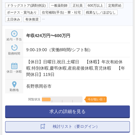
ドラッグストア(調剤併設)
一般薬剤師
正社員
600万以上
定期昇給
ボーナス・賞与あり
住宅補助(手当)・寮・社宅
残業なし／ほぼなし
…
土日休み
有休推奨
年収424万円〜600万円
給与・手当
9:00-19:00（実働8時間/シフト制）
勤務時間
【休日】日曜日,祝日,土曜日 【休暇】年次有給休
暇,特別休暇,慶弔休暇,産前産後休暇,育児休暇 【年
休日・休暇
間休日】119日
長野県岡谷市
勤務地
閲覧状況
今が狙い目！
求人の詳細を見る
検討リスト（要ログイン）