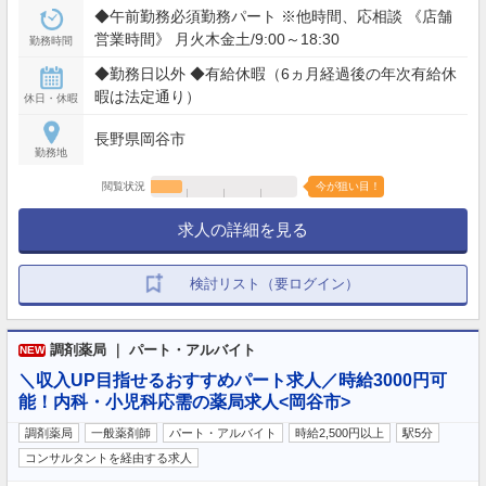
◆午前勤務必須勤務パート ※他時間、応相談 《店舗
営業時間》 月火木金土/9:00～18:30
勤務時間
◆勤務日以外 ◆有給休暇（6ヵ月経過後の年次有給休
暇は法定通り）
休日・休暇
長野県岡谷市
勤務地
閲覧状況
今が狙い目！
求人の詳細を見る
検討リスト（要ログイン）
調剤薬局 ｜ パート・アルバイト
NEW
＼収入UP目指せるおすすめパート求人／時給3000円可
能！内科・小児科応需の薬局求人<岡谷市>
調剤薬局
一般薬剤師
パート・アルバイト
時給2,500円以上
駅5分
コンサルタントを経由する求人