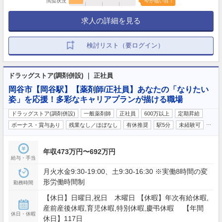
閲覧状況
今が狙い目！
求人の詳細を見る
検討リスト（要ログイン）
ドラッグストア(調剤併設) ｜ 正社員
岡谷市【岡谷駅】【薬剤師/正社員】あなたの「なりたい
姿」を応援！多彩なキャリアプランが描ける職場
ドラッグストア(調剤併設)
一般薬剤師
正社員
600万以上
定期昇給
…
ボーナス・賞与あり
残業なし／ほぼなし
有休推奨
駅5分
未経験可
年収473万円〜692万円
給与・手当
月火水金9:30-19:00、土9:30-16:30 ※実働8時間の変
形労働時間制
勤務時間
【休日】日曜日,祝日 木曜日 【休暇】年次有給休暇,
産前産後休暇,育児休暇,特別休暇,慶弔休暇 【年間
休日・休暇
休日】117日