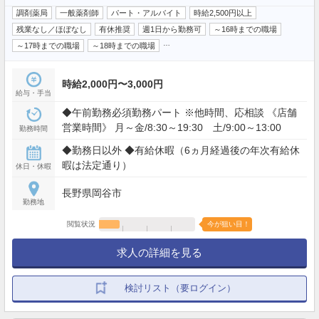
調剤薬局
一般薬剤師
パート・アルバイト
時給2,500円以上
残業なし／ほぼなし
有休推奨
週1日から勤務可
～16時までの職場
…
～17時までの職場
～18時までの職場
時給2,000円〜3,000円
給与・手当
◆午前勤務必須勤務パート ※他時間、応相談 《店舗
営業時間》 月～金/8:30～19:30 土/9:00～13:00
勤務時間
◆勤務日以外 ◆有給休暇（6ヵ月経過後の年次有給休
暇は法定通り）
休日・休暇
長野県岡谷市
勤務地
閲覧状況
今が狙い目！
求人の詳細を見る
検討リスト（要ログイン）