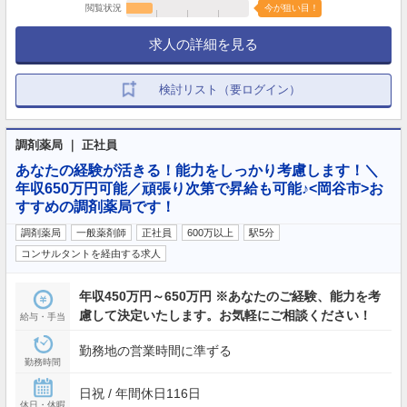
閲覧状況
今が狙い目！
求人の詳細を見る
検討リスト（要ログイン）
調剤薬局 ｜ 正社員
あなたの経験が活きる！能力をしっかり考慮します！＼
年収650万円可能／頑張り次第で昇給も可能♪<岡谷市>お
すすめの調剤薬局です！
調剤薬局
一般薬剤師
正社員
600万以上
駅5分
コンサルタントを経由する求人
年収450万円～650万円 ※あなたのご経験、能力を考
慮して決定いたします。お気軽にご相談ください！
給与・手当
勤務地の営業時間に準ずる
勤務時間
日祝 / 年間休日116日
休日・休暇