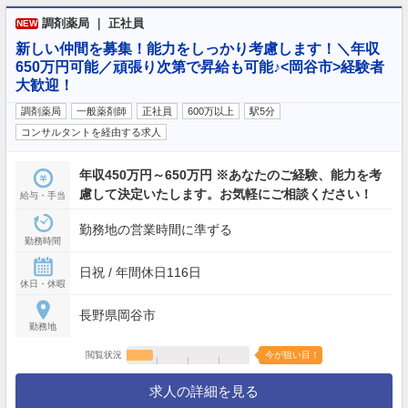
調剤薬局 ｜ 正社員
NEW
新しい仲間を募集！能力をしっかり考慮します！＼年収
650万円可能／頑張り次第で昇給も可能♪<岡谷市>経験者
大歓迎！
調剤薬局
一般薬剤師
正社員
600万以上
駅5分
コンサルタントを経由する求人
年収450万円～650万円 ※あなたのご経験、能力を考
慮して決定いたします。お気軽にご相談ください！
給与・手当
勤務地の営業時間に準ずる
勤務時間
日祝 / 年間休日116日
休日・休暇
長野県岡谷市
勤務地
閲覧状況
今が狙い目！
求人の詳細を見る