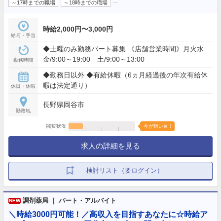
…
～17時までの職場
～18時までの職場
時給2,000円〜3,000円
給与・手当
◆土曜のみ勤務パート募集 《店舗営業時間》月火水
金/9:00～19:00 土/9:00～13:00
勤務時間
◆勤務日以外 ◆有給休暇（6ヵ月経過後の年次有給休
暇は法定通り）
休日・休暇
長野県岡谷市
勤務地
閲覧状況
今が狙い目！
求人の詳細を見る
検討リスト（要ログイン）
調剤薬局 ｜ パート・アルバイト
NEW
＼時給3000円可能！／高収入を目指すあなたに☆時給ア