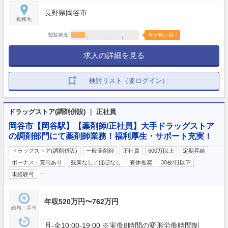
長野県岡谷市
勤務地
閲覧状況
今が狙い目！
求人の詳細を見る
検討リスト（要ログイン）
ドラッグストア(調剤併設) ｜ 正社員
岡谷市【岡谷駅】【薬剤師/正社員】大手ドラッグストア
の調剤部門にて薬剤師業務！福利厚生・サポート充実！
ドラッグストア(調剤併設)
一般薬剤師
正社員
600万以上
定期昇給
ボーナス・賞与あり
残業なし／ほぼなし
有休推奨
30枚/日以下
…
未経験可
年収520万円〜762万円
給与・手当
月-金10:00-19:00 ※実働8時間の変形労働時間制