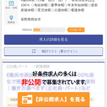
4週6休制（日曜・祝日・他）／＊有休消化率ほぼ
100％ ◇有給休暇◇夏季休暇◇年末年始休暇◇産前
休日・休暇
産後休暇◇育児休暇◇介護休暇◇看護休暇
長野県岡谷市
勤務地
閲覧状況
今が狙い目！
求人の詳細を見る
検討リスト（要ログイン）