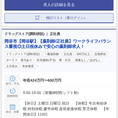
求人の詳細を見る
検討リスト（要ログイン）
ドラッグストア(調剤併設) ｜ 正社員
岡谷市【岡谷駅】【薬剤師/正社員】ワークライフバラン
ス重視◎土日祝休みで安心の薬剤師求人！
ドラッグストア(調剤併設)
一般薬剤師
正社員
600万以上
定期昇給
ボーナス・賞与あり
住宅補助(手当)・寮・社宅
残業なし／ほぼなし
…
土日休み
有休推奨
年収424万円〜600万円
給与・手当
9:00-19:00（実働8時間/シフト制）
勤務時間
【休日】土曜日,日曜日,祝日 【休暇】年次有給休
暇,特別休暇,慶弔休暇,産前産後休暇,育児休暇 【年
休日・休暇
間休日】119日