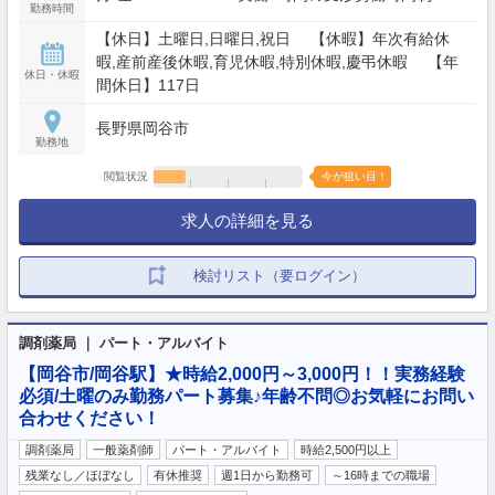
勤務時間
【休日】土曜日,日曜日,祝日 【休暇】年次有給休
暇,産前産後休暇,育児休暇,特別休暇,慶弔休暇 【年
休日・休暇
間休日】117日
長野県岡谷市
勤務地
閲覧状況
今が狙い目！
求人の詳細を見る
検討リスト（要ログイン）
調剤薬局 ｜ パート・アルバイト
【岡谷市/岡谷駅】★時給2,000円～3,000円！！実務経験
必須/土曜のみ勤務パート募集♪年齢不問◎お気軽にお問い
合わせください！
調剤薬局
一般薬剤師
パート・アルバイト
時給2,500円以上
残業なし／ほぼなし
有休推奨
週1日から勤務可
～16時までの職場