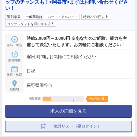
ップのチャンスも！<岡谷市>まずはお問い合わせくださ
い！
調剤薬局
一般薬剤師
パート・アルバイト
時給2,500円以上
コンサルタントを経由する求人
時給2,000円～3,000円 ※あなたのご経験、能力を考
慮して決定いたします。お気軽にご相談ください！
給与・手当
曜日,時間はお気軽にご相談ください
勤務時間
日祝
休日・休暇
長野県岡谷市
勤務地
閲覧状況
今が狙い目！
求人の詳細を見る
検討リスト（要ログイン）