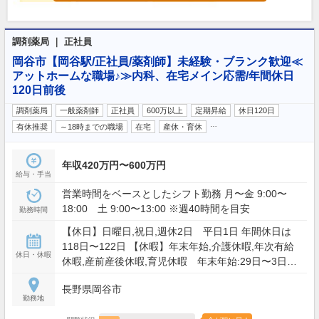
調剤薬局 ｜ 正社員
岡谷市【岡谷駅/正社員/薬剤師】未経験・ブランク歓迎≪
アットホームな職場♪≫内科、在宅メイン応需/年間休日
120日前後
調剤薬局
一般薬剤師
正社員
600万以上
定期昇給
休日120日
…
有休推奨
～18時までの職場
在宅
産休・育休
年収420万円〜600万円
給与・手当
営業時間をベースとしたシフト勤務 月〜金 9:00〜
18:00 土 9:00〜13:00 ※週40時間を目安
勤務時間
【休日】日曜日,祝日,週休2日 平日1日 年間休日は
118日〜122日 【休暇】年末年始,介護休暇,年次有給
休日・休暇
休暇,産前産後休暇,育児休暇 年末年始:29日〜3日
【年間休日】118日
長野県岡谷市
勤務地