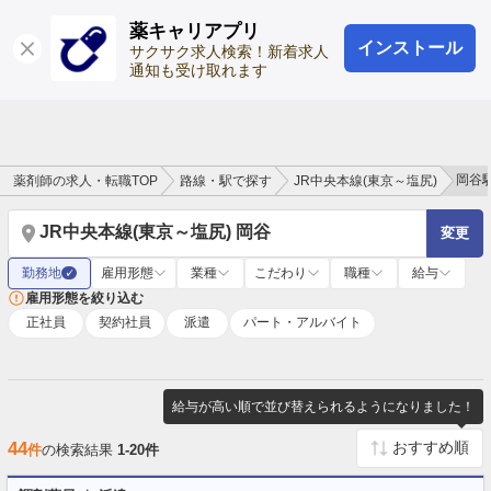
薬キャリアプリ
インストール
ログイン
会員登録
サクサク求人検索！新着求人
通知も受け取れます
岡谷
薬剤師の求人・転職TOP
路線・駅で探す
JR中央本線(東京～塩尻)
JR中央本線(東京～塩尻) 岡谷
変更
勤務地
雇用形態
業種
こだわり
職種
給与
✓
雇用形態を絞り込む
正社員
契約社員
派遣
パート・アルバイト
給与が高い順で並び替えられるようになりました！
44
件
の検索結果
1-20件