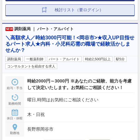
検討リスト（要ログイン）
調剤薬局 ｜ パート・アルバイト
NEW
＼高額求人／時給3000円可能！<岡谷市>★収入UP目指せ
るパート求人★内科・小児科応需の職場で経験活かしま
せんか？
調剤薬局
一般薬剤師
パート・アルバイト
時給2,500円以上
駅5分
コンサルタントを経由する求人
時給2000円～3000円 ※あなたのご経験、能力を考慮
して決定いたします。お気軽にご相談ください！
給与・手当
曜日,時間はお気軽にご相談ください
勤務時間
木・日祝
休日・休暇
長野県岡谷市
勤務地