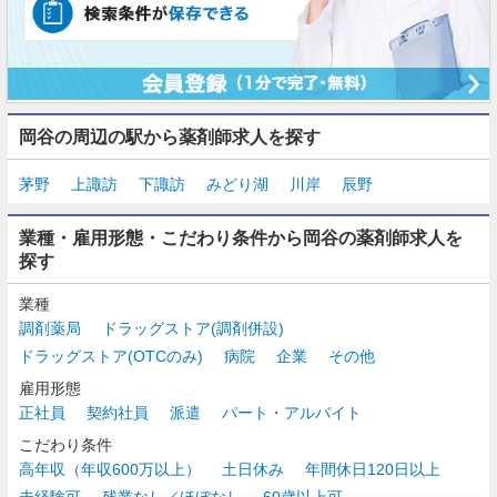
岡谷の周辺の駅から薬剤師求人を探す
茅野
上諏訪
下諏訪
みどり湖
川岸
辰野
業種・雇用形態・こだわり条件から岡谷の薬剤師求人を
探す
業種
調剤薬局
ドラッグストア(調剤併設)
ドラッグストア(OTCのみ)
病院
企業
その他
雇用形態
正社員
契約社員
派遣
パート・アルバイト
こだわり条件
高年収（年収600万以上）
土日休み
年間休日120日以上
未経験可
残業なし／ほぼなし
60歳以上可