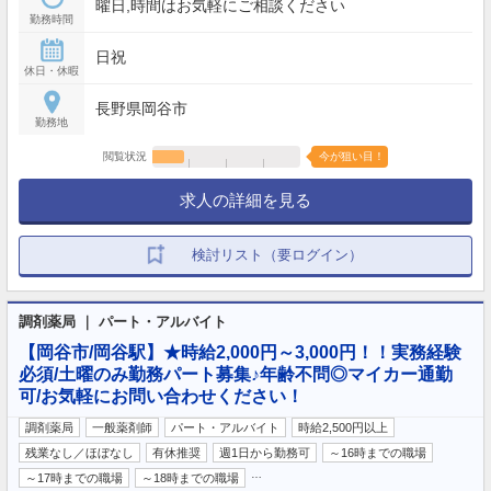
曜日,時間はお気軽にご相談ください
勤務時間
日祝
休日・休暇
長野県岡谷市
勤務地
閲覧状況
今が狙い目！
求人の詳細を見る
検討リスト（要ログイン）
調剤薬局 ｜ パート・アルバイト
【岡谷市/岡谷駅】★時給2,000円～3,000円！！実務経験
必須/土曜のみ勤務パート募集♪年齢不問◎マイカー通勤
可/お気軽にお問い合わせください！
調剤薬局
一般薬剤師
パート・アルバイト
時給2,500円以上
残業なし／ほぼなし
有休推奨
週1日から勤務可
～16時までの職場
…
～17時までの職場
～18時までの職場