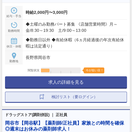
時給2,000円〜3,000円
給与・手当
◆土曜のみ勤務パート募集 《店舗営業時間》月～
金/8:30～19:30 土/9:00～13:00
勤務時間
◆勤務日以外 ◆有給休暇（6ヵ月経過後の年次有給休
暇は法定通り）
休日・休暇
長野県岡谷市
勤務地
閲覧状況
今が狙い目！
求人の詳細を見る
検討リスト（要ログイン）
ドラッグストア(調剤併設) ｜ 正社員
岡谷市【岡谷駅】【薬剤師/正社員】家族との時間を確保
◎週末はお休みの薬剤師求人！