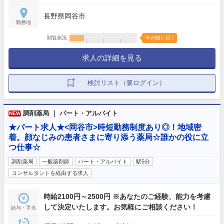
長野県岡谷市
勤務地
閲覧状況
今が狙い目！
求人の詳細を見る
検討リスト（要ログイン）
調剤薬局 ｜ パート・アルバイト
NEW
★パート求人★<岡谷市>時短勤務制度あり◎！地域密
着。顔なじみの患者さまに寄り添う薬局☆誰かの役に立
つ仕事☆
調剤薬局
一般薬剤師
パート・アルバイト
駅5分
コンサルタントを経由する求人
時給2100円～2500円 ※あなたのご経験、能力を考慮
して決定いたします。お気軽にご相談ください！
給与・手当