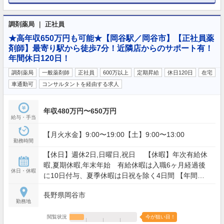
調剤薬局 ｜ 正社員
★高年収650万円も可能★【岡谷駅／岡谷市】【正社員薬
剤師】最寄り駅から徒歩7分！近隣店からのサポート有！
年間休日120日！
調剤薬局
一般薬剤師
正社員
600万以上
定期昇給
休日120日
在宅
車通勤可
コンサルタントを経由する求人
年収480万円〜650万円
給与・手当
【月火水金】9:00〜19:00【土】9:00〜13:00
勤務時間
【休日】週休2日,日曜日,祝日 【休暇】年次有給休
暇,夏期休暇,年末年始 有給休暇は入職6ヶ月経過後
休日・休暇
に10日付与、夏季休暇は日祝を除く4日間 【年間休
日】120日
長野県岡谷市
勤務地
閲覧状況
今が狙い目！