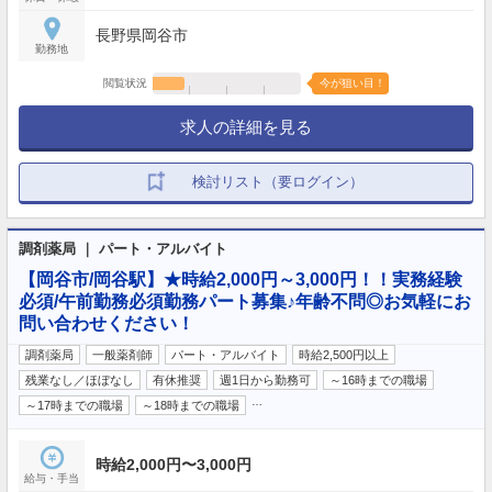
長野県岡谷市
勤務地
閲覧状況
今が狙い目！
求人の詳細を見る
検討リスト（要ログイン）
調剤薬局 ｜ パート・アルバイト
【岡谷市/岡谷駅】★時給2,000円～3,000円！！実務経験
必須/午前勤務必須勤務パート募集♪年齢不問◎お気軽にお
問い合わせください！
調剤薬局
一般薬剤師
パート・アルバイト
時給2,500円以上
残業なし／ほぼなし
有休推奨
週1日から勤務可
～16時までの職場
…
～17時までの職場
～18時までの職場
時給2,000円〜3,000円
給与・手当