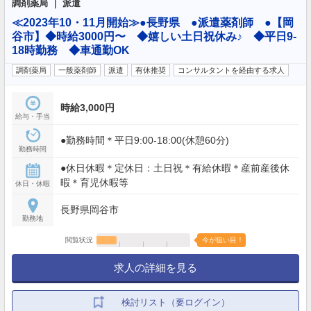
調剤薬局 ｜ 派遣
≪2023年10・11月開始≫●長野県 ●派遣薬剤師 ●【岡
谷市】◆時給3000円〜 ◆嬉しい土日祝休み♪ ◆平日9-
18時勤務 ◆車通勤OK
調剤薬局
一般薬剤師
派遣
有休推奨
コンサルタントを経由する求人
時給3,000円
給与・手当
●勤務時間＊平日9:00-18:00(休憩60分)
勤務時間
●休日休暇＊定休日：土日祝＊有給休暇＊産前産後休
暇＊育児休暇等
休日・休暇
長野県岡谷市
勤務地
閲覧状況
今が狙い目！
求人の詳細を見る
検討リスト（要ログイン）