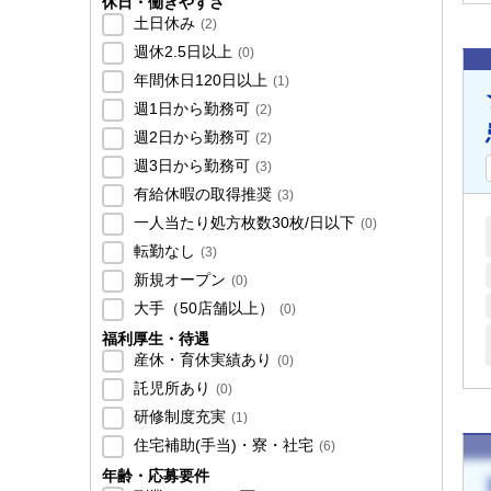
休日・働きやすさ
土日休み
(
2
)
週休2.5日以上
(
0
)
年間休日120日以上
(
1
)
週1日から勤務可
(
2
)
週2日から勤務可
(
2
)
週3日から勤務可
(
3
)
有給休暇の取得推奨
(
3
)
一人当たり処方枚数30枚/日以下
(
0
)
転勤なし
(
3
)
新規オープン
(
0
)
大手（50店舗以上）
(
0
)
福利厚生・待遇
産休・育休実績あり
(
0
)
託児所あり
(
0
)
研修制度充実
(
1
)
住宅補助(手当)・寮・社宅
(
6
)
年齢・応募要件