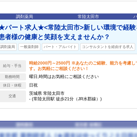
調剤薬局
常陸太田市
★パート求人★<常陸太田市>新しい環境で経
患者様の健康と笑顔を支えませんか？
調剤薬局
一般薬剤師
パート・アルバイト
コンサルタントを経由する求人
時給2000円～2500円 ※あなたのご経験、能力を考慮
給与・手当
す。お気軽にご相談ください！
曜日,時間はお気軽にご相談ください
勤務時間
日祝
休日・休暇
茨城県 常陸太田市
交通
- (常陸太田駅 徒歩21分（JR水郡線）)