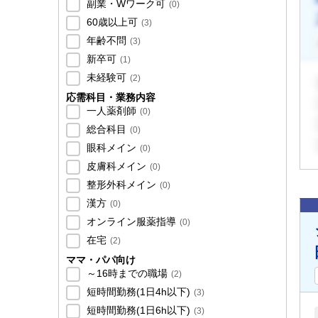
副業・Wワーク可
(
0
)
60歳以上可
(
3
)
年齢不問
(
3
)
新卒可
(
1
)
未経験可
(
2
)
応需科目・業務内容
一人薬剤師
(
0
)
総合科目
(
0
)
眼科メイン
(
0
)
皮膚科メイン
(
0
)
整形外科メイン
(
0
)
漢方
(
0
)
オンライン服薬指導
(
0
)
在宅
(
2
)
ママ・パパ向け
～16時までの職場
(
2
)
短時間勤務(1日4h以下)
(
3
)
短時間勤務(1日6h以下)
(
3
)