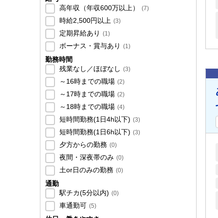
高年収（年収600万以上）
(
7
)
時給2,500円以上
(
3
)
定期昇給あり
(
1
)
ボーナス・賞与あり
(
1
)
勤務時間
残業なし／ほぼなし
(
3
)
～16時までの職場
(
2
)
～17時までの職場
(
2
)
～18時までの職場
(
4
)
短時間勤務(1日4h以下)
(
3
)
短時間勤務(1日6h以下)
(
3
)
夕方からの勤務
(
0
)
夜間・深夜帯のみ
(
0
)
土or日のみの勤務
(
0
)
通勤
駅チカ(5分以内)
(
0
)
車通勤可
(
5
)