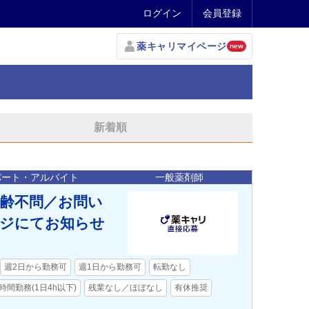
ログイン
会員登録
薬キャリマイページ
new
新着順
パート・アルバイト
一般薬剤師
年齢不問／お問い
ージにてお知らせ
週2日から勤務可
週1日から勤務可
転勤なし
時間勤務(1日4h以下)
残業なし／ほぼなし
有休推奨