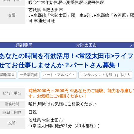
暇◇年末年始休暇◇夏季休暇◇慶弔休暇
茨城県 常陸太田市
JR水郡線「常陸太田」駅 車5分 JR水郡線「谷河原」駅
交通
可 車通勤可能
調剤薬局
常陸太田市
あなたの時間を有効活用！<常陸太田市>ライ
せてお仕事しませんか？パートさん募集！
調剤薬局
一般薬剤師
パート・アルバイト
コンサルタントを経由する求人
時給2000円～2500円 ※あなたのご経験、能力を考慮
給与・手当
す。お気軽にご相談ください！
曜日,時間はお気軽にご相談ください
勤務時間
日祝
休日・休暇
茨城県 常陸太田市
交通
- (常陸太田駅 徒歩21分（JR水郡線）)