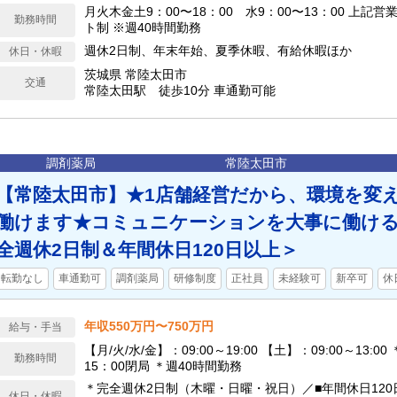
月火木金土9：00〜18：00 水9：00〜13：00 上記営業時間のうち、シフ
勤務時間
ト制 ※週40時間勤務
週休2日制、年末年始、夏季休暇、有給休暇ほか
休日・休暇
茨城県 常陸太田市
交通
常陸太田駅 徒歩10分 車通勤可能
調剤薬局
常陸太田市
【常陸太田市】★1店舗経営だから、環境を変
働けます★コミュニケーションを大事に働ける
全週休2日制＆年間休日120日以上＞
転勤なし
車通勤可
調剤薬局
研修制度
正社員
未経験可
新卒可
休
年収550万円〜750万円
給与・手当
【月/火/水/金】：09:00～19:00 【土】：09:00～13:0
勤務時間
15：00閉局 ＊週40時間勤務
＊完全週休2日制（木曜・日曜・祝日）／■年間休日120
休日・休暇