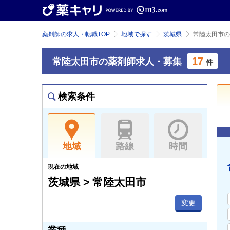
薬剤師の求人・転職TOP
地域で探す
茨城県
常陸太田市の
17
常陸太田市の薬剤師求人・募集
件
検索条件
地域
路線
時間
現在の地域
茨城県 > 常陸太田市
変更