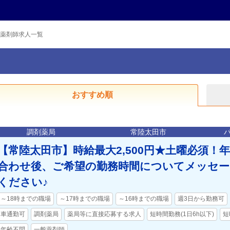
薬剤師求人一覧
おすすめ順
調剤薬局
常陸太田市
【常陸太田市】時給最大2,500円★土曜必須！
合わせ後、ご希望の勤務時間についてメッセ
ください♪
～18時までの職場
～17時までの職場
～16時までの職場
週3日から勤務可
車通勤可
調剤薬局
薬局等に直接応募する求人
短時間勤務(1日6h以下)
短
年齢不問
一般薬剤師