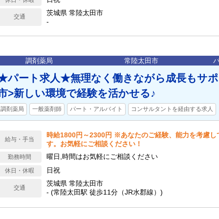
休日・休暇
茨城県 常陸太田市
交通
-
調剤薬局
常陸太田市
★パート求人★無理なく働きながら成長もサポ
市>新しい環境で経験を活かせる♪
調剤薬局
一般薬剤師
パート・アルバイト
コンサルタントを経由する求人
時給1800円～2300円 ※あなたのご経験、能力を考慮
給与・手当
す。お気軽にご相談ください！
曜日,時間はお気軽にご相談ください
勤務時間
日祝
休日・休暇
茨城県 常陸太田市
交通
- (常陸太田駅 徒歩11分（JR水郡線）)