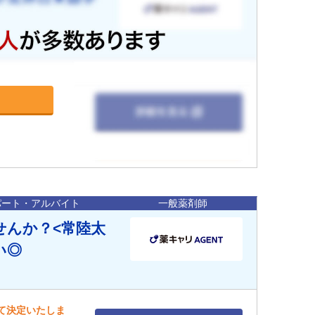
パート・アルバイト
一般薬剤師
せんか？<常陸太
い◎
して決定いたしま