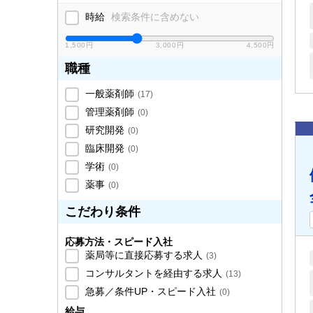
時給
検索条件に含めない
1,500円
3,000円
4,500円
職種
一般薬剤師
(
17
)
管理薬剤師
(
0
)
研究開発
(
0
)
臨床開発
(
0
)
学術
(
0
)
薬事
(
0
)
こだわり条件
応募方法・スピード入社
薬局等に直接応募する求人
(
3
)
コンサルタントを経由する求人
(
13
)
急募／条件UP・スピード入社
(
0
)
給与