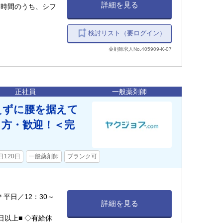
詳細を見る
検討リスト（要ログイン）
薬剤師求人No.405909-K-07
正社員
一般薬剤師
えずに腰を据えて
方・歓迎！＜完
日120日
一般薬剤師
ブランク可
0 ＊平日／12：30～
詳細を見る
日以上■ ◇有給休