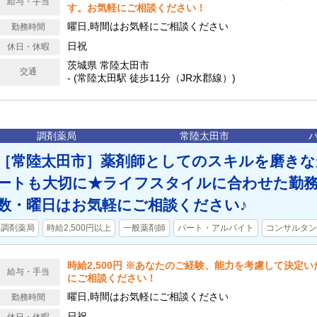
給与・手当
す。お気軽にご相談ください！
曜日,時間はお気軽にご相談ください
勤務時間
日祝
休日・休暇
茨城県 常陸太田市
交通
- (常陸太田駅 徒歩11分（JR水郡線）)
調剤薬局
常陸太田市
［常陸太田市］薬剤師としてのスキルを磨きな
ートも大切に★ライフスタイルに合わせた勤務
数・曜日はお気軽にご相談ください♪
調剤薬局
時給2,500円以上
一般薬剤師
パート・アルバイト
コンサルタン
時給2,500円 ※あなたのご経験、能力を考慮して決定
給与・手当
にご相談ください！
曜日,時間はお気軽にご相談ください
勤務時間
日祝