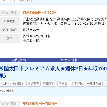
時給2,000円〜2,500円
給与・手当
※土曜に勤務可能な方 勤務時間は営業時間内でご相談くださ
勤務時間
営業時間》 月・火・水・金曜日： 9:00〜17:10 木曜日： 9
曜日： 9:00〜15:10
勤務日以外
休日・休暇
茨城県 常陸太田市
交通
車通勤可能
調剤薬局
常陸太田市
常陸太田市プレミアム求人★週休2日★年収70
県》
～18時までの職場
車通勤可
調剤薬局
正社員
定期昇給
一般薬剤師
600万以上
年収550万円〜750万円
給与・手当