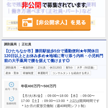
調剤薬局 ｜ 正社員
【ひたちなか市】勝田駅徒歩5分で通勤便利★年間休日
120日以上とお休み多め★地域に寄り添う内科・小児科門
前の大手薬局で腰を据えて働けます◎
調剤薬局
一般薬剤師
正社員
休日120日
駅5分
大手（50店舗）
産休・育休
研修制度
車通勤可
コンサルタントを経由する求人
年収400万円〜500万円
給与・手当
【月/火/木/金】：09:00〜18:00 【水】：09:00〜
17:00 【土】：09:00〜13:00 ＊上記は開局時間です
勤務時間
＊1か月の変形労働制（週40時間シフト制）