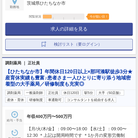
茨城県ひたちなか市
勤務地
閲覧状況
今が狙い目！
求人の詳細を見る
検討リスト（要ログイン）
調剤薬局 ｜ 正社員
【ひたちなか市】年間休日120日以上×那珂湊駅徒歩3分★
産育休実績も豊富♪患者さま一人ひとりに寄り添う地域密
着型の大手薬局／研修制度も充実◎
調剤薬局
一般薬剤師
正社員
休日120日
駅5分
大手（50店舗）
産休・育休
研修制度
車通勤可
コンサルタントを経由する求人
年収400万円〜500万円
給与・手当
【月/火/木/金】：09:00〜18:00 【水/土】：09:00〜
12:30 ＊上記は開局時間です ＊1か月の変形労働制