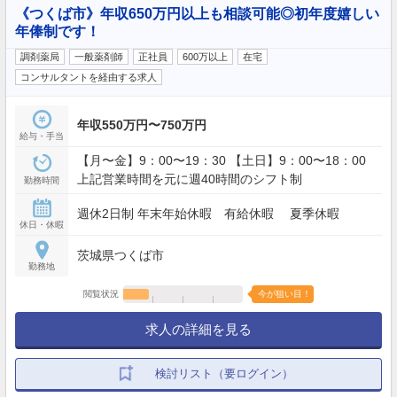
《つくば市》年収650万円以上も相談可能◎初年度嬉しい
年俸制です！
調剤薬局
一般薬剤師
正社員
600万以上
在宅
コンサルタントを経由する求人
年収550万円〜750万円
給与・手当
【月〜金】9：00〜19：30 【土日】9：00〜18：00
上記営業時間を元に週40時間のシフト制
勤務時間
週休2日制 年末年始休暇 有給休暇 夏季休暇
休日・休暇
茨城県つくば市
勤務地
閲覧状況
今が狙い目！
求人の詳細を見る
検討リスト（要ログイン）