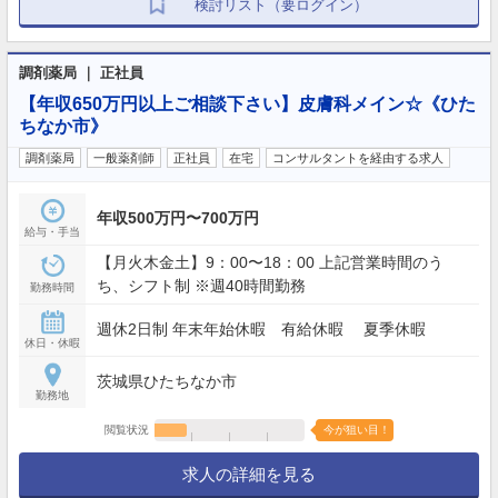
検討リスト（要ログイン）
調剤薬局 ｜ 正社員
【年収650万円以上ご相談下さい】皮膚科メイン☆《ひた
ちなか市》
調剤薬局
一般薬剤師
正社員
在宅
コンサルタントを経由する求人
年収500万円〜700万円
給与・手当
【月火木金土】9：00〜18：00 上記営業時間のう
ち、シフト制 ※週40時間勤務
勤務時間
週休2日制 年末年始休暇 有給休暇 夏季休暇
休日・休暇
茨城県ひたちなか市
勤務地
閲覧状況
今が狙い目！
求人の詳細を見る