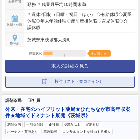
勤務時間
勤務 ＊残業月平均10時間未満
＊週休2日制（日曜・祝日・ほか） ◇有給休暇◇夏季
休暇◇年末年始休暇◇産前産後休暇◇育児休暇◇介
休日・休暇
護休暇
茨城県東茨城郡大洗町
勤務地
閲覧状況
今が狙い目！
求人の詳細を見る
検討リスト（要ログイン）
調剤薬局 ｜ 正社員
外来・在宅のハイブリット薬局★ひたちなか市高年収案
件★地域でドミナント展開《茨城県》
調剤薬局
一般薬剤師
正社員
600万以上
定期昇給
ボーナス・賞与あり
車通勤可
コンサルタントを経由する求人