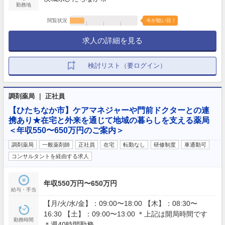
勤務地
閲覧状況
今が狙い目！
求人の詳細を見る
検討リスト（要ログイン）
調剤薬局 ｜ 正社員
【ひたちなか市】ケアマネジャーや門前ドクターとの連
携あり★在宅と外来を通じて地域の暮らしを支える薬局
＜年収550〜650万円のご案内＞
調剤薬局
一般薬剤師
正社員
在宅
転勤なし
研修制度
車通勤可
コンサルタントを経由する求人
年収550万円〜650万円
給与・手当
【月/火/水/金】：09:00〜18:00 【木】：08:30〜
16:30 【土】：09:00〜13:00 ＊上記は開局時間です
勤務時間
＊週40時間勤務