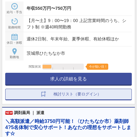
年収550万円〜750万円
給与・手当
【月〜土】9：00〜19：00 上記営業時間のうち、シ
フト制 ※週40時間勤務
勤務時間
週休2日制、年末年始、夏季休暇、有給休暇ほか
休日・休暇
茨城県ひたちなか市
勤務地
閲覧状況
今が狙い目！
求人の詳細を見る
検討リスト（要ログイン）
調剤薬局 ｜ 派遣
NEW
＼高額派遣／時給3750円可能！〈ひたちなか市〉薬剤師
4?5名体制で安心サポート！あなたの理想をサポートしま
す☆