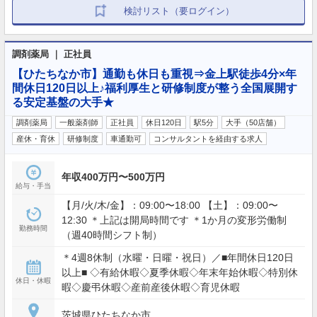
検討リスト（要ログイン）
調剤薬局 ｜ 正社員
【ひたちなか市】通勤も休日も重視⇒金上駅徒歩4分×年
間休日120日以上♪福利厚生と研修制度が整う全国展開す
る安定基盤の大手★
調剤薬局
一般薬剤師
正社員
休日120日
駅5分
大手（50店舗）
産休・育休
研修制度
車通勤可
コンサルタントを経由する求人
年収400万円〜500万円
給与・手当
【月/火/木/金】：09:00〜18:00 【土】：09:00〜
12:30 ＊上記は開局時間です ＊1か月の変形労働制
勤務時間
（週40時間シフト制）
＊4週8休制（水曜・日曜・祝日）／■年間休日120日
以上■ ◇有給休暇◇夏季休暇◇年末年始休暇◇特別休
休日・休暇
暇◇慶弔休暇◇産前産後休暇◇育児休暇
茨城県ひたちなか市