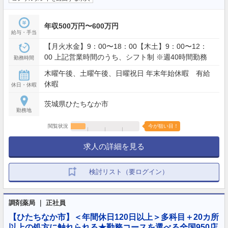
年収500万円〜600万円
給与・手当
【月火水金】9：00〜18：00【木土】9：00〜12：
00 上記営業時間のうち、シフト制 ※週40時間勤務
勤務時間
木曜午後、土曜午後、日曜祝日 年末年始休暇 有給
休暇
休日・休暇
茨城県ひたちなか市
勤務地
閲覧状況
今が狙い目！
求人の詳細を見る
検討リスト（要ログイン）
調剤薬局 ｜ 正社員
【ひたちなか市】＜年間休日120日以上＞多科目＋20カ所
以上の処方に触れられる★勤務コースを選べる全国950店