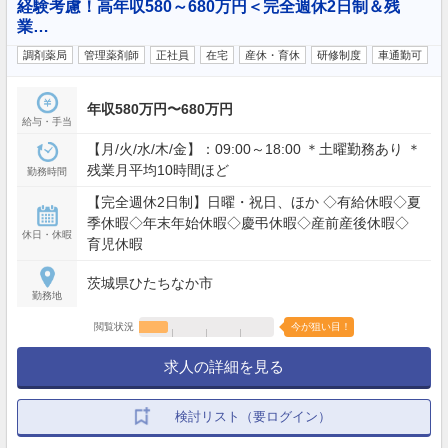
経験考慮！高年収580～680万円＜完全週休2日制＆残
業…
調剤薬局
管理薬剤師
正社員
在宅
産休・育休
研修制度
車通勤可
年収580万円〜680万円
給与・手当
【月/火/水/木/金】：09:00～18:00 ＊土曜勤務あり ＊
残業月平均10時間ほど
勤務時間
【完全週休2日制】日曜・祝日、ほか ◇有給休暇◇夏
季休暇◇年末年始休暇◇慶弔休暇◇産前産後休暇◇
休日・休暇
育児休暇
茨城県ひたちなか市
勤務地
閲覧状況
今が狙い目！
求人の詳細を見る
検討リスト（要ログイン）