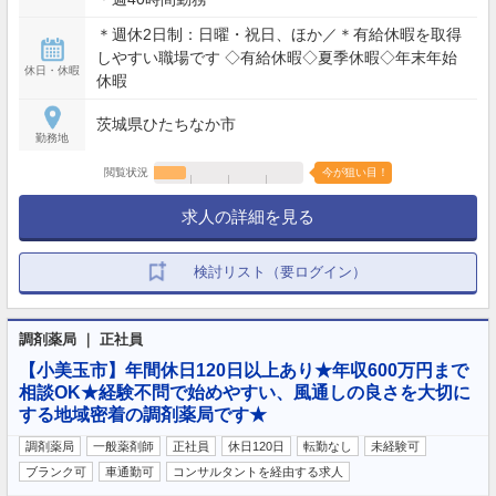
＊週休2日制：日曜・祝日、ほか／＊有給休暇を取得
しやすい職場です ◇有給休暇◇夏季休暇◇年末年始
休日・休暇
休暇
茨城県ひたちなか市
勤務地
閲覧状況
今が狙い目！
求人の詳細を見る
検討リスト（要ログイン）
調剤薬局 ｜ 正社員
【小美玉市】年間休日120日以上あり★年収600万円まで
相談OK★経験不問で始めやすい、風通しの良さを大切に
する地域密着の調剤薬局です★
調剤薬局
一般薬剤師
正社員
休日120日
転勤なし
未経験可
ブランク可
車通勤可
コンサルタントを経由する求人