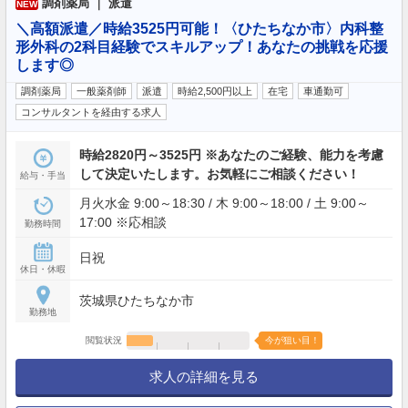
調剤薬局 ｜ 派遣
NEW
＼高額派遣／時給3525円可能！〈ひたちなか市〉内科整
形外科の2科目経験でスキルアップ！あなたの挑戦を応援
します◎
調剤薬局
一般薬剤師
派遣
時給2,500円以上
在宅
車通勤可
コンサルタントを経由する求人
時給2820円～3525円 ※あなたのご経験、能力を考慮
して決定いたします。お気軽にご相談ください！
給与・手当
月火水金 9:00～18:30 / 木 9:00～18:00 / 土 9:00～
17:00 ※応相談
勤務時間
日祝
休日・休暇
茨城県ひたちなか市
勤務地
閲覧状況
今が狙い目！
求人の詳細を見る