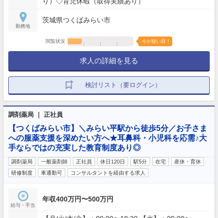
り）◇育児休暇（取得実績あり）
茨城県つくばみらい市
勤務地
閲覧状況
今が狙い目！
求人の詳細を見る
検討リスト（要ログイン）
調剤薬局 ｜ 正社員
【つくばみらい市】＼みらい平駅から徒歩5分／お子さま
への服薬支援を深めたい方へ★耳鼻科・小児科を応需♪大
手ならではの充実した教育制度あり◎
調剤薬局
一般薬剤師
正社員
休日120日
駅5分
在宅
産休・育休
研修制度
車通勤可
コンサルタントを経由する求人
年収400万円〜500万円
給与・手当