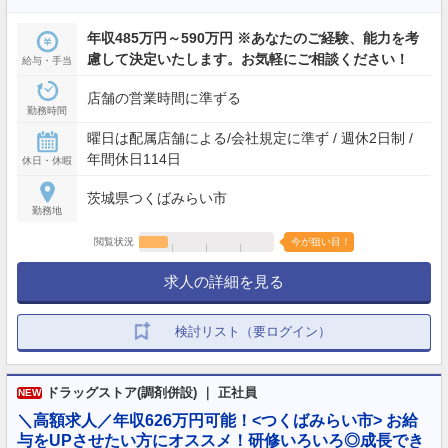
年収485万円～590万円 ※あなたのご経験、能力を考
慮して決定いたします。お気軽にご相談ください！
給与・手当
店舗の営業時間に準ずる
勤務時間
曜日は配属店舗による/会社規定に準ず / 週休2日制 /
年間休日114日
休日・休暇
茨城県つくばみらい市
勤務地
閲覧状況
今が狙い目！
求人の詳細を見る
検討リスト（要ログイン）
ドラッグストア(調剤併設) ｜ 正社員
NEW
＼高額求人／年収626万円可能！<つくばみらい市> お給
与をUPさせたい方にオススメ！研修いろいろ◎成長でき