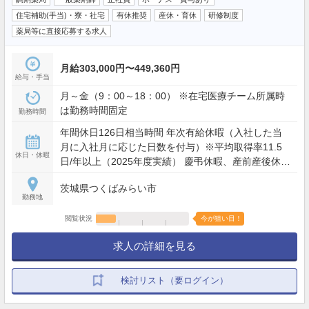
住宅補助(手当)・寮・社宅
有休推奨
産休・育休
研修制度
薬局等に直接応募する求人
月給303,000円〜449,360円
給与・手当
月～金（9：00～18：00） ※在宅医療チーム所属時
は勤務時間固定
勤務時間
年間休日126日相当時間 年次有給休暇（入社した当
月に入社月に応じた日数を付与）※平均取得率11.5
休日・休暇
日/年以上（2025年度実績） 慶弔休暇、産前産後休暇
(取得率100%)、介護休暇、生理休暇 連続休暇制度
茨城県つくばみらい市
（最長9日間、初年度最長5日間） 特別休暇（配偶者
勤務地
の出産2日間、弔事3～7日間、裁判員裁判5日間、転
勤2～3日間） など
閲覧状況
今が狙い目！
求人の詳細を見る
検討リスト（要ログイン）