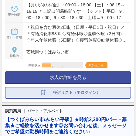
【月/火/水/木/金】：09:00～18:00 【土】：08:15～
16:15 ＊上記は開局時間です 【シフト】平日→9：
勤務時間
00～18：00、9：30～18：30 土曜→9：00～17：
00 ＊週40時間労働 ＊全店で残業月平均10時間ほど
＊祝日を含む週休2日制（日曜・平日1日・祝日）／
＊有給消化率98％ ◇有給休暇◇夏季休暇（3日間）
休日・休暇
◇年末年始休暇（5日間）◇慶弔休暇◇結婚休暇◇産
前産後休暇◇育児休暇◇特別休暇◇バースデー休暇
茨城県つくばみらい市
勤務地
閲覧状況
今が狙い目！
求人の詳細を見る
検討リスト（要ログイン）
調剤薬局 ｜ パート・アルバイト
【つくばみらい市/みらい平駅】★時給2,300円/パート募
集★ご経験を活かせます◎お問い合わせ後、メッセージ
でご希望の勤務時間をご連絡ください♪