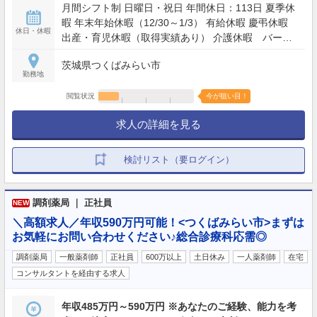
月間シフト制 日曜日・祝日 年間休日：113日 夏季休
暇 年末年始休暇（12/30～1/3） 有給休暇 慶弔休暇
休日・休暇
出産・育児休暇（取得実績あり） 介護休暇 バース
デー休暇
茨城県つくばみらい市
勤務地
閲覧状況
今が狙い目！
求人の詳細を見る
検討リスト（要ログイン）
調剤薬局 ｜ 正社員
NEW
＼高額求人／年収590万円可能！<つくばみらい市>まずは
お気軽にお問い合わせください♪総合診療科応需◎
調剤薬局
一般薬剤師
正社員
600万以上
土日休み
一人薬剤師
在宅
コンサルタントを経由する求人
年収485万円～590万円 ※あなたのご経験、能力を考