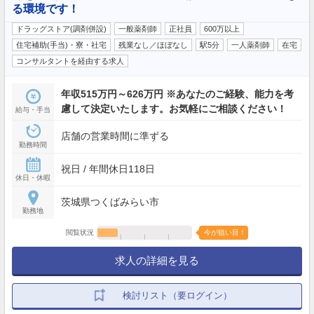
る環境です！
ドラッグストア(調剤併設)
一般薬剤師
正社員
600万以上
住宅補助(手当)・寮・社宅
残業なし／ほぼなし
駅5分
一人薬剤師
在宅
コンサルタントを経由する求人
年収515万円～626万円 ※あなたのご経験、能力を考
慮して決定いたします。お気軽にご相談ください！
給与・手当
店舗の営業時間に準ずる
勤務時間
祝日 / 年間休日118日
休日・休暇
茨城県つくばみらい市
勤務地
閲覧状況
今が狙い目！
求人の詳細を見る
検討リスト（要ログイン）