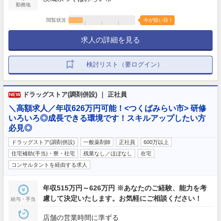
勤務地
閲覧状況
今が狙い目！
求人の詳細を見る
検討リスト（要ログイン）
ドラッグストア(調剤併設) ｜ 正社員
NEW
＼高額求人／年収626万円可能！<つくばみらい市> 研修
いろいろ◎成長できる環境です！スキルアップしたい方
必見◎
ドラッグストア(調剤併設)
一般薬剤師
正社員
600万以上
住宅補助(手当)・寮・社宅
残業なし／ほぼなし
在宅
コンサルタントを経由する求人
年収515万円～626万円 ※あなたのご経験、能力を考
慮して決定いたします。お気軽にご相談ください！
給与・手当
店舗の営業時間に準ずる