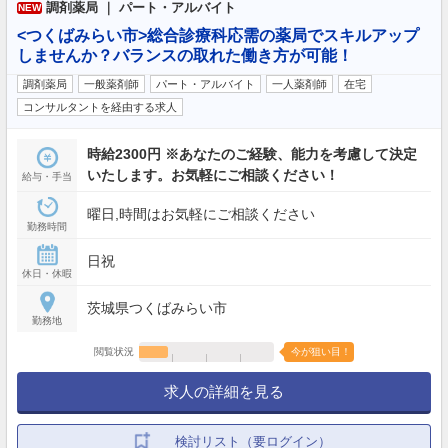
調剤薬局 ｜ パート・アルバイト
NEW
<つくばみらい市>総合診療科応需の薬局でスキルアップ
しませんか？バランスの取れた働き方が可能！
調剤薬局
一般薬剤師
パート・アルバイト
一人薬剤師
在宅
コンサルタントを経由する求人
時給2300円 ※あなたのご経験、能力を考慮して決定
いたします。お気軽にご相談ください！
給与・手当
曜日,時間はお気軽にご相談ください
勤務時間
日祝
休日・休暇
茨城県つくばみらい市
勤務地
閲覧状況
今が狙い目！
求人の詳細を見る
検討リスト（要ログイン）