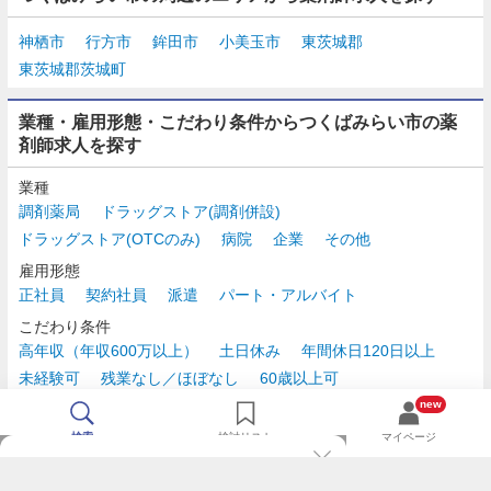
神栖市
行方市
鉾田市
小美玉市
東茨城郡
東茨城郡茨城町
業種・雇用形態・こだわり条件からつくばみらい市の薬
剤師求人を探す
業種
調剤薬局
ドラッグストア(調剤併設)
ドラッグストア(OTCのみ)
病院
企業
その他
雇用形態
正社員
契約社員
派遣
パート・アルバイト
こだわり条件
高年収（年収600万以上）
土日休み
年間休日120日以上
未経験可
残業なし／ほぼなし
60歳以上可
時給2,500円以上
new
検索
検討リスト
マイページ
TOP
m3.comログインで
求人探しがもっと便利に