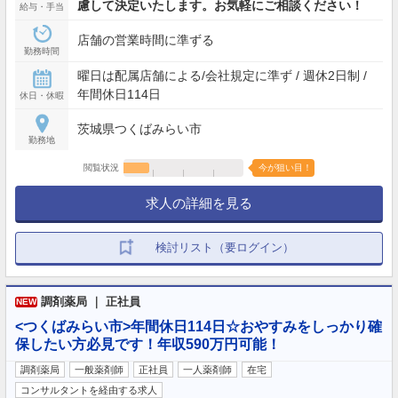
慮して決定いたします。お気軽にご相談ください！
給与・手当
店舗の営業時間に準ずる
勤務時間
曜日は配属店舗による/会社規定に準ず / 週休2日制 /
年間休日114日
休日・休暇
茨城県つくばみらい市
勤務地
閲覧状況
今が狙い目！
求人の詳細を見る
検討リスト（要ログイン）
調剤薬局 ｜ 正社員
NEW
<つくばみらい市>年間休日114日☆おやすみをしっかり確
保したい方必見です！年収590万円可能！
調剤薬局
一般薬剤師
正社員
一人薬剤師
在宅
コンサルタントを経由する求人