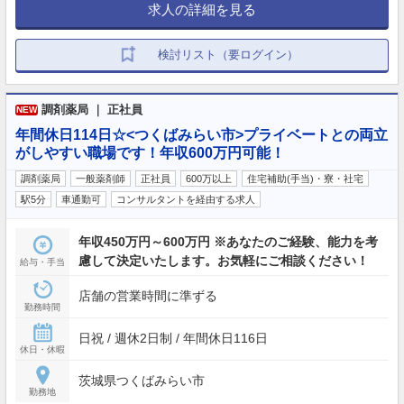
求人の詳細を見る
検討リスト（要ログイン）
調剤薬局 ｜ 正社員
NEW
年間休日114日☆<つくばみらい市>プライベートとの両立
がしやすい職場です！年収600万円可能！
調剤薬局
一般薬剤師
正社員
600万以上
住宅補助(手当)・寮・社宅
駅5分
車通勤可
コンサルタントを経由する求人
年収450万円～600万円 ※あなたのご経験、能力を考
慮して決定いたします。お気軽にご相談ください！
給与・手当
店舗の営業時間に準ずる
勤務時間
日祝 / 週休2日制 / 年間休日116日
休日・休暇
茨城県つくばみらい市
勤務地