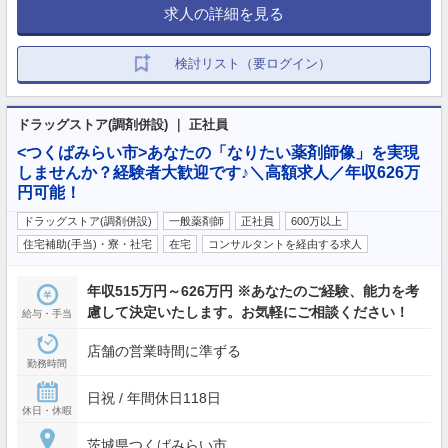
求人の詳細を見る
検討リスト（要ログイン）
ドラッグストア(調剤併設) ｜ 正社員
<つくばみらい市>あなたの「なりたい薬剤師像」を実現
しませんか？経験者大歓迎です♪＼高額求人／年収626万
円可能！
ドラッグストア(調剤併設)
一般薬剤師
正社員
600万以上
住宅補助(手当)・寮・社宅
在宅
コンサルタントを経由する求人
年収515万円～626万円 ※あなたのご経験、能力を考
慮して決定いたします。お気軽にご相談ください！
給与・手当
店舗の営業時間に準ずる
勤務時間
日祝 / 年間休日118日
休日・休暇
茨城県つくばみらい市