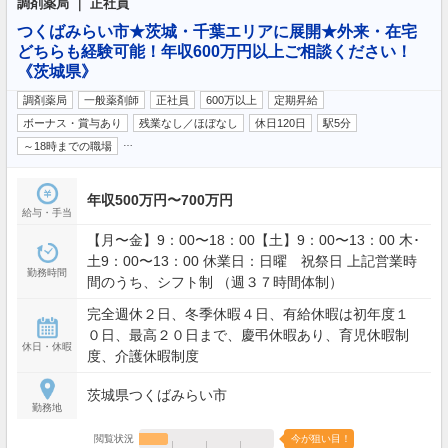
調剤薬局 ｜ 正社員
つくばみらい市★茨城・千葉エリアに展開★外来・在宅
どちらも経験可能！年収600万円以上ご相談ください！
《茨城県》
調剤薬局
一般薬剤師
正社員
600万以上
定期昇給
ボーナス・賞与あり
残業なし／ほぼなし
休日120日
駅5分
…
～18時までの職場
年収500万円〜700万円
給与・手当
【月〜金】9：00〜18：00【土】9：00〜13：00 木･
土9：00〜13：00 休業日：日曜 祝祭日 上記営業時
勤務時間
間のうち、シフト制 （週３７時間体制）
完全週休２日、冬季休暇４日、有給休暇は初年度１
０日、最高２０日まで、慶弔休暇あり、育児休暇制
休日・休暇
度、介護休暇制度
茨城県つくばみらい市
勤務地
閲覧状況
今が狙い目！