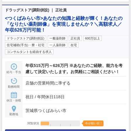
ドラッグストア(調剤併設) ｜ 正社員
<つくばみらい市>あなたの知識と経験が輝く！あなたの
「なりたい薬剤師像」を実現しませんか？＼高額求人／
年収626万円可能！
ドラッグストア(調剤併設)
一般薬剤師
正社員
600万以上
住宅補助(手当)・寮・社宅
一人薬剤師
在宅
コンサルタントを経由する求人
年収515万円～626万円 ※あなたのご経験、能力を考
慮して決定いたします。お気軽にご相談ください！
給与・手当
店舗の営業時間に準ずる
勤務時間
祝日 / 年間休日118日
休日・休暇
茨城県つくばみらい市
勤務地
閲覧状況
今が狙い目！