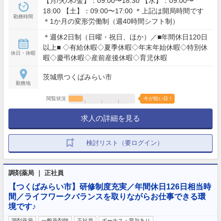
【月/火/木/金】：09:00〜18:30 【水】：09:00〜
18:00 【土】：09:00〜17:00 ＊上記は開局時間です
勤務時間
＊1か月の変形労働制（週40時間シフト制）
＊週休2日制（日曜・祝日、ほか）／■年間休日120日
以上■ ◇有給休暇◇夏季休暇◇年末年始休暇◇特別休
休日・休暇
暇◇慶弔休暇◇産前産後休暇◇育児休暇
茨城県つくばみらい市
勤務地
閲覧状況
今が狙い目！
求人の詳細を見る
検討リスト（要ログイン）
調剤薬局 ｜ 正社員
【つくばみらい市】研修制度充実／年間休日126日相当時
間／ライフワークバランスを取りながらお仕事できる環
境です♪
調剤薬局
一般薬剤師
正社員
ボーナス・賞与あり