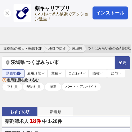
薬キャリアプリ
インストール
ログイン
会員登録
いつもの求人検索でアクショ
ン進呈！
つくばみらい市の薬剤師求
薬剤師の求人・転職TOP
地域で探す
茨城県
茨城県 つくばみらい市
変更
勤務地
雇用形態
業種
こだわり
職種
給与
✓
雇用形態を絞り込む
正社員
契約社員
派遣
パート・アルバイト
おすすめ順
新着順
18
薬剤師求人
件
中 1-20件