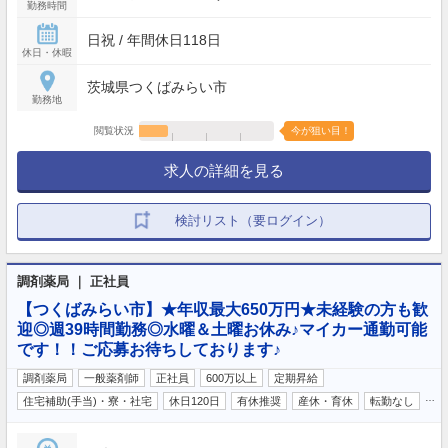
勤務時間
日祝 / 年間休日118日
休日・休暇
茨城県つくばみらい市
勤務地
閲覧状況
今が狙い目！
求人の詳細を見る
検討リスト（要ログイン）
調剤薬局 ｜ 正社員
【つくばみらい市】★年収最大650万円★未経験の方も歓
迎◎週39時間勤務◎水曜＆土曜お休み♪マイカー通勤可能
です！！ご応募お待ちしております♪
調剤薬局
一般薬剤師
正社員
600万以上
定期昇給
…
住宅補助(手当)・寮・社宅
休日120日
有休推奨
産休・育休
転勤なし