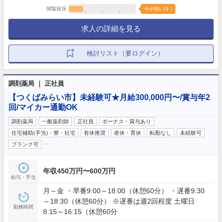
閲覧状況
今が狙い目！
求人の詳細を見る
検討リスト（要ログイン）
調剤薬局 ｜ 正社員
【つくばみらい市】未経験可★月給300,000円〜/賞与年2
回/マイカー通勤OK
調剤薬局
一般薬剤師
正社員
ボーナス・賞与あり
住宅補助(手当)・寮・社宅
有休推奨
産休・育休
転勤なし
未経験可
…
ブランク可
年収450万円〜600万円
給与・手当
月～金 ・早番9:00～18:00（休憩60分） ・遅番9:30
～18:30（休憩60分） ※遅番は週2回程度 土曜日
勤務時間
8:15～16:15（休憩60分