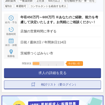
調剤薬局
一般薬剤師
正社員
600万以上
住宅補助(手当)・寮・社宅
駅5分
車通勤可
コンサルタントを経由する求人
年収450万円～600万円 ※あなたのご経験、能力を考
慮して決定いたします。お気軽にご相談ください！
給与・手当
店舗の営業時間に準ずる
勤務時間
日祝 / 週休2日 / 年間休日114日
休日・休暇
茨城県つくばみらい市
勤務地
閲覧状況
今が狙い目！
求人の詳細を見る
検討リスト（要ログイン）