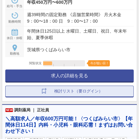
年収450万円〜600万円
給与・手当
週39時間の固定勤務 《店舗営業時間》 月火木金
9：00〜18：00 日 9：00〜17：00
勤務時間
年間休日125日以上 水曜日、土曜日、祝日、年末年
始、夏季休暇
休日・休暇
茨城県つくばみらい市
勤務地
閲覧状況
今が狙い目！
求人の詳細を見る
検討リスト（要ログイン）
調剤薬局 ｜ 正社員
NEW
＼高額求人／年収600万円可能！〈つくばみらい市〉【年
間休日114日】内科・小児科・眼科応需！まずはお問い合
わせ下さい！