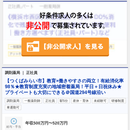
調剤薬局 ｜ 正社員
【つくばみらい市】教育×働きやすさの両立！有給消化率
98％★教育制度充実の地域密着薬局！平日＋日祝休み★
プライベートも大切にできる＠国道294号線沿い
調剤薬局
一般薬剤師
正社員
駅5分
産休・育休
未経験可
研修制度
車通勤可
年収500万円〜520万円
給与・手当