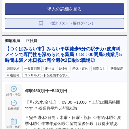
求人の詳細を見る
検討リスト（要ログイン）
調剤薬局 ｜ 正社員
【つくばみらい市】みらい平駅徒歩5分の駅チカ♪皮膚科
メインで専門性を深められる薬局！18：00閉局×残業月5
時間未満／木日祝の完全週休2日制の職場◎
調剤薬局
一般薬剤師
正社員
駅5分
産休・育休
転勤なし
研修制度
車通勤可
コンサルタントを経由する求人
年収450万円〜540万円
給与・手当
【月/火/水/金/土】：09:00〜18:00 ＊上記は開局時間
です ＊残業月平均5時間未満
勤務時間
＊完全週休2日制：木曜・日曜・祝日 ◇有給休暇◇夏
季休暇◇年末年始休暇◇産前産後休暇（取得実績あ
休日・休暇