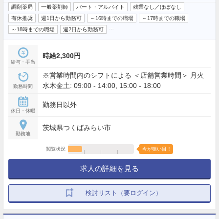
調剤薬局
一般薬剤師
パート・アルバイト
残業なし／ほぼなし
有休推奨
週1日から勤務可
～16時までの職場
～17時までの職場
…
～18時までの職場
週2日から勤務可
時給2,300円
給与・手当
※営業時間内のシフトによる ＜店舗営業時間＞ 月火
水木金土: 09:00 - 14:00, 15:00 - 18:00
勤務時間
勤務日以外
休日・休暇
茨城県つくばみらい市
勤務地
閲覧状況
今が狙い目！
求人の詳細を見る
検討リスト（要ログイン）