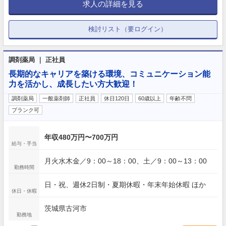
求人の詳細を見る
検討リスト（要ログイン）
調剤薬局 ｜ 正社員
長期的なキャリアを築ける環境、コミュニケーション能
力を活かし、成長したい方大歓迎！
調剤薬局
一般薬剤師
正社員
休日120日
60歳以上
年齢不問
ブランク可
年収480万円〜700万円
給与・手当
月火水木金／9：00～18：00、土／9：00～13：00
勤務時間
日・祝、週休2日制・夏期休暇・年末年始休暇 ほか
休日・休暇
茨城県古河市
勤務地