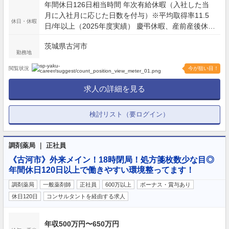
年間休日126日相当時間 年次有給休暇（入社した当
月に入社月に応じた日数を付与）※平均取得率11.5
休日・休暇
日/年以上（2025年度実績） 慶弔休暇、産前産後休暇
(取得率100%)、介護休暇、生理休暇 連続休暇制度
茨城県古河市
（最長9日間、初年度最長5日間） 特別休暇（配偶者
勤務地
の出産2日間、弔事3～7日間、裁判員裁判5日間、転
勤2～3日間） など
閲覧状況
今が狙い目！
求人の詳細を見る
検討リスト（要ログイン）
調剤薬局 ｜ 正社員
《古河市》外来メイン！18時閉局！処方箋枚数少な目◎
年間休日120日以上で働きやすい環境整ってます！
調剤薬局
一般薬剤師
正社員
600万以上
ボーナス・賞与あり
休日120日
コンサルタントを経由する求人
年収500万円〜650万円