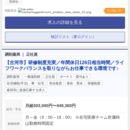
勤務地
の出産2日間、弔事3～7日間、裁判員裁判5日間、転
勤2～3日間） など
閲覧状況
今が狙い目！
求人の詳細を見る
検討リスト（要ログイン）
調剤薬局 ｜ 正社員
【古河市】研修制度充実／年間休日126日相当時間／ライ
フワークバランスを取りながらお仕事できる環境です♪
調剤薬局
一般薬剤師
正社員
ボーナス・賞与あり
住宅補助(手当)・寮・社宅
有休推奨
産休・育休
研修制度
薬局等に直接応募する求人
月給303,000円〜449,360円
給与・手当
月～金（9：00～18：00） ※在宅医療チーム所属時
は勤務時間固定
勤務時間