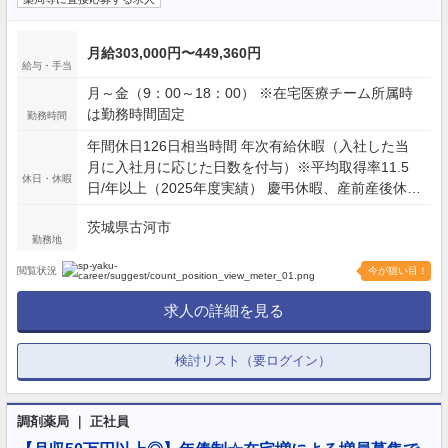
月給303,000円〜449,360円
給与・手当
月～金（9：00～18：00） ※在宅医療チーム所属時
は勤務時間固定
勤務時間
年間休日126日相当時間 年次有給休暇（入社した当
月に入社月に応じた日数を付与）※平均取得率11.5
休日・休暇
日/年以上（2025年度実績） 慶弔休暇、産前産後休暇
(取得率100%)、介護休暇、生理休暇 連続休暇制度
茨城県古河市
（最長9日間、初年度最長5日間） 特別休暇（配偶者
勤務地
の出産2日間、弔事3～7日間、裁判員裁判5日間、転
勤2～3日間） など
閲覧状況
今が狙い目！
求人の詳細を見る
検討リスト（要ログイン）
調剤薬局 ｜ 正社員