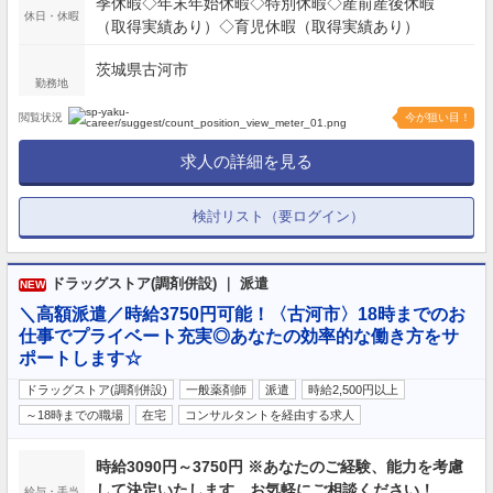
季休暇◇年末年始休暇◇特別休暇◇産前産後休暇
休日・休暇
（取得実績あり）◇育児休暇（取得実績あり）
茨城県古河市
勤務地
閲覧状況
今が狙い目！
求人の詳細を見る
検討リスト（要ログイン）
ドラッグストア(調剤併設) ｜ 派遣
NEW
＼高額派遣／時給3750円可能！〈古河市〉18時までのお
仕事でプライベート充実◎あなたの効率的な働き方をサ
ポートします☆
ドラッグストア(調剤併設)
一般薬剤師
派遣
時給2,500円以上
～18時までの職場
在宅
コンサルタントを経由する求人
時給3090円～3750円 ※あなたのご経験、能力を考慮
して決定いたします。お気軽にご相談ください！
給与・手当