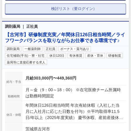
検討リスト（要ログイン）
調剤薬局 ｜ 正社員
【古河市】研修制度充実／年間休日126日相当時間／ライ
フワークバランスを取りながらお仕事できる環境です♪
調剤薬局
一般薬剤師
正社員
ボーナス・賞与あり
住宅補助(手当)・寮・社宅
休日120日
有休推奨
産休・育休
研修制度
薬局等に直接応募する求人
月給303,000円〜449,360円
給与・手当
月～金（9：00～18：00） ※在宅医療チーム所属時
は勤務時間固定
勤務時間
年間休日126日相当時間 年次有給休暇（入社した当
月に入社月に応じた日数を付与）※平均取得率11.5
休日・休暇
日/年以上（2025年度実績） 慶弔休暇、産前産後休暇
(取得率100%)、介護休暇、生理休暇 連続休暇制度
茨城県古河市
（最長9日間、初年度最長5日間） 特別休暇（配偶者