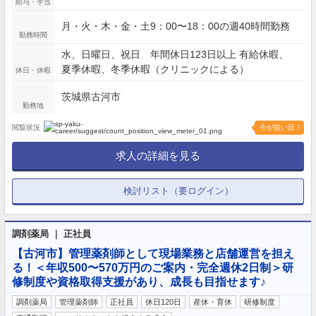
給与・手当
月・火・木・金・土9：00〜18：00の週40時間勤務
勤務時間
水、日曜日、祝日 年間休日123日以上 有給休暇、
夏季休暇、冬季休暇（クリニックによる）
休日・休暇
茨城県古河市
勤務地
閲覧状況
今が狙い目！
求人の詳細を見る
検討リスト（要ログイン）
調剤薬局 ｜ 正社員
【古河市】管理薬剤師として現場業務と店舗運営を担え
る！＜年収500〜570万円のご案内・完全週休2日制＞研
修制度や資格取得支援があり、成長も目指せます♪
調剤薬局
管理薬剤師
正社員
休日120日
産休・育休
研修制度