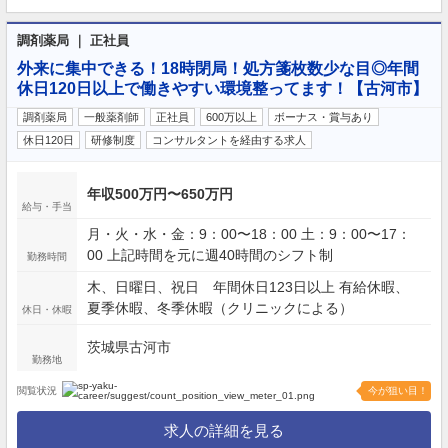
調剤薬局 ｜ 正社員
外来に集中できる！18時閉局！処方箋枚数少な目◎年間
休日120日以上で働きやすい環境整ってます！【古河市】
調剤薬局
一般薬剤師
正社員
600万以上
ボーナス・賞与あり
休日120日
研修制度
コンサルタントを経由する求人
年収500万円〜650万円
給与・手当
月・火・水・金：9：00〜18：00 土：9：00〜17：
00 上記時間を元に週40時間のシフト制
勤務時間
木、日曜日、祝日 年間休日123日以上 有給休暇、
夏季休暇、冬季休暇（クリニックによる）
休日・休暇
茨城県古河市
勤務地
閲覧状況
今が狙い目！
求人の詳細を見る