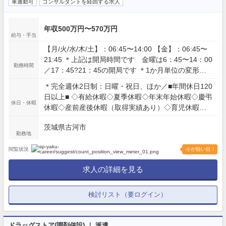
車通勤可
コンサルタントを経由する求人
年収500万円〜570万円
給与・手当
【月/火/水/木/土】：06:45〜14:00 【金】：06:45〜
21:45 ＊上記は開局時間です 金曜は6：45〜14：00
勤務時間
／17：45?21：45の開局です ＊1か月単位の変形労
働制
＊完全週休2日制：日曜・祝日、ほか／■年間休日120
日以上■ ◇有給休暇◇夏季休暇◇年末年始休暇◇慶弔
休日・休暇
休暇◇産前産後休暇（取得実績あり）◇育児休暇
（取得実績あり）◇看護休暇（取得実績あり）◇介
茨城県古河市
護休暇（取得実績あり）
勤務地
閲覧状況
今が狙い目！
求人の詳細を見る
検討リスト（要ログイン）
ドラッグストア(調剤併設) ｜ 派遣