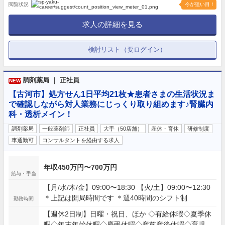
閲覧状況
今が狙い目！
求人の詳細を見る
検討リスト（要ログイン）
調剤薬局 ｜ 正社員
NEW
【古河市】処方せん1日平均21枚★患者さまの生活状況ま
で確認しながら対人業務にじっくり取り組めます♪腎臓内
科・透析メイン！
調剤薬局
一般薬剤師
正社員
大手（50店舗）
産休・育休
研修制度
車通勤可
コンサルタントを経由する求人
年収450万円〜700万円
給与・手当
【月/水/木/金】09:00〜18:30 【火/土】09:00〜12:30
＊上記は開局時間です ＊週40時間のシフト制
勤務時間
【週休2日制】日曜・祝日、ほか ◇有給休暇◇夏季休
暇◇年末年始休暇◇慶弔休暇◇産前産後休暇◇育児