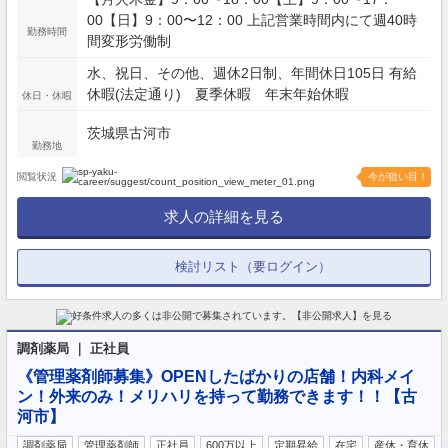
00【日】9：00〜12：00 上記営業時間内にて週40時
勤務時間
間変形労働制
水、祝日、その他、週休2日制、年間休日105日 有給
休暇(法定通り) 夏季休暇 年末年始休暇
休日・休暇
茨城県古河市
勤務地
閲覧状況
今が狙い目！
求人の詳細を見る
検討リスト（要ログイン）
調剤薬局 ｜ 正社員
《管理薬剤師募集》OPENしたばかりの店舗！内科メイ
ン！外来のみ！メリハリを持って勤務できます！！【古
河市】
調剤薬局
管理薬剤師
正社員
600万以上
定期昇給
在宅
産休・育休