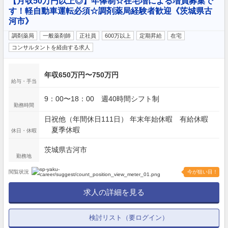
【月収50万円以上◎】年俸制☆在宅増による増員募集で
す！軽自動車運転必須☆調剤薬局経験者歓迎《茨城県古
河市》
調剤薬局
一般薬剤師
正社員
600万以上
定期昇給
在宅
コンサルタントを経由する求人
年収650万円〜750万円
給与・手当
9：00〜18：00 週40時間シフト制
勤務時間
日祝他（年間休日111日） 年末年始休暇 有給休暇
夏季休暇
休日・休暇
茨城県古河市
勤務地
閲覧状況
今が狙い目！
求人の詳細を見る
検討リスト（要ログイン）