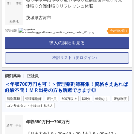
休日・休暇
休暇◇介護休暇◇リフレッシュ休暇
茨城県古河市
勤務地
閲覧状況
今が狙い目！
求人の詳細を見る
検討リスト（要ログイン）
調剤薬局 ｜ 正社員
＜年収700万円も可！＞管理薬剤師募集！資格さえあれば
経験不問！ＭＲ出身の方も活躍できます◎
調剤薬局
管理薬剤師
正社員
600万以上
駅5分
転勤なし
研修制度
コンサルタントを経由する求人
年収550万円〜700万円
給与・手当
【月火木金】9：00〜18：00【土】9：00〜17：