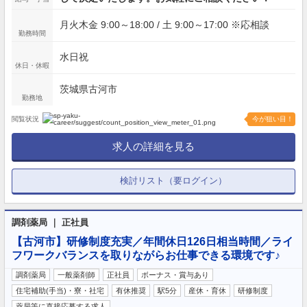
月火木金 9:00～18:00 / 土 9:00～17:00 ※応相談
勤務時間
水日祝
休日・休暇
茨城県古河市
勤務地
閲覧状況
今が狙い目！
求人の詳細を見る
検討リスト（要ログイン）
調剤薬局 ｜ 正社員
【古河市】研修制度充実／年間休日126日相当時間／ライ
フワークバランスを取りながらお仕事できる環境です♪
調剤薬局
一般薬剤師
正社員
ボーナス・賞与あり
住宅補助(手当)・寮・社宅
有休推奨
駅5分
産休・育休
研修制度
薬局等に直接応募する求人