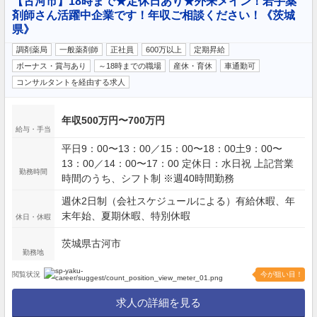
【古河市】18時まで★定休日あり★外来メイン！若手薬
剤師さん活躍中企業です！年収ご相談ください！《茨城
県》
調剤薬局
一般薬剤師
正社員
600万以上
定期昇給
ボーナス・賞与あり
～18時までの職場
産休・育休
車通勤可
コンサルタントを経由する求人
年収500万円〜700万円
給与・手当
平日9：00〜13：00／15：00〜18：00土9：00〜
13：00／14：00〜17：00 定休日：水日祝 上記営業
勤務時間
時間のうち、シフト制 ※週40時間勤務
週休2日制（会社スケジュールによる）有給休暇、年
末年始、夏期休暇、特別休暇
休日・休暇
茨城県古河市
勤務地
閲覧状況
今が狙い目！
求人の詳細を見る