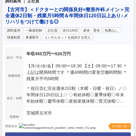
調剤薬局 ｜ 正社員
【古河市】＜ドクターとの関係良好×整形外科メイン＞完
全週休2日制・残業月5時間＆年間休日120日以上あり♪メ
リハリをつけて働ける◎
調剤薬局
一般薬剤師
正社員
休日120日
産休・育休
転勤なし
研修制度
車通勤可
コンサルタントを経由する求人
年収450万円〜520万円
給与・手当
【月/火/水/金】09:00〜18:30 【土】09:00〜17:30 ＊
上記は開局時間です ＊週40時間の変形労働時間制 ＊
勤務時間
残業月平均5時間
＊祝日含む完全週休2日制（木曜・日曜・祝日）／◇
年間休日120日以上◇ ◇有給休暇◇夏季休暇◇年末
休日・休暇
年始休暇◇慶弔休暇◇産前産後休暇◇育児休暇◇介
護休暇◇特別休暇
茨城県古河市
勤務地
閲覧状況
今が狙い目！