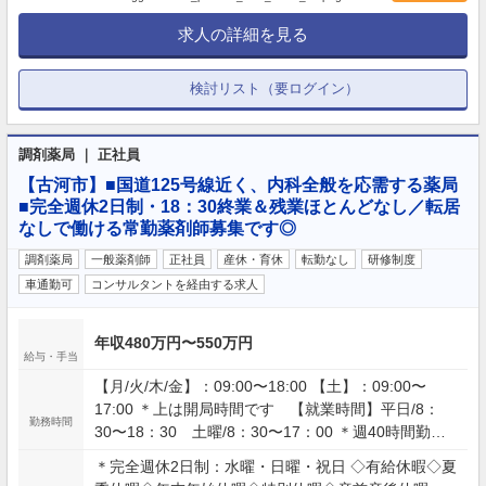
求人の詳細を見る
検討リスト（要ログイン）
調剤薬局 ｜ 正社員
【古河市】■国道125号線近く、内科全般を応需する薬局
■完全週休2日制・18：30終業＆残業ほとんどなし／転居
なしで働ける常勤薬剤師募集です◎
調剤薬局
一般薬剤師
正社員
産休・育休
転勤なし
研修制度
車通勤可
コンサルタントを経由する求人
年収480万円〜550万円
給与・手当
【月/火/木/金】：09:00〜18:00 【土】：09:00〜
17:00 ＊上は開局時間です 【就業時間】平日/8：
勤務時間
30〜18：30 土曜/8：30〜17：00 ＊週40時間勤務
（1ヵ月単位の変形労働時間制） ＊残業月平均2時間
＊完全週休2日制：水曜・日曜・祝日 ◇有給休暇◇夏