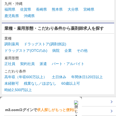
九州・沖縄
福岡県
佐賀県
長崎県
熊本県
大分県
宮崎県
鹿児島県
沖縄県
業種・雇用形態・こだわり条件から薬剤師求人を探す
業種
調剤薬局
ドラッグストア(調剤併設)
ドラッグストア(OTCのみ)
病院
企業
その他
雇用形態
正社員
契約社員
派遣
パート・アルバイト
こだわり条件
高年収（年収600万以上）
土日休み
年間休日120日以上
未経験可
残業なし／ほぼなし
60歳以上可
時給2,500円以上
TOP
m3.comログインで
求人探しがもっと便利に
最近チェックした求人一覧