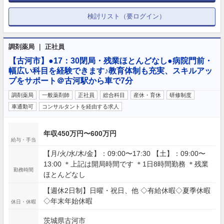
検討リスト（要ログイン）
調剤薬局 ｜ 正社員
【古河市】●17：30閉局・残業ほとんどなし●病院門前・
幅広い科目を経験できます♪教育体制も充実、スキルアッ
プをサポート＠古河駅から車で7分
調剤薬局
一般薬剤師
正社員
総合科目
産休・育休
研修制度
車通勤可
コンサルタントを経由する求人
年収450万円〜600万円
給与・手当
【月/火/水/木/金】：09:00〜17:30 【土】：09:00〜
13:00 ＊上記は開局時間です ＊1日8時間勤務 ＊残業
勤務時間
ほとんどなし
【週休2日制】日曜・祝日、他 ◇有給休暇◇夏季休暇
◇年末年始休暇
休日・休暇
茨城県古河市