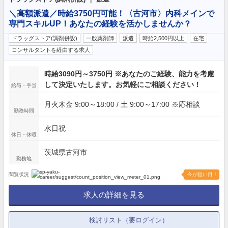
＼高額派遣／時給3750円可能！〈古河市〉内科メインで
専門スキルUP！あなたの経験を活かしませんか？
ドラッグストア(調剤併設)
一般薬剤師
派遣
時給2,500円以上
在宅
コンサルタントを経由する求人
時給3090円～3750円 ※あなたのご経験、能力を考慮
して決定いたします。お気軽にご相談ください！
給与・手当
月火木金 9:00～18:00 / 土 9:00～17:00 ※応相談
勤務時間
水日祝
休日・休暇
茨城県古河市
勤務地
閲覧状況
今が狙い目！
求人の詳細を見る
検討リスト（要ログイン）