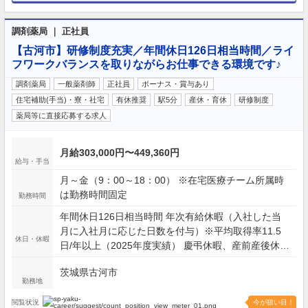
調剤薬局 ｜ 正社員
【古河市】研修制度充実／年間休日126日相当時間／ライ
フワークバランスを取りながらお仕事できる環境です♪
調剤薬局
一般薬剤師
正社員
ボーナス・賞与あり
住宅補助(手当)・寮・社宅
有休推奨
駅5分
産休・育休
研修制度
薬局等に直接応募する求人
月給303,000円〜449,360円
給与・手当
月～金（9：00～18：00） ※在宅医療チーム所属時
は勤務時間固定
勤務時間
年間休日126日相当時間 年次有給休暇（入社した当
月に入社月に応じた日数を付与）※平均取得率11.5
休日・休暇
日/年以上（2025年度実績） 慶弔休暇、産前産後休暇
(取得率100%)、介護休暇、生理休暇 連続休暇制度
茨城県古河市
（最長9日間、初年度最長5日間） 特別休暇（配偶者
勤務地
の出産2日間、弔事3～7日間、裁判員裁判5日間、転
勤2～3日間） など
閲覧状況
今が狙い目！