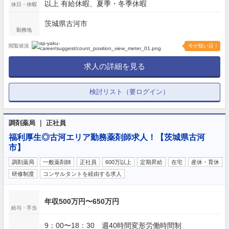
以上 有給休暇、夏季・冬季休暇
休日・休暇
茨城県古河市
勤務地
閲覧状況
今が狙い目！
求人の詳細を見る
検討リスト（要ログイン）
調剤薬局 ｜ 正社員
福利厚生◎古河エリア勤務薬剤師求人！【茨城県古河
市】
調剤薬局
一般薬剤師
正社員
600万以上
定期昇給
在宅
産休・育休
研修制度
コンサルタントを経由する求人
年収500万円〜650万円
給与・手当
9：00〜18：30 週40時間変形労働時間制