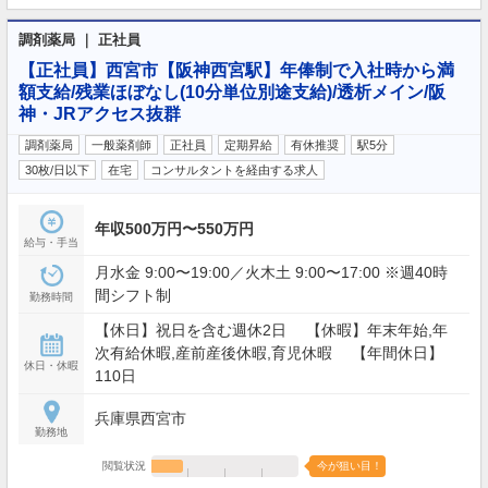
調剤薬局 ｜ 正社員
【正社員】西宮市【阪神西宮駅】年俸制で入社時から満
額支給/残業ほぼなし(10分単位別途支給)/透析メイン/阪
神・JRアクセス抜群
調剤薬局
一般薬剤師
正社員
定期昇給
有休推奨
駅5分
30枚/日以下
在宅
コンサルタントを経由する求人
年収500万円〜550万円
給与・手当
月水金 9:00〜19:00／火木土 9:00〜17:00 ※週40時
間シフト制
勤務時間
【休日】祝日を含む週休2日 【休暇】年末年始,年
次有給休暇,産前産後休暇,育児休暇 【年間休日】
休日・休暇
110日
兵庫県西宮市
勤務地
閲覧状況
今が狙い目！