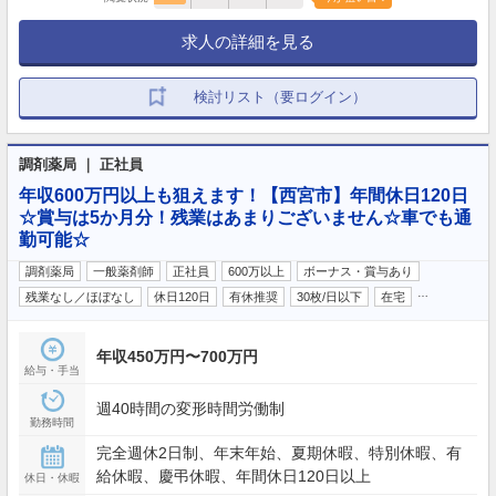
求人の詳細を見る
検討リスト（要ログイン）
調剤薬局 ｜ 正社員
年収600万円以上も狙えます！【西宮市】年間休日120日
☆賞与は5か月分！残業はあまりございません☆車でも通
勤可能☆
調剤薬局
一般薬剤師
正社員
600万以上
ボーナス・賞与あり
…
残業なし／ほぼなし
休日120日
有休推奨
30枚/日以下
在宅
年収450万円〜700万円
給与・手当
週40時間の変形時間労働制
勤務時間
完全週休2日制、年末年始、夏期休暇、特別休暇、有
給休暇、慶弔休暇、年間休日120日以上
休日・休暇