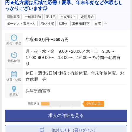
円★処方箋は広域で応需！夏季、年末年始など休暇もし
っかりございます◎
調剤薬局
一般薬剤師
正社員
600万以上
定期昇給
…
ボーナス・賞与あり
有休推奨
駅5分
30枚/日以下
在宅
年収450万円〜550万円
給与・手当
月・火・水・金 9:00〜20:00／木・土 9:00〜
17:00 ※9:00〜、13:00〜、16:00〜の時間帯勤務有
勤務時間
り
休日：週休2日制 休暇：有給休暇、年末年始休暇、お
盆休暇 等
休日・休暇
兵庫県西宮市
勤務地
閲覧状況
今が狙い目！
求人の詳細を見る
検討リスト（要ログイン）