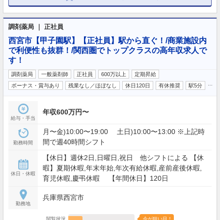
調剤薬局 ｜ 正社員
西宮市【甲子園駅】【正社員】駅から直ぐ！/商業施設内
で利便性も抜群！/関西圏でトップクラスの高年収求人で
す！
調剤薬局
一般薬剤師
正社員
600万以上
定期昇給
…
ボーナス・賞与あり
残業なし／ほぼなし
休日120日
有休推奨
駅5分
年収600万円〜
給与・手当
月〜金)10:00〜19:00 土日)10:00〜13:00 ※上記時
間で週40時間シフト
勤務時間
【休日】週休2日,日曜日,祝日 他シフトによる 【休
暇】夏期休暇,年末年始,年次有給休暇,産前産後休暇,
休日・休暇
育児休暇,慶弔休暇 【年間休日】120日
兵庫県西宮市
勤務地
閲覧状況
今が狙い目！