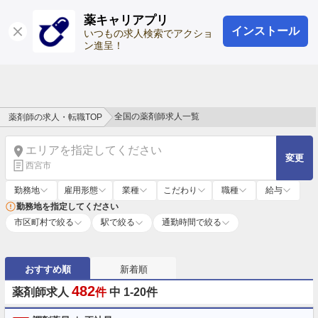
薬キャリアプリ
インストール
ログイン
会員登録
いつもの求人検索でアクショ
ン進呈！
全国の薬剤師求人一覧
薬剤師の求人・転職TOP
エリアを指定してください
変更
西宮市
勤務地
雇用形態
業種
こだわり
職種
給与
勤務地を指定してください
市区町村で絞る
駅で絞る
通勤時間で絞る
おすすめ順
新着順
482
薬剤師求人
件
中 1-20件