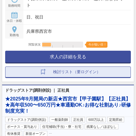
ト
勤務時間
日、祝日
休日・休暇
兵庫県西宮市
勤務地
閲覧状況
今が狙い目！
求人の詳細を見る
検討リスト（要ログイン）
ドラッグストア(調剤併設) ｜ 正社員
★2025年9月開局の新店★西宮市【甲子園駅】【正社員】
★高年収500〜650万円★車通勤OK♪お得な社割あり♪研修
制度充実！
ドラッグストア(調剤併設)
一般薬剤師
正社員
600万以上
定期昇給
ボーナス・賞与あり
住宅補助(手当)・寮・社宅
残業なし／ほぼなし
…
有休推奨
新規オープン