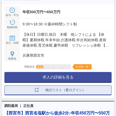
年収500万円〜650万円
給与・手当
9:30〜18:30 ※週40時間シフト制
勤務時間
【休日】日曜日,祝日 木曜 他シフトによる 【休
暇】夏期休暇,年末年始,介護休暇,年次有給休暇,産前
休日・休暇
産後休暇,育児休暇,慶弔休暇 リフレッシュ休暇 【年
間休日】107日
兵庫県西宮市
勤務地
閲覧状況
今が狙い目！
求人の詳細を見る
検討リスト（要ログイン）
調剤薬局 ｜ 正社員
【西宮市】西宮名塩駅から徒歩2分♪年収450万円〜550万