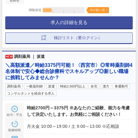
勤務地
閲覧状況
今が狙い目！
求人の詳細を見る
検討リスト（要ログイン）
調剤薬局 ｜ 派遣
NEW
＼高額派遣／時給3375円可能！〈西宮市〉◎常時薬剤師4
名体制で安心◆総合診療科でスキルアップ◎新しい職場
に挑戦してみませんか？
調剤薬局
一般薬剤師
派遣
時給2,500円以上
在宅
漢方
車通勤可
コンサルタントを経由する求人
時給2700円～3375円 ※あなたのご経験、能力を考慮
して決定いたします。お気軽にご相談ください！
給与・手当
月火金 10:00～19:00 / 土 9:00～13:00 ※応相談
勤務時間