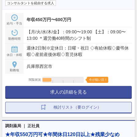
コンサルタントを経由する求人
年収450万円〜600万円
給与・手当
【月/火/水/木/金】：09:00〜19:00 【土】：09:00〜
13:00 ＊週労働40時間のシフト制
勤務時間
週休2日制※定休日：日曜・祝日 ◇有給休暇◇慶弔休
暇◇産前産後休暇◇育児休暇
休日・休暇
兵庫県西宮市
勤務地
閲覧状況
今が狙い目！
求人の詳細を見る
検討リスト（要ログイン）
調剤薬局 ｜ 正社員
★年収550万円可★年間休日120日以上★残業少なめ