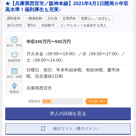
★【兵庫県西宮市／阪神本線】2021年4月1日開局☆年収
高水準！福利厚生も充実♪
調剤薬局
一般薬剤師
正社員
定期昇給
残業なし／ほぼなし
休日120日
駅5分
未経験可
コンサルタントを経由する求人
年収430万円〜550万円
給与・手当
月火水金（09:00〜19:00）／水（09:00〜17:00）／
土（09:00〜14:00）
勤務時間
日曜日、祝日、年末年始休暇、有給休暇、慶弔休
暇、完全週休2日制
休日・休暇
兵庫県西宮市
勤務地
閲覧状況
今が狙い目！
求人の詳細を見る
検討リスト（要ログイン）