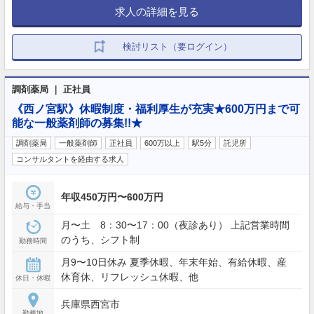
求人の詳細を見る
検討リスト（要ログイン）
調剤薬局 ｜ 正社員
《西ノ宮駅》休暇制度・福利厚生が充実★600万円まで可
能な一般薬剤師の募集!!★
調剤薬局
一般薬剤師
正社員
600万以上
駅5分
託児所
コンサルタントを経由する求人
年収450万円〜600万円
給与・手当
月〜土 8：30〜17：00（夜診あり） 上記営業時間
のうち、シフト制
勤務時間
月9〜10日休み 夏季休暇、年末年始、有給休暇、産
休育休、リフレッシュ休暇、他
休日・休暇
兵庫県西宮市
勤務地