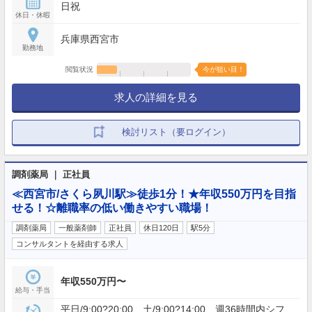
日祝
休日・休暇
兵庫県西宮市
勤務地
閲覧状況
今が狙い目！
求人の詳細を見る
検討リスト（要ログイン）
調剤薬局 ｜ 正社員
≪西宮市/さくら夙川駅≫徒歩1分！★年収550万円を目指
せる！☆離職率の低い働きやすい職場！
調剤薬局
一般薬剤師
正社員
休日120日
駅5分
コンサルタントを経由する求人
年収550万円〜
給与・手当
平日/9:00?20:00 土/9:00?14:00 週36時間内シフ