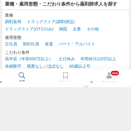
業種・雇用形態・こだわり条件から薬剤師求人を探す
業種
調剤薬局
ドラッグストア(調剤併設)
ドラッグストア(OTCのみ)
病院
企業
その他
雇用形態
正社員
契約社員
派遣
パート・アルバイト
こだわり条件
高年収（年収600万以上）
土日休み
年間休日120日以上
未経験可
残業なし／ほぼなし
60歳以上可
時給2,500円以上
new
検索
検討リスト
マイページ
TOP
m3.comログインで
求人探しがもっと便利に
最近チェックした求人一覧
薬剤師の転職成功ガイド
希望に合う新着求人を通知
コンサルタントに転職相談
人気求人を通知メールで逃さずキャッチ
検討中の求人を保存
利用規約
個人情報の取り扱いについて
求人をキープして、比較・検討できる