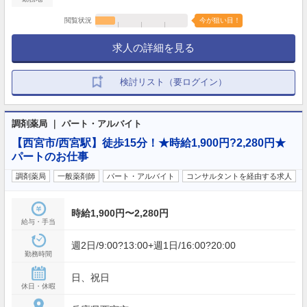
閲覧状況
今が狙い目！
求人の詳細を見る
検討リスト（要ログイン）
調剤薬局 ｜ パート・アルバイト
【西宮市/西宮駅】徒歩15分！★時給1,900円?2,280円★
パートのお仕事
調剤薬局
一般薬剤師
パート・アルバイト
コンサルタントを経由する求人
時給1,900円〜2,280円
給与・手当
週2日/9:00?13:00+週1日/16:00?20:00
勤務時間
日、祝日
休日・休暇