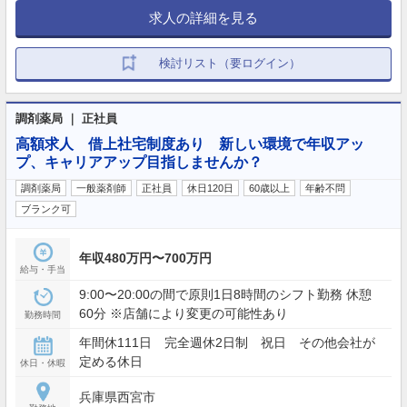
求人の詳細を見る
検討リスト（要ログイン）
調剤薬局 ｜ 正社員
高額求人 借上社宅制度あり 新しい環境で年収アッ
プ、キャリアアップ目指しませんか？
調剤薬局
一般薬剤師
正社員
休日120日
60歳以上
年齢不問
ブランク可
年収480万円〜700万円
給与・手当
9:00〜20:00の間で原則1日8時間のシフト勤務 休憩
60分 ※店舗により変更の可能性あり
勤務時間
年間休111日 完全週休2日制 祝日 その他会社が
定める休日
休日・休暇
兵庫県西宮市