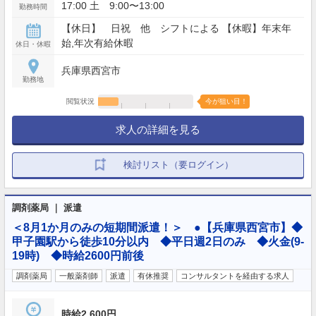
17:00 土 9:00〜13:00
勤務時間
【休日】 日祝 他 シフトによる 【休暇】年末年
始,年次有給休暇
休日・休暇
兵庫県西宮市
勤務地
閲覧状況
今が狙い目！
求人の詳細を見る
検討リスト（要ログイン）
調剤薬局 ｜ 派遣
＜8月1か月のみの短期間派遣！＞ ●【兵庫県西宮市】◆
甲子園駅から徒歩10分以内 ◆平日週2日のみ ◆火金(9-
19時) ◆時給2600円前後
調剤薬局
一般薬剤師
派遣
有休推奨
コンサルタントを経由する求人
時給2,600円