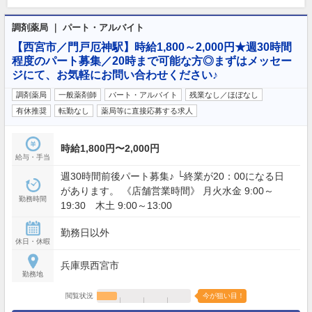
調剤薬局 ｜ パート・アルバイト
【西宮市／門戸厄神駅】時給1,800～2,000円★週30時間
程度のパート募集／20時まで可能な方◎まずはメッセー
ジにて、お気軽にお問い合わせください♪
調剤薬局
一般薬剤師
パート・アルバイト
残業なし／ほぼなし
有休推奨
転勤なし
薬局等に直接応募する求人
時給1,800円〜2,000円
給与・手当
週30時間前後パート募集♪ └終業が20：00になる日
があります。 《店舗営業時間》 月火水金 9:00～
勤務時間
19:30 木土 9:00～13:00
勤務日以外
休日・休暇
兵庫県西宮市
勤務地
閲覧状況
今が狙い目！