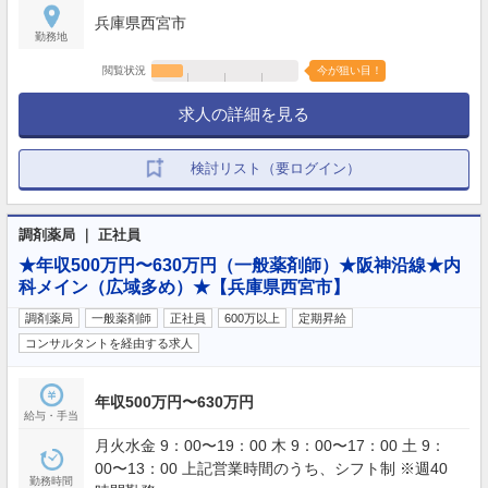
兵庫県西宮市
勤務地
閲覧状況
今が狙い目！
求人の詳細を見る
検討リスト（要ログイン）
調剤薬局 ｜ 正社員
★年収500万円〜630万円（一般薬剤師）★阪神沿線★内
科メイン（広域多め）★【兵庫県西宮市】
調剤薬局
一般薬剤師
正社員
600万以上
定期昇給
コンサルタントを経由する求人
年収500万円〜630万円
給与・手当
月火水金 9：00〜19：00 木 9：00〜17：00 土 9：
00〜13：00 上記営業時間のうち、シフト制 ※週40
勤務時間