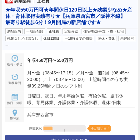
調剤薬局 ｜ 正社員
NEW
★年収550万円可★年間休日120日以上★残業少なめ★産
休・育休取得実績有り★【兵庫県西宮市／阪神本線】
最寄り駅徒歩6分！9月開局の新店舗です★
調剤薬局
一般薬剤師
正社員
定期昇給
住宅補助(手当)・寮・社宅
残業なし／ほぼなし
休日120日
～18時までの職場
産休・育休
未経験可
…
年収450万円〜550万円
給与・手当
月〜金（08:45〜17:15）／月〜金 週2回（08:45〜
20:00）／土（08:45〜13:00） 上記時間帯のうち実
勤務時間
働39.25時間／日のシフト制
日曜日、祝日、年末年始休暇、有給休暇、慶弔休
暇、育児休業、介護休業・介護休暇、週休2日制
休日・休暇
兵庫県西宮市
勤務地
閲覧状況
今が狙い目！