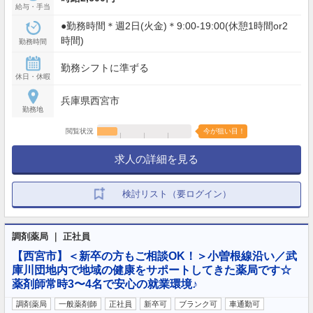
給与・手当
●勤務時間＊週2日(火金)＊9:00-19:00(休憩1時間or2
時間)
勤務時間
勤務シフトに準ずる
休日・休暇
兵庫県西宮市
勤務地
閲覧状況
今が狙い目！
求人の詳細を見る
検討リスト（要ログイン）
調剤薬局 ｜ 正社員
【西宮市】＜新卒の方もご相談OK！＞小曽根線沿い／武
庫川団地内で地域の健康をサポートしてきた薬局です☆
薬剤師常時3〜4名で安心の就業環境♪
調剤薬局
一般薬剤師
正社員
新卒可
ブランク可
車通勤可