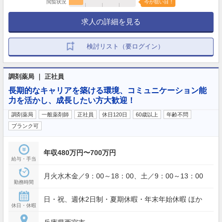
閲覧状況
今が狙い目！
求人の詳細を見る
検討リスト（要ログイン）
調剤薬局 ｜ 正社員
長期的なキャリアを築ける環境、コミュニケーション能
力を活かし、成長したい方大歓迎！
調剤薬局
一般薬剤師
正社員
休日120日
60歳以上
年齢不問
ブランク可
年収480万円〜700万円
給与・手当
月火水木金／9：00～18：00、土／9：00～13：00
勤務時間
日・祝、週休2日制・夏期休暇・年末年始休暇 ほか
休日・休暇