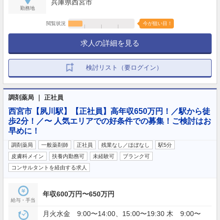
兵庫県西宮市
勤務地
閲覧状況
今が狙い目！
求人の詳細を見る
検討リスト（要ログイン）
調剤薬局 ｜ 正社員
西宮市【夙川駅】【正社員】高年収650万円！／駅から徒
歩2分！／〜 人気エリアでの好条件での募集！ご検討はお
早めに！
調剤薬局
一般薬剤師
正社員
残業なし／ほぼなし
駅5分
皮膚科メイン
扶養内勤務可
未経験可
ブランク可
コンサルタントを経由する求人
年収600万円〜650万円
給与・手当
月火水金 9:00〜14:00、15:00〜19:30 木 9:00〜