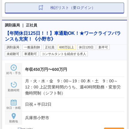
検討リスト（要ログイン）
調剤薬局 ｜ 正社員
【年間休日125日！！】車通勤OK！★ワークライフバラ
ンスも充実！《小野市》
調剤薬局
一般薬剤師
正社員
600万以上
休日120日
新卒可
未経験可
車通勤可
コンサルタントを経由する求人
年収450万円〜600万円
給与・手当
月・火・水・金 9：00～19：00 木・土 9：00～
12：00 上記営業時間のうち、週40時間勤務・変形労
勤務時間
働時間制（シフト制）
日祝＋半日2日
休日・休暇
兵庫県小野市
勤務地