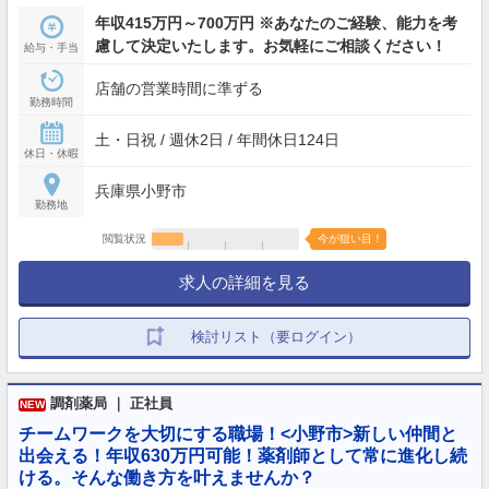
年収415万円～700万円 ※あなたのご経験、能力を考
慮して決定いたします。お気軽にご相談ください！
給与・手当
店舗の営業時間に準ずる
勤務時間
土・日祝 / 週休2日 / 年間休日124日
休日・休暇
兵庫県小野市
勤務地
閲覧状況
今が狙い目！
求人の詳細を見る
検討リスト（要ログイン）
調剤薬局 ｜ 正社員
NEW
チームワークを大切にする職場！<小野市>新しい仲間と
出会える！年収630万円可能！薬剤師として常に進化し続
ける。そんな働き方を叶えませんか？