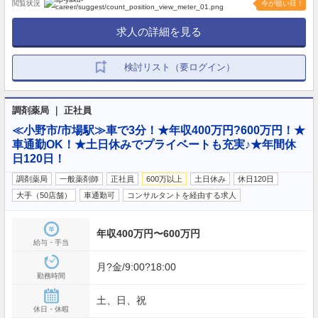
閲覧状況
今が狙い目！
求人の詳細を見る
検討リスト（要ログイン）
調剤薬局 ｜ 正社員
≪小野市/市場駅≫車で3分！★年収400万円?600万円！★
車通勤OK！★土日休みでプライベートも充実♪★年間休
日120日！
調剤薬局
一般薬剤師
正社員
600万以上
土日休み
休日120日
大手（50店舗）
車通勤可
コンサルタントを経由する求人
年収400万円〜600万円
給与・手当
月?金/9:00?18:00
勤務時間
土、日、祝
休日・休暇