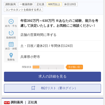
調剤薬局
一般薬剤師
正社員
600万以上
休日120日
コンサルタントを経由する求人
年収392万円～630万円 ※あなたのご経験、能力を考
慮して決定いたします。お気軽にご相談ください！
給与・手当
店舗の営業時間に準ずる
勤務時間
土・日祝 / 週休2日 / 年間休日124日
休日・休暇
兵庫県小野市
勤務地
閲覧状況
今が狙い目！
求人の詳細を見る
検討リスト（要ログイン）
調剤薬局 ｜ 正社員
NEW