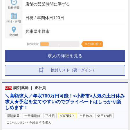
店舗の営業時間に準ずる
勤務時間
日祝 / 年間休日120日
休日・休暇
兵庫県小野市
勤務地
閲覧状況
今が狙い目！
求人の詳細を見る
検討リスト（要ログイン）
調剤薬局 ｜ 正社員
NEW
＼高額求人／年収700万円可能！<小野市>人気の土日休み
求人★予定を立てやすいのでプライベートはしっかり楽
しめます！
調剤薬局
一般薬剤師
正社員
600万以上
土日休み
休日120日
コンサルタントを経由する求人