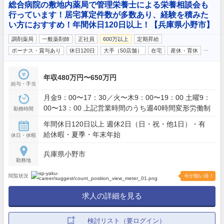
総合病院の敷地内薬局で管理栄養士による栄養相談会も
行っています！居宅算定件数が多数あり、経験を積みた
い方におすすめ！年間休日120日以上！【兵庫県小野市】
調剤薬局
一般薬剤師
正社員
600万以上
定期昇給
…
ボーナス・賞与あり
休日120日
大手（50店舗）
在宅
産休・育休
年収480万円〜650万円
給与・手当
月金9：00〜17：30／火〜木9：00〜19：00 土曜9：
00〜13：00 上記営業時間のうち週40時間変形労働制
勤務時間
年間休日120日以上 週休2日（日・祝・他1日）・有
給休暇・夏季・年末年始
休日・休暇
兵庫県小野市
勤務地
閲覧状況
今が狙い目！
求人の詳細を見る
検討リスト（要ログイン）