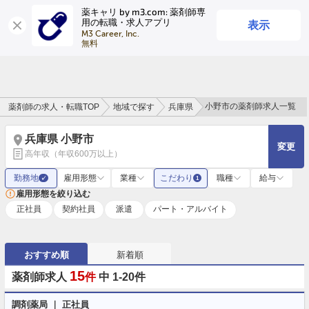
薬キャリ by m3.com: 薬剤師専
表示
用の転職・求人アプリ
ログイン
会員登録
M3 Career, Inc.

無料
小野市の薬剤師求人一覧
薬剤師の求人・転職TOP
地域で探す
兵庫県
兵庫県 小野市
変更
高年収（年収600万以上）
勤務地
雇用形態
業種
こだわり
職種
給与
✓
1
雇用形態を絞り込む
正社員
契約社員
派遣
パート・アルバイト
おすすめ順
新着順
15
薬剤師求人
件
中 1-20件
調剤薬局 ｜ 正社員