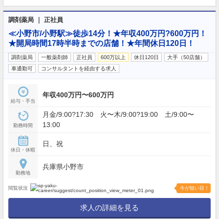
調剤薬局 ｜ 正社員
≪小野市/小野駅≫徒歩14分！★年収400万円?600万円！
★開局時間17時半時までの店舗！★年間休日120日！
調剤薬局
一般薬剤師
正社員
600万以上
休日120日
大手（50店舗）
車通勤可
コンサルタントを経由する求人
年収400万円〜600万円
給与・手当
月金/9:00?17:30 火〜木/9:00?19:00 土/9:00〜
13:00
勤務時間
日、祝
休日・休暇
兵庫県小野市
勤務地
閲覧状況
今が狙い目！
求人の詳細を見る