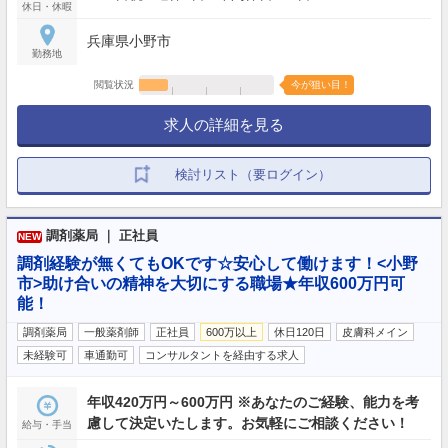
休日・休暇
兵庫県小野市
勤務地
閲覧状況
今が狙い目！
求人の詳細を見る
検討リスト（要ログイン）
調剤薬局 ｜ 正社員
NEW
調剤経験が無くてもOKです☆安心して働けます！<小野
市>助け合いの精神を大切にする職場★年収600万円可
能！
調剤薬局
一般薬剤師
正社員
600万以上
休日120日
皮膚科メイン
未経験可
車通勤可
コンサルタントを経由する求人
年収420万円～600万円 ※あなたのご経験、能力を考
慮して決定いたします。お気軽にご相談ください！
給与・手当