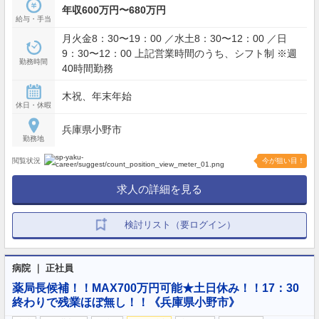
年収600万円〜680万円
給与・手当
月火金8：30〜19：00 ／水土8：30〜12：00 ／日
9：30〜12：00 上記営業時間のうち、シフト制 ※週
勤務時間
40時間勤務
木祝、年末年始
休日・休暇
兵庫県小野市
勤務地
閲覧状況
今が狙い目！
求人の詳細を見る
検討リスト（要ログイン）
病院 ｜ 正社員
薬局長候補！！MAX700万円可能★土日休み！！17：30
終わりで残業ほぼ無し！！《兵庫県小野市》