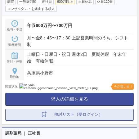
病院
一般薬剤師
正社員
600万以上
土日休み
休日120日
コンサルタントを経由する求人
年収600万円〜700万円
給与・手当
月〜金8：45〜17：30 上記営業時間のうち、シフト
制
勤務時間
土曜日・日曜日・祝日 週休2日 夏期休暇 年末年
始 有給休暇
休日・休暇
兵庫県小野市
勤務地
閲覧状況
今が狙い目！
求人の詳細を見る
検討リスト（要ログイン）
調剤薬局 ｜ 正社員