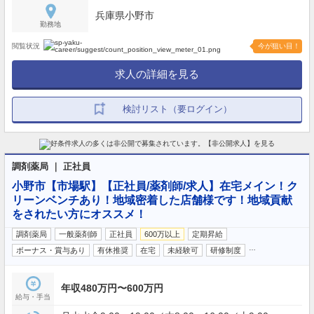
兵庫県小野市
勤務地
閲覧状況
今が狙い目！
求人の詳細を見る
検討リスト（要ログイン）
調剤薬局 ｜ 正社員
小野市【市場駅】【正社員/薬剤師/求人】在宅メイン！ク
リーンベンチあり！地域密着した店舗様です！地域貢献
をされたい方にオススメ！
調剤薬局
一般薬剤師
正社員
600万以上
定期昇給
…
ボーナス・賞与あり
有休推奨
在宅
未経験可
研修制度
年収480万円〜600万円
給与・手当