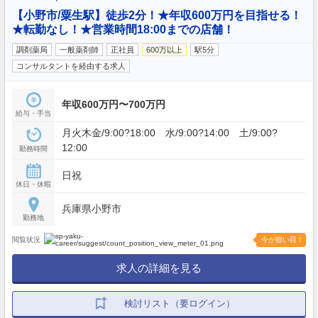
【小野市/粟生駅】徒歩2分！★年収600万円を目指せる！
★転勤なし！★営業時間18:00までの店舗！
調剤薬局
一般薬剤師
正社員
600万以上
駅5分
コンサルタントを経由する求人
年収600万円〜700万円
給与・手当
月火木金/9:00?18:00 水/9:00?14:00 土/9:00?
12:00
勤務時間
日祝
休日・休暇
兵庫県小野市
勤務地
閲覧状況
今が狙い目！
求人の詳細を見る
検討リスト（要ログイン）