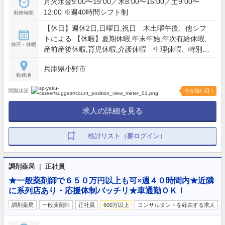
月火水金9:00〜19:00／木8:00〜16:00／土9:00〜
12:00 ※週40時間シフト制
勤務時間
【休日】週休2日,日曜日,祝日 木土曜午後、他シフ
トによる 【休暇】夏期休暇,年末年始,年次有給休暇,
休日・休暇
産前産後休暇,育児休暇,介護休暇 生理休暇、特別休
暇
兵庫県小野市
勤務地
閲覧状況
今が狙い目！
求人の詳細を見る
検討リスト（要ログイン）
調剤薬局 ｜ 正社員
★一般薬剤師で６５０万円以上も可×週４０時間内★近隣
に系列店あり・応援体制バッチリ★車通勤ＯＫ！
調剤薬局
一般薬剤師
正社員
600万以上
コンサルタントを経由する求人