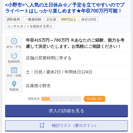
<小野市>＼人気の土日休み☆／予定を立てやすいのでプ
ライベートはしっかり楽しめます★年収700万円可能！
調剤薬局
一般薬剤師
正社員
600万以上
休日120日
コンサルタントを経由する求人
年収415万円～700万円 ※あなたのご経験、能力を考
慮して決定いたします。お気軽にご相談ください！
給与・手当
店舗の営業時間に準ずる
勤務時間
土・日祝 / 週休2日 / 年間休日124日
休日・休暇
兵庫県小野市
勤務地
閲覧状況
今が狙い目！
求人の詳細を見る
検討リスト（要ログイン）