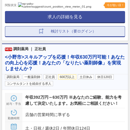
閲覧状況
今が狙い目！
求人の詳細を見る
検討リスト（要ログイン）
調剤薬局 ｜ 正社員
NEW
<小野市>スキルアップを応援！年収630万円可能！あなた
の向上心を応援！あなたの「なりたい薬剤師像」を実現
しませんか？
調剤薬局
一般薬剤師
正社員
600万以上
土日休み
休日120日
コンサルタントを経由する求人
年収392万円～630万円 ※あなたのご経験、能力を考
慮して決定いたします。お気軽にご相談ください！
給与・手当
店舗の営業時間に準ずる
勤務時間
土・日祝 / 週休2日 / 年間休日124日