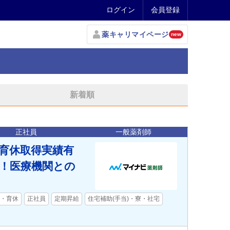
ログイン
会員登録
薬キャリマイページ
new
新着順
正社員
一般薬剤師
・育休取得実績有
り！医療機関との
・育休
正社員
定期昇給
住宅補助(手当)・寮・社宅