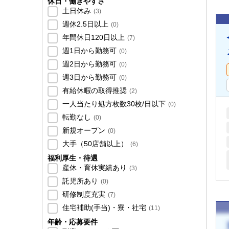
休日・働きやすさ
土日休み
(
3
)
週休2.5日以上
(
0
)
年間休日120日以上
(
7
)
週1日から勤務可
(
0
)
週2日から勤務可
(
0
)
週3日から勤務可
(
0
)
有給休暇の取得推奨
(
2
)
一人当たり処方枚数30枚/日以下
(
0
)
転勤なし
(
0
)
新規オープン
(
0
)
大手（50店舗以上）
(
6
)
福利厚生・待遇
産休・育休実績あり
(
3
)
託児所あり
(
0
)
研修制度充実
(
7
)
住宅補助(手当)・寮・社宅
(
11
)
年齢・応募要件