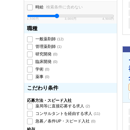
時給
検索条件に含めない
1,500円
3,000円
4,500円
職種
一般薬剤師
(
12
)
管理薬剤師
(
1
)
研究開発
(
0
)
臨床開発
(
0
)
学術
(
0
)
薬事
(
0
)
こだわり条件
応募方法・スピード入社
薬局等に直接応募する求人
(
2
)
コンサルタントを経由する求人
(
11
)
急募／条件UP・スピード入社
(
0
)
給与