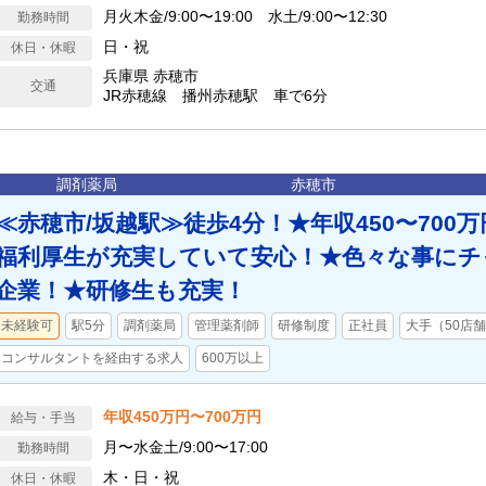
月火木金/9:00〜19:00 水土/9:00〜12:30
勤務時間
日・祝
休日・休暇
兵庫県 赤穂市
交通
JR赤穂線 播州赤穂駅 車で6分
調剤薬局
赤穂市
≪赤穂市/坂越駅≫徒歩4分！★年収450〜700
福利厚生が充実していて安心！★色々な事にチ
企業！★研修生も充実！
未経験可
駅5分
調剤薬局
管理薬剤師
研修制度
正社員
大手（50店
コンサルタントを経由する求人
600万以上
年収450万円〜700万円
給与・手当
月〜水金土/9:00〜17:00
勤務時間
木・日・祝
休日・休暇