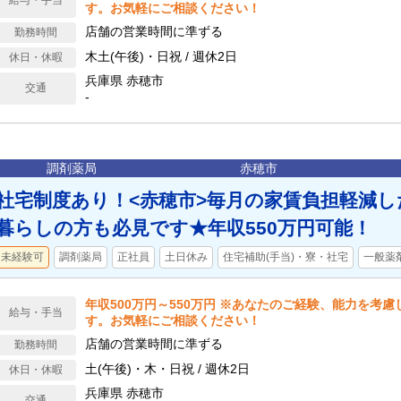
給与・手当
す。お気軽にご相談ください！
店舗の営業時間に準ずる
勤務時間
木土(午後)・日祝 / 週休2日
休日・休暇
兵庫県 赤穂市
交通
-
調剤薬局
赤穂市
社宅制度あり！<赤穂市>毎月の家賃負担軽減
暮らしの方も必見です★年収550万円可能！
未経験可
調剤薬局
正社員
土日休み
住宅補助(手当)・寮・社宅
一般薬
年収500万円～550万円 ※あなたのご経験、能力を考
給与・手当
す。お気軽にご相談ください！
店舗の営業時間に準ずる
勤務時間
土(午後)・木・日祝 / 週休2日
休日・休暇
兵庫県 赤穂市
交通