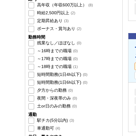
高年収（年収600万以上）
(
8
)
時給2,500円以上
(
2
)
定期昇給あり
(
3
)
ボーナス・賞与あり
(
2
)
勤務時間
残業なし／ほぼなし
(
0
)
～16時までの職場
(
0
)
～17時までの職場
(
0
)
～18時までの職場
(
1
)
短時間勤務(1日4h以下)
(
0
)
短時間勤務(1日6h以下)
(
0
)
夕方からの勤務
(
0
)
夜間・深夜帯のみ
(
0
)
土or日のみの勤務
(
0
)
通勤
駅チカ(5分以内)
(
3
)
車通勤可
(
4
)