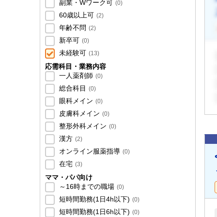
副業・Wワーク可
(
0
)
60歳以上可
(
2
)
年齢不問
(
2
)
新卒可
(
0
)
未経験可
(
13
)
応需科目・業務内容
一人薬剤師
(
0
)
総合科目
(
0
)
眼科メイン
(
0
)
皮膚科メイン
(
0
)
整形外科メイン
(
0
)
漢方
(
2
)
オンライン服薬指導
(
0
)
在宅
(
3
)
ママ・パパ向け
～16時までの職場
(
0
)
短時間勤務(1日4h以下)
(
0
)
短時間勤務(1日6h以下)
(
0
)