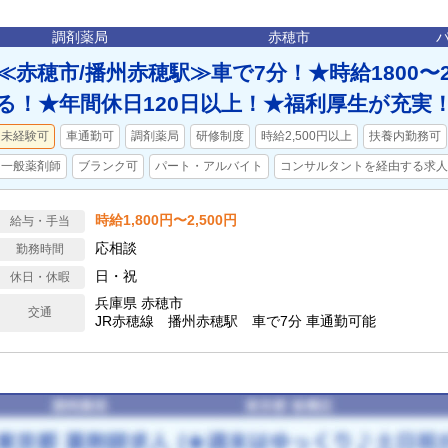
調剤薬局
赤穂市
≪赤穂市/播州赤穂駅≫車で7分！★時給1800〜
る！★年間休日120日以上！★福利厚生が充実
未経験可
車通勤可
調剤薬局
研修制度
時給2,500円以上
扶養内勤務可
一般薬剤師
ブランク可
パート・アルバイト
コンサルタントを経由する求人
時給1,800円〜2,500円
給与・手当
応相談
勤務時間
日・祝
休日・休暇
兵庫県 赤穂市
交通
JR赤穂線 播州赤穂駅 車で7分 車通勤可能