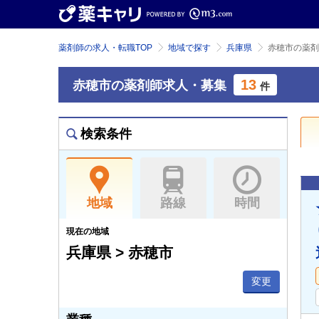
薬剤師の求人・転職TOP
地域で探す
兵庫県
赤穂市の薬剤
13
赤穂市の薬剤師求人・募集
件
検索条件
地域
路線
時間
現在の地域
兵庫県 > 赤穂市
変更