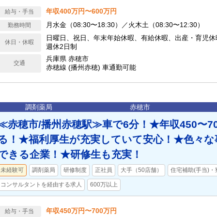
年収400万円〜600万円
給与・手当
月水金（08:30〜18:30）／火木土（08:30〜12:30）
勤務時間
日曜日、祝日、年末年始休暇、有給休暇、出産・育児休
休日・休暇
週休2日制
兵庫県 赤穂市
交通
赤穂線 (播州赤穂) 車通勤可能
調剤薬局
赤穂市
≪赤穂市/播州赤穂駅≫車で6分！★年収450〜7
る！★福利厚生が充実していて安心！★色々な
できる企業！★研修生も充実！
未経験可
調剤薬局
研修制度
正社員
大手（50店舗）
住宅補助(手当)
コンサルタントを経由する求人
600万以上
年収450万円〜700万円
給与・手当