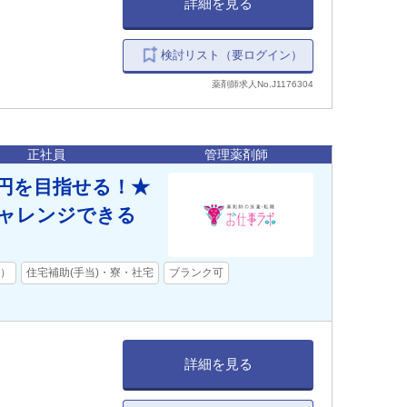
詳細を見る
検討リスト（要ログイン）
薬剤師求人No.J1176304
正社員
管理薬剤師
万円を目指せる！★
ャレンジできる
舗）
住宅補助(手当)・寮・社宅
ブランク可
詳細を見る