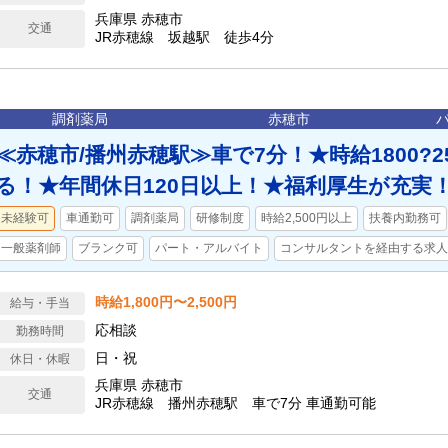
兵庫県 赤穂市
交通
JR赤穂線 坂越駅 徒歩4分
調剤薬局
赤穂市
≪赤穂市/播州赤穂駅≫車で7分！★時給1800?2
る！★年間休日120日以上！★福利厚生が充実
未経験可
車通勤可
調剤薬局
研修制度
時給2,500円以上
扶養内勤務可
一般薬剤師
ブランク可
パート・アルバイト
コンサルタントを経由する求人
時給1,800円〜2,500円
給与・手当
応相談
勤務時間
日・祝
休日・休暇
兵庫県 赤穂市
交通
JR赤穂線 播州赤穂駅 車で7分 車通勤可能