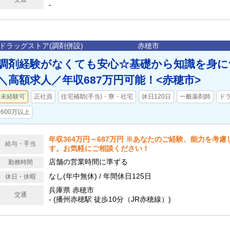
-
ドラッグストア(調剤併設)
赤穂市
調剤経験がなくても安心☆基礎から知識を身に
＼高額求人／年収687万円可能！<赤穂市>
未経験可
正社員
住宅補助(手当)・寮・社宅
休日120日
一般薬剤師
ド
600万以上
年収364万円～687万円 ※あなたのご経験、能力を考
給与・手当
す。お気軽にご相談ください！
店舗の営業時間に準ずる
勤務時間
なし(年中無休) / 年間休日125日
休日・休暇
兵庫県 赤穂市
交通
- (播州赤穂駅 徒歩10分（JR赤穂線）)