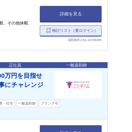
詳細を見る
暇、その他休暇、
検討リスト（要ログイン）
薬剤師求人No.10158406
正社員
一般薬剤師
00万円を目指せ
事にチャレンジ
・寮・社宅
一般薬剤師
ブランク可