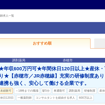
師求人一覧
おすすめ順
調剤薬局
赤穂市
★年収600万円可★年間休日120日以上★産休
り★【赤穂市／JR赤穂線】充実の研修制度あ
連携も強く、安心して働ける企業です。
未経験可
～18時までの職場
駅5分
車通勤可
調剤薬局
研修制度
産休
休日120日
一般薬剤師
コンサルタントを経由する求人
600万以上