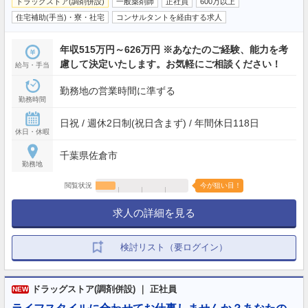
ドラッグストア(調剤併設)
一般薬剤師
正社員
600万以上
住宅補助(手当)・寮・社宅
コンサルタントを経由する求人
年収515万円～626万円 ※あなたのご経験、能力を考
慮して決定いたします。お気軽にご相談ください！
給与・手当
勤務地の営業時間に準ずる
勤務時間
日祝 / 週休2日制(祝日含まず) / 年間休日118日
休日・休暇
千葉県佐倉市
勤務地
閲覧状況
今が狙い目！
求人の詳細を見る
検討リスト（要ログイン）
ドラッグストア(調剤併設) ｜ 正社員
NEW