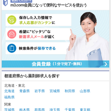
初めての方へ
m3.com会員になって便利なサービスを使おう
都道府県から薬剤師求人を探す
北海道・東北
北海道
青森県
岩手県
宮城県
秋田県
山形県
福島県
関東
茨城県
栃木県
群馬県
埼玉県
千葉県
東京都