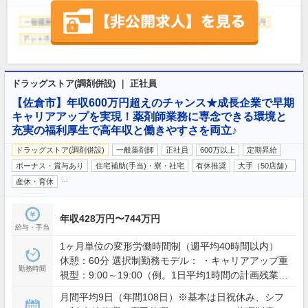
ドラッグストア(調剤併設) ｜ 正社員
【佐倉市】年収600万円超えのチャンス★成長企業で早期
キャリアアップを実現！薬剤師業務に専念できる環境と
充実の福利厚生で高年収と働きやすさを両立♪
ドラッグストア(調剤併設)
一般薬剤師
正社員
600万以上
定期昇給
ボーナス・賞与あり
住宅補助(手当)・寮・社宅
有休推奨
大手（50店舗）
…
産休・育休
年収428万円〜744万円
給与・手当
1ヶ月単位の変形労働時間制（週平均40時間以内）
休憩：60分 選択制勤務モデル： ・キャリアアップ重
勤務時間
視型：9:00～19:00（例。1日平均1時間の計画残業を
含む） ・ワークライフバランス型：9:00～19:00の間
月間平均9日（年間108日）※基本は日祝休み、シフ
で実働8時間（残業想定少） ※夜間・土日含むシフト