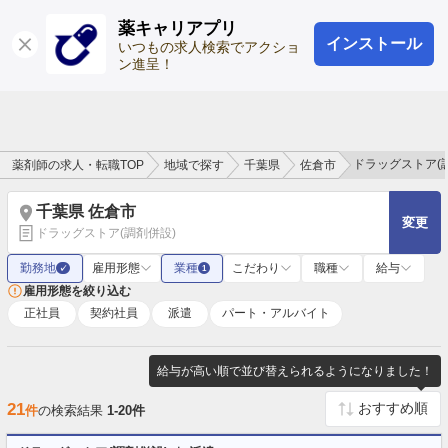
薬キャリアプリ
インストール
ログイン
会員登録
いつもの求人検索でアクショ
ン進呈！
ドラッグストア(
薬剤師の求人・転職TOP
地域で探す
千葉県
佐倉市
千葉県 佐倉市
変更
ドラッグストア(調剤併設)
勤務地
雇用形態
業種
こだわり
職種
給与
✓
1
雇用形態を絞り込む
正社員
契約社員
派遣
パート・アルバイト
給与が高い順で並び替えられるようになりました！
21
件
の検索結果
1-20件