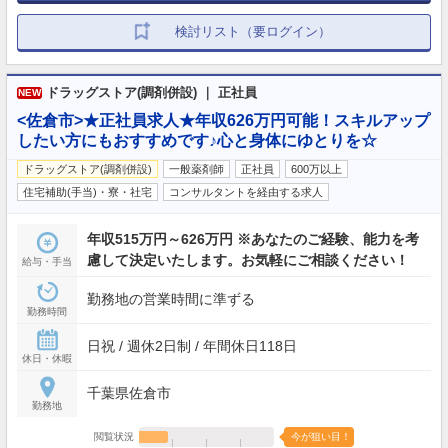
検討リスト（要ログイン）
ドラッグストア(調剤併設) ｜ 正社員
NEW
<佐倉市>★正社員求人★年収626万円可能！スキルアップ
したい方にもおすすめです♪心と身体にゆとりを☆
ドラッグストア(調剤併設)
一般薬剤師
正社員
600万以上
住宅補助(手当)・寮・社宅
コンサルタントを経由する求人
年収515万円～626万円 ※あなたのご経験、能力を考
慮して決定いたします。お気軽にご相談ください！
給与・手当
勤務地の営業時間に準ずる
勤務時間
日祝 / 週休2日制 / 年間休日118日
休日・休暇
千葉県佐倉市
勤務地
閲覧状況
今が狙い目！