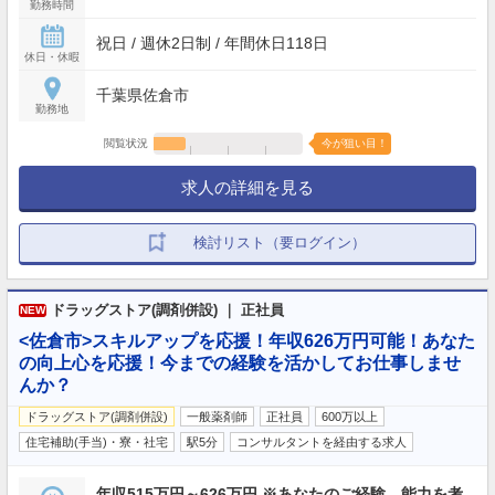
勤務時間
祝日 / 週休2日制 / 年間休日118日
休日・休暇
千葉県佐倉市
勤務地
閲覧状況
今が狙い目！
求人の詳細を見る
検討リスト（要ログイン）
ドラッグストア(調剤併設) ｜ 正社員
NEW
<佐倉市>スキルアップを応援！年収626万円可能！あなた
の向上心を応援！今までの経験を活かしてお仕事しませ
んか？
ドラッグストア(調剤併設)
一般薬剤師
正社員
600万以上
住宅補助(手当)・寮・社宅
駅5分
コンサルタントを経由する求人
年収515万円～626万円 ※あなたのご経験、能力を考