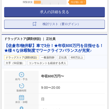
閲覧状況
今が狙い目！
求人の詳細を見る
検討リスト（要ログイン）
ドラッグストア(調剤併設) ｜ 正社員
【佐倉市/物井駅】車で3分！★年収600万円を目指せる！
★様々な休暇制度でワークライフバランスが充実♪
ドラッグストア(調剤併設)
一般薬剤師
正社員
600万以上
大手（50店舗）
コンサルタントを経由する求人
年収600万円〜
給与・手当
9:00〜20:00
勤務時間
日
休日・休暇