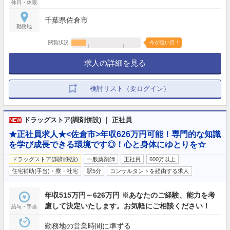
休日・休暇
千葉県佐倉市
勤務地
閲覧状況
今が狙い目！
求人の詳細を見る
検討リスト（要ログイン）
ドラッグストア(調剤併設) ｜ 正社員
NEW
★正社員求人★<佐倉市>年収626万円可能！専門的な知識
を学び成長できる環境です◎！心と身体にゆとりを☆
ドラッグストア(調剤併設)
一般薬剤師
正社員
600万以上
住宅補助(手当)・寮・社宅
駅5分
コンサルタントを経由する求人
年収515万円～626万円 ※あなたのご経験、能力を考
慮して決定いたします。お気軽にご相談ください！
給与・手当
勤務地の営業時間に準ずる