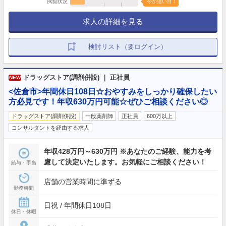
閲覧状況
今が狙い目！
求人の詳細を見る
検討リスト（要ログイン）
ドラッグストア(調剤併設) ｜ 正社員
NEW
<佐倉市>年間休日108日☆おやすみをしっかり確保したい
方必見です！年収630万円可能☆ぜひご相談ください◎
ドラッグストア(調剤併設)
一般薬剤師
正社員
600万以上
コンサルタントを経由する求人
年収428万円～630万円 ※あなたのご経験、能力を考
慮して決定いたします。お気軽にご相談ください！
給与・手当
店舗の営業時間に準ずる
勤務時間
日祝 / 年間休日108日
休日・休暇