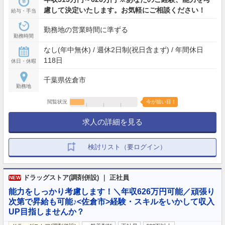
慮して決定いたします。お気軽にご相談ください！
給与・手当
勤務地の営業時間に準ずる
勤務時間
なし(年中無休) / 週休2日制(祝日含まず) / 年間休日
118日
休日・休暇
千葉県佐倉市
勤務地
閲覧状況
今が狙い目！
求人の詳細を見る
検討リスト（要ログイン）
ドラッグストア(調剤併設) ｜ 正社員
NEW
能力をしっかり考慮します！＼年収626万円可能／頑張り
次第で昇給も可能♪<佐倉市>経験・スキルをいかして収入
UP目指しませんか？