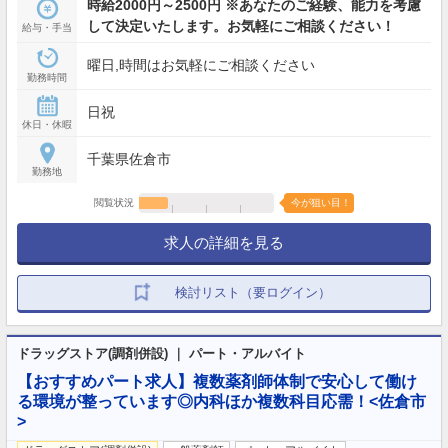
時給2000円～2500円 ※あなたのご経験、能力を考慮
して決定いたします。お気軽にご相談ください！
給与・手当
曜日,時間はお気軽にご相談ください
勤務時間
日祝
休日・休暇
千葉県佐倉市
勤務地
閲覧状況
今が狙い目！
求人の詳細を見る
検討リスト（要ログイン）
ドラッグストア(調剤併設) ｜ パート・アルバイト
【おすすめパート求人】複数薬剤師体制で安心して働け
る環境が整っています◎内科ほか複数科目応需！<佐倉市
>