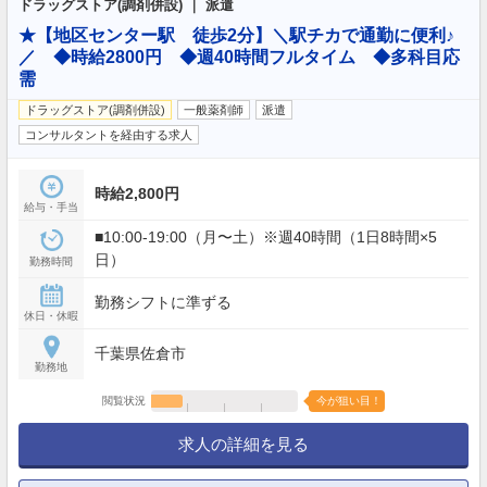
ドラッグストア(調剤併設) ｜ 派遣
★【地区センター駅 徒歩2分】＼駅チカで通勤に便利♪
／ ◆時給2800円 ◆週40時間フルタイム ◆多科目応
需
ドラッグストア(調剤併設)
一般薬剤師
派遣
コンサルタントを経由する求人
時給2,800円
給与・手当
■10:00-19:00（月〜土）※週40時間（1日8時間×5
日）
勤務時間
勤務シフトに準ずる
休日・休暇
千葉県佐倉市
勤務地
閲覧状況
今が狙い目！
求人の詳細を見る