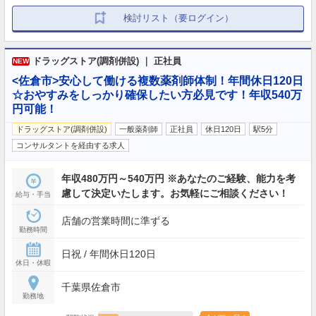
検討リスト（要ログイン）
ドラッグストア(調剤併設) ｜ 正社員
NEW
<佐倉市>安心して働ける複数薬剤師体制！年間休日120日
☆おやすみをしっかり確保したい方必見です！年収540万
円可能！
ドラッグストア(調剤併設)
一般薬剤師
正社員
休日120日
駅5分
コンサルタントを経由する求人
年収480万円～540万円 ※あなたのご経験、能力を考
慮して決定いたします。お気軽にご相談ください！
給与・手当
店舗の営業時間に準ずる
勤務時間
日祝 / 年間休日120日
休日・休暇
千葉県佐倉市
勤務地