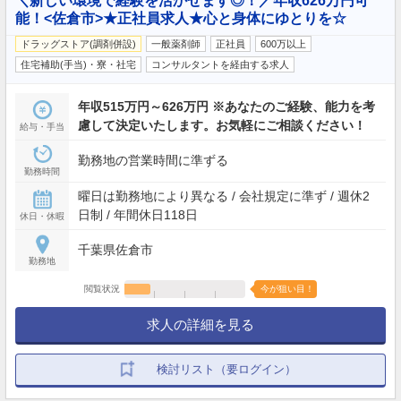
＼新しい環境で経験を活かせます◎！／年収626万円可
能！<佐倉市>★正社員求人★心と身体にゆとりを☆
ドラッグストア(調剤併設)
一般薬剤師
正社員
600万以上
住宅補助(手当)・寮・社宅
コンサルタントを経由する求人
年収515万円～626万円 ※あなたのご経験、能力を考
慮して決定いたします。お気軽にご相談ください！
給与・手当
勤務地の営業時間に準ずる
勤務時間
曜日は勤務地により異なる / 会社規定に準ず / 週休2
日制 / 年間休日118日
休日・休暇
千葉県佐倉市
勤務地
閲覧状況
今が狙い目！
求人の詳細を見る
検討リスト（要ログイン）