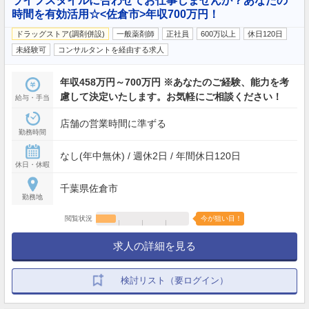
ライフスタイルに合わせてお仕事しませんか？あなたの
時間を有効活用☆<佐倉市>年収700万円！
ドラッグストア(調剤併設)
一般薬剤師
正社員
600万以上
休日120日
未経験可
コンサルタントを経由する求人
年収458万円～700万円 ※あなたのご経験、能力を考
慮して決定いたします。お気軽にご相談ください！
給与・手当
店舗の営業時間に準ずる
勤務時間
なし(年中無休) / 週休2日 / 年間休日120日
休日・休暇
千葉県佐倉市
勤務地
閲覧状況
今が狙い目！
求人の詳細を見る
検討リスト（要ログイン）