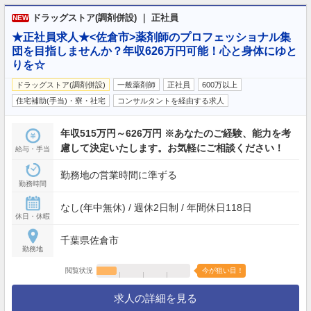
ドラッグストア(調剤併設) ｜ 正社員
NEW
★正社員求人★<佐倉市>薬剤師のプロフェッショナル集
団を目指しませんか？年収626万円可能！心と身体にゆと
りを☆
ドラッグストア(調剤併設)
一般薬剤師
正社員
600万以上
住宅補助(手当)・寮・社宅
コンサルタントを経由する求人
年収515万円～626万円 ※あなたのご経験、能力を考
慮して決定いたします。お気軽にご相談ください！
給与・手当
勤務地の営業時間に準ずる
勤務時間
なし(年中無休) / 週休2日制 / 年間休日118日
休日・休暇
千葉県佐倉市
勤務地
閲覧状況
今が狙い目！
求人の詳細を見る