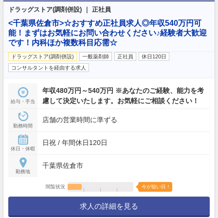
ドラッグストア(調剤併設) ｜ 正社員
<千葉県佐倉市>☆おすすめ正社員求人◎年収540万円可
能！まずはお気軽にお問い合わせください♪経験者大歓迎
です！内科ほか複数科目応需☆
ドラッグストア(調剤併設)
一般薬剤師
正社員
休日120日
コンサルタントを経由する求人
年収480万円～540万円 ※あなたのご経験、能力を考
慮して決定いたします。お気軽にご相談ください！
給与・手当
店舗の営業時間に準ずる
勤務時間
日祝 / 年間休日120日
休日・休暇
千葉県佐倉市
勤務地
閲覧状況
今が狙い目！
求人の詳細を見る