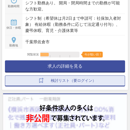
シフト勤務あり。 開局・閉局時間までの勤務が可能
勤務時間
な方歓迎。
シフト制（希望休は月2日まで申請可：社保加入者対
象） 有給休暇（勤務条件に応じて法定通り付与）、
休日・休暇
慶弔休暇、育児・介護休業等
千葉県佐倉市
勤務地
閲覧状況
今が狙い目！
求人の詳細を見る
検討リスト（要ログイン）