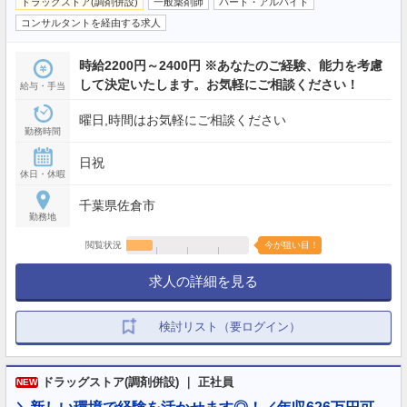
ドラッグストア(調剤併設)
一般薬剤師
パート・アルバイト
コンサルタントを経由する求人
時給2200円～2400円 ※あなたのご経験、能力を考慮
して決定いたします。お気軽にご相談ください！
給与・手当
曜日,時間はお気軽にご相談ください
勤務時間
日祝
休日・休暇
千葉県佐倉市
勤務地
閲覧状況
今が狙い目！
求人の詳細を見る
検討リスト（要ログイン）
ドラッグストア(調剤併設) ｜ 正社員
NEW