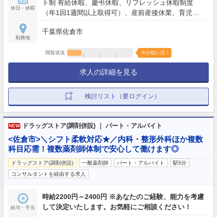
ト制 有給休暇、慶弔休暇、リフレッシュ休暇制度
勤務あり（配属店舗の営業時間による）
休日・休暇
（年1回1週間以上取得可）、産前産後休業、育児休
業、介護休業、看護休暇、引越休暇、裁判員休暇 等
千葉県佐倉市
勤務地
閲覧状況
今が狙い目！
求人の詳細を見る
検討リスト（要ログイン）
ドラッグストア(調剤併設) ｜ パート・アルバイト
NEW
<佐倉市>＼シフト柔軟対応★／内科・整形外科ほか複数
科目応需！複数薬剤師体制で安心して働けます◎
ドラッグストア(調剤併設)
一般薬剤師
パート・アルバイト
駅5分
コンサルタントを経由する求人
時給2200円～2400円 ※あなたのご経験、能力を考慮
して決定いたします。お気軽にご相談ください！
給与・手当