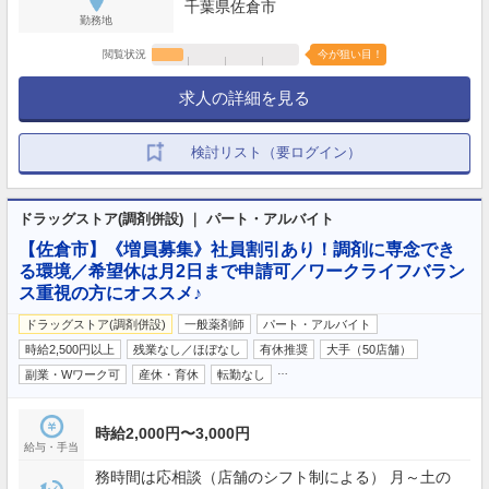
千葉県佐倉市
勤務地
閲覧状況
今が狙い目！
求人の詳細を見る
検討リスト（要ログイン）
ドラッグストア(調剤併設) ｜ パート・アルバイト
【佐倉市】《増員募集》社員割引あり！調剤に専念でき
る環境／希望休は月2日まで申請可／ワークライフバラン
ス重視の方にオススメ♪
ドラッグストア(調剤併設)
一般薬剤師
パート・アルバイト
時給2,500円以上
残業なし／ほぼなし
有休推奨
大手（50店舗）
…
副業・Wワーク可
産休・育休
転勤なし
時給2,000円〜3,000円
給与・手当
務時間は応相談（店舗のシフト制による） 月～土の