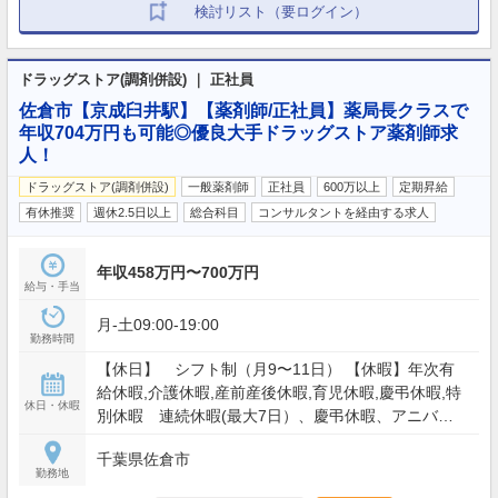
検討リスト（要ログイン）
ドラッグストア(調剤併設) ｜ 正社員
佐倉市【京成臼井駅】【薬剤師/正社員】薬局長クラスで
年収704万円も可能◎優良大手ドラッグストア薬剤師求
人！
ドラッグストア(調剤併設)
一般薬剤師
正社員
600万以上
定期昇給
有休推奨
週休2.5日以上
総合科目
コンサルタントを経由する求人
年収458万円〜700万円
給与・手当
月-土09:00-19:00
勤務時間
【休日】 シフト制（月9〜11日） 【休暇】年次有
給休暇,介護休暇,産前産後休暇,育児休暇,慶弔休暇,特
休日・休暇
別休暇 連続休暇(最大7日）、慶弔休暇、アニバー
サリー(1日）、 産産前産後休暇、育児(最大2年）、
千葉県佐倉市
介護休業 他 ※年間休日：入社2年目以降休日・休暇
勤務地
122日以上 【年間休日】117日