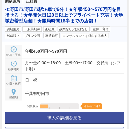
調剤薬局 ｜ 正社員
≪野田市/野田市駅≫車で6分！★年収450〜570万円を目
指せる！★年間休日120日以上でプライベート充実！★地
域密着型店舗！★開局時間18半までの店舗！
調剤薬局
一般薬剤師
正社員
残業なし／ほぼなし
産休・育休
60歳以上
ブランク可
車通勤可
コンサルタントを経由する求人
年収450万円〜570万円
給与・手当
月〜金/9:00〜18:00 土/9:00〜17:00 交代制（シフ
ト制）
勤務時間
日・祝
休日・休暇
千葉県野田市
勤務地
閲覧状況
今が狙い目！
求人の詳細を見る