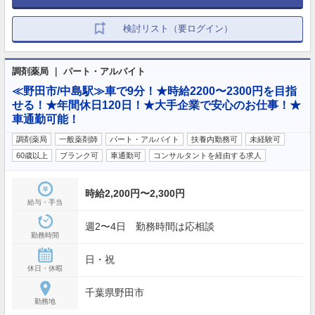
検討リスト（要ログイン）
調剤薬局 ｜ パート・アルバイト
≪野田市/中島駅≫車で9分！★時給2200〜2300円を目指
せる！★年間休日120日！★大手企業で安心のお仕事！★
車通勤可能！
調剤薬局
一般薬剤師
パート・アルバイト
扶養内勤務可
未経験可
60歳以上
ブランク可
車通勤可
コンサルタントを経由する求人
時給2,200円〜2,300円
給与・手当
週2〜4日 勤務時間は応相談
勤務時間
日・祝
休日・休暇
千葉県野田市
勤務地