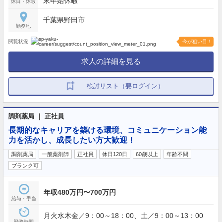
末年始休暇
休日・休暇
千葉県野田市
勤務地
閲覧状況
今が狙い目！
求人の詳細を見る
検討リスト（要ログイン）
調剤薬局 ｜ 正社員
長期的なキャリアを築ける環境、コミュニケーション能
力を活かし、成長したい方大歓迎！
調剤薬局
一般薬剤師
正社員
休日120日
60歳以上
年齢不問
ブランク可
年収480万円〜700万円
給与・手当
月火水木金／9：00～18：00、土／9：00～13：00
勤務時間