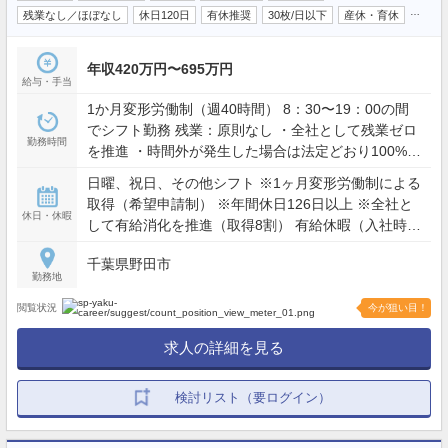
…
残業なし／ほぼなし
休日120日
有休推奨
30枚/日以下
産休・育休
年収420万円〜695万円
給与・手当
1か月変形労働制（週40時間） 8：30〜19：00の間
でシフト勤務 残業：原則なし ・全社として残業ゼロ
勤務時間
を推進 ・時間外が発生した場合は法定どおり100%支
給 ・見込み残業やサービス残業は一切なし
日曜、祝日、その他シフト ※1ヶ月変形労働制による
取得（希望申請制） ※年間休日126日以上 ※全社と
休日・休暇
して有給消化を推進（取得8割） 有給休暇（入社時：
3日、6か月後：10日）初年度合計13日 ※自由に取得
千葉県野田市
可能（取得理由不問） その他：夏季休暇、冬季休
勤務地
暇、年末年始休暇、産前産後休暇、育児休暇、介護
休暇、慶弔休暇、生理休暇など
閲覧状況
今が狙い目！
求人の詳細を見る
検討リスト（要ログイン）