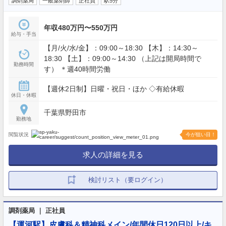
調剤薬局
一般薬剤師
正社員
駅5分
年収480万円〜550万円
給与・手当
【月/火/水/金】：09:00～18:30 【木】：14:30～
18:30 【土】：09:00～14:30 （上記は開局時間で
勤務時間
す） ＊週40時間労働
【週休2日制】日曜・祝日・ほか ◇有給休暇
休日・休暇
千葉県野田市
勤務地
閲覧状況
今が狙い目！
求人の詳細を見る
検討リスト（要ログイン）
調剤薬局 ｜ 正社員
【運河駅】皮膚科＆精神科メイン/年間休日120日以上/キ