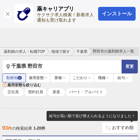
薬キャリアプリ
インストール
ログイン
会員登録
サクサク求人検索！新着求人
通知も受け取れます
野田市の薬剤師求人一覧
薬剤師の求人・転職TOP
地域で探す
千葉県
千葉県 野田市
変更
勤務地
雇用形態
業種
こだわり
職種
給与
✓
雇用形態を絞り込む
正社員
契約社員
派遣
パート・アルバイト
給与が高い順で並び替えられるようになりました！
93
件
の検索結果
1-20件