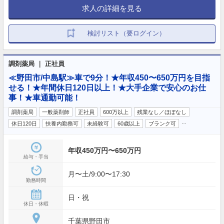
求人の詳細を見る
検討リスト（要ログイン）
調剤薬局 ｜ 正社員
≪野田市/中島駅≫車で9分！★年収450〜650万円を目指
せる！★年間休日120日以上！★大手企業で安心のお仕
事！★車通勤可能！
調剤薬局
一般薬剤師
正社員
600万以上
残業なし／ほぼなし
…
休日120日
扶養内勤務可
未経験可
60歳以上
ブランク可
年収450万円〜650万円
給与・手当
月〜土/9:00〜17:30
勤務時間
日・祝
休日・休暇
千葉県野田市