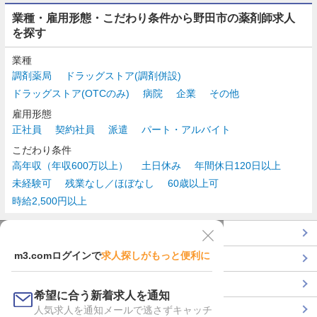
業種・雇用形態・こだわり条件から野田市の薬剤師求人
を探す
業種
調剤薬局
ドラッグストア(調剤併設)
ドラッグストア(OTCのみ)
病院
企業
その他
雇用形態
正社員
契約社員
派遣
パート・アルバイト
こだわり条件
高年収（年収600万以上）
土日休み
年間休日120日以上
未経験可
残業なし／ほぼなし
60歳以上可
時給2,500円以上
TOP
m3.comログインで
求人探しがもっと便利に
最近チェックした求人一覧
薬剤師の転職成功ガイド
希望に合う新着求人を通知
コンサルタントに転職相談
人気求人を通知メールで逃さずキャッチ