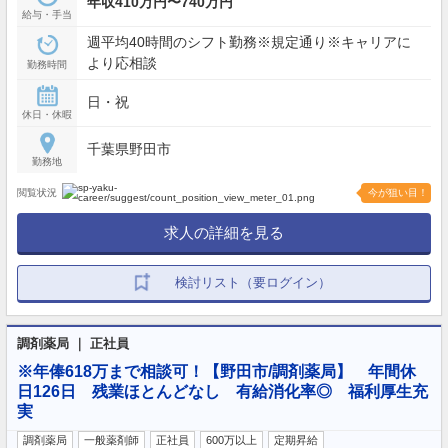
年収410万円〜740万円
給与・手当
週平均40時間のシフト勤務※規定通り※キャリアに
より応相談
勤務時間
日・祝
休日・休暇
千葉県野田市
勤務地
閲覧状況
今が狙い目！
求人の詳細を見る
検討リスト（要ログイン）
調剤薬局 ｜ 正社員
※年俸618万まで相談可！【野田市/調剤薬局】 年間休
日126日 残業ほとんどなし 有給消化率◎ 福利厚生充
実
調剤薬局
一般薬剤師
正社員
600万以上
定期昇給