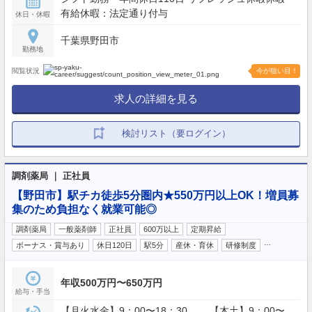
有給休暇：法定通り付与
休日・休暇
千葉県野田市
勤務地
閲覧状況
今が狙い目！
求人の詳細を見る
検討リスト（要ログイン）
調剤薬局 ｜ 正社員
【野田市】駅チカ徒歩5分圏内★550万円以上OK！増員募
集のため負担なく就業可能◎
調剤薬局
一般薬剤師
正社員
600万以上
定期昇給
…
ボーナス・賞与あり
休日120日
駅5分
産休・育休
研修制度
年収500万円〜650万円
給与・手当
【月火水金】9：00〜18：30 【木土】9：00〜