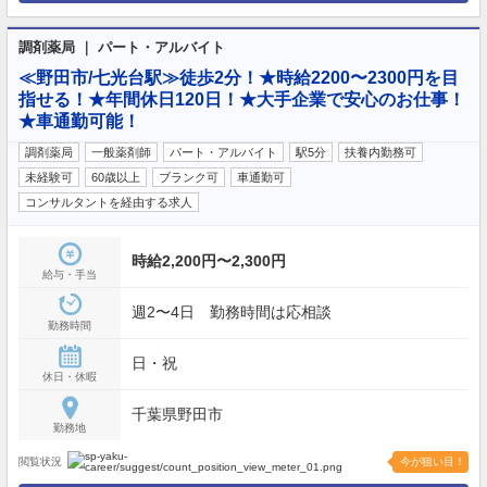
調剤薬局 ｜ パート・アルバイト
≪野田市/七光台駅≫徒歩2分！★時給2200〜2300円を目
指せる！★年間休日120日！★大手企業で安心のお仕事！
★車通勤可能！
調剤薬局
一般薬剤師
パート・アルバイト
駅5分
扶養内勤務可
未経験可
60歳以上
ブランク可
車通勤可
コンサルタントを経由する求人
時給2,200円〜2,300円
給与・手当
週2〜4日 勤務時間は応相談
勤務時間
日・祝
休日・休暇
千葉県野田市
勤務地
閲覧状況
今が狙い目！