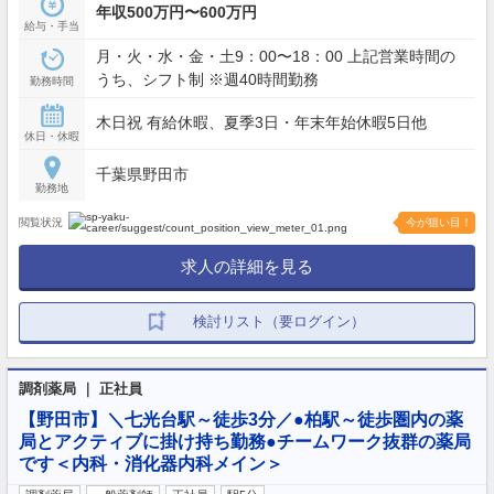
年収500万円〜600万円
給与・手当
月・火・水・金・土9：00〜18：00 上記営業時間の
うち、シフト制 ※週40時間勤務
勤務時間
木日祝 有給休暇、夏季3日・年末年始休暇5日他
休日・休暇
千葉県野田市
勤務地
閲覧状況
今が狙い目！
求人の詳細を見る
検討リスト（要ログイン）
調剤薬局 ｜ 正社員
【野田市】＼七光台駅～徒歩3分／●柏駅～徒歩圏内の薬
局とアクティブに掛け持ち勤務●チームワーク抜群の薬局
です＜内科・消化器内科メイン＞