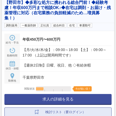
【野田市】◆多彩な処方に携われる総合門前！◆経験考
慮！年収600万円まで相談OK♪◆在宅は調剤・お届け・残
薬管理に対応（在宅業務の負担軽減のため…増員募
集！）
調剤薬局
一般薬剤師
正社員
総合科目
在宅
車通勤可
年収450万円〜600万円
給与・手当
【月/火/水/木/金】：09:00～18:00 【土】：09:00～
17:00 （上記は開局時間です）
勤務時間
【週休2日制】日曜、祝日、他 ◇有給休暇
休日・休暇
千葉県野田市
勤務地
閲覧状況
今が狙い目！
求人の詳細を見る
検討リスト（要ログイン）