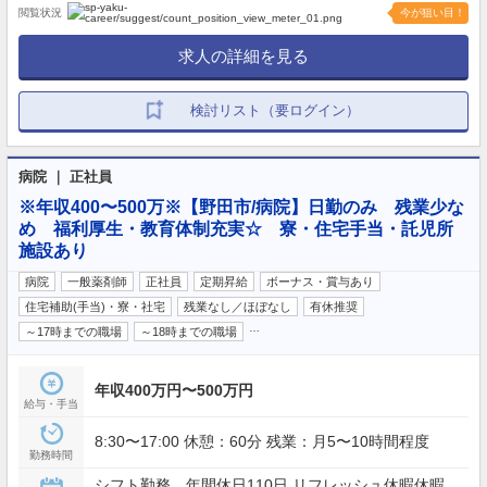
閲覧状況
今が狙い目！
求人の詳細を見る
検討リスト（要ログイン）
病院 ｜ 正社員
※年収400〜500万※【野田市/病院】日勤のみ 残業少な
め 福利厚生・教育体制充実☆ 寮・住宅手当・託児所
施設あり
病院
一般薬剤師
正社員
定期昇給
ボーナス・賞与あり
住宅補助(手当)・寮・社宅
残業なし／ほぼなし
有休推奨
…
～17時までの職場
～18時までの職場
年収400万円〜500万円
給与・手当
8:30〜17:00 休憩：60分 残業：月5〜10時間程度
勤務時間
シフト勤務 年間休日110日 リフレッシュ休暇休暇