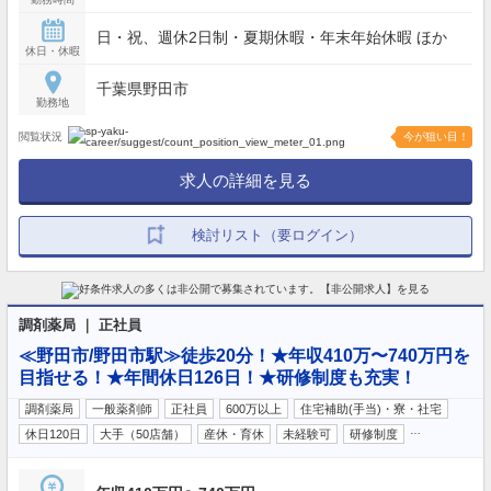
日・祝、週休2日制・夏期休暇・年末年始休暇 ほか
休日・休暇
千葉県野田市
勤務地
閲覧状況
今が狙い目！
求人の詳細を見る
検討リスト（要ログイン）
調剤薬局 ｜ 正社員
≪野田市/野田市駅≫徒歩20分！★年収410万〜740万円を
目指せる！★年間休日126日！★研修制度も充実！
調剤薬局
一般薬剤師
正社員
600万以上
住宅補助(手当)・寮・社宅
…
休日120日
大手（50店舗）
産休・育休
未経験可
研修制度