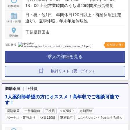
18：00 上記営業時間のうち週40時間変形労働制
勤務時間
日・祝・他1日 年間休日120日以上・有給休暇(法定
通り)、夏季休暇、年末年始休暇他
休日・休暇
千葉県野田市
勤務地
閲覧状況
今が狙い目！
求人の詳細を見る
検討リスト（要ログイン）
調剤薬局 ｜ 正社員
1人薬剤師希望の方にオススメ！高年収でご相談可能で
す！
調剤薬局
一般薬剤師
正社員
600万以上
定期昇給
ボーナス・賞与あり
休日120日
車通勤可
コンサルタントを経由する求人