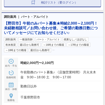
検討リスト（要ログイン）
調剤薬局 ｜ パート・アルバイト
【野田市】午前のみパート募集★時給2,000～2,100円！
未経験相談可／お問い合わせ後、ご希望の勤務日数につ
いてメッセージにてお知らせください♪
調剤薬局
一般薬剤師
パート・アルバイト
残業なし／ほぼなし
有休推奨
週1日から勤務可
～16時までの職場
～17時までの職場
…
～18時までの職場
週2日から勤務可
時給2,000円〜2,100円
給与・手当
午前勤務のパート募集♪ 《店舗営業時間》 月火水木
金 9:00～18:00 土 9:00～17:00
勤務時間
勤務日以外
休日・休暇
千葉県野田市
勤務地