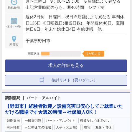
月〜土曜日 9：00〜19：00 ※店舗により異なる
上記営業時間のうち、週40時間 シフト制
勤務時間
週休2日制 日曜日、祝日※店舗により異なる 年間休
日126日 ※日曜祝日(相当日数)、年間週休48日、夏期
休日・休暇
休日6日、年末年始休日4日 有給休暇 他
千葉県野田市
勤務地
閲覧状況
今が狙い目！
求人の詳細を見る
検討リスト（要ログイン）
調剤薬局 ｜ パート・アルバイト
【野田市】経験者歓迎／設備充実◎安心してご就業いた
だける職場です★週20時間～社保加入OK！
調剤薬局
一般薬剤師
パート・アルバイト
残業なし／ほぼなし
有休推奨
～18時までの職場
大手（50店舗）
在宅
産休・育休