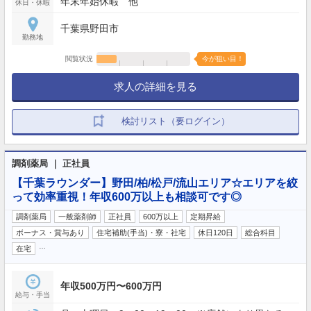
年末年始休暇 他
休日・休暇
千葉県野田市
勤務地
閲覧状況
今が狙い目！
求人の詳細を見る
検討リスト（要ログイン）
調剤薬局 ｜ 正社員
【千葉ラウンダー】野田/柏/松戸/流山エリア☆エリアを絞
って効率重視！年収600万以上も相談可です◎
調剤薬局
一般薬剤師
正社員
600万以上
定期昇給
ボーナス・賞与あり
住宅補助(手当)・寮・社宅
休日120日
総合科目
…
在宅
年収500万円〜600万円
給与・手当