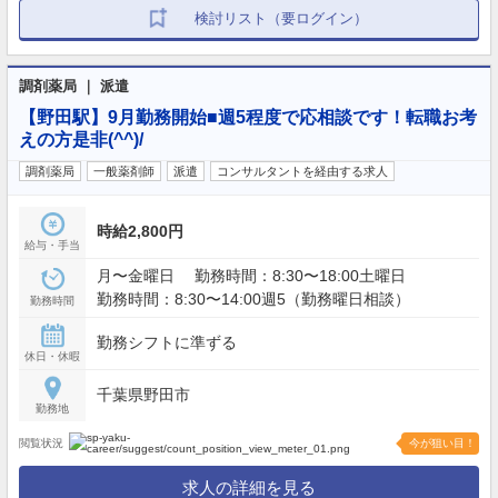
検討リスト（要ログイン）
調剤薬局 ｜ 派遣
【野田駅】9月勤務開始■週5程度で応相談です！転職お考
えの方是非(^^)/
調剤薬局
一般薬剤師
派遣
コンサルタントを経由する求人
時給2,800円
給与・手当
月〜金曜日 勤務時間：8:30〜18:00土曜日
勤務時間：8:30〜14:00週5（勤務曜日相談）
勤務時間
勤務シフトに準ずる
休日・休暇
千葉県野田市
勤務地
閲覧状況
今が狙い目！
求人の詳細を見る