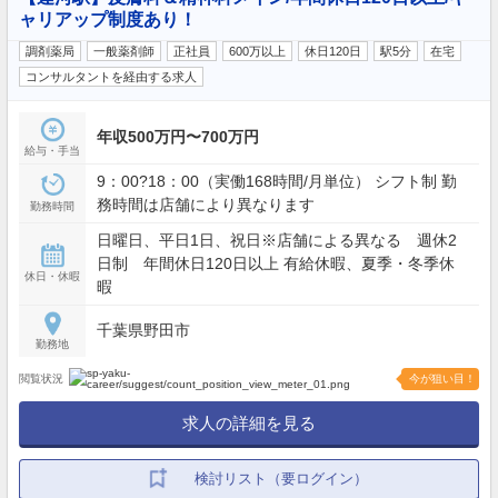
ャリアップ制度あり！
調剤薬局
一般薬剤師
正社員
600万以上
休日120日
駅5分
在宅
コンサルタントを経由する求人
年収500万円〜700万円
給与・手当
9：00?18：00（実働168時間/月単位） シフト制 勤
務時間は店舗により異なります
勤務時間
日曜日、平日1日、祝日※店舗による異なる 週休2
日制 年間休日120日以上 有給休暇、夏季・冬季休
休日・休暇
暇
千葉県野田市
勤務地
閲覧状況
今が狙い目！
求人の詳細を見る
検討リスト（要ログイン）