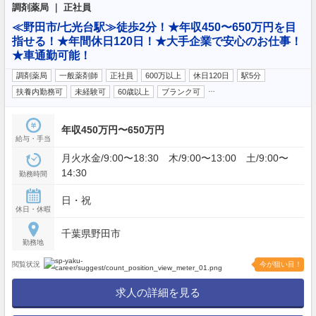
調剤薬局 ｜ 正社員
≪野田市/七光台駅≫徒歩2分！★年収450〜650万円を目
指せる！★年間休日120日！★大手企業で安心のお仕事！
★車通勤可能！
調剤薬局
一般薬剤師
正社員
600万以上
休日120日
駅5分
…
扶養内勤務可
未経験可
60歳以上
ブランク可
年収450万円〜650万円
給与・手当
月火水金/9:00〜18:30 木/9:00〜13:00 土/9:00〜
14:30
勤務時間
日・祝
休日・休暇
千葉県野田市
勤務地
閲覧状況
今が狙い目！
求人の詳細を見る