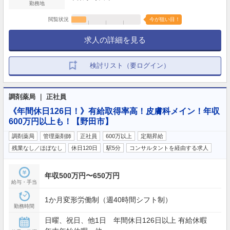
勤務地
閲覧状況
今が狙い目！
求人の詳細を見る
検討リスト（要ログイン）
調剤薬局 ｜ 正社員
《年間休日126日！》有給取得率高！皮膚科メイン！年収
600万円以上も！【野田市】
調剤薬局
管理薬剤師
正社員
600万以上
定期昇給
残業なし／ほぼなし
休日120日
駅5分
コンサルタントを経由する求人
年収500万円〜650万円
給与・手当
1か月変形労働制（週40時間シフト制）
勤務時間
日曜、祝日、他1日 年間休日126日以上 有給休暇