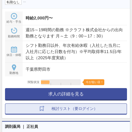
…
転勤なし
時給2,000円〜
給与・手当
週15～19時間の勤務 ※クラフト株式会社からの出向
勤務となります 月～土（9：00～17：30）
勤務時間
シフト勤務日以外、年次有給休暇（入社した当月に
入社月に応じた日数を付与）※平均取得率11.5日/年
休日・休暇
以上（2025年度実績）
千葉県野田市
勤務地
閲覧状況
今が狙い目！
求人の詳細を見る
検討リスト（要ログイン）
調剤薬局 ｜ 正社員