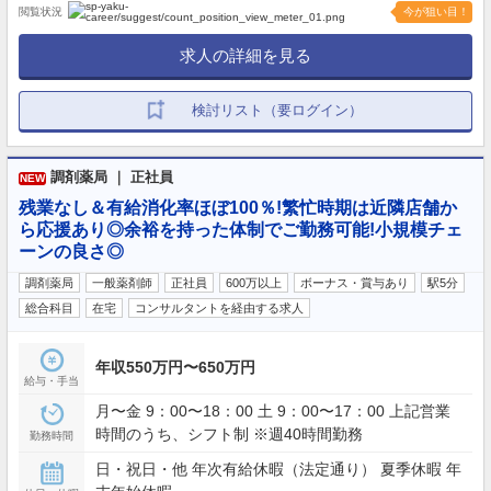
閲覧状況
今が狙い目！
求人の詳細を見る
検討リスト（要ログイン）
調剤薬局 ｜ 正社員
NEW
残業なし＆有給消化率ほぼ100％!繁忙時期は近隣店舗か
ら応援あり◎余裕を持った体制でご勤務可能!小規模チェ
ーンの良さ◎
調剤薬局
一般薬剤師
正社員
600万以上
ボーナス・賞与あり
駅5分
総合科目
在宅
コンサルタントを経由する求人
年収550万円〜650万円
給与・手当
月〜金 9：00〜18：00 土 9：00〜17：00 上記営業
時間のうち、シフト制 ※週40時間勤務
勤務時間
日・祝日・他 年次有給休暇（法定通り） 夏季休暇 年