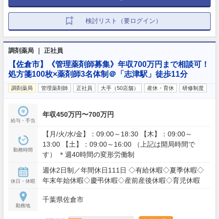
検討リスト（要ログイン）
調剤薬局 ｜ 正社員
【佐倉市】《管理薬剤師募集》年収700万円まで相談可！
処方箋100枚×薬剤師3名体制＠「志津駅」徒歩11分
調剤薬局
管理薬剤師
正社員
大手（50店舗）
産休・育休
研修制度
年収450万円〜700万円
給与・手当
【月/火/水/金】：09:00～18:30 【木】：09:00～
13:00 【土】：09:00～16:00 （上記は開局時間で
勤務時間
す） ＊週40時間の変形労働制
週休2日制／年間休日111日 ◇有給休暇◇夏季休暇◇
年末年始休暇◇慶弔休暇◇産前産後休暇◇育児休暇
休日・休暇
千葉県佐倉市
勤務地