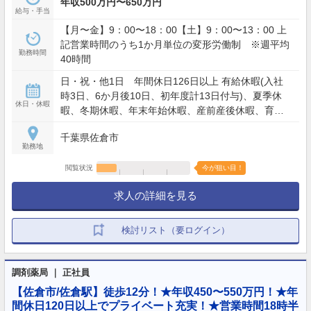
年収500万円〜650万円
給与・手当
【月〜金】9：00〜18：00【土】9：00〜13：00 上
記営業時間のうち1か月単位の変形労働制 ※週平均
勤務時間
40時間
日・祝・他1日 年間休日126日以上 有給休暇(入社
時3日、6か月後10日、初年度計13日付与)、夏季休
休日・休暇
暇、冬期休暇、年末年始休暇、産前産後休暇、育児
休暇、介護休暇、慶弔休暇、生理休暇、その他特別
千葉県佐倉市
休暇他
勤務地
閲覧状況
今が狙い目！
求人の詳細を見る
検討リスト（要ログイン）
調剤薬局 ｜ 正社員
【佐倉市/佐倉駅】徒歩12分！★年収450〜550万円！★年
間休日120日以上でプライベート充実！★営業時間18時半