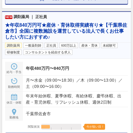
調剤薬局 ｜ 正社員
NEW
★年収840万円可★産休・育休取得実績有り★【千葉県佐
倉市】全国に複数施設を運営している法人で長くお仕事
したい方におすすめ♪
調剤薬局
一般薬剤師
正社員
600万以上
産休・育休
未経験可
研修制度
コンサルタントを経由する求人
年収480万円〜840万円
給与・手当
月〜水金（09:00〜18:30）／木（09:00〜13:00）／
土（09:00〜16:00）
勤務時間
年末年始休暇、夏季休暇、有給休暇、慶弔休暇、出
産・育児休暇、リフレッシュ休暇、週休2日制
休日・休暇
千葉県佐倉市
勤務地
閲覧状況
今が狙い目！