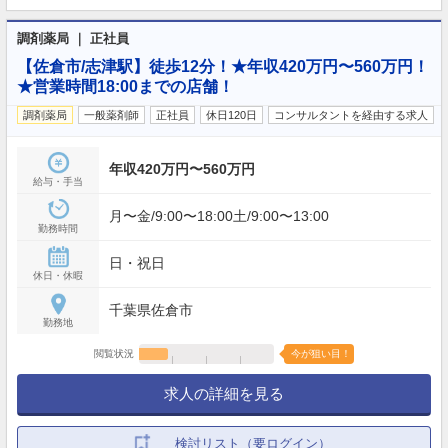
調剤薬局 ｜ 正社員
【佐倉市/志津駅】徒歩12分！★年収420万円〜560万円！
★営業時間18:00までの店舗！
調剤薬局
一般薬剤師
正社員
休日120日
コンサルタントを経由する求人
年収420万円〜560万円
給与・手当
月〜金/9:00〜18:00土/9:00〜13:00
勤務時間
日・祝日
休日・休暇
千葉県佐倉市
勤務地
閲覧状況
今が狙い目！
求人の詳細を見る
検討リスト（要ログイン）