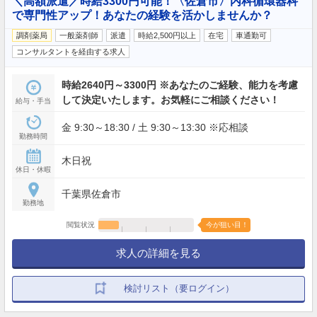
＼高額派遣／時給3300円可能！〈佐倉市〉内科循環器科
で専門性アップ！あなたの経験を活かしませんか？
調剤薬局
一般薬剤師
派遣
時給2,500円以上
在宅
車通勤可
コンサルタントを経由する求人
時給2640円～3300円 ※あなたのご経験、能力を考慮
して決定いたします。お気軽にご相談ください！
給与・手当
金 9:30～18:30 / 土 9:30～13:30 ※応相談
勤務時間
木日祝
休日・休暇
千葉県佐倉市
勤務地
閲覧状況
今が狙い目！
求人の詳細を見る
検討リスト（要ログイン）