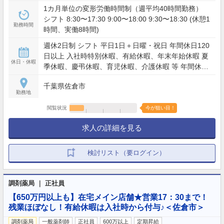
1カ月単位の変形労働時間制（週平均40時間勤務）
シフト 8:30〜17:30 9:00〜18:00 9:30〜18:30 (休憩1
勤務時間
時間、実働8時間)
週休2日制 シフト 平日1日＋日曜・祝日 年間休日120
日以上 入社時特別休暇、有給休暇、年末年始休暇 夏
休日・休暇
季休暇、慶弔休暇、育児休暇、介護休暇 等 年間休日
120日以上
千葉県佐倉市
勤務地
閲覧状況
今が狙い目！
求人の詳細を見る
検討リスト（要ログイン）
調剤薬局 ｜ 正社員
【650万円以上も】在宅メイン店舗★営業17：30まで！
残業ほぼなし！有給休暇は入社時から付与♪＜佐倉市＞
調剤薬局
一般薬剤師
正社員
600万以上
定期昇給