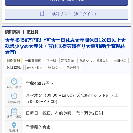
検討リスト（要ログイン）
調剤薬局 ｜ 正社員
★年収450万円以上可★土日休み★年間休日120日以上★
残業少なめ★産休・育休取得実績有り★薬剤師(千葉県佐
倉市)
調剤薬局
一般薬剤師
正社員
定期昇給
残業なし／ほぼなし
土日休み
…
休日120日
産休・育休
転勤なし
未経験可
年収450万円〜
給与・手当
月火木金（09:00〜18:00）週40時間シフト制／土
（09:00〜13:00）
勤務時間
日曜日、祝日、有給休暇、完全週休2日制
休日・休暇
千葉県佐倉市
勤務地