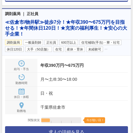
調剤薬局 ｜ 正社員
≪佐倉市/物井駅≫徒歩7分！★年収390〜675万円を目指
せる！★年間休日120日！★充実の福利厚生！★安心の大
手企業！
調剤薬局
一般薬剤師
正社員
600万以上
住宅補助(手当)・寮・社宅
…
休日120日
大手（50店舗）
在宅
産休・育休
未経験可
年収390万円〜675万円
給与・手当
月〜土/8:30〜18:00
勤務時間
日・祝
休日・休暇
千葉県佐倉市
勤務地
閲覧状況
今が狙い目！
求人の詳細を見る