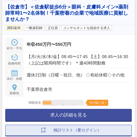
【佐倉市】＜佐倉駅徒歩6分＞眼科・皮膚科メイン×薬剤
師常時1〜2名体制！千葉密着の企業で地域医療に貢献し
ませんか？
調剤薬局
一般薬剤師
正社員
コンサルタントを経由する求人
年収450万円〜550万円
給与・手当
【月/火/水/木/金】08:45〜17:45 【土】08:45〜16:30
（上記は開局時間です） ＊週40時間勤務
勤務時間
週休2日制（日曜・祝日、他） ◇有給休暇◇その他
休日・休暇
千葉県佐倉市
勤務地
閲覧状況
今が狙い目！
求人の詳細を見る
検討リスト（要ログイン）