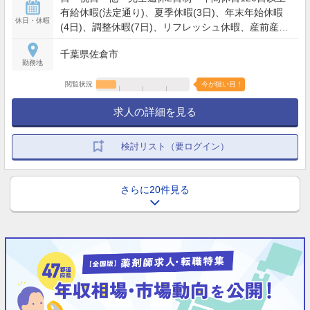
有給休暇(法定通り)、夏季休暇(3日)、年末年始休暇
休日・休暇
(4日)、調整休暇(7日)、リフレッシュ休暇、産前産後
休暇、育児休暇他
千葉県佐倉市
勤務地
閲覧状況
今が狙い目！
求人の詳細を見る
検討リスト（要ログイン）
さらに20件見る