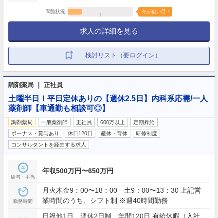
閲覧状況
今が狙い目！
求人の詳細を見る
検討リスト（要ログイン）
調剤薬局 ｜ 正社員
土曜半日！平日定休ありの【週休2.5日】内科系応需/一人
薬剤師【車通勤も相談可◎】
調剤薬局
一般薬剤師
正社員
600万以上
定期昇給
ボーナス・賞与あり
休日120日
産休・育休
研修制度
コンサルタントを経由する求人
年収500万円〜650万円
給与・手当
月火木金9：00〜18：00 土9：00〜13：30 上記営
業時間のうち、シフト制 ※週40時間勤務
勤務時間
日祝他1日、週休2日制、年間120日 有給休暇（入社