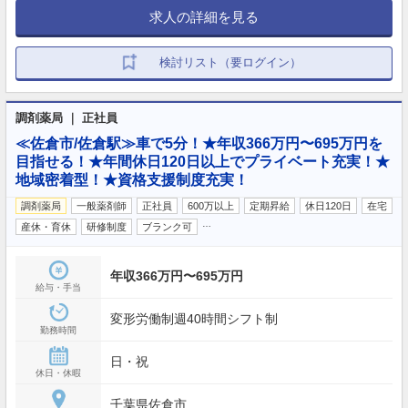
求人の詳細を見る
検討リスト（要ログイン）
調剤薬局 ｜ 正社員
≪佐倉市/佐倉駅≫車で5分！★年収366万円〜695万円を
目指せる！★年間休日120日以上でプライベート充実！★
地域密着型！★資格支援制度充実！
調剤薬局
一般薬剤師
正社員
600万以上
定期昇給
休日120日
在宅
…
産休・育休
研修制度
ブランク可
年収366万円〜695万円
給与・手当
変形労働制週40時間シフト制
勤務時間
日・祝
休日・休暇
千葉県佐倉市