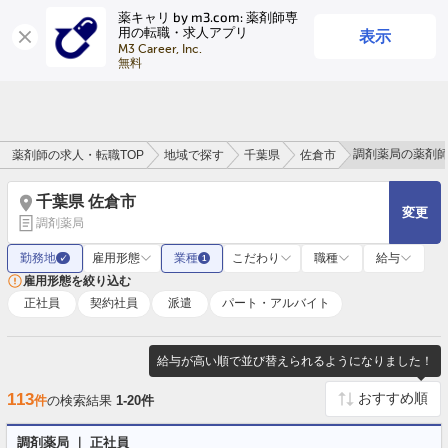
薬キャリ by m3.com: 薬剤師専
表示
用の転職・求人アプリ
ログイン
会員登録
M3 Career, Inc.

無料
調剤薬局の薬剤
薬剤師の求人・転職TOP
地域で探す
千葉県
佐倉市
千葉県 佐倉市
変更
調剤薬局
勤務地
雇用形態
業種
こだわり
職種
給与
✓
1
雇用形態を絞り込む
正社員
契約社員
派遣
パート・アルバイト
給与が高い順で並び替えられるようになりました！
113
件
の検索結果
1-20件
調剤薬局 ｜ 正社員