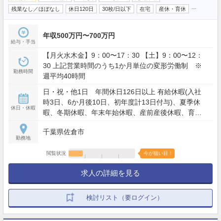
…
残業なし／ほぼなし
休日120日
30枚/日以下
在宅
産休・育休
年収500万円〜700万円
給与・手当
【月火水木金】9：00〜17：30 【土】9：00〜12：
30 上記営業時間のうち1か月単位の変形労働制 ※
勤務時間
週平均40時間
日・祝・他1日 年間休日126日以上 有給休暇(入社
時3日、6か月後10日、初年度計13日付与)、夏季休
休日・休暇
暇、冬期休暇、年末年始休暇、産前産後休暇、育児
休暇、介護休暇、慶弔休暇、生理休暇、その他特別
千葉県佐倉市
休暇他
勤務地
閲覧状況
今が狙い目！
求人の詳細を見る
検討リスト（要ログイン）