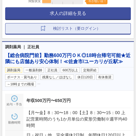
閲覧状況
今が狙い目！
求人の詳細を見る
検討リスト（要ログイン）
調剤薬局 ｜ 正社員
【総合病院門前】勤務600万円ＯＫ◎18時台帰宅可能★近
隣にも店舗あり安心体制！≪佐倉市/ユーカリが丘駅≫
調剤薬局
一般薬剤師
正社員
600万以上
定期昇給
ボーナス・賞与あり
残業なし／ほぼなし
休日120日
有休推奨
…
～18時までの職場
年収500万円〜650万円
給与・手当
【月〜金】8：30〜18：00【土】8：30〜15：00 上
記営業時間のうち1か月単位の変形労働制※週平均40
勤務時間
時間
日・祝日・他 完全週休2日制 年間休日120日以上