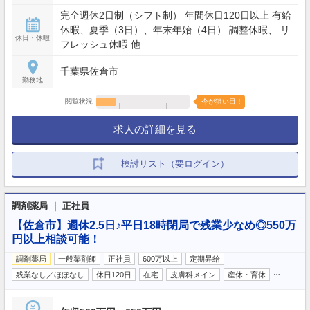
完全週休2日制（シフト制） 年間休日120日以上 有給
休暇、夏季（3日）、年末年始（4日） 調整休暇、 リ
休日・休暇
フレッシュ休暇 他
千葉県佐倉市
勤務地
閲覧状況
今が狙い目！
求人の詳細を見る
検討リスト（要ログイン）
調剤薬局 ｜ 正社員
【佐倉市】週休2.5日♪平日18時閉局で残業少なめ◎550万
円以上相談可能！
調剤薬局
一般薬剤師
正社員
600万以上
定期昇給
…
残業なし／ほぼなし
休日120日
在宅
皮膚科メイン
産休・育休