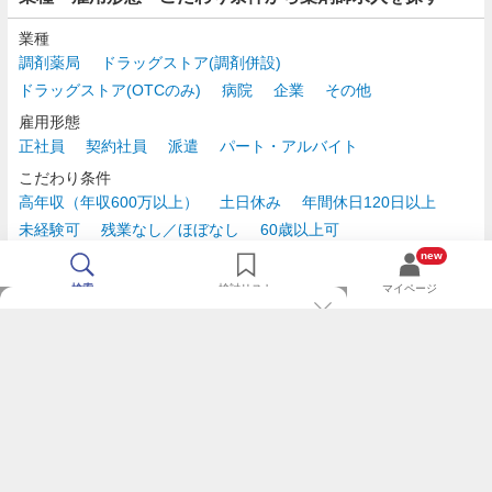
業種
調剤薬局
ドラッグストア(調剤併設)
ドラッグストア(OTCのみ)
病院
企業
その他
雇用形態
正社員
契約社員
派遣
パート・アルバイト
こだわり条件
高年収（年収600万以上）
土日休み
年間休日120日以上
未経験可
残業なし／ほぼなし
60歳以上可
時給2,500円以上
new
検索
検討リスト
マイページ
TOP
m3.comログインで
求人探しがもっと便利に
最近チェックした求人一覧
薬剤師の転職成功ガイド
希望に合う新着求人を通知
コンサルタントに転職相談
人気求人を通知メールで逃さずキャッチ
検討中の求人を保存
利用規約
個人情報の取り扱いについて
求人をキープして、比較・検討できる
応募フォームの入力が簡単に