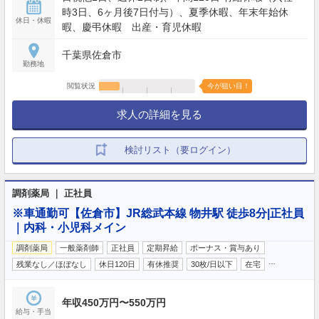
時3日、6ヶ月後7日付与）、夏季休暇、年末年始休
休日・休暇
暇、慶弔休暇 出産・育児休暇
千葉県佐倉市
勤務地
閲覧状況
今が狙い目！
求人の詳細を見る
検討リスト（要ログイン）
調剤薬局 ｜ 正社員
※車通勤可【佐倉市】JR総武本線 物井駅 徒歩8分|正社員
｜内科・小児科メイン
調剤薬局
一般薬剤師
正社員
定期昇給
ボーナス・賞与あり
…
残業なし／ほぼなし
休日120日
有休推奨
30枚/日以下
在宅
年収450万円〜550万円
給与・手当