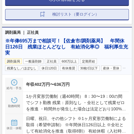
検討リスト（要ログイン）
調剤薬局 ｜ 正社員
※年俸695万まで相談可！【佐倉市/調剤薬局】 年間休
日126日 残業ほとんどなし 有給消化率◎ 福利厚生充
実
調剤薬局
一般薬剤師
正社員
600万以上
定期昇給
…
残業なし／ほぼなし
休日120日
有休推奨
30枚/日以下
産休・育休
年収402万円〜636万円
給与・手当
1か月変形労働制（週40時間） 8：30〜19：00の間
でシフト勤務 残業：原則なし ・全社として残業ゼロ
勤務時間
を推進 ・時間外が発生した場合は法定どおり100%支
給 ・見込み残業やサービス残業は一切なし
日曜、祝日、その他シフト ※1ヶ月変形労働制による
取得（希望申請制） ※年間休日126日以上 ※全社と
休日・休暇
して有給消化を推進（取得8割） 有給休暇（入社時：