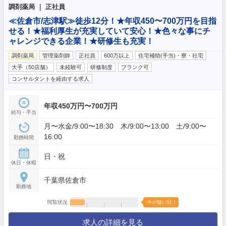
調剤薬局 ｜ 正社員
≪佐倉市/志津駅≫徒歩12分！★年収450〜700万円を目指
せる！★福利厚生が充実していて安心！★色々な事にチ
ャレンジできる企業！★研修生も充実！
調剤薬局
管理薬剤師
正社員
600万以上
住宅補助(手当)・寮・社宅
大手（50店舗）
未経験可
研修制度
ブランク可
コンサルタントを経由する求人
年収450万円〜700万円
給与・手当
月〜水金/9:00〜18:30 木/9:00〜13:00 土/9:00〜
16:00
勤務時間
日・祝
休日・休暇
千葉県佐倉市
勤務地
閲覧状況
今が狙い目！
求人の詳細を見る