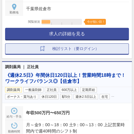
3日、6か月後：10日）初年度合計13日 ※自由に取得
千葉県佐倉市
可能（取得理由不問） その他：夏季休暇、冬季休
勤務地
暇、年末年始休暇、産前産後休暇、育児休暇、介護
休暇、慶弔休暇、生理休暇など
閲覧状況
今が狙い目！
求人の詳細を見る
検討リスト（要ログイン）
調剤薬局 ｜ 正社員
《週休2.5日》年間休日120日以上！営業時間18時まで！
ワークライフバランス◎【佐倉市】
調剤薬局
一般薬剤師
正社員
600万以上
定期昇給
…
ボーナス・賞与あり
休日120日
駅5分
週休2.5日以上
在宅
年収500万円〜650万円
給与・手当
月～金9：00～18：00 土9：00～13：00 上記営業時
間内で週40時間のシフト制
勤務時間