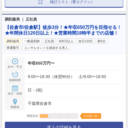
検討リスト（要ログイン）
調剤薬局 ｜ 正社員
【佐倉市/佐倉駅】徒歩3分！★年収650万円を目指せる！
★年間休日120日以上！★営業時間18時半までの店舗！
調剤薬局
一般薬剤師
正社員
600万以上
休日120日
駅5分
車通勤可
コンサルタントを経由する求人
年収650万円〜
給与・手当
9:00〜18:30（休憩90分） 土/9:00〜18:00
勤務時間
日・(祝)
休日・休暇
千葉県佐倉市
勤務地
閲覧状況
今が狙い目！
求人の詳細を見る