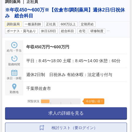
調剤薬局 ｜ 正社員
※年収450〜600万※【佐倉市/調剤薬局】週休2日/日祝休
み 総合科目
調剤薬局
一般薬剤師
正社員
600万以上
定期昇給
…
ボーナス・賞与あり
休日120日
総合科目
在宅
研修制度
年収450万円〜600万円
給与・手当
平日：8:45〜18:00 土曜：8:45〜14:00 休憩：60分
勤務時間
週休2日制 日祝休み 有給休暇：法定通り付与
休日・休暇
千葉県佐倉市
勤務地
閲覧状況
今が狙い目！
求人の詳細を見る
検討リスト（要ログイン）