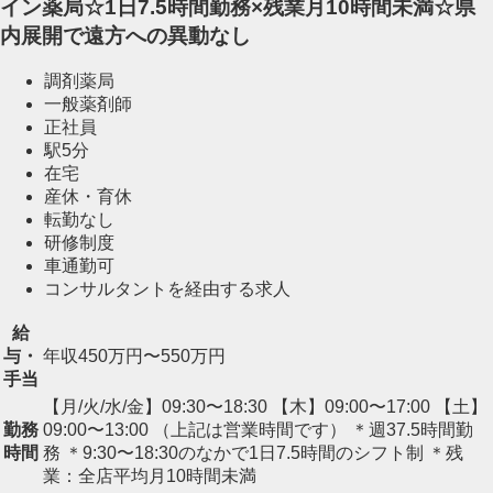
イン薬局☆1日7.5時間勤務×残業月10時間未満☆県
内展開で遠方への異動なし
調剤薬局
一般薬剤師
正社員
駅5分
在宅
産休・育休
転勤なし
研修制度
車通勤可
コンサルタントを経由する求人
給
与・
年収450万円〜550万円
手当
【月/火/水/金】09:30〜18:30 【木】09:00〜17:00 【土】
勤務
09:00〜13:00 （上記は営業時間です） ＊週37.5時間勤
時間
務 ＊9:30〜18:30のなかで1日7.5時間のシフト制 ＊残
業：全店平均月10時間未満