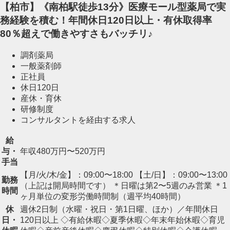
【柏市】《南柏駅徒歩13分》医療モール型薬局で実
務経験を積む！年間休日120日以上・有休取得率
80％超えで働きやすさもバッチリ♪
調剤薬局
一般薬剤師
正社員
休日120日
産休・育休
研修制度
コンサルタントを経由する求人
給
与・
年収480万円〜520万円
手当
【月/火/木/金】：09:00〜18:00 【土/日】：09:00〜13:00
勤務
（上記は開局時間です） ＊日曜は第2〜5週のみ営業 ＊1
時間
ヶ月単位の変形労働時間制（週平均40時間）
休
週休2日制（水曜・祝日・第1日曜、ほか）／年間休日
日・
120日以上 ◇有給休暇◇夏季休暇◇年末年始休暇◇育児