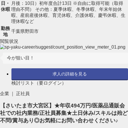
日・
月後：10日）初年度合計13日 ※自由に取得可能（取得
休暇
理由不問） その他：夏季休暇、冬季休暇、年末年始休
暇、産前産後休暇、育児休暇、介護休暇、慶弔休暇、生
理休暇など
勤務
千葉県野田市
地
閲覧状況
今が狙い目！
求人の詳細を見る
検討リスト（要ログイン）
企業 ｜ 正社員
【さいたま市大宮区】★年収494万円/医薬品通販会
社での社内業務/正社員募集★土日休み/スキルは殆ど
不問/賞与あり◎お気軽にお問い合わせください♪