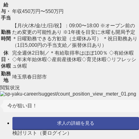
給
与・
年収450万円〜550万円
手当
【月/火/木/金/土/日/祝】：09:00〜18:00 ※オープン前の
勤務
ため変更の可能性あり ※1年後を目安に水曜も開局予定
時間
＊日曜勤務できる方歓迎（土曜休み可） ＊祝日勤務あり
（1日5,000円の手当支給／振替休日あり）
休
完全週休2日制／＊有給取得率はほぼ100％ ◇有給休暇
日・
◇年末年始休暇◇産前産後休暇◇育児休暇◇リフレッシ
休暇
ュ休暇
勤務
埼玉県春日部市
地
閲覧状況
今が狙い目！
求人の詳細を見る
検討リスト（要ログイン）