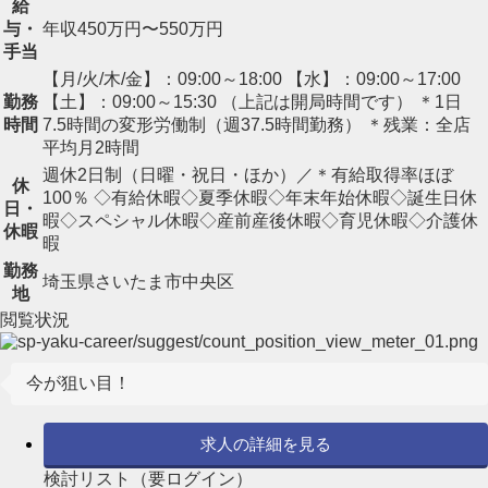
給
与・
年収450万円〜550万円
手当
【月/火/木/金】：09:00～18:00 【水】：09:00～17:00
勤務
【土】：09:00～15:30 （上記は開局時間です） ＊1日
時間
7.5時間の変形労働制（週37.5時間勤務） ＊残業：全店
平均月2時間
週休2日制（日曜・祝日・ほか）／＊有給取得率ほぼ
休
100％ ◇有給休暇◇夏季休暇◇年末年始休暇◇誕生日休
日・
暇◇スペシャル休暇◇産前産後休暇◇育児休暇◇介護休
休暇
暇
勤務
埼玉県さいたま市中央区
地
閲覧状況
今が狙い目！
求人の詳細を見る
検討リスト（要ログイン）