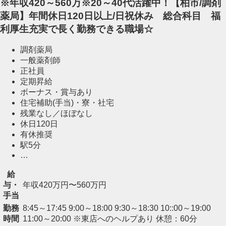
※年収420～560万※20～40代活躍中！【柏市/調剤
薬局】年間休日120日以上/日祝休み 総合科目 福
利厚生充実で長く勤務できる職場☆
調剤薬局
一般薬剤師
正社員
定期昇給
ボーナス・賞与あり
住宅補助(手当)・寮・社宅
残業なし／ほぼなし
休日120日
有休推奨
駅5分
…
給
与・
年収420万円〜560万円
手当
勤務
8:45～17:45 9:00～18:00 9:30～18:30 10::00～19:00
時間
11:00～20:00 ※東店へのヘルプあり 休憩：60分