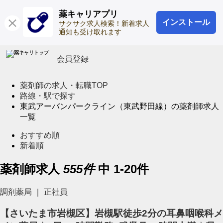
薬キャリアプリ
インストール
ログイン
サクサク求人検索！新着求人
通知も受け取れます
会員登録
薬剤師の求人・転職TOP
路線・駅で探す
東武アーバンパークライン（東武野田線）の薬剤師求人
一覧
おすすめ順
新着順
薬剤師求人
555
件
中 1-20件
調剤薬局 ｜ 正社員
【さいたま市岩槻区】岩槻駅徒歩2分の耳鼻咽喉科メ