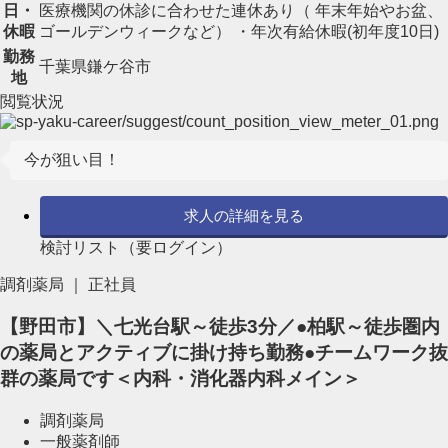
日・
医療機関の休診に合わせた連休あり（ 年末年始やお盆、
休暇
ゴールデンウィークなど） ・年次有給休暇(初年度10日)
勤務
千葉県鎌ケ谷市
地
閲覧状況
今が狙い目！
求人の詳細を見る
検討リスト（要ログイン）
調剤薬局 ｜ 正社員
【野田市】＼七光台駅～徒歩3分／●柏駅～徒歩圏内
の薬局とアクティブに掛け持ち勤務●チームワーク抜
群の薬局です＜内科・消化器内科メイン＞
調剤薬局
一般薬剤師