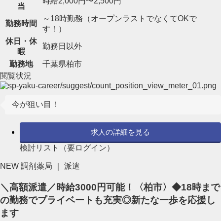
時給2,000円〜2,500円
当
～18時勤務（オープンラストでなくてOKで
勤務時間
す！）
休日・休
勤務日以外
暇
勤務地
千葉県柏市
閲覧状況
今が狙い目！
求人の詳細を見る
検討リスト（要ログイン）
NEW
調剤薬局 ｜ 派遣
＼高額派遣／時給3000円可能！〈柏市〉◆18時まで
の勤務でプライベートも充実◎新たな一歩を応援し
ます