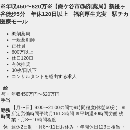
※年収450〜620万※【鎌ケ谷市/調剤薬局】新鎌ヶ
谷徒歩5分 年休120日以上 福利厚生充実 駅チカ
医療モール
調剤薬局
一般薬剤師
正社員
600万以上
休日120日
有休推奨
30枚/日以下
コンサルタントを経由する求人
給
与・
年収450万円〜620万円
手当
【月〜日】9:00〜21:00の間で9時間程度(休憩60分） ※
勤務
所定労働時間平均月161.3時間 ※平均週40時間労働 残
時間
業：月8〜10時間程度
休
週休2日制 ・月8〜11日お休み ・年間休日123日相当 ・