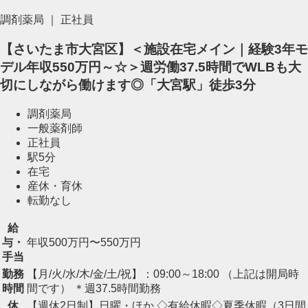
調剤薬局 ｜ 正社員
【さいたま市大宮区】＜施設在宅メイン｜経験3年モ
デル年収550万円～☆＞週労働37.5時間でWLBも大
切にしながら働けます◎「大宮駅」徒歩3分
調剤薬局
一般薬剤師
正社員
駅5分
在宅
産休・育休
転勤なし
給
与・
年収500万円〜550万円
手当
勤務
【月/火/水/木/金/土/祝】：09:00～18:00 （上記は開局時
時間
間です） ＊週37.5時間勤務
休
【週休2日制】日曜・ほか ◇有給休暇◇夏季休暇（3日間