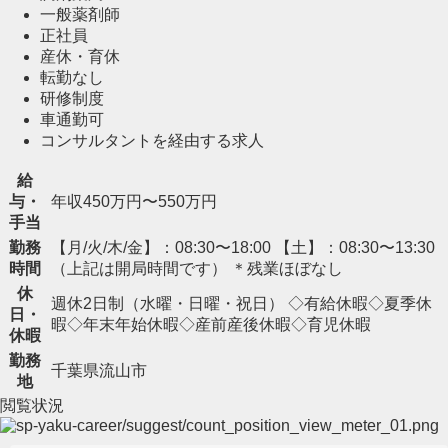
一般薬剤師
正社員
産休・育休
転勤なし
研修制度
車通勤可
コンサルタントを経由する求人
給
与・
年収450万円〜550万円
手当
勤務
【月/火/木/金】：08:30〜18:00 【土】：08:30〜13:30
時間
（上記は開局時間です） ＊残業ほぼなし
休
週休2日制（水曜・日曜・祝日） ◇有給休暇◇夏季休
日・
暇◇年末年始休暇◇産前産後休暇◇育児休暇
休暇
勤務
千葉県流山市
地
閲覧状況