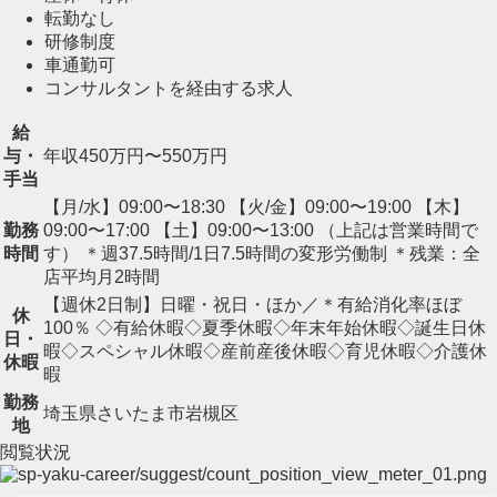
転勤なし
研修制度
車通勤可
コンサルタントを経由する求人
給
与・
年収450万円〜550万円
手当
【月/水】09:00〜18:30 【火/金】09:00〜19:00 【木】
勤務
09:00〜17:00 【土】09:00〜13:00 （上記は営業時間で
時間
す） ＊週37.5時間/1日7.5時間の変形労働制 ＊残業：全
店平均月2時間
【週休2日制】日曜・祝日・ほか／＊有給消化率ほぼ
休
100％ ◇有給休暇◇夏季休暇◇年末年始休暇◇誕生日休
日・
暇◇スペシャル休暇◇産前産後休暇◇育児休暇◇介護休
休暇
暇
勤務
埼玉県さいたま市岩槻区
地
閲覧状況