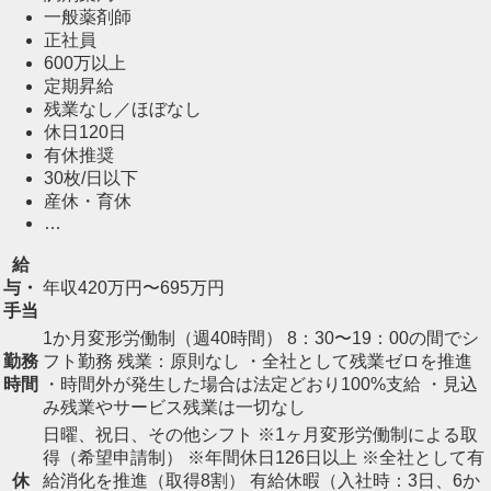
一般薬剤師
正社員
600万以上
定期昇給
残業なし／ほぼなし
休日120日
有休推奨
30枚/日以下
産休・育休
…
給
与・
年収420万円〜695万円
手当
1か月変形労働制（週40時間） 8：30〜19：00の間でシ
勤務
フト勤務 残業：原則なし ・全社として残業ゼロを推進
時間
・時間外が発生した場合は法定どおり100%支給 ・見込
み残業やサービス残業は一切なし
日曜、祝日、その他シフト ※1ヶ月変形労働制による取
得（希望申請制） ※年間休日126日以上 ※全社として有
休
給消化を推進（取得8割） 有給休暇（入社時：3日、6か