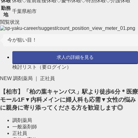
休暇
休暇◇産前産後休暇◇慶弔休暇◇特別休暇◇介護休暇
勤務
千葉県柏市
地
閲覧状況
今が狙い目！
求人の詳細を見る
検討リスト（要ログイン）
NEW
調剤薬局 ｜ 正社員
【柏市】「柏の葉キャンパス」駅より徒歩6分＊医療
モール1F▼内科メインに婦人科も応需▼女性の悩み
に親身に寄り添ってくださる方を歓迎します◎
調剤薬局
一般薬剤師
正社員