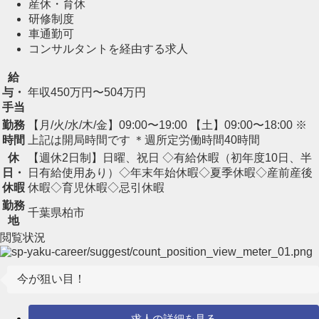
産休・育休
研修制度
車通勤可
コンサルタントを経由する求人
給
与・
年収450万円〜504万円
手当
勤務
【月/火/水/木/金】09:00〜19:00 【土】09:00〜18:00 ※
時間
上記は開局時間です ＊週所定労働時間40時間
休
【週休2日制】日曜、祝日 ◇有給休暇（初年度10日、半
日・
日有給使用あり）◇年末年始休暇◇夏季休暇◇産前産後
休暇
休暇◇育児休暇◇忌引休暇
勤務
千葉県柏市
地
閲覧状況
今が狙い目！
求人の詳細を見る