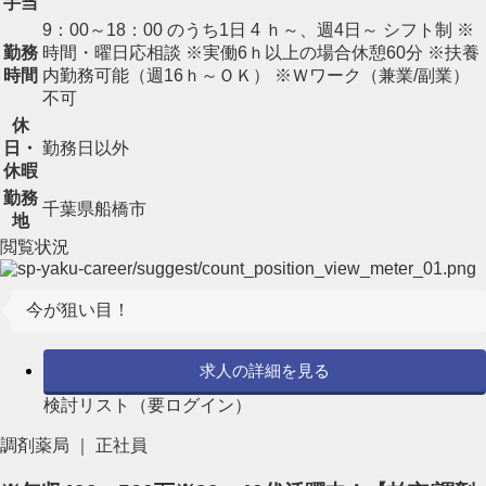
手当
9：00～18：00 のうち1日 4 ｈ～、週4日～ シフト制 ※
勤務
時間・曜日応相談 ※実働6ｈ以上の場合休憩60分 ※扶養
時間
内勤務可能（週16ｈ～ＯＫ） ※Ｗワーク（兼業/副業）
不可
休
日・
勤務日以外
休暇
勤務
千葉県船橋市
地
閲覧状況
今が狙い目！
求人の詳細を見る
検討リスト（要ログイン）
調剤薬局 ｜ 正社員