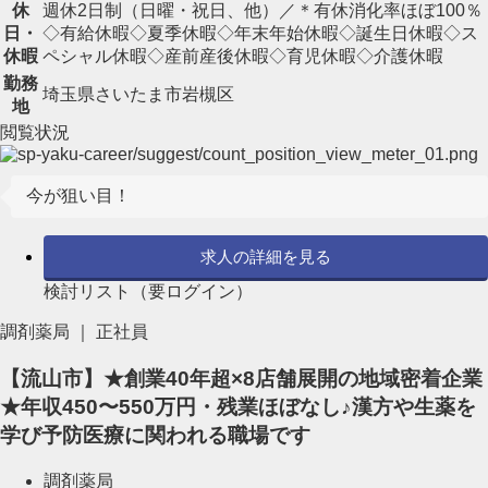
休
週休2日制（日曜・祝日、他）／＊有休消化率ほぼ100％
日・
◇有給休暇◇夏季休暇◇年末年始休暇◇誕生日休暇◇ス
休暇
ペシャル休暇◇産前産後休暇◇育児休暇◇介護休暇
勤務
埼玉県さいたま市岩槻区
地
閲覧状況
今が狙い目！
求人の詳細を見る
検討リスト（要ログイン）
調剤薬局 ｜ 正社員
【流山市】★創業40年超×8店舗展開の地域密着企業
★年収450〜550万円・残業ほぼなし♪漢方や生薬を
学び予防医療に関われる職場です
調剤薬局