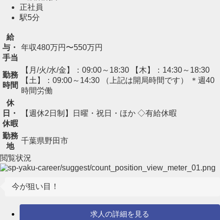
正社員
駅5分
給
与・
年収480万円〜550万円
手当
【月/火/水/金】：09:00～18:30 【木】：14:30～18:30
勤務
【土】：09:00～14:30 （上記は開局時間です） ＊週40
時間
時間労働
休
日・
【週休2日制】日曜・祝日・ほか ◇有給休暇
休暇
勤務
千葉県野田市
地
閲覧状況
今が狙い目！
求人の詳細を見る