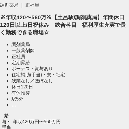
調剤薬局 ｜ 正社員
※年収420〜560万※【土呂駅/調剤薬局】年間休日
120日以上/日祝休み 総合科目 福利厚生充実で長
く勤務できる職場☆
調剤薬局
一般薬剤師
正社員
定期昇給
ボーナス・賞与あり
住宅補助(手当)・寮・社宅
残業なし／ほぼなし
休日120日
有休推奨
駅5分
…
給
与・
年収420万円〜560万円
手当