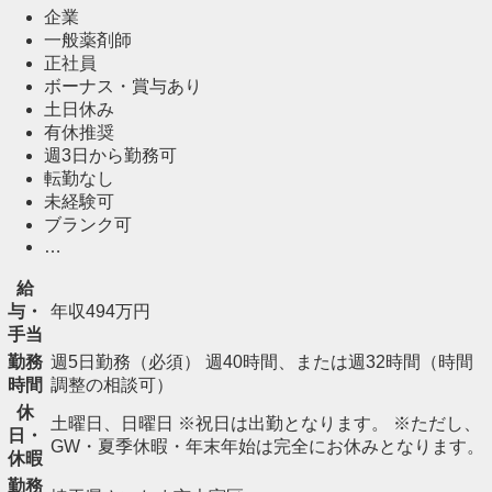
企業
一般薬剤師
正社員
ボーナス・賞与あり
土日休み
有休推奨
週3日から勤務可
転勤なし
未経験可
ブランク可
…
給
与・
年収494万円
手当
勤務
週5日勤務（必須） 週40時間、または週32時間（時間
時間
調整の相談可）
休
土曜日、日曜日 ※祝日は出勤となります。 ※ただし、
日・
GW・夏季休暇・年末年始は完全にお休みとなります。
休暇
勤務