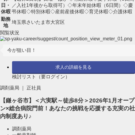
日・
／入社1年後から取得可）◇年末年始休暇（6日間）◇慶
休暇
弔休暇◇特別休暇◇産前産後休暇◇育児休暇◇介護休暇
勤務
埼玉県さいたま市大宮区
地
閲覧状況
今が狙い目！
求人の詳細を見る
検討リスト（要ログイン）
調剤薬局 ｜ 正社員
【鎌ヶ谷市】＜六実駅～徒歩8分＞2026年1月オープ
ン×総合病院門前！あなたの挑戦を応援する充実の社
内制度あり♪
調剤薬局