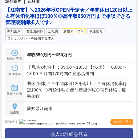
調剤薬局 ｜ 正社員
【江南市】＼2026年秋OPEN予定★／年間休日120日以上
＆有休消化率ほぼ100％◎高年収650万円まで相談できる
管理薬剤師求人です♪
調剤薬局
管理薬剤師
正社員
新規オープン
車通勤可
コンサルタントを経由する求人
年収550万円〜650万円
給与・手当
【月/火/木/金】：09:00〜19:30 【水/土】：09:00〜
13:00 ＊月間170時間の変形労働制
勤務時間
週休2日制／＊年間休日120日以上／＊有休消化率ほ
ぼ100％ ◇有給休暇◇産前産後休暇◇育児休暇◇慶
休日・休暇
弔休暇
愛知県江南市
勤務地
閲覧状況
今が狙い目！
求人の詳細を見る