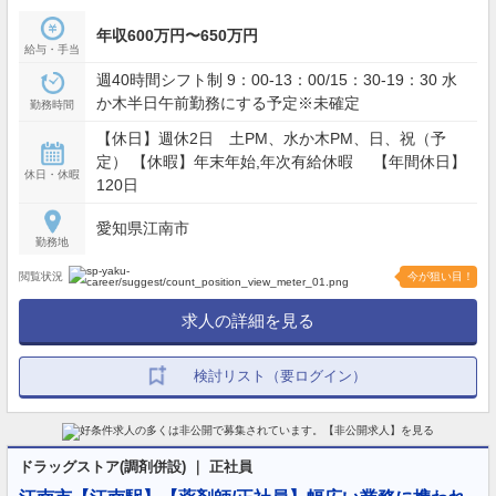
年収600万円〜650万円
給与・手当
週40時間シフト制 9：00-13：00/15：30-19：30 水
か木半日午前勤務にする予定※未確定
勤務時間
【休日】週休2日 土PM、水か木PM、日、祝（予
定） 【休暇】年末年始,年次有給休暇 【年間休日】
休日・休暇
120日
愛知県江南市
勤務地
閲覧状況
今が狙い目！
求人の詳細を見る
検討リスト（要ログイン）
ドラッグストア(調剤併設) ｜ 正社員