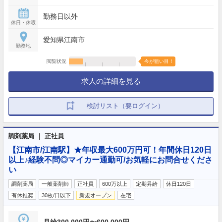
勤務日以外
休日・休暇
愛知県江南市
勤務地
閲覧状況
今が狙い目！
求人の詳細を見る
検討リスト（要ログイン）
調剤薬局 ｜ 正社員
【江南市/江南駅】★年収最大600万円可！年間休日120日
以上♪経験不問◎マイカー通勤可/お気軽にお問合せくださ
い
調剤薬局
一般薬剤師
正社員
600万以上
定期昇給
休日120日
…
有休推奨
30枚/日以下
新規オープン
在宅