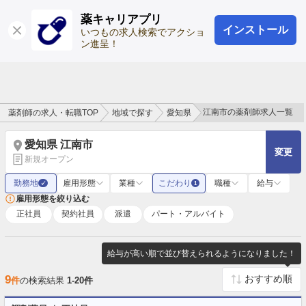
薬キャリアプリ
インストール
ログイン
会員登録
いつもの求人検索でアクショ
ン進呈！
江南市の薬剤師求人一覧
薬剤師の求人・転職TOP
地域で探す
愛知県
愛知県 江南市
変更
新規オープン
勤務地
雇用形態
業種
こだわり
職種
給与
✓
1
雇用形態を絞り込む
正社員
契約社員
派遣
パート・アルバイト
給与が高い順で並び替えられるようになりました！
9
件
の検索結果
1-20件