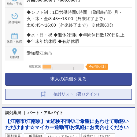
月給300,000円〜600,000円
給与・手当
◆シフト制：1日労働時間8時間 《勤務時間》月・
火・木・金/8:45〜18:00（外来終了まで）
勤務時間
土/8:45〜16:00（外来終了まで） ※休憩60分
◆水・日・祝 ◆週休2日制 ◆年間休日数120日以上
◆年末年始休暇 ◆有給休暇
休日・休暇
愛知県江南市
勤務地
閲覧状況
今が狙い目！
求人の詳細を見る
検討リスト（要ログイン）
調剤薬局 ｜ パート・アルバイト
【江南市/江南駅】★経験不問◎ご希望にあわせて勤務い
ただけます☆マイカー通勤可/お気軽にお問合せください
調剤薬局
一般薬剤師
パート・アルバイト
残業なし／ほぼなし