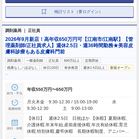
検討リスト（要ログイン）
調剤薬局 ｜ 正社員
2026年9月新店！高年収650万円可【江南市/江南駅】【管
理薬剤師/正社員求人】週休2.5日・週36時間勤務★美容皮
膚科診療もある皮膚科門前
調剤薬局
一般薬剤師
正社員
600万以上
定期昇給
残業なし／ほぼなし
休日120日
有休推奨
週休2.5日以上
新規オープン
…
年収550万円〜650万円
給与・手当
月火木金 9:30-12:30 / 15:00-19:00 水
9:30-12:30 土 9:00-13:00
勤務時間
【休日】 週休2.5日 日祝ほか 【休暇】夏期休暇,
介護休暇,年末年始,産前産後休暇,年次有給休暇,育児
休日・休暇
休暇,特別休暇,慶弔休暇 長期休暇制度、アニバーサ
リー休暇制度