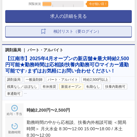
閲覧状況
今が狙い目！
求人の詳細を見る
検討リスト（要ログイン）
調剤薬局 ｜ パート・アルバイト
【江南市】2025年4月オープンの新店舗★最大時給2,500
円可能★勤務時間は応相談/扶養内勤務可◎マイカー通勤
可能です♪まずはお気軽にお問い合わせください！
調剤薬局
一般薬剤師
パート・アルバイト
時給2,500円以上
残業なし／ほぼなし
有休推奨
新規オープン
転勤なし
扶養内勤務可
…
車通勤可
時給2,200円〜2,500円
給与・手当
勤務時間の中から応相談、扶養内外相談可能 ＜開局
時間＞ 月火水金 8:30〜12:00 15:00〜18:00 / 木土
勤務時間
8:30〜12:00