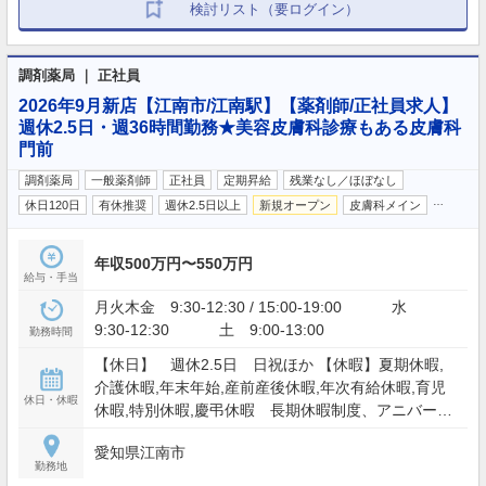
検討リスト（要ログイン）
調剤薬局 ｜ 正社員
2026年9月新店【江南市/江南駅】【薬剤師/正社員求人】
週休2.5日・週36時間勤務★美容皮膚科診療もある皮膚科
門前
調剤薬局
一般薬剤師
正社員
定期昇給
残業なし／ほぼなし
…
休日120日
有休推奨
週休2.5日以上
新規オープン
皮膚科メイン
年収500万円〜550万円
給与・手当
月火木金 9:30-12:30 / 15:00-19:00 水
9:30-12:30 土 9:00-13:00
勤務時間
【休日】 週休2.5日 日祝ほか 【休暇】夏期休暇,
介護休暇,年末年始,産前産後休暇,年次有給休暇,育児
休日・休暇
休暇,特別休暇,慶弔休暇 長期休暇制度、アニバーサ
リー休暇制度
愛知県江南市
勤務地