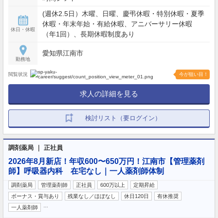
(週休2.5日）木曜、日曜、慶弔休暇・特別休暇・夏季
休暇・年末年始・有給休暇、アニバーサリー休暇
休日・休暇
（年1回）、長期休暇制度あり
愛知県江南市
勤務地
閲覧状況
今が狙い目！
求人の詳細を見る
検討リスト（要ログイン）
調剤薬局 ｜ 正社員
2026年8月新店！年収600〜650万円！江南市【管理薬剤
師】呼吸器内科 在宅なし｜一人薬剤師体制
調剤薬局
管理薬剤師
正社員
600万以上
定期昇給
ボーナス・賞与あり
残業なし／ほぼなし
休日120日
有休推奨
…
一人薬剤師