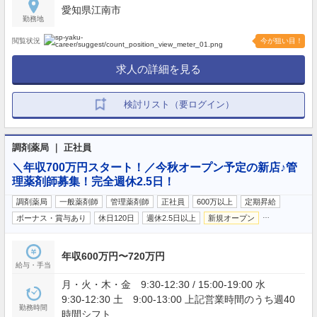
愛知県江南市
勤務地
閲覧状況
今が狙い目！
求人の詳細を見る
検討リスト（要ログイン）
調剤薬局 ｜ 正社員
＼年収700万円スタート！／今秋オープン予定の新店♪管
理薬剤師募集！完全週休2.5日！
調剤薬局
一般薬剤師
管理薬剤師
正社員
600万以上
定期昇給
…
ボーナス・賞与あり
休日120日
週休2.5日以上
新規オープン
年収600万円〜720万円
給与・手当
月・火・木・金 9:30-12:30 / 15:00-19:00 水
9:30-12:30 土 9:00-13:00 上記営業時間のうち週40
勤務時間
時間シフト