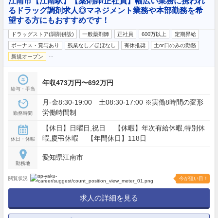
江南市【江南駅】【薬剤師/正社員】幅広い業務に携われ
るドラッグ調剤求人◎マネジメント業務や本部勤務を希
望する方にもおすすめです！
ドラッグストア(調剤併設)
一般薬剤師
正社員
600万以上
定期昇給
ボーナス・賞与あり
残業なし／ほぼなし
有休推奨
土or日のみの勤務
…
新規オープン
年収473万円〜692万円
給与・手当
月-金8:30-19:00 土08:30-17:00 ※実働8時間の変形
労働時間制
勤務時間
【休日】日曜日,祝日 【休暇】年次有給休暇,特別休
暇,慶弔休暇 【年間休日】118日
休日・休暇
愛知県江南市
勤務地
閲覧状況
今が狙い目！
求人の詳細を見る