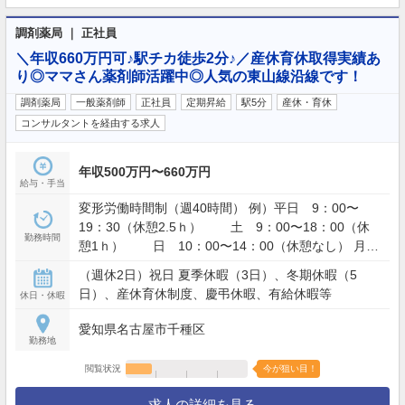
調剤薬局 ｜ 正社員
＼年収660万円可♪駅チカ徒歩2分♪／産休育休取得実績あ
り◎ママさん薬剤師活躍中◎人気の東山線沿線です！
調剤薬局
一般薬剤師
正社員
定期昇給
駅5分
産休・育休
コンサルタントを経由する求人
年収500万円〜660万円
給与・手当
変形労働時間制（週40時間） 例）平日 9：00〜
19：30（休憩2.5ｈ） 土 9：00〜18：00（休
勤務時間
憩1ｈ） 日 10：00〜14：00（休憩なし） 月平
均時間外労働時間 10時間
（週休2日）祝日 夏季休暇（3日）、冬期休暇（5
日）、産休育休制度、慶弔休暇、有給休暇等
休日・休暇
愛知県名古屋市千種区
勤務地
閲覧状況
今が狙い目！
求人の詳細を見る