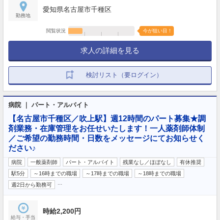
愛知県名古屋市千種区
勤務地
閲覧状況
今が狙い目！
求人の詳細を見る
検討リスト（要ログイン）
病院 ｜ パート・アルバイト
【名古屋市千種区／吹上駅】週12時間のパート募集★調
剤業務・在庫管理をお任せいたします！一人薬剤師体制
／ご希望の勤務時間・日数をメッセージにてお知らせく
ださい♪
病院
一般薬剤師
パート・アルバイト
残業なし／ほぼなし
有休推奨
駅5分
～16時までの職場
～17時までの職場
～18時までの職場
…
週2日から勤務可
時給2,200円
給与・手当