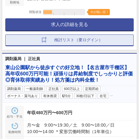
勤務地
閲覧状況
今が狙い目！
求人の詳細を見る
検討リスト（要ログイン）
調剤薬局 ｜ 正社員
東山公園駅から徒歩すぐの好立地！【名古屋市千種区】
高年収600万円可能！頑張りは昇給制度でしっかりと評価
◎育休取得実績あり！処方箋は内科全般！
調剤薬局
一般薬剤師
正社員
600万以上
定期昇給
…
ボーナス・賞与あり
有休推奨
駅5分
30枚/日以下
在宅
年収480万円〜600万円
給与・手当
月〜金 9:00〜19:30／土 9:00〜18:00／日
10:00〜14:00 ＊変形労働時間制（1年単位）
勤務時間