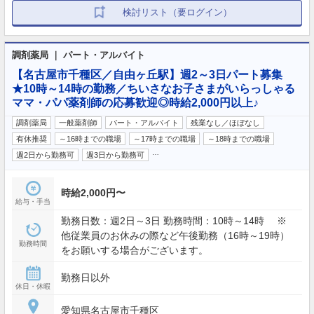
検討リスト（要ログイン）
調剤薬局 ｜ パート・アルバイト
【名古屋市千種区／自由ヶ丘駅】週2～3日パート募集
★10時～14時の勤務／ちいさなお子さまがいらっしゃる
ママ・パパ薬剤師の応募歓迎◎時給2,000円以上♪
調剤薬局
一般薬剤師
パート・アルバイト
残業なし／ほぼなし
有休推奨
～16時までの職場
～17時までの職場
～18時までの職場
…
週2日から勤務可
週3日から勤務可
時給2,000円〜
給与・手当
勤務日数：週2日～3日 勤務時間：10時～14時 ※
他従業員のお休みの際など午後勤務（16時～19時）
勤務時間
をお願いする場合がございます。
勤務日以外
休日・休暇
愛知県名古屋市千種区