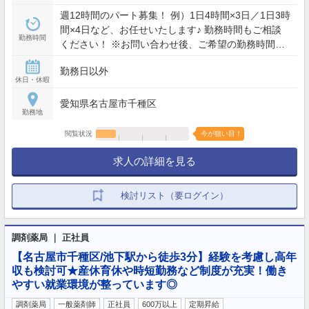
週12時間のパート募集！ 例）1日4時間×3日／1日3時
間×4日など、お任せいたします♪ 勤務時間もご相談
勤務時間
ください！ ※お問い合わせ後、ご希望の勤務時間に
ついてメッセージにてお知らせください♪
勤務日以外
休日・休暇
愛知県名古屋市千種区
勤務地
閲覧状況
今が狙い目！
求人の詳細を見る
検討リスト（要ログイン）
調剤薬局 ｜ 正社員
【名古屋市千種区/池下駅から徒歩3分】経験を考慮し高年
収も検討可★産休育休や時短勤務など制度が充実！働き
やすい就業環境が整っています◎
調剤薬局
一般薬剤師
正社員
600万以上
定期昇給