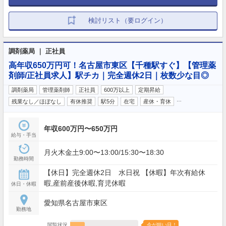
検討リスト（要ログイン）
調剤薬局 ｜ 正社員
高年収650万円可！名古屋市東区【千種駅すぐ】【管理薬
剤師/正社員求人】駅チカ｜完全週休2日｜枚数少な目◎
調剤薬局
管理薬剤師
正社員
600万以上
定期昇給
…
残業なし／ほぼなし
有休推奨
駅5分
在宅
産休・育休
年収600万円〜650万円
給与・手当
月火木金土9:00〜13:00/15:30〜18:30
勤務時間
【休日】完全週休2日 水日祝 【休暇】年次有給休
暇,産前産後休暇,育児休暇
休日・休暇
愛知県名古屋市東区
勤務地
閲覧状況
今が狙い目！