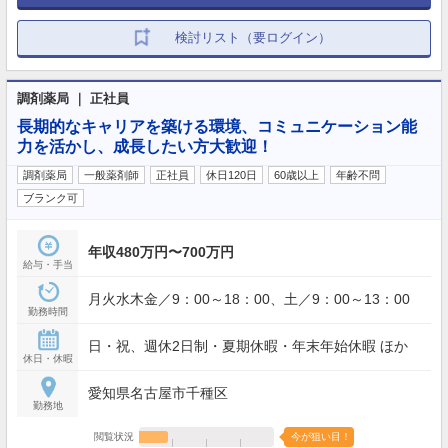
検討リスト（要ログイン）
調剤薬局 ｜ 正社員
長期的なキャリアを築ける環境、コミュニケーション能
力を活かし、成長したい方大歓迎！
調剤薬局
一般薬剤師
正社員
休日120日
60歳以上
年齢不問
ブランク可
年収480万円〜700万円
給与・手当
月火水木金／9：00～18：00、土／9：00～13：00
勤務時間
日・祝、週休2日制・夏期休暇・年末年始休暇 ほか
休日・休暇
愛知県名古屋市千種区
勤務地
閲覧状況
今が狙い目！