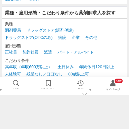
業種・雇用形態・こだわり条件から薬剤師求人を探す
業種
調剤薬局
ドラッグストア(調剤併設)
ドラッグストア(OTCのみ)
病院
企業
その他
雇用形態
正社員
契約社員
派遣
パート・アルバイト
こだわり条件
高年収（年収600万以上）
土日休み
年間休日120日以上
未経験可
残業なし／ほぼなし
60歳以上可
時給2,500円以上
new
検索
検討リスト
履歴
マイページ
TOP
m3.comログインで
求人探しがもっと便利に
最近チェックした求人一覧
薬剤師の転職成功ガイド
希望に合う新着求人を通知
コンサルタントに転職相談
人気求人を通知メールで逃さずキャッチ