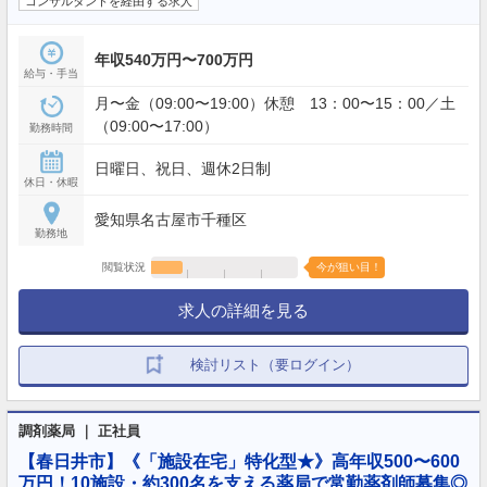
コンサルタントを経由する求人
年収540万円〜700万円
給与・手当
月〜金（09:00〜19:00）休憩 13：00〜15：00／土
（09:00〜17:00）
勤務時間
日曜日、祝日、週休2日制
休日・休暇
愛知県名古屋市千種区
勤務地
閲覧状況
今が狙い目！
求人の詳細を見る
検討リスト（要ログイン）
調剤薬局 ｜ 正社員
【春日井市】《「施設在宅」特化型★》高年収500〜600
万円！10施設・約300名を支える薬局で常勤薬剤師募集◎