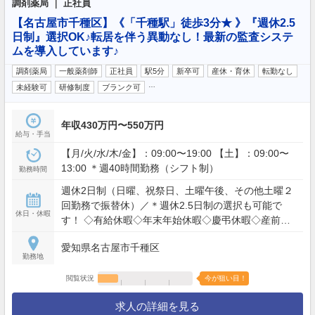
調剤薬局 ｜ 正社員
【名古屋市千種区】《「千種駅」徒歩3分★ 》『週休2.5
日制』選択OK♪転居を伴う異動なし！最新の監査システ
ムを導入しています♪
調剤薬局
一般薬剤師
正社員
駅5分
新卒可
産休・育休
転勤なし
…
未経験可
研修制度
ブランク可
年収430万円〜550万円
給与・手当
【月/火/水/木/金】：09:00〜19:00 【土】：09:00〜
13:00 ＊週40時間勤務（シフト制）
勤務時間
週休2日制（日曜、祝祭日、土曜午後、その他土曜２
回勤務で振替休）／＊週休2.5日制の選択も可能で
休日・休暇
す！ ◇有給休暇◇年末年始休暇◇慶弔休暇◇産前産
後休暇◇育児休暇
愛知県名古屋市千種区
勤務地
閲覧状況
今が狙い目！
求人の詳細を見る