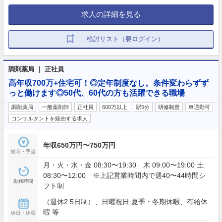
求人の詳細を見る
検討リスト（要ログイン）
調剤薬局 ｜ 正社員
高年収700万+住宅可！◎定年制度なし。条件変わらずず
っと働けます◎50代、60代の方も活躍できる職場
調剤薬局
一般薬剤師
正社員
600万以上
駅5分
研修制度
車通勤可
コンサルタントを経由する求人
年収650万円〜750万円
給与・手当
月・火・水・金 08:30〜19:30 木 09:00〜19:00 土
08:30〜12:00 ※上記営業時間内で週40〜44時間シ
勤務時間
フト制
（週休2.5日制）、日曜祝日 夏季・冬期休暇、有給休
暇 等
休日・休暇