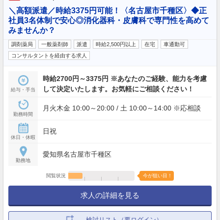
＼高額派遣／時給3375円可能！〈名古屋市千種区〉◆正
社員3名体制で安心◎消化器科・皮膚科で専門性を高めて
みませんか？
調剤薬局
一般薬剤師
派遣
時給2,500円以上
在宅
車通勤可
コンサルタントを経由する求人
時給2700円～3375円 ※あなたのご経験、能力を考慮
して決定いたします。お気軽にご相談ください！
給与・手当
月火木金 10:00～20:00 / 土 10:00～14:00 ※応相談
勤務時間
日祝
休日・休暇
愛知県名古屋市千種区
勤務地
閲覧状況
今が狙い目！
求人の詳細を見る
検討リスト（要ログイン）