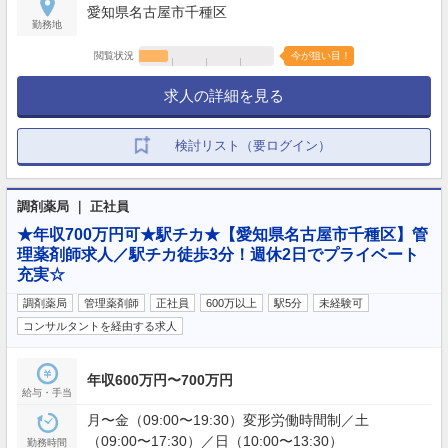
愛知県名古屋市千種区
勤務地
閲覧状況
今が狙い目！
求人の詳細を見る
検討リスト（要ログイン）
調剤薬局 ｜ 正社員
★年収700万円可★駅チカ★【愛知県名古屋市千種区】管
理薬剤師求人／駅チカ徒歩3分！週休2日でプライベート
充実☆
調剤薬局
管理薬剤師
正社員
600万以上
駅5分
未経験可
コンサルタントを経由する求人
年収600万円〜700万円
給与・手当
月〜金（09:00〜19:30）変形労働時間制／土
（09:00〜17:30）／日（10:00〜13:30）
勤務時間