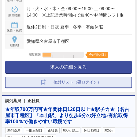
給与・手当
月・火・水・木・金 09:00〜19:00 土 09:00〜
14:00 ※上記営業時間内で週40〜44時間シフト制
勤務時間
週休2日制・日祝 夏季・冬季・有給休暇
休日・休暇
愛知県名古屋市千種区
勤務地
閲覧状況
今が狙い目！
求人の詳細を見る
検討リスト（要ログイン）
調剤薬局 ｜ 正社員
★年収700万円可★年間休日120日以上★駅チカ★【名古
屋市千種区】「本山駅」より徒歩6分の好立地♪有給取得
率100％で働きやすい環境です
調剤薬局
一般薬剤師
正社員
600万以上
休日120日
駅5分