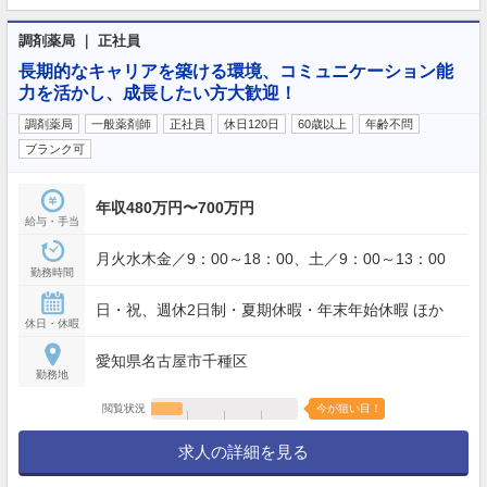
調剤薬局 ｜ 正社員
長期的なキャリアを築ける環境、コミュニケーション能
力を活かし、成長したい方大歓迎！
調剤薬局
一般薬剤師
正社員
休日120日
60歳以上
年齢不問
ブランク可
年収480万円〜700万円
給与・手当
月火水木金／9：00～18：00、土／9：00～13：00
勤務時間
日・祝、週休2日制・夏期休暇・年末年始休暇 ほか
休日・休暇
愛知県名古屋市千種区
勤務地
閲覧状況
今が狙い目！
求人の詳細を見る