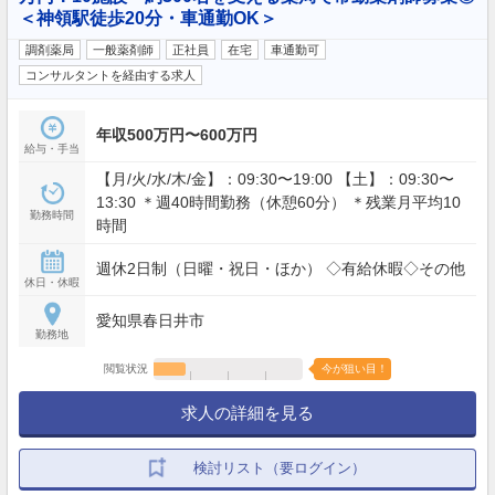
＜神領駅徒歩20分・車通勤OK＞
調剤薬局
一般薬剤師
正社員
在宅
車通勤可
コンサルタントを経由する求人
年収500万円〜600万円
給与・手当
【月/火/水/木/金】：09:30〜19:00 【土】：09:30〜
13:30 ＊週40時間勤務（休憩60分） ＊残業月平均10
勤務時間
時間
週休2日制（日曜・祝日・ほか） ◇有給休暇◇その他
休日・休暇
愛知県春日井市
勤務地
閲覧状況
今が狙い目！
求人の詳細を見る
検討リスト（要ログイン）