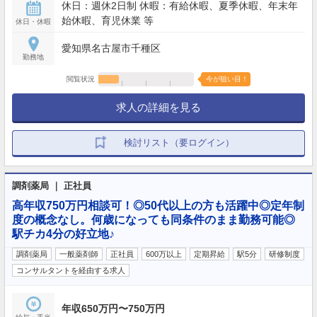
休日：週休2日制 休暇：有給休暇、夏季休暇、年末年
始休暇、育児休業 等
休日・休暇
愛知県名古屋市千種区
勤務地
閲覧状況
今が狙い目！
求人の詳細を見る
検討リスト（要ログイン）
調剤薬局 ｜ 正社員
高年収750万円相談可！◎50代以上の方も活躍中◎定年制
度の概念なし。何歳になっても同条件のまま勤務可能◎
駅チカ4分の好立地♪
調剤薬局
一般薬剤師
正社員
600万以上
定期昇給
駅5分
研修制度
コンサルタントを経由する求人
年収650万円〜750万円