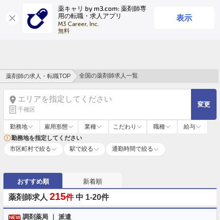
薬キャリ by m3.com: 薬剤師専
表示
用の転職・求人アプリ
ログイン
会員登録
M3 Career, Inc.

無料
全国の薬剤師求人一覧
薬剤師の求人・転職TOP
エリアを指定してください
変更
千種区
勤務地
雇用形態
業種
こだわり
職種
給与
勤務地を指定してください
市区町村で絞る
駅で絞る
通勤時間で絞る
おすすめ順
新着順
215
薬剤師求人
件
中 1-20件
調剤薬局 ｜ 派遣
NEW