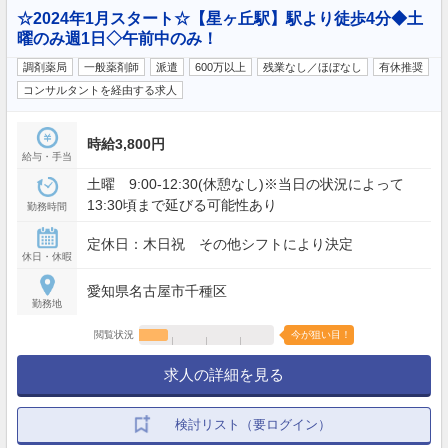
☆2024年1月スタート☆【星ヶ丘駅】駅より徒歩4分◆土
曜のみ週1日◇午前中のみ！
調剤薬局
一般薬剤師
派遣
600万以上
残業なし／ほぼなし
有休推奨
コンサルタントを経由する求人
時給3,800円
給与・手当
土曜 9:00-12:30(休憩なし)※当日の状況によって
13:30頃まで延びる可能性あり
勤務時間
定休日：木日祝 その他シフトにより決定
休日・休暇
愛知県名古屋市千種区
勤務地
閲覧状況
今が狙い目！
求人の詳細を見る
検討リスト（要ログイン）