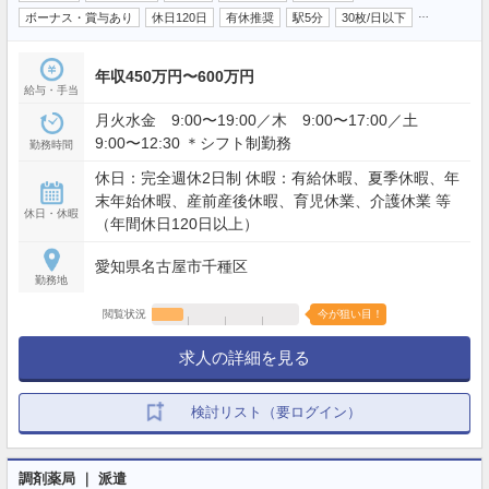
…
ボーナス・賞与あり
休日120日
有休推奨
駅5分
30枚/日以下
年収450万円〜600万円
給与・手当
月火水金 9:00〜19:00／木 9:00〜17:00／土
9:00〜12:30 ＊シフト制勤務
勤務時間
休日：完全週休2日制 休暇：有給休暇、夏季休暇、年
末年始休暇、産前産後休暇、育児休業、介護休業 等
休日・休暇
（年間休日120日以上）
愛知県名古屋市千種区
勤務地
閲覧状況
今が狙い目！
求人の詳細を見る
検討リスト（要ログイン）
調剤薬局 ｜ 派遣