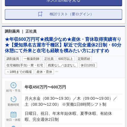
検討リスト（要ログイン）
調剤薬局 ｜ 正社員
★年収600万円可★残業少なめ★産休・育休取得実績有り
★【愛知県名古屋市千種区】駅近で完全週休2日制・60分
休憩にて外来と在宅も経験を積みたい方におすすめ
調剤薬局
一般薬剤師
正社員
600万以上
定期昇給
住宅補助(手当)・寮・社宅
残業なし／ほぼなし
休日120日
…
～18時までの職場
産休・育休
年収450万円〜600万円
給与・手当
月火水金（08:30〜19:30）／木（09:00〜19:00）／
土（08:30〜12:00） ※実働1日8時間シフト制
勤務時間
日曜日、祝日、年末年始休暇、夏季休暇、有給休
暇、完全週休2日制
休日・休暇