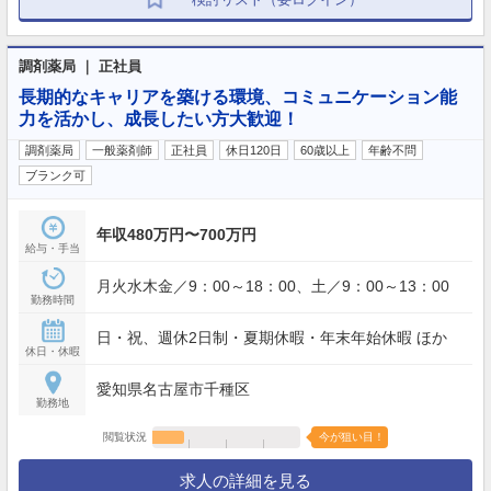
調剤薬局 ｜ 正社員
長期的なキャリアを築ける環境、コミュニケーション能
力を活かし、成長したい方大歓迎！
調剤薬局
一般薬剤師
正社員
休日120日
60歳以上
年齢不問
ブランク可
年収480万円〜700万円
給与・手当
月火水木金／9：00～18：00、土／9：00～13：00
勤務時間
日・祝、週休2日制・夏期休暇・年末年始休暇 ほか
休日・休暇
愛知県名古屋市千種区
勤務地
閲覧状況
今が狙い目！
求人の詳細を見る