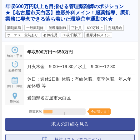
年収600万円以上も目指せる管理薬剤師のポジション
★【名古屋市天白区】整形外科メイン！服薬指導、調剤
業務に専念できる落ち着いた環境◎車通勤OK★
調剤薬局
一般薬剤師
管理薬剤師
正社員
600万以上
定期昇給
…
ボーナス・賞与あり
有休推奨
30枚/日以下
整形外科メイン
年収500万円〜650万円
給与・手当
月火木金 9:00〜19:30／水土 9:00〜12:30
勤務時間
休日：週休2日制 休暇：有給休暇、夏季休暇、年末年
始休暇 等
休日・休暇
愛知県名古屋市天白区
勤務地
閲覧状況
今が狙い目！
求人の詳細を見る
検討リスト（要ログイン）