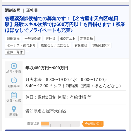
調剤薬局 ｜ 正社員
管理薬剤師候補での募集です！【名古屋市天白区/植田
駅】経験スキル次第では600万円以上も目指せます！残業
ほぼなしでプライベートも充実♪
調剤薬局
一般薬剤師
正社員
600万以上
定期昇給
ボーナス・賞与あり
残業なし／ほぼなし
有休推奨
30枚/日以下
…
産休・育休
年収480万円〜600万円
給与・手当
月火木金 8:30〜19:00／水 9:00〜17:00／土
8:40〜12:00 ＊シフト制勤務（残業：ほとんどなし）
勤務時間
休日：週休2日制 休暇：有給休暇 等
休日・休暇
愛知県名古屋市天白区
勤務地
閲覧状況
今が狙い目！