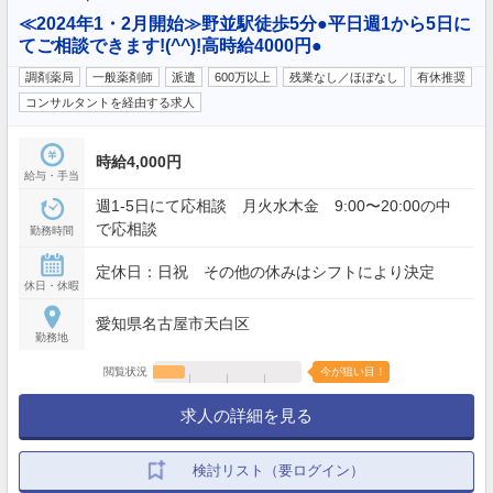
≪2024年1・2月開始≫野並駅徒歩5分●平日週1から5日に
てご相談できます!(^^)!高時給4000円●
調剤薬局
一般薬剤師
派遣
600万以上
残業なし／ほぼなし
有休推奨
コンサルタントを経由する求人
時給4,000円
給与・手当
週1-5日にて応相談 月火水木金 9:00〜20:00の中
で応相談
勤務時間
定休日：日祝 その他の休みはシフトにより決定
休日・休暇
愛知県名古屋市天白区
勤務地
閲覧状況
今が狙い目！
求人の詳細を見る
検討リスト（要ログイン）