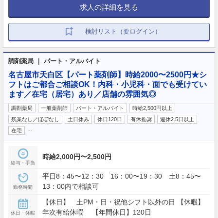
求人の詳細を見る
検討リスト（要ログイン）
調剤薬局 ｜ パート・アルバイト
名古屋市天白区【パート薬剤師】時給2000〜2500円★シ
フトはご都合ご相談OK！内科・小児科・面でも受けてい
ます／在宅（居宅）あり／店舗の雰囲気◎
調剤薬局
一般薬剤師
パート・アルバイト
時給2,500円以上
残業なし／ほぼなし
土日休み
休日120日
有休推奨
週休2.5日以上
…
在宅
時給2,000円〜2,500円
給与・手当
平日8：45〜12：30 16：00〜19：30 土8：45〜
13：00内で相談可
勤務時間
【休日】 土PM・日・祝他シフト以外の日 【休暇】
年次有給休暇 【年間休日】120日
休日・休暇