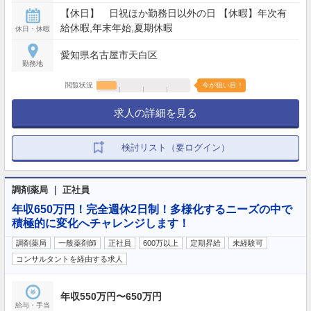
【休日】 日祝ほか勤務日以外の日 【休暇】年次有
給休暇,年末年始,夏期休暇
休日・休暇
愛知県名古屋市天白区
勤務地
閲覧状況
今が狙い目！
求人の詳細を見る
検討リスト（要ログイン）
調剤薬局 ｜ 正社員
年収650万円！完全週休2日制！多様化するニーズの中で
積極的に変化へチャレンジします！
調剤薬局
一般薬剤師
正社員
600万以上
定期昇給
未経験可
コンサルタントを経由する求人
年収550万円〜650万円
給与・手当