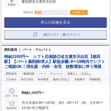
愛知県名古屋市天白区
勤務地
閲覧状況
今が狙い目！
求人の詳細を見る
検討リスト（要ログイン）
調剤薬局 ｜ パート・アルバイト
時給2200円〜 シフト応相談◎名古屋市天白区【植田
駅】【パート薬剤師/求人】駅徒歩圏♪9〜19時内でシフト
ご相談OK！消化器・内科・在宅 枚数増加に伴う増員
調剤薬局
一般薬剤師
パート・アルバイト
残業なし／ほぼなし
…
土日休み
休日120日
有休推奨
週休2.5日以上
未経験可
研修制度
時給2,200円〜
給与・手当
月火木金9:00〜19:00、水9：00〜17：00、土9:00〜
13:00 内で相談可
勤務時間