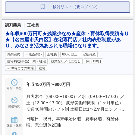
検討リスト（要ログイン）
調剤薬局 ｜ 正社員
★年収600万円可★残業少なめ★産休・育休取得実績有り
★【名古屋市天白区】在宅専門店／社内表彰制度があ
り、みなさま活気あふれる職場になります。
調剤薬局
一般薬剤師
正社員
600万以上
定期昇給
住宅補助(手当)・寮・社宅
残業なし／ほぼなし
休日120日
…
～18時までの職場
在宅
年収450万円〜600万円
給与・手当
月火木金（09:00〜19:00）／水（09:00〜17:00）／
土（13:00〜17:00） 変形労働時間制（1ヶ月単位）
勤務時間
※週40時間のシフト制 土曜日は1〜2か月にシフト勤
務あり
日曜日、祝日、年末年始休暇、夏季休暇、有給休
暇、完全週休2日制
休日・休暇