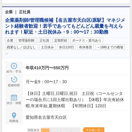
企業 ｜ 正社員
企業薬剤師/管理職候補【名古屋市天白区/原駅】マネジメ
ント経験者歓迎！若手であってもどんどん裁量を与えら
れます！駅近・土日祝休み・9：00〜17：30勤務
企業
管理薬剤師
正社員
定期昇給
ボーナス・賞与あり
残業なし／ほぼなし
土日休み
休日120日
有休推奨
～18時までの職場
…
年収410万円〜550万円
給与・手当
月〜金9：00〜17：30
勤務時間
【休日】土曜日,日曜日,祝日 土日祝（コールセンタ
ーの場合月に1回土曜出勤あり） 【休暇】年次有給休
休日・休暇
暇,年末年始,夏期休暇 【年間休日】120日
愛知県名古屋市天白区
勤務地
閲覧状況
今が狙い目！