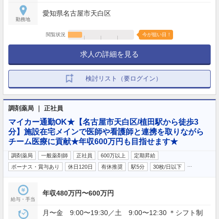
愛知県名古屋市天白区
勤務地
閲覧状況
今が狙い目！
求人の詳細を見る
検討リスト（要ログイン）
調剤薬局 ｜ 正社員
マイカー通勤OK★【名古屋市天白区/植田駅から徒歩3
分】施設在宅メインで医師や看護師と連携を取りながら
チーム医療に貢献★年収600万円も目指せます★
調剤薬局
一般薬剤師
正社員
600万以上
定期昇給
…
ボーナス・賞与あり
休日120日
有休推奨
駅5分
30枚/日以下
年収480万円〜600万円
給与・手当
月〜金 9:00〜19:30／土 9:00〜12:30 ＊シフト制