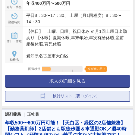
年収400万円〜500万円
給与・手当
平日8：30〜17：30、 土曜（月1回程度）8：30〜
14：30
勤務時間
【休日】 土曜、日曜、祝日休み ※月1回土曜日出勤
あり 【休暇】夏期休暇,年末年始,年次有給休暇,産前
休日・休暇
産後休暇,育児休暇
愛知県名古屋市天白区
勤務地
閲覧状況
今が狙い目！
求人の詳細を見る
検討リスト（要ログイン）
調剤薬局 ｜ 正社員
年収500〜600万円可能！【天白区・緑区の2店舗兼務】
【勤務薬剤師】2店舗とも駅徒歩圏＆車通勤OK／週40時
間シフト／経験を積みたい若手の方など大歓迎です！