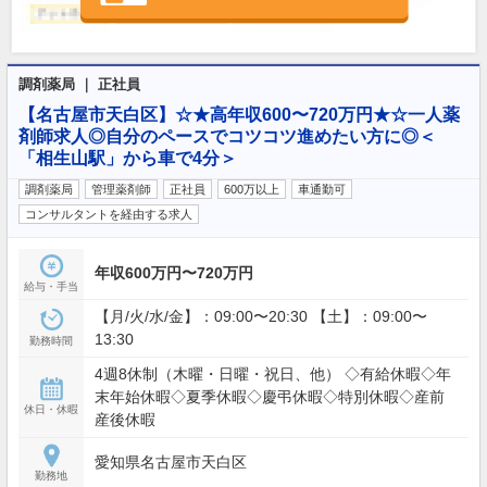
調剤薬局 ｜ 正社員
【名古屋市天白区】☆★高年収600〜720万円★☆一人薬
剤師求人◎自分のペースでコツコツ進めたい方に◎＜
「相生山駅」から車で4分＞
調剤薬局
管理薬剤師
正社員
600万以上
車通勤可
コンサルタントを経由する求人
年収600万円〜720万円
給与・手当
【月/火/水/金】：09:00〜20:30 【土】：09:00〜
13:30
勤務時間
4週8休制（木曜・日曜・祝日、他） ◇有給休暇◇年
末年始休暇◇夏季休暇◇慶弔休暇◇特別休暇◇産前
休日・休暇
産後休暇
愛知県名古屋市天白区
勤務地