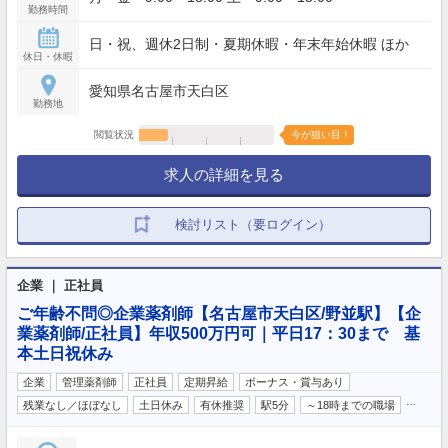
勤務時間
日・祝、週休2日制・夏期休暇・年末年始休暇 ほか
休日・休暇
愛知県名古屋市天白区
勤務地
閲覧状況
今が狙い目！
求人の詳細を見る
検討リスト（要ログイン）
企業 ｜ 正社員
ご年齢不問◎企業薬剤師【名古屋市天白区/野並駅】【企
業薬剤師/正社員】年収500万円可｜平日17：30まで 基
本土日祝休み
企業
管理薬剤師
正社員
定期昇給
ボーナス・賞与あり
…
残業なし／ほぼなし
土日休み
有休推奨
駅5分
～18時までの職場