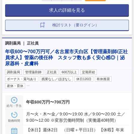
求人の詳細を見る
検討リスト（要ログイン）
調剤薬局 ｜ 正社員
年収600〜700万円可／名古屋市天白区【管理薬剤師/正社
員求人】管薬の後任枠 スタッフ数も多く安心感◎｜泌
尿器科・皮膚科
調剤薬局
管理薬剤師
正社員
600万以上
定期昇給
ボーナス・賞与あり
残業なし／ほぼなし
休日120日
有休推奨
…
産休・育休
年収600万円〜700万円
給与・手当
月〜火・木〜金／9:00〜19:00 水／9:00〜20:00 土／
9:00〜12:00 ※変形労働時間制（実働週40時間）
勤務時間
【休日】週休2日 （日曜＋平日1日） 【休暇】年末