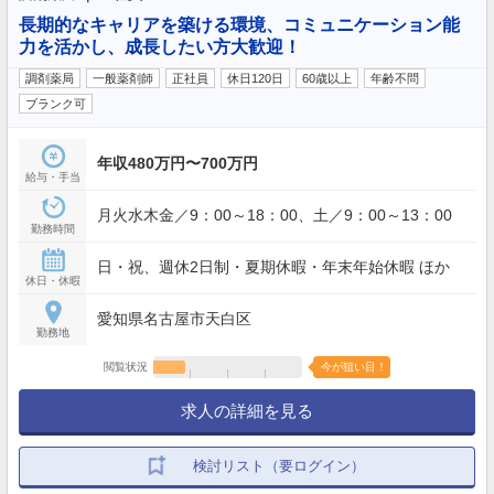
長期的なキャリアを築ける環境、コミュニケーション能
力を活かし、成長したい方大歓迎！
調剤薬局
一般薬剤師
正社員
休日120日
60歳以上
年齢不問
ブランク可
年収480万円〜700万円
給与・手当
月火水木金／9：00～18：00、土／9：00～13：00
勤務時間
日・祝、週休2日制・夏期休暇・年末年始休暇 ほか
休日・休暇
愛知県名古屋市天白区
勤務地
閲覧状況
今が狙い目！
求人の詳細を見る
検討リスト（要ログイン）