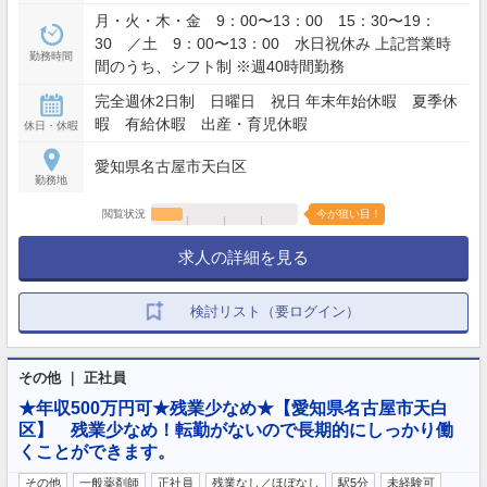
月・火・木・金 9：00〜13：00 15：30〜19：
30 ／土 9：00〜13：00 水日祝休み 上記営業時
勤務時間
間のうち、シフト制 ※週40時間勤務
完全週休2日制 日曜日 祝日 年末年始休暇 夏季休
暇 有給休暇 出産・育児休暇
休日・休暇
愛知県名古屋市天白区
勤務地
閲覧状況
今が狙い目！
求人の詳細を見る
検討リスト（要ログイン）
その他 ｜ 正社員
★年収500万円可★残業少なめ★【愛知県名古屋市天白
区】 残業少なめ！転勤がないので長期的にしっかり働
くことができます。
その他
一般薬剤師
正社員
残業なし／ほぼなし
駅5分
未経験可