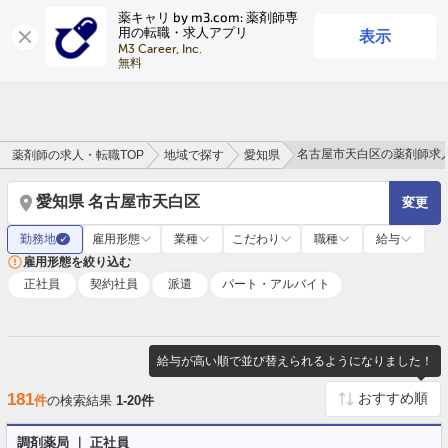
薬キャリ by m3.com: 薬剤師専
表示
用の転職・求人アプリ
ログイン
会員登録
M3 Career, Inc.

無料
名古屋市天白区の薬剤師求
薬剤師の求人・転職TOP
地域で探す
愛知県
愛知県 名古屋市天白区
変更
勤務地
雇用形態
業種
こだわり
職種
給与
✓
雇用形態を絞り込む
正社員
契約社員
派遣
パート・アルバイト
給与が高い順で並び替えられるようになりました！
181
件
の検索結果
1-20件
調剤薬局 ｜ 正社員