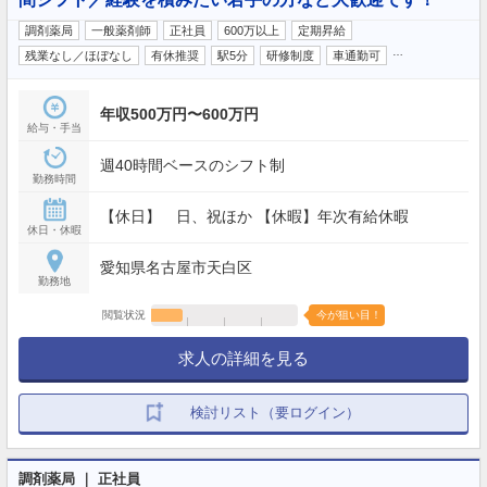
調剤薬局
一般薬剤師
正社員
600万以上
定期昇給
…
残業なし／ほぼなし
有休推奨
駅5分
研修制度
車通勤可
年収500万円〜600万円
給与・手当
週40時間ベースのシフト制
勤務時間
【休日】 日、祝ほか 【休暇】年次有給休暇
休日・休暇
愛知県名古屋市天白区
勤務地
閲覧状況
今が狙い目！
求人の詳細を見る
検討リスト（要ログイン）
調剤薬局 ｜ 正社員