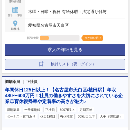
勤務時間
木曜・日曜・祝日 有給休暇：法定通り付与
休日・休暇
愛知県名古屋市天白区
勤務地
閲覧状況
今が狙い目！
求人の詳細を見る
検討リスト（要ログイン）
調剤薬局 ｜ 正社員
年間休日125日以上！【名古屋市天白区/植田駅】年収
480〜600万円！社員の働きやすさを大切にされている企
業◎育休復帰率や定着率の高さが魅力♪
調剤薬局
一般薬剤師
正社員
600万以上
定期昇給
ボーナス・賞与あり
休日120日
有休推奨
30枚/日以下
大手（50店舗）
…