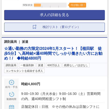
閲覧状況
今が狙い目！
求人の詳細を見る
検討リスト（要ログイン）
調剤薬局 ｜ 派遣
☆通い勤務の方限定/2024年1月スタート！【植田駅 徒
歩5分】＼高時給×週40時間でしっかり働きたい方にお勧
め！/ ◆時給4800円
調剤薬局
一般薬剤師
派遣
600万以上
残業なし／ほぼなし
コンサルタントを経由する求人
時給4,800円
給与・手当
9:00−19:30（月火水金）9:00−16:30（土）営業時間
の内、週40時間程度シフト制
勤務時間
店舗定休日：日祝 ※その他の休みは店舗シフトに