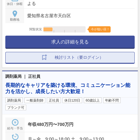
よる
休日・休暇
愛知県名古屋市天白区
勤務地
閲覧状況
今が狙い目！
求人の詳細を見る
検討リスト（要ログイン）
調剤薬局 ｜ 正社員
長期的なキャリアを築ける環境、コミュニケーション能
力を活かし、成長したい方大歓迎！
調剤薬局
一般薬剤師
正社員
休日120日
60歳以上
年齢不問
ブランク可
年収480万円〜700万円
給与・手当
月～金 9:00～18:00 土 9:00～13:00