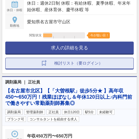
休日：週休2日制 休暇：有給休暇、夏季休暇、年末年
始休暇、産休育休、慶弔休暇 等
休日・休暇
愛知県名古屋市守山区
勤務地
閲覧状況
今が狙い目！
求人の詳細を見る
検討リスト（要ログイン）
調剤薬局 ｜ 正社員
【名古屋市北区】【「大曽根駅」徒歩5分★ 】高年収
450〜650万円！残業ほぼなし＆年休120日以上♪内科門前
で働きやすい常勤薬剤師募集◎
調剤薬局
管理薬剤師
正社員
休日120日
駅5分
未経験可
ブランク可
コンサルタントを経由する求人
年収450万円〜650万円