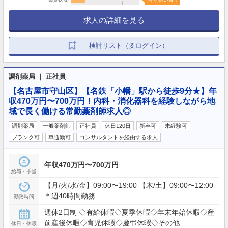
求人の詳細を見る
検討リスト（要ログイン）
調剤薬局 ｜ 正社員
【名古屋市守山区】【名鉄「小幡」駅から徒歩9分★】年
収470万円〜700万円！内科・消化器科を経験しながら地
域で長く働ける常勤薬剤師求人◎
調剤薬局
一般薬剤師
正社員
休日120日
新卒可
未経験可
ブランク可
車通勤可
コンサルタントを経由する求人
年収470万円〜700万円
給与・手当
【月/火/水/金】09:00〜19:00 【木/土】09:00〜12:00
＊週40時間勤務
勤務時間
週休2日制 ◇有給休暇◇夏季休暇◇年末年始休暇◇産
前産後休暇◇育児休暇◇慶弔休暇◇その他
休日・休暇