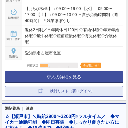
給与・手当
【月/火/木/金】：09:00〜19:00 【水】：09:00〜
17:00 【土】：09:00〜13:00 ＊変形労働時間制（週
勤務時間
40時間） ＊残業ほぼなし
週休2日制／＊年間休日120日 ◇有給休暇◇年末年始
休暇◇慶弔休暇◇産前産後休暇◇育児休暇◇介護休
休日・休暇
暇
愛知県名古屋市北区
勤務地
閲覧状況
今が狙い目！
求人の詳細を見る
検討リスト（要ログイン）
調剤薬局 ｜ 派遣
☆【瀬戸市】＼時給2900〜3200円×フルタイム／ ◆マ
イカー通勤可能 ◆即日募集 ◆しっかり働きたい方に
お勧め！ ◆18時まで ◆駅チカ