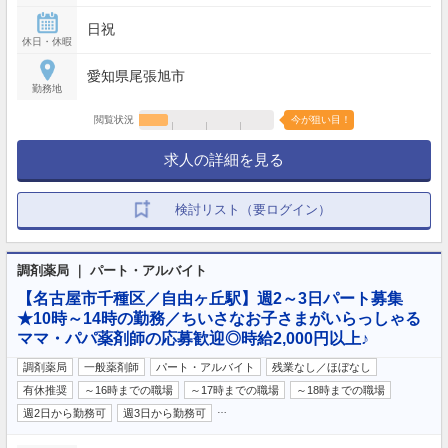
日祝
休日・休暇
愛知県尾張旭市
勤務地
閲覧状況
今が狙い目！
求人の詳細を見る
検討リスト（要ログイン）
調剤薬局 ｜ パート・アルバイト
【名古屋市千種区／自由ヶ丘駅】週2～3日パート募集
★10時～14時の勤務／ちいさなお子さまがいらっしゃる
ママ・パパ薬剤師の応募歓迎◎時給2,000円以上♪
調剤薬局
一般薬剤師
パート・アルバイト
残業なし／ほぼなし
有休推奨
～16時までの職場
～17時までの職場
～18時までの職場
…
週2日から勤務可
週3日から勤務可