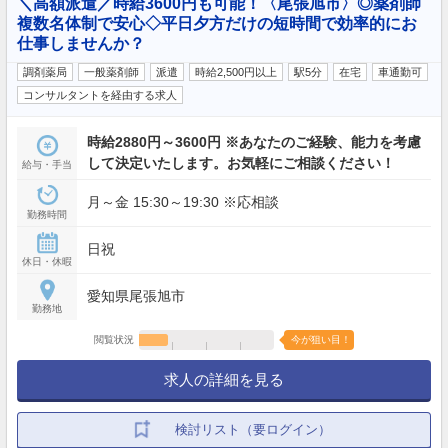
＼高額派遣／時給3600円も可能！〈尾張旭市〉◎薬剤師
複数名体制で安心◇平日夕方だけの短時間で効率的にお
仕事しませんか？
調剤薬局
一般薬剤師
派遣
時給2,500円以上
駅5分
在宅
車通勤可
コンサルタントを経由する求人
時給2880円～3600円 ※あなたのご経験、能力を考慮
して決定いたします。お気軽にご相談ください！
給与・手当
月～金 15:30～19:30 ※応相談
勤務時間
日祝
休日・休暇
愛知県尾張旭市
勤務地
閲覧状況
今が狙い目！
求人の詳細を見る
検討リスト（要ログイン）