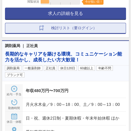
閲覧状況
今が狙い目！
求人の詳細を見る
検討リスト（要ログイン）
調剤薬局 ｜ 正社員
長期的なキャリアを築ける環境、コミュニケーション能
力を活かし、成長したい方大歓迎！
調剤薬局
一般薬剤師
正社員
休日120日
60歳以上
年齢不問
ブランク可
年収480万円〜700万円
給与・手当
月火水木金／9：00～18：00、土／9：00～13：00
勤務時間
日・祝、週休2日制・夏期休暇・年末年始休暇 ほか
休日・休暇