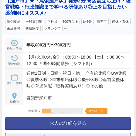
【瀬戸市】★「尾張瀬戸駅」徒歩2分 ★店舗立ち上げ・経
営戦略・行政知識まで学べる研修あり◎上を目指したい
薬剤師にオススメ♪
調剤薬局
一般薬剤師
正社員
600万以上
駅5分
新卒可
産休・育休
…
未経験可
研修制度
ブランク可
年収600万円〜700万円
給与・手当
【月/火/水/木/金】：08:30〜18:00 【土】：08:30〜
12:30 ＊週40時間勤務（シフト制）
勤務時間
週休2日制（日曜・祝日・他） ◇有給休暇◇GW休暇
◇夏季休暇◇年末年始休暇◇慶弔休暇◇産前産後休
休日・休暇
暇◇育児休暇（取得実績あり）◇その他
愛知県瀬戸市
勤務地
閲覧状況
今が狙い目！
求人の詳細を見る