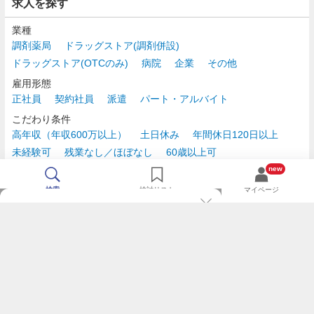
求人を探す
業種
調剤薬局
ドラッグストア(調剤併設)
ドラッグストア(OTCのみ)
病院
企業
その他
雇用形態
正社員
契約社員
派遣
パート・アルバイト
こだわり条件
高年収（年収600万以上）
土日休み
年間休日120日以上
未経験可
残業なし／ほぼなし
60歳以上可
時給2,500円以上
new
検索
検討リスト
マイページ
TOP
m3.comログインで
求人探しがもっと便利に
最近チェックした求人一覧
薬剤師の転職成功ガイド
希望に合う新着求人を通知
コンサルタントに転職相談
人気求人を通知メールで逃さずキャッチ
検討中の求人を保存
利用規約
個人情報の取り扱いについて
求人をキープして、比較・検討できる