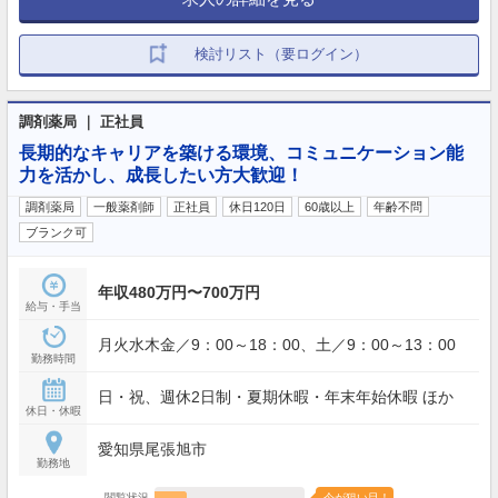
検討リスト（要ログイン）
調剤薬局 ｜ 正社員
長期的なキャリアを築ける環境、コミュニケーション能
力を活かし、成長したい方大歓迎！
調剤薬局
一般薬剤師
正社員
休日120日
60歳以上
年齢不問
ブランク可
年収480万円〜700万円
給与・手当
月火水木金／9：00～18：00、土／9：00～13：00
勤務時間
日・祝、週休2日制・夏期休暇・年末年始休暇 ほか
休日・休暇
愛知県尾張旭市
勤務地
閲覧状況
今が狙い目！