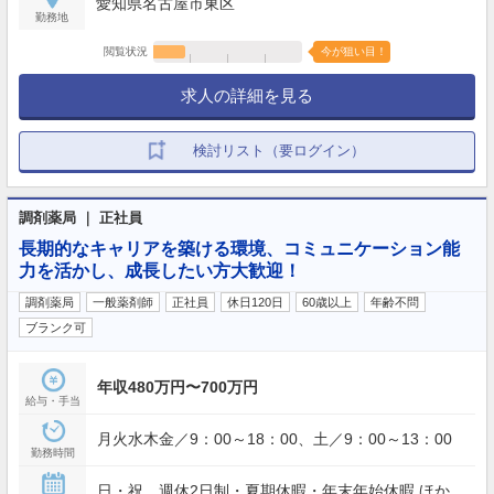
愛知県名古屋市東区
勤務地
閲覧状況
今が狙い目！
求人の詳細を見る
検討リスト（要ログイン）
調剤薬局 ｜ 正社員
長期的なキャリアを築ける環境、コミュニケーション能
力を活かし、成長したい方大歓迎！
調剤薬局
一般薬剤師
正社員
休日120日
60歳以上
年齢不問
ブランク可
年収480万円〜700万円
給与・手当
月火水木金／9：00～18：00、土／9：00～13：00
勤務時間
日・祝、週休2日制・夏期休暇・年末年始休暇 ほか