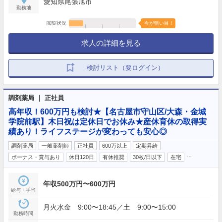
愛知県尾張旭市
勤務地
閲覧状況
今が狙い目！
求人の詳細を見る
検討リスト（要ログイン）
調剤薬局 ｜ 正社員
高年収！600万円も検討★【名古屋市守山区/大森・金城
学院前駅】木日祝は定休日でお休み★産休育休の取得実
績あり！ライフステージが変わっても安心◎
調剤薬局
一般薬剤師
正社員
600万以上
定期昇給
…
ボーナス・賞与あり
休日120日
有休推奨
30枚/日以下
在宅
年収500万円〜600万円
給与・手当
月火水金 9:00〜18:45／土 9:00〜15:00
勤務時間