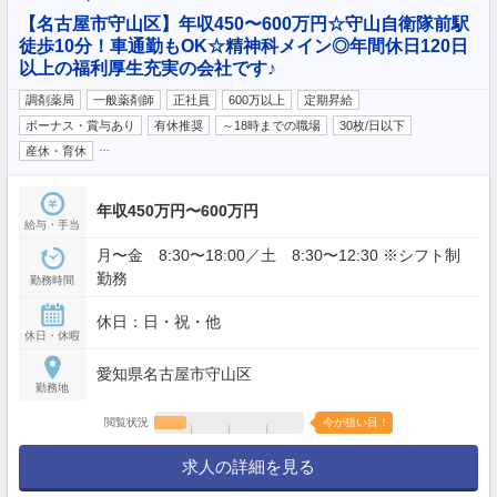
【名古屋市守山区】年収450〜600万円☆守山自衛隊前駅
徒歩10分！車通勤もOK☆精神科メイン◎年間休日120日
以上の福利厚生充実の会社です♪
調剤薬局
一般薬剤師
正社員
600万以上
定期昇給
ボーナス・賞与あり
有休推奨
～18時までの職場
30枚/日以下
…
産休・育休
年収450万円〜600万円
給与・手当
月〜金 8:30〜18:00／土 8:30〜12:30 ※シフト制
勤務
勤務時間
休日：日・祝・他
休日・休暇
愛知県名古屋市守山区
勤務地
閲覧状況
今が狙い目！
求人の詳細を見る