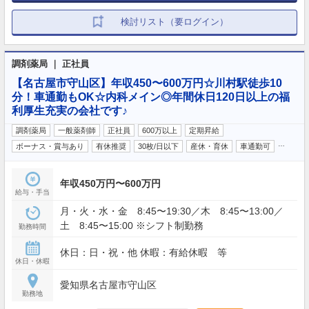
検討リスト（要ログイン）
調剤薬局 ｜ 正社員
【名古屋市守山区】年収450〜600万円☆川村駅徒歩10
分！車通勤もOK☆内科メイン◎年間休日120日以上の福
利厚生充実の会社です♪
調剤薬局
一般薬剤師
正社員
600万以上
定期昇給
…
ボーナス・賞与あり
有休推奨
30枚/日以下
産休・育休
車通勤可
年収450万円〜600万円
給与・手当
月・火・水・金 8:45〜19:30／木 8:45〜13:00／
土 8:45〜15:00 ※シフト制勤務
勤務時間
休日：日・祝・他 休暇：有給休暇 等
休日・休暇
愛知県名古屋市守山区
勤務地