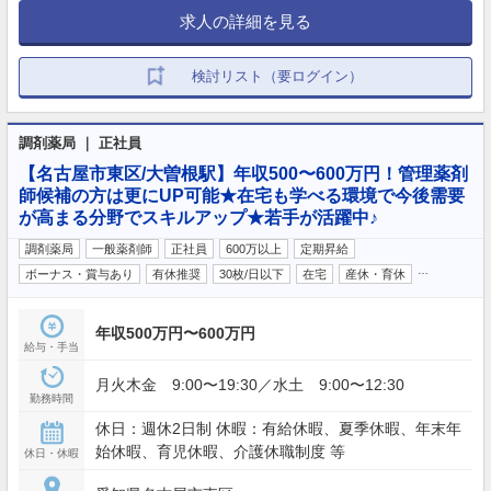
求人の詳細を見る
検討リスト（要ログイン）
調剤薬局 ｜ 正社員
【名古屋市東区/大曽根駅】年収500〜600万円！管理薬剤
師候補の方は更にUP可能★在宅も学べる環境で今後需要
が高まる分野でスキルアップ★若手が活躍中♪
調剤薬局
一般薬剤師
正社員
600万以上
定期昇給
…
ボーナス・賞与あり
有休推奨
30枚/日以下
在宅
産休・育休
年収500万円〜600万円
給与・手当
月火木金 9:00〜19:30／水土 9:00〜12:30
勤務時間
休日：週休2日制 休暇：有給休暇、夏季休暇、年末年
始休暇、育児休暇、介護休職制度 等
休日・休暇