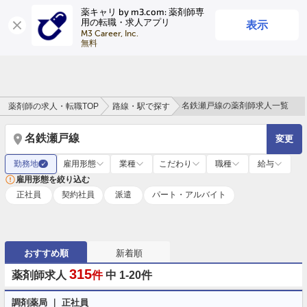
薬キャリ by m3.com: 薬剤師専
表示
用の転職・求人アプリ
ログイン
会員登録
M3 Career, Inc.

無料
名鉄瀬戸線の薬剤師求人一覧
薬剤師の求人・転職TOP
路線・駅で探す
名鉄瀬戸線
変更
勤務地
雇用形態
業種
こだわり
職種
給与
✓
雇用形態を絞り込む
正社員
契約社員
派遣
パート・アルバイト
おすすめ順
新着順
315
薬剤師求人
件
中 1-20件
調剤薬局 ｜ 正社員