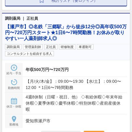
検討リスト（要ログイン）
調剤薬局 ｜ 正社員
【瀬戸市】◎名鉄「三郷駅」から徒歩12分◎高年収500万
円〜720万円スタート★1日6〜7時間勤務！お休みが取り
やすい一人薬剤師求人◎
調剤薬局
管理薬剤師
正社員
研修制度
車通勤可
コンサルタントを経由する求人
年収500万円〜720万円
給与・手当
【月/火/木/金】：09:00〜19:30 【水/土】：09:00〜
12:00 ＊1日6〜7時間勤務
勤務時間
4週8休制（日曜・祝日、他） ◇有給休暇◇年末年始
休暇◇夏季休暇◇慶弔休暇◇特別休暇◇産前産後休
休日・休暇
暇
愛知県瀬戸市
勤務地