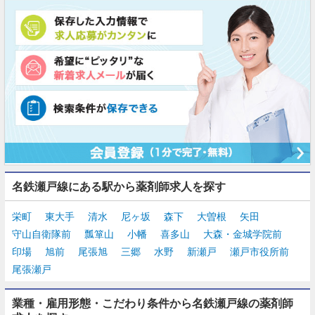
名鉄瀬戸線にある駅から薬剤師求人を探す
栄町
東大手
清水
尼ヶ坂
森下
大曽根
矢田
守山自衛隊前
瓢箪山
小幡
喜多山
大森・金城学院前
印場
旭前
尾張旭
三郷
水野
新瀬戸
瀬戸市役所前
尾張瀬戸
業種・雇用形態・こだわり条件から名鉄瀬戸線の薬剤師