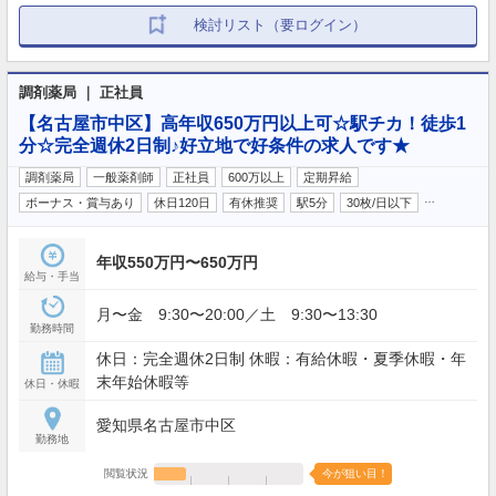
検討リスト（要ログイン）
調剤薬局 ｜ 正社員
【名古屋市中区】高年収650万円以上可☆駅チカ！徒歩1
分☆完全週休2日制♪好立地で好条件の求人です★
調剤薬局
一般薬剤師
正社員
600万以上
定期昇給
…
ボーナス・賞与あり
休日120日
有休推奨
駅5分
30枚/日以下
年収550万円〜650万円
給与・手当
月〜金 9:30〜20:00／土 9:30〜13:30
勤務時間
休日：完全週休2日制 休暇：有給休暇・夏季休暇・年
末年始休暇等
休日・休暇
愛知県名古屋市中区
勤務地
閲覧状況
今が狙い目！