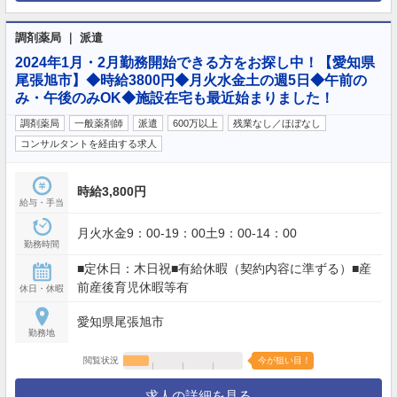
調剤薬局 ｜ 派遣
2024年1月・2月勤務開始できる方をお探し中！【愛知県
尾張旭市】◆時給3800円◆月火水金土の週5日◆午前の
み・午後のみOK◆施設在宅も最近始まりました！
調剤薬局
一般薬剤師
派遣
600万以上
残業なし／ほぼなし
コンサルタントを経由する求人
時給3,800円
給与・手当
月火水金9：00-19：00土9：00-14：00
勤務時間
■定休日：木日祝■有給休暇（契約内容に準ずる）■産
前産後育児休暇等有
休日・休暇
愛知県尾張旭市
勤務地
閲覧状況
今が狙い目！
求人の詳細を見る