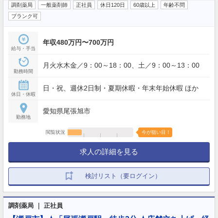
調剤薬局
一般薬剤師
正社員
休日120日
60歳以上
年齢不問
ブランク可
年収480万円〜700万円
給与・手当
月火水木金／9：00～18：00、土／9：00～13：00
勤務時間
日・祝、週休2日制・夏期休暇・年末年始休暇 ほか
休日・休暇
愛知県尾張旭市
勤務地
閲覧状況
今が狙い目！
求人の詳細を見る
検討リスト（要ログイン）
調剤薬局 ｜ 正社員