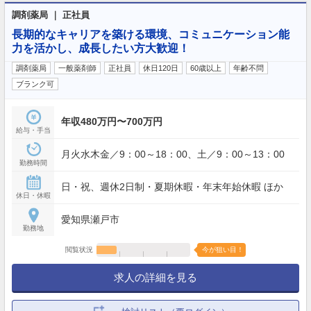
調剤薬局 ｜ 正社員
長期的なキャリアを築ける環境、コミュニケーション能
力を活かし、成長したい方大歓迎！
調剤薬局
一般薬剤師
正社員
休日120日
60歳以上
年齢不問
ブランク可
年収480万円〜700万円
給与・手当
月火水木金／9：00～18：00、土／9：00～13：00
勤務時間
日・祝、週休2日制・夏期休暇・年末年始休暇 ほか
休日・休暇
愛知県瀬戸市
勤務地
閲覧状況
今が狙い目！
求人の詳細を見る