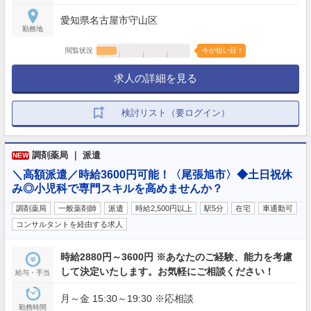
愛知県名古屋市守山区
勤務地
閲覧状況
今が狙い目！
求人の詳細を見る
検討リスト（要ログイン）
調剤薬局 ｜ 派遣
NEW
＼高額派遣／時給3600円可能！〈尾張旭市〉◆土日祝休
み◎小児科で専門スキルを高めませんか？
調剤薬局
一般薬剤師
派遣
時給2,500円以上
駅5分
在宅
車通勤可
コンサルタントを経由する求人
時給2880円～3600円 ※あなたのご経験、能力を考慮
して決定いたします。お気軽にご相談ください！
給与・手当
月～金 15:30～19:30 ※応相談
勤務時間