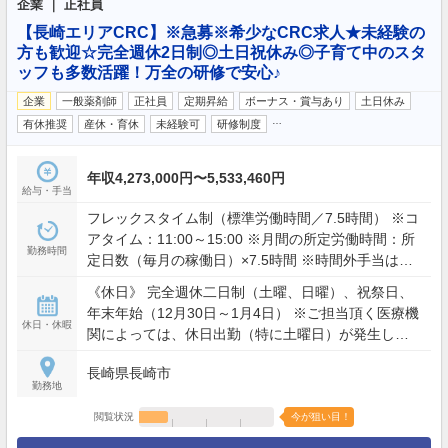
企業 ｜ 正社員
【長崎エリアCRC】※急募※希少なCRC求人★未経験の
方も歓迎☆完全週休2日制◎土日祝休み◎子育て中のスタ
ッフも多数活躍！万全の研修で安心♪
企業
一般薬剤師
正社員
定期昇給
ボーナス・賞与あり
土日休み
…
有休推奨
産休・育休
未経験可
研修制度
年収4,273,000円〜5,533,460円
給与・手当
フレックスタイム制（標準労働時間／7.5時間） ※コ
アタイム：11:00～15:00 ※月間の所定労働時間：所
勤務時間
定日数（毎月の稼働日）×7.5時間 ※時間外手当は、
総労働時間に対し所定労働時間を超える分について
《休日》 完全週休二日制（土曜、日曜）、祝祭日、
支給。 ただし、別途支給されるのは業務手当の対象
年末年始（12月30日～1月4日） ※ご担当頂く医療機
となる時間（30時間）を超えた分となります。
休日・休暇
関によっては、休日出勤（特に土曜日）が発生しま
すが、事前に他平日と休日を振り替えて頂き、振替
長崎県長崎市
休日を取得して頂きます。 《休暇》 ・有給休暇：入
勤務地
社3ヵ月後に3日付与、入社6ヵ月後に7日付与、以後
は1年毎に法定に基づき付与（リフレッシュを目的と
閲覧状況
今が狙い目！
した有給休暇 別途5日付与） ・特別休暇 ・慶弔休暇