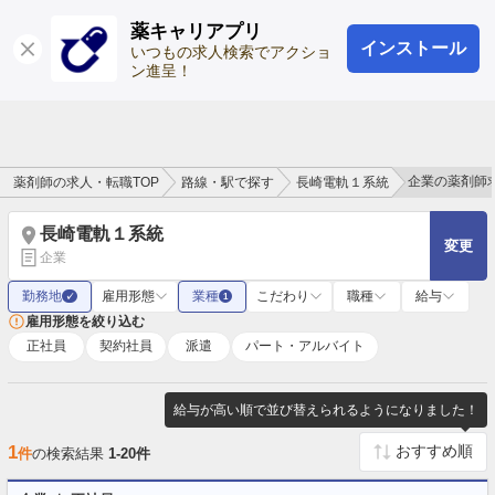
薬キャリアプリ
インストール
ログイン
会員登録
いつもの求人検索でアクショ
ン進呈！
企業の薬剤師
薬剤師の求人・転職TOP
路線・駅で探す
長崎電軌１系統
長崎電軌１系統
変更
企業
勤務地
雇用形態
業種
こだわり
職種
給与
✓
1
雇用形態を絞り込む
正社員
契約社員
派遣
パート・アルバイト
給与が高い順で並び替えられるようになりました！
1
件
の検索結果
1-20件