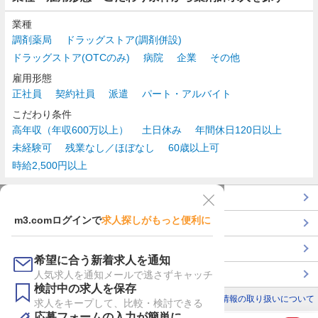
業種
調剤薬局
ドラッグストア(調剤併設)
ドラッグストア(OTCのみ)
病院
企業
その他
雇用形態
正社員
契約社員
派遣
パート・アルバイト
こだわり条件
高年収（年収600万以上）
土日休み
年間休日120日以上
未経験可
残業なし／ほぼなし
60歳以上可
時給2,500円以上
TOP
m3.comログインで
求人探しがもっと便利に
最近チェックした求人一覧
薬剤師の転職成功ガイド
希望に合う新着求人を通知
コンサルタントに転職相談
人気求人を通知メールで逃さずキャッチ
検討中の求人を保存
利用規約
個人情報の取り扱いについて
求人をキープして、比較・検討できる
応募フォームの入力が簡単に