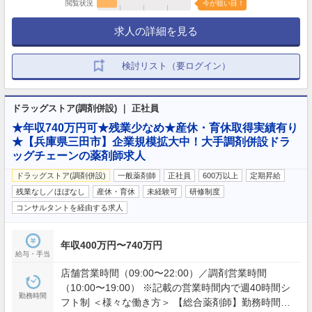
閲覧状況
今が狙い目！
求人の詳細を見る
検討リスト（要ログイン）
ドラッグストア(調剤併設) ｜ 正社員
★年収740万円可★残業少なめ★産休・育休取得実績有り
★【兵庫県三田市】企業規模拡大中！大手調剤併設ドラ
ッグチェーンの薬剤師求人
ドラッグストア(調剤併設)
一般薬剤師
正社員
600万以上
定期昇給
残業なし／ほぼなし
産休・育休
未経験可
研修制度
コンサルタントを経由する求人
年収400万円〜740万円
給与・手当
店舗営業時間（09:00〜22:00）／調剤営業時間
（10:00〜19:00） ※記載の営業時間内で週40時間シ
勤務時間
フト制 ＜様々な働き方＞ 【総合薬剤師】勤務時間：