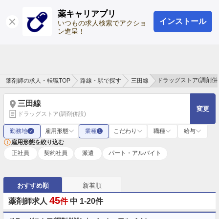
薬キャリアプリ
インストール
ログイン
会員登録
いつもの求人検索でアクショ
ン進呈！
ドラッグストア(調剤併
薬剤師の求人・転職TOP
路線・駅で探す
三田線
三田線
変更
ドラッグストア(調剤併設)
勤務地
雇用形態
業種
こだわり
職種
給与
✓
1
雇用形態を絞り込む
正社員
契約社員
派遣
パート・アルバイト
おすすめ順
新着順
45
薬剤師求人
件
中 1-20件