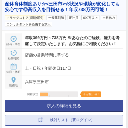
産休育休制度あり☆<三田市>☆状況や環境が変化しても
安心です◎高収入を目指せる！年収738万円可能！
ドラッグストア(調剤併設)
一般薬剤師
正社員
600万以上
土日休み
コンサルタントを経由する求人
年収399万円～738万円 ※あなたのご経験、能力を考
慮して決定いたします。お気軽にご相談ください！
給与・手当
店舗の営業時間に準ずる
勤務時間
土・日祝 / 年間休日117日
休日・休暇
兵庫県三田市
勤務地
閲覧状況
今が狙い目！
求人の詳細を見る
検討リスト（要ログイン）