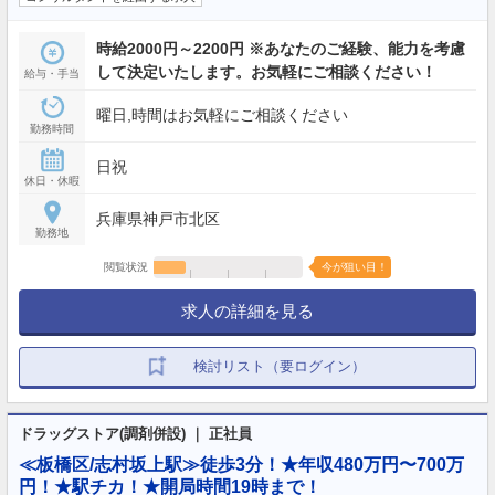
時給2000円～2200円 ※あなたのご経験、能力を考慮
して決定いたします。お気軽にご相談ください！
給与・手当
曜日,時間はお気軽にご相談ください
勤務時間
日祝
休日・休暇
兵庫県神戸市北区
勤務地
閲覧状況
今が狙い目！
求人の詳細を見る
検討リスト（要ログイン）
ドラッグストア(調剤併設) ｜ 正社員
≪板橋区/志村坂上駅≫徒歩3分！★年収480万円〜700万
円！★駅チカ！★開局時間19時まで！