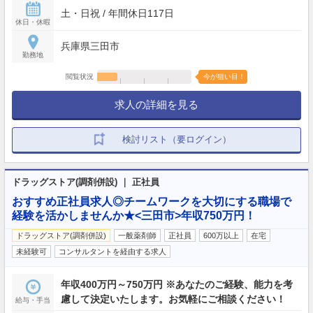
土・日祝 / 年間休日117日
休日・休暇
兵庫県三田市
勤務地
閲覧状況
今が狙い目！
求人の詳細を見る
検討リスト（要ログイン）
ドラッグストア(調剤併設) ｜ 正社員
おすすめ正社員求人◎チームワークを大切にする職場で
経験を活かしませんか★<三田市>年収750万円！
ドラッグストア(調剤併設)
一般薬剤師
正社員
600万以上
在宅
未経験可
コンサルタントを経由する求人
年収400万円～750万円 ※あなたのご経験、能力を考
慮して決定いたします。お気軽にご相談ください！
給与・手当