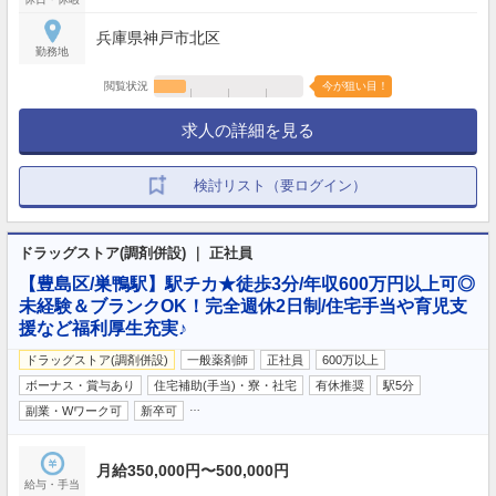
兵庫県神戸市北区
勤務地
閲覧状況
今が狙い目！
求人の詳細を見る
検討リスト（要ログイン）
ドラッグストア(調剤併設) ｜ 正社員
【豊島区/巣鴨駅】駅チカ★徒歩3分/年収600万円以上可◎
未経験＆ブランクOK！完全週休2日制/住宅手当や育児支
援など福利厚生充実♪
ドラッグストア(調剤併設)
一般薬剤師
正社員
600万以上
ボーナス・賞与あり
住宅補助(手当)・寮・社宅
有休推奨
駅5分
…
副業・Wワーク可
新卒可
月給350,000円〜500,000円
給与・手当