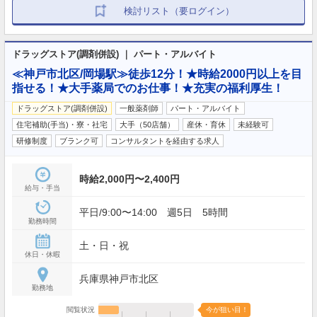
検討リスト（要ログイン）
ドラッグストア(調剤併設) ｜ パート・アルバイト
≪神戸市北区/岡場駅≫徒歩12分！★時給2000円以上を目
指せる！★大手薬局でのお仕事！★充実の福利厚生！
ドラッグストア(調剤併設)
一般薬剤師
パート・アルバイト
住宅補助(手当)・寮・社宅
大手（50店舗）
産休・育休
未経験可
研修制度
ブランク可
コンサルタントを経由する求人
時給2,000円〜2,400円
給与・手当
平日/9:00〜14:00 週5日 5時間
勤務時間
土・日・祝
休日・休暇
兵庫県神戸市北区
勤務地
閲覧状況
今が狙い目！