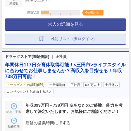
勤務地
閲覧状況
今が狙い目！
求人の詳細を見る
検討リスト（要ログイン）
ドラッグストア(調剤併設) ｜ 正社員
年間休日117日☆育休取得可能！<三田市>ライフスタイル
に合わせてお仕事しませんか？高収入を目指せる！年収
738万円可能！
ドラッグストア(調剤併設)
一般薬剤師
正社員
600万以上
土日休み
コンサルタントを経由する求人
年収399万円～738万円 ※あなたのご経験、能力を考
慮して決定いたします。お気軽にご相談ください！
給与・手当
店舗の営業時間に準ずる
勤務時間