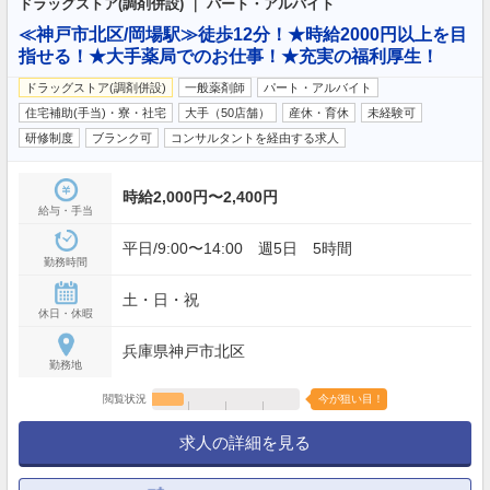
ドラッグストア(調剤併設) ｜ パート・アルバイト
≪神戸市北区/岡場駅≫徒歩12分！★時給2000円以上を目
指せる！★大手薬局でのお仕事！★充実の福利厚生！
ドラッグストア(調剤併設)
一般薬剤師
パート・アルバイト
住宅補助(手当)・寮・社宅
大手（50店舗）
産休・育休
未経験可
研修制度
ブランク可
コンサルタントを経由する求人
時給2,000円〜2,400円
給与・手当
平日/9:00〜14:00 週5日 5時間
勤務時間
土・日・祝
休日・休暇
兵庫県神戸市北区
勤務地
閲覧状況
今が狙い目！
求人の詳細を見る