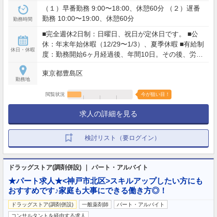
（１）早番勤務 9:00〜18:00、休憩60分 （２）遅番
勤務 10:00〜19:00、休憩60分
勤務時間
■完全週休2日制：日曜日、祝日が定休日です。 ■公
休：年末年始休暇（12/29〜1/3）、夏季休暇 ■有給制
休日・休暇
度：勤務開始6ヶ月経過後、年間10日。その後、労基
法に準じて運用。 ■その他：慶事・弔事等による「特
東京都豊島区
別休暇制度（最大5日）」 ・産休、育休制度あり ◎
勤務地
育児支援あり
閲覧状況
今が狙い目！
求人の詳細を見る
検討リスト（要ログイン）
ドラッグストア(調剤併設) ｜ パート・アルバイト
★パート求人★<神戸市北区>スキルアップしたい方にも
おすすめです♪家庭も大事にできる働き方◎！
ドラッグストア(調剤併設)
一般薬剤師
パート・アルバイト
コンサルタントを経由する求人