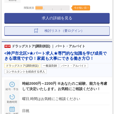
閲覧状況
今が狙い目！
求人の詳細を見る
検討リスト（要ログイン）
ドラッグストア(調剤併設) ｜ パート・アルバイト
NEW
<神戸市北区>★パート求人★専門的な知識を学び成長で
きる環境です◎！家庭も大事にできる働き方◎！
ドラッグストア(調剤併設)
一般薬剤師
パート・アルバイト
コンサルタントを経由する求人
時給2000円～2200円 ※あなたのご経験、能力を考慮
して決定いたします。お気軽にご相談ください！
給与・手当
曜日,時間はお気軽にご相談ください
勤務時間
日祝
休日・休暇