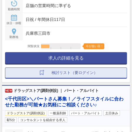
店舗の営業時間に準ずる
勤務時間
日祝 / 年間休日117日
休日・休暇
兵庫県三田市
勤務地
閲覧状況
今が狙い目！
求人の詳細を見る
検討リスト（要ログイン）
ドラッグストア(調剤併設) ｜ パート・アルバイト
NEW
<千代田区>＼パートさん募集！／ライフスタイルに合わ
せた勤務が可能★お気軽にご相談ください♪
ドラッグストア(調剤併設)
一般薬剤師
パート・アルバイト
土日休み
駅5分
コンサルタントを経由する求人