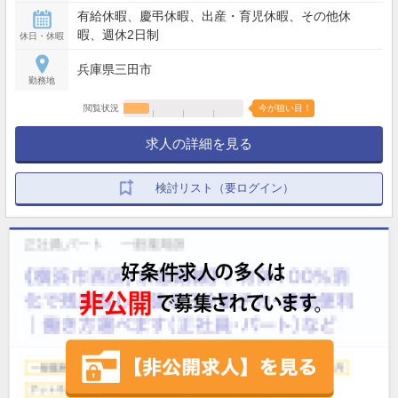
実働8時間のシフト制／休日：週休2日制（シフト
有給休暇、慶弔休暇、出産・育児休暇、その他休
制） 【調剤薬剤師】勤務時間：9時〜19時／休日：
暇、週休2日制
休日・休暇
土曜日、日曜日、祝日
兵庫県三田市
勤務地
閲覧状況
今が狙い目！
求人の詳細を見る
検討リスト（要ログイン）