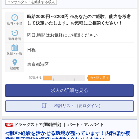
コンサルタントを経由する求人
時給2000円～2200円 ※あなたのご経験、能力を考慮
して決定いたします。お気軽にご相談ください！
給与・手当
曜日,時間はお気軽にご相談ください
勤務時間
日祝
休日・休暇
東京都港区
勤務地
閲覧状況
今が狙い目！
求人の詳細を見る
検討リスト（要ログイン）
ドラッグストア(調剤併設) ｜ パート・アルバイト
NEW
<港区>経験を活かせる環境が整っています！内科ほか複