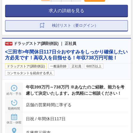
求人の詳細を見る
検討リスト（要ログイン）
ドラッグストア(調剤併設) ｜ 正社員
NEW
<三田市>年間休日117日☆おやすみをしっかり確保したい
方必見です！高収入を目指せる！年収738万円可能！
ドラッグストア(調剤併設)
一般薬剤師
正社員
600万以上
コンサルタントを経由する求人
年収399万円～738万円 ※あなたのご経験、能力を考
慮して決定いたします。お気軽にご相談ください！
給与・手当
店舗の営業時間に準ずる
勤務時間
日祝 / 年間休日117日
休日・休暇
兵庫県三田市