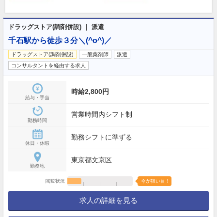
ドラッグストア(調剤併設) ｜ 派遣
千石駅から徒歩３分＼(^o^)／
ドラッグストア(調剤併設)
一般薬剤師
派遣
コンサルタントを経由する求人
時給2,800円
給与・手当
営業時間内シフト制
勤務時間
勤務シフトに準ずる
休日・休暇
東京都文京区
勤務地
閲覧状況
今が狙い目！
求人の詳細を見る