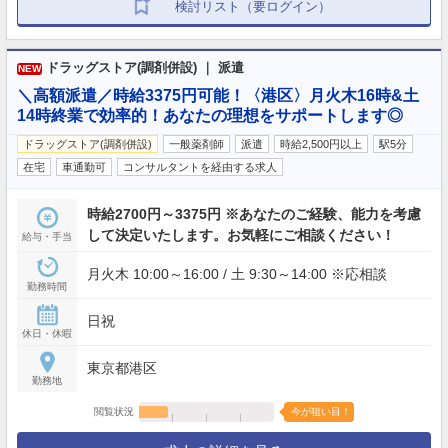
検討リスト（要ログイン）
ドラッグストア(調剤併設) ｜ 派遣
NEW
＼高額派遣／時給3375円可能！〈港区〉月火木16時&土
14時終業で効率的！あなたの理想をサポートします◎
ドラッグストア(調剤併設)
一般薬剤師
派遣
時給2,500円以上
駅5分
在宅
車通勤可
コンサルタントを経由する求人
時給2700円～3375円 ※あなたのご経験、能力を考慮
して決定いたします。お気軽にご相談ください！
給与・手当
月火木 10:00～16:00 / 土 9:30～14:00 ※応相談
勤務時間
日祝
休日・休暇
東京都港区
勤務地
閲覧状況
今が狙い目！