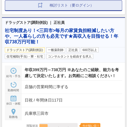
検討リスト（要ログイン）
ドラッグストア(調剤併設) ｜ 正社員
社宅制度あり！<三田市>毎月の家賃負担軽減したい方
や、一人暮らしの方も必見です★高収入を目指せる！年
収738万円可能！
ドラッグストア(調剤併設)
一般薬剤師
正社員
600万以上
住宅補助(手当)・寮・社宅
コンサルタントを経由する求人
年収399万円～738万円 ※あなたのご経験、能力を考
慮して決定いたします。お気軽にご相談ください！
給与・手当
店舗の営業時間に準ずる
勤務時間
日祝 / 年間休日117日
休日・休暇
兵庫県三田市
勤務地
閲覧状況
今が狙い目！