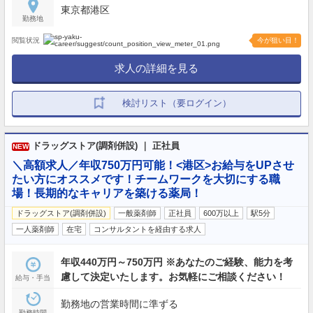
東京都港区
勤務地
閲覧状況
今が狙い目！
求人の詳細を見る
検討リスト（要ログイン）
ドラッグストア(調剤併設) ｜ 正社員
NEW
＼高額求人／年収750万円可能！<港区>お給与をUPさせ
たい方にオススメです！チームワークを大切にする職
場！長期的なキャリアを築ける薬局！
ドラッグストア(調剤併設)
一般薬剤師
正社員
600万以上
駅5分
一人薬剤師
在宅
コンサルタントを経由する求人
年収440万円～750万円 ※あなたのご経験、能力を考
慮して決定いたします。お気軽にご相談ください！
給与・手当
勤務地の営業時間に準ずる
勤務時間