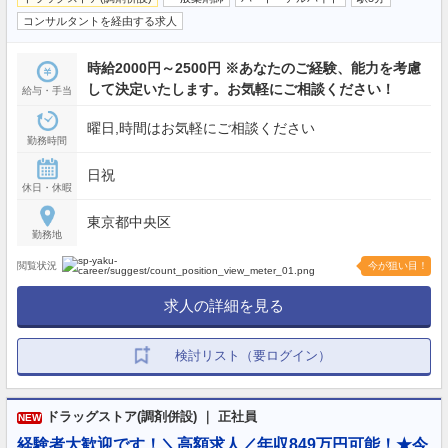
コンサルタントを経由する求人
時給2000円～2500円 ※あなたのご経験、能力を考慮
して決定いたします。お気軽にご相談ください！
給与・手当
曜日,時間はお気軽にご相談ください
勤務時間
日祝
休日・休暇
東京都中央区
勤務地
閲覧状況
今が狙い目！
求人の詳細を見る
検討リスト（要ログイン）
ドラッグストア(調剤併設) ｜ 正社員
NEW
経験者大歓迎です！＼高額求人／年収849万円可能！★今