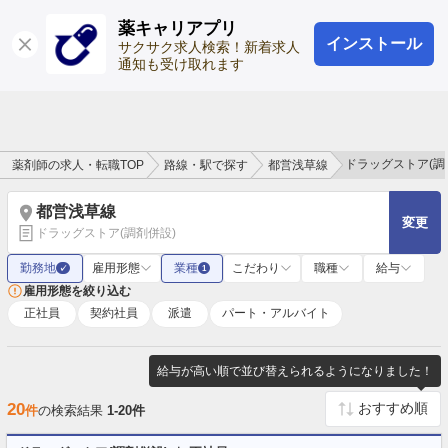
薬キャリアプリ
インストール
ログイン
会員登録
サクサク求人検索！新着求人
通知も受け取れます
ドラッグストア(調
薬剤師の求人・転職TOP
路線・駅で探す
都営浅草線
都営浅草線
変更
ドラッグストア(調剤併設)
勤務地
雇用形態
業種
こだわり
職種
給与
✓
1
雇用形態を絞り込む
正社員
契約社員
派遣
パート・アルバイト
給与が高い順で並び替えられるようになりました！
20
件
の検索結果
1-20件