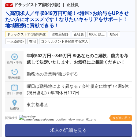
ドラッグストア(調剤併設) ｜ 正社員
NEW
＼高額求人／年収849万円可能！<港区>お給与をUPさせ
たい方にオススメです！なりたいキャリアをサポート！
地域医療に貢献できる！
ドラッグストア(調剤併設)
管理薬剤師
正社員
600万以上
駅5分
一人薬剤師
在宅
コンサルタントを経由する求人
年収502万円～849万円 ※あなたのご経験、能力を考
慮して決定いたします。お気軽にご相談ください！
給与・手当
勤務地の営業時間に準ずる
勤務時間
曜日は勤務地により異なる / 会社規定に準ず / 4週9休
(祝日含む) / 年間休日117日
休日・休暇
東京都港区
勤務地
閲覧状況
今が狙い目！
求人の詳細を見る