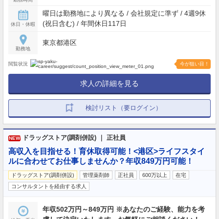
曜日は勤務地により異なる / 会社規定に準ず / 4週9休
(祝日含む) / 年間休日117日
休日・休暇
東京都港区
勤務地
閲覧状況
今が狙い目！
求人の詳細を見る
検討リスト（要ログイン）
ドラッグストア(調剤併設) ｜ 正社員
NEW
高収入を目指せる！育休取得可能！<港区>ライフスタイ
ルに合わせてお仕事しませんか？年収849万円可能！
ドラッグストア(調剤併設)
管理薬剤師
正社員
600万以上
在宅
コンサルタントを経由する求人
年収502万円～849万円 ※あなたのご経験、能力を考