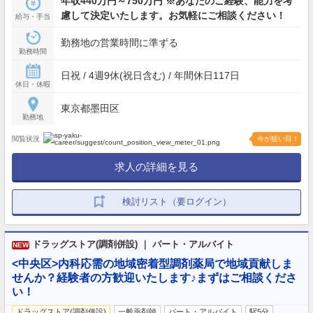
年収440万円～750万円 ※あなたのご経験、能力を考
慮して決定いたします。お気軽にご相談ください！
給与・手当
勤務地の営業時間に準ずる
勤務時間
日祝 / 4週9休(祝日含む) / 年間休日117日
休日・休暇
東京都墨田区
勤務地
閲覧状況
今が狙い目！
求人の詳細を見る
検討リスト（要ログイン）
ドラッグストア(調剤併設) ｜ パート・アルバイト
NEW
<中央区>内科応需の地域密着型調剤薬局で地域貢献しま
せんか？経験者の方歓迎いたします♪まずはご相談くださ
い！
ドラッグストア(調剤併設)
一般薬剤師
パート・アルバイト
駅5分