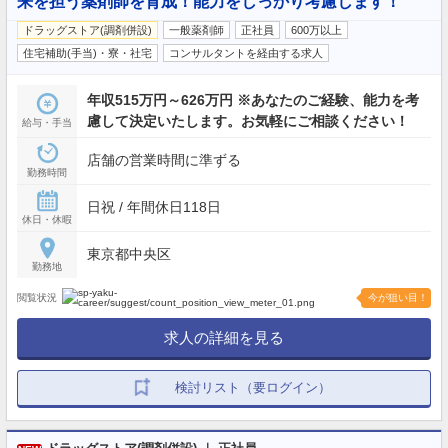
来を担う薬剤師を育成！能力をしっかり考慮します！
ドラッグストア(調剤併設)
一般薬剤師
正社員
600万以上
住宅補助(手当)・寮・社宅
コンサルタントを経由する求人
年収515万円～626万円 ※あなたのご経験、能力を考
慮して決定いたします。お気軽にご相談ください！
給与・手当
店舗の営業時間に準ずる
勤務時間
日祝 / 年間休日118日
休日・休暇
東京都中央区
勤務地
閲覧状況
今が狙い目！
求人の詳細を見る
検討リスト（要ログイン）