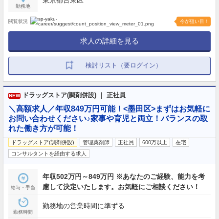
東京都台東区
勤務地
閲覧状況
今が狙い目！
求人の詳細を見る
検討リスト（要ログイン）
ドラッグストア(調剤併設) ｜ 正社員
NEW
＼高額求人／年収849万円可能！<墨田区>まずはお気軽に
お問い合わせください♪家事や育児と両立！バランスの取
れた働き方が可能！
ドラッグストア(調剤併設)
管理薬剤師
正社員
600万以上
在宅
コンサルタントを経由する求人
年収502万円～849万円 ※あなたのご経験、能力を考
慮して決定いたします。お気軽にご相談ください！
給与・手当
勤務地の営業時間に準ずる
勤務時間