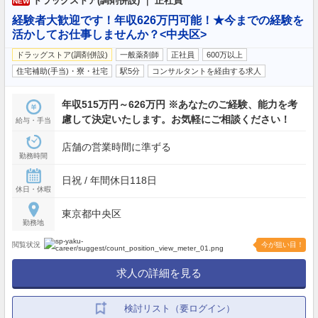
ドラッグストア(調剤併設) ｜ 正社員
NEW
経験者大歓迎です！年収626万円可能！★今までの経験を
活かしてお仕事しませんか？<中央区>
ドラッグストア(調剤併設)
一般薬剤師
正社員
600万以上
住宅補助(手当)・寮・社宅
駅5分
コンサルタントを経由する求人
年収515万円～626万円 ※あなたのご経験、能力を考
慮して決定いたします。お気軽にご相談ください！
給与・手当
店舗の営業時間に準ずる
勤務時間
日祝 / 年間休日118日
休日・休暇
東京都中央区
勤務地
閲覧状況
今が狙い目！
求人の詳細を見る
検討リスト（要ログイン）