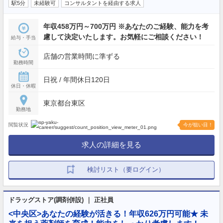
駅5分
未経験可
コンサルタントを経由する求人
年収458万円～700万円 ※あなたのご経験、能力を考
慮して決定いたします。お気軽にご相談ください！
給与・手当
店舗の営業時間に準ずる
勤務時間
日祝 / 年間休日120日
休日・休暇
東京都台東区
勤務地
閲覧状況
今が狙い目！
求人の詳細を見る
検討リスト（要ログイン）
ドラッグストア(調剤併設) ｜ 正社員
<中央区>あなたの経験が活きる！年収626万円可能★ 未