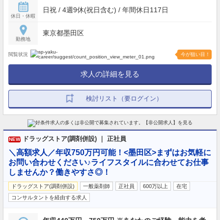
日祝 / 4週9休(祝日含む) / 年間休日117日
休日・休暇
東京都墨田区
勤務地
閲覧状況
今が狙い目！
求人の詳細を見る
検討リスト（要ログイン）
ドラッグストア(調剤併設) ｜ 正社員
NEW
＼高額求人／年収750万円可能！<墨田区>まずはお気軽に
お問い合わせください♪ライフスタイルに合わせてお仕事
しませんか？働きやすさ◎！
ドラッグストア(調剤併設)
一般薬剤師
正社員
600万以上
在宅
コンサルタントを経由する求人