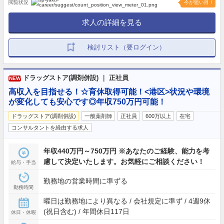
閲覧状況
今が狙い目！
求人の詳細を見る
検討リスト（要ログイン）
ドラッグストア(調剤併設) ｜ 正社員
NEW
高収入を目指せる！☆育休取得可能！<港区>状況や環境
が変化しても安心です◎年収750万円可能！
ドラッグストア(調剤併設)
一般薬剤師
正社員
600万以上
在宅
コンサルタントを経由する求人
年収440万円～750万円 ※あなたのご経験、能力を考
慮して決定いたします。お気軽にご相談ください！
給与・手当
勤務地の営業時間に準ずる
勤務時間
曜日は勤務地により異なる / 会社規定に準ず / 4週9休
(祝日含む) / 年間休日117日
休日・休暇