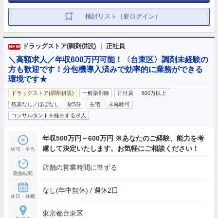
検討リスト（要ログイン）
ドラッグストア(調剤併設) ｜ 正社員
NEW
＼高額求人／年収600万円可能！〈台東区〉調剤未経験の
方も歓迎です！分包機導入済みで効率的に業務ができる
環境です★
ドラッグストア(調剤併設)
一般薬剤師
正社員
600万以上
残業なし／ほぼなし
駅5分
在宅
未経験可
コンサルタントを経由する求人
年収500万円～600万円 ※あなたのご経験、能力を考
慮して決定いたします。お気軽にご相談ください！
給与・手当
店舗の営業時間に準ずる
勤務時間
なし(年中無休) / 週休2日
休日・休暇
東京都台東区