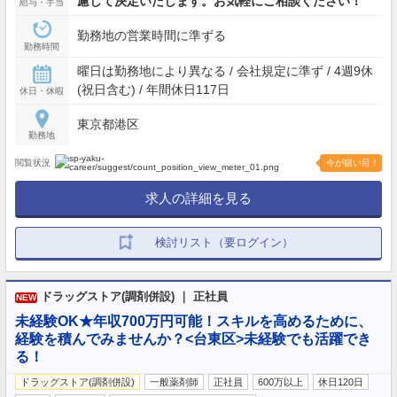
慮して決定いたします。お気軽にご相談ください！
給与・手当
勤務地の営業時間に準ずる
勤務時間
曜日は勤務地により異なる / 会社規定に準ず / 4週9休
(祝日含む) / 年間休日117日
休日・休暇
東京都港区
勤務地
閲覧状況
今が狙い目！
求人の詳細を見る
検討リスト（要ログイン）
ドラッグストア(調剤併設) ｜ 正社員
NEW
未経験OK★年収700万円可能！スキルを高めるために、
経験を積んでみませんか？<台東区>未経験でも活躍でき
る！
ドラッグストア(調剤併設)
一般薬剤師
正社員
600万以上
休日120日