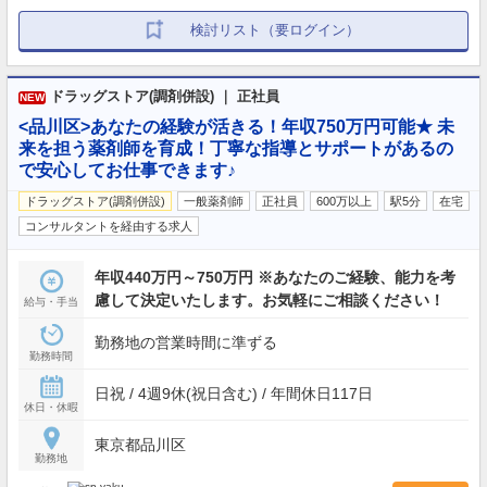
検討リスト（要ログイン）
ドラッグストア(調剤併設) ｜ 正社員
NEW
<品川区>あなたの経験が活きる！年収750万円可能★ 未
来を担う薬剤師を育成！丁寧な指導とサポートがあるの
で安心してお仕事できます♪
ドラッグストア(調剤併設)
一般薬剤師
正社員
600万以上
駅5分
在宅
コンサルタントを経由する求人
年収440万円～750万円 ※あなたのご経験、能力を考
慮して決定いたします。お気軽にご相談ください！
給与・手当
勤務地の営業時間に準ずる
勤務時間
日祝 / 4週9休(祝日含む) / 年間休日117日
休日・休暇
東京都品川区
勤務地