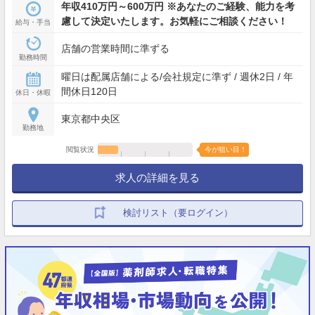
年収410万円～600万円 ※あなたのご経験、能力を考
慮して決定いたします。お気軽にご相談ください！
給与・手当
店舗の営業時間に準ずる
勤務時間
曜日は配属店舗による/会社規定に準ず / 週休2日 / 年
間休日120日
休日・休暇
東京都中央区
勤務地
閲覧状況
今が狙い目！
求人の詳細を見る
検討リスト（要ログイン）