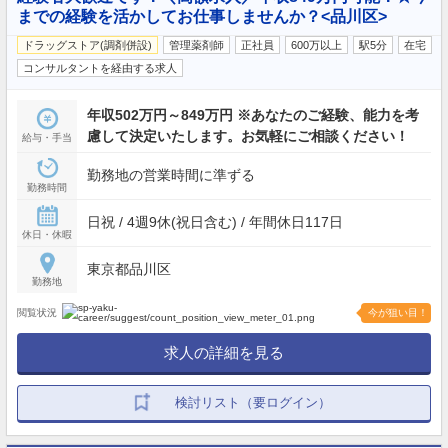
までの経験を活かしてお仕事しませんか？<品川区>
ドラッグストア(調剤併設)
管理薬剤師
正社員
600万以上
駅5分
在宅
コンサルタントを経由する求人
年収502万円～849万円 ※あなたのご経験、能力を考
慮して決定いたします。お気軽にご相談ください！
給与・手当
勤務地の営業時間に準ずる
勤務時間
日祝 / 4週9休(祝日含む) / 年間休日117日
休日・休暇
東京都品川区
勤務地
閲覧状況
今が狙い目！
求人の詳細を見る
検討リスト（要ログイン）