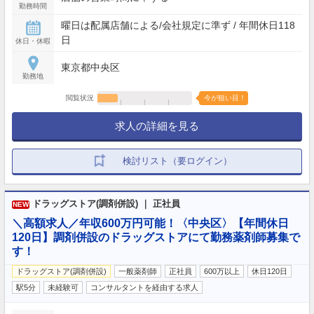
勤務時間
曜日は配属店舗による/会社規定に準ず / 年間休日118
日
休日・休暇
東京都中央区
勤務地
閲覧状況
今が狙い目！
求人の詳細を見る
検討リスト（要ログイン）
ドラッグストア(調剤併設) ｜ 正社員
NEW
＼高額求人／年収600万円可能！〈中央区〉【年間休日
120日】調剤併設のドラッグストアにて勤務薬剤師募集で
す！
ドラッグストア(調剤併設)
一般薬剤師
正社員
600万以上
休日120日
駅5分
未経験可
コンサルタントを経由する求人