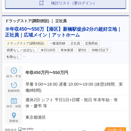
検討リスト（要ログイン）
ドラッグストア(調剤併設) ｜ 正社員
※年収450〜550万【港区】新橋駅徒歩2分の超好立地｜
正社員｜広域メイン｜アットホーム
ドラッグストア(調剤併設)
一般薬剤師
正社員
定期昇給
残業なし／ほぼなし
休日120日
有休推奨
駅5分
30枚/日以下
…
転勤なし
年収450万円〜550万円
給与・手当
早番 9:00〜18:00 遅番 10:00〜19:00 (休憩1時間、実
働8時間)
勤務時間
週休2日 シフト 平日1日+日曜・祝日 年末年始・有
休・慶弔 等
休日・休暇
東京都港区
勤務地
閲覧状況
今が狙い目！