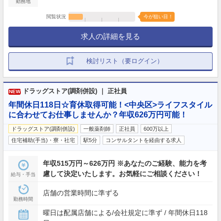
勤務地
閲覧状況
今が狙い目！
求人の詳細を見る
検討リスト（要ログイン）
ドラッグストア(調剤併設) ｜ 正社員
NEW
年間休日118日☆育休取得可能！<中央区>ライフスタイル
に合わせてお仕事しませんか？年収626万円可能！
ドラッグストア(調剤併設)
一般薬剤師
正社員
600万以上
住宅補助(手当)・寮・社宅
駅5分
コンサルタントを経由する求人
年収515万円～626万円 ※あなたのご経験、能力を考
慮して決定いたします。お気軽にご相談ください！
給与・手当
店舗の営業時間に準ずる
勤務時間
曜日は配属店舗による/会社規定に準ず / 年間休日118