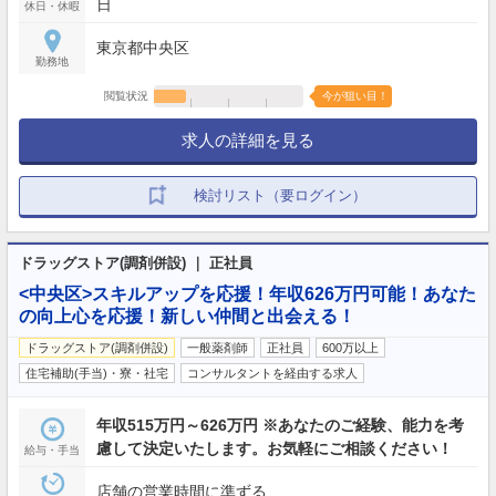
日
休日・休暇
東京都中央区
勤務地
閲覧状況
今が狙い目！
求人の詳細を見る
検討リスト（要ログイン）
ドラッグストア(調剤併設) ｜ 正社員
<中央区>スキルアップを応援！年収626万円可能！あなた
の向上心を応援！新しい仲間と出会える！
ドラッグストア(調剤併設)
一般薬剤師
正社員
600万以上
住宅補助(手当)・寮・社宅
コンサルタントを経由する求人
年収515万円～626万円 ※あなたのご経験、能力を考
慮して決定いたします。お気軽にご相談ください！
給与・手当
店舗の営業時間に準ずる