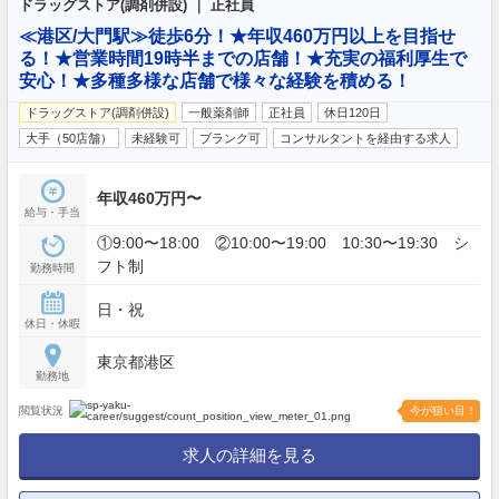
ドラッグストア(調剤併設) ｜ 正社員
≪港区/大門駅≫徒歩6分！★年収460万円以上を目指せ
る！★営業時間19時半までの店舗！★充実の福利厚生で
安心！★多種多様な店舗で様々な経験を積める！
ドラッグストア(調剤併設)
一般薬剤師
正社員
休日120日
大手（50店舗）
未経験可
ブランク可
コンサルタントを経由する求人
年収460万円〜
給与・手当
①9:00〜18:00 ②10:00〜19:00 10:30〜19:30 シ
フト制
勤務時間
日・祝
休日・休暇
東京都港区
勤務地
閲覧状況
今が狙い目！
求人の詳細を見る