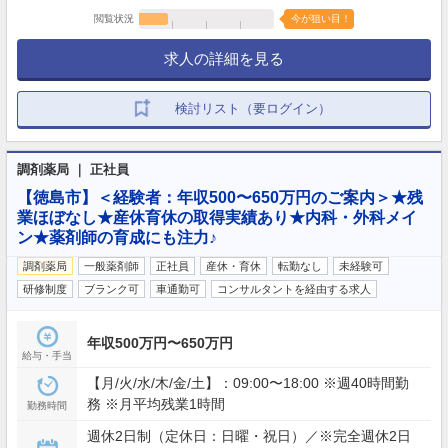
閲覧状況
今が狙い目！
求人の詳細を見る
検討リスト（要ログイン）
調剤薬局 ｜ 正社員
【徳島市】＜経験者：年収500〜650万円のご案内＞★残
業ほぼなし★産休育休の取得実績あり★内科・外科メイ
ン★薬剤師の育成にも注力♪
調剤薬局
一般薬剤師
正社員
産休・育休
転勤なし
未経験可
研修制度
ブランク可
車通勤可
コンサルタントを経由する求人
年収500万円〜650万円
給与・手当
【月/火/水/木/金/土】：09:00〜18:00 ※週40時間勤
務 ※月平均残業1時間
勤務時間
週休2日制（定休日：日曜・祝日）／※完全週休2日