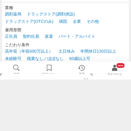
業種
調剤薬局
ドラッグストア(調剤併設)
ドラッグストア(OTCのみ)
病院
企業
その他
雇用形態
正社員
契約社員
派遣
パート・アルバイト
こだわり条件
高年収（年収600万以上）
土日休み
年間休日120日以上
未経験可
残業なし／ほぼなし
60歳以上可
時給2,500円以上
new
検索
検討リスト
履歴
マイページ
TOP
m3.comログインで
求人探しがもっと便利に
最近チェックした求人一覧
薬剤師の転職成功ガイド
希望に合う新着求人を通知
コンサルタントに転職相談
人気求人を通知メールで逃さずキャッチ
検討中の求人を保存
利用規約
個人情報の取り扱いについて
求人をキープして、比較・検討できる
応募フォームの入力が簡単に