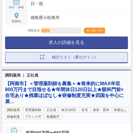
日・祝
休日・休暇
徳島県小松島市
勤務地
閲覧状況
今が狙い目！
求人の詳細を見る
検討リスト（要ログイン）
調剤薬局 ｜ 正社員
【阿南市】＜管理薬剤師を募集＞★将来的にMAX年収
800万円まで目指せる★年間休日120日以上★眼科門前×
在宅あり★残業ほぼなし★研修制度充実★四国を中心に
展…
調剤薬局
管理薬剤師
正社員
休日120日
在宅
産休・育休
転勤なし
…
研修制度
ブランク可
車通勤可
年収500万円〜800万円