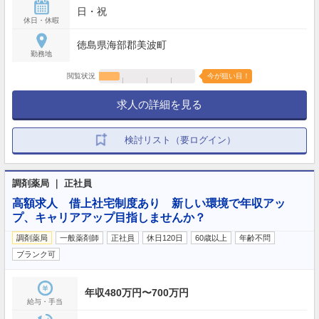
日・祝
休日・休暇
徳島県海部郡美波町
勤務地
閲覧状況
今が狙い目！
求人の詳細を見る
検討リスト（要ログイン）
調剤薬局 ｜ 正社員
高額求人 借上社宅制度あり 新しい環境で年収アッ
プ、キャリアアップ目指しませんか？
調剤薬局
一般薬剤師
正社員
休日120日
60歳以上
年齢不問
ブランク可
年収480万円〜700万円
給与・手当