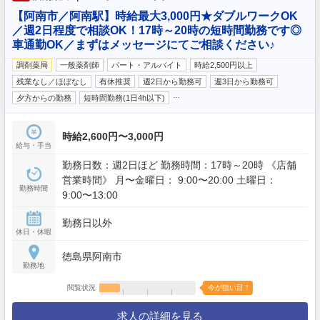
【阿南市／阿南駅】時給最大3,000円★ダブルワークOK
／週2日程度で相談OK！17時～20時の短時間勤務です◎
車通勤OK／まずはメッセージにてご相談ください♪
調剤薬局
一般薬剤師
パート・アルバイト
時給2,500円以上
残業なし／ほぼなし
有休推奨
週2日から勤務可
週3日から勤務可
…
夕方からの勤務
短時間勤務(1日4h以下)
時給2,600円〜3,000円
給与・手当
勤務日数：週2日ほど 勤務時間：17時～20時 《店舗
営業時間》 月〜金曜日： 9:00〜20:00 土曜日：
勤務時間
9:00〜13:00
勤務日以外
休日・休暇
徳島県阿南市
勤務地
閲覧状況
今が狙い目！
求人の詳細を見る