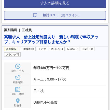
求人の詳細を見る
検討リスト（要ログイン）
調剤薬局 ｜ 正社員
高額求人 借上社宅制度あり 新しい環境で年収アッ
プ、キャリアアップ目指しませんか？
調剤薬局
一般薬剤師
正社員
休日120日
60歳以上
年齢不問
ブランク可
年収480万円〜700万円
給与・手当
月～土：9:00〜17:00
勤務時間
日・祝
休日・休暇
徳島県小松島市
勤務地