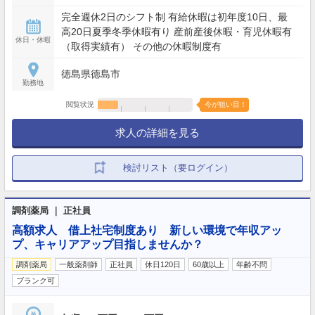
完全週休2日のシフト制 有給休暇は初年度10日、最
高20日夏季冬季休暇有り 産前産後休暇・育児休暇有
休日・休暇
（取得実績有） その他の休暇制度有
徳島県徳島市
勤務地
閲覧状況
今が狙い目！
求人の詳細を見る
検討リスト（要ログイン）
調剤薬局 ｜ 正社員
高額求人 借上社宅制度あり 新しい環境で年収アッ
プ、キャリアアップ目指しませんか？
調剤薬局
一般薬剤師
正社員
休日120日
60歳以上
年齢不問
ブランク可