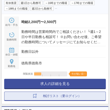
有休推奨
週1日から勤務可
～16時までの職場
～17時までの職場
…
～18時までの職場
週2日から勤務可
時給2,200円〜2,500円
給与・手当
勤務時間は営業時間内でご相談ください！ └週1～2
日や半日勤務も相談可！ ※お問い合わせ後、ご希望
勤務時間
の勤務時間についてメッセージにてお知らせくださ
い♪ 《店舗営業時間》 月～金 9:00～18:30 / 土 9:00
勤務日以外
～12:30
休日・休暇
徳島県徳島市
勤務地
閲覧状況
今が狙い目！
求人の詳細を見る
検討リスト（要ログイン）