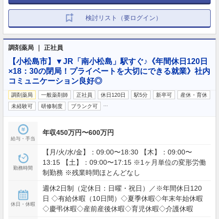
検討リスト（要ログイン）
調剤薬局 ｜ 正社員
【小松島市】▼JR「南小松島」駅すぐ♪《年間休日120日
×18：30の閉局！プライベートを大切にできる就業》社内
コミュニケーション良好◎
調剤薬局
一般薬剤師
正社員
休日120日
駅5分
新卒可
産休・育休
…
未経験可
研修制度
ブランク可
年収450万円〜600万円
給与・手当
【月/火/水/金】：09:00〜18:30 【木】：09:00〜
13:15 【土】：09:00〜17:15 ※1ヶ月単位の変形労働
勤務時間
制勤務 ※残業時間ほとんどなし
週休2日制（定休日：日曜・祝日）／※年間休日120
日 ◇有給休暇（10日間）◇夏季休暇◇年末年始休暇
休日・休暇
◇慶弔休暇◇産前産後休暇◇育児休暇◇介護休暇