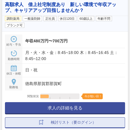
高額求人 借上社宅制度あり 新しい環境で年収アッ
プ、キャリアアップ目指しませんか？
調剤薬局
一般薬剤師
正社員
休日120日
60歳以上
年齢不問
ブランク可
年収480万円〜700万円
給与・手当
月・火・水・金：8:45~18:00 木：8:45~16:45 土：
8:45~12:00
勤務時間
日・祝
休日・休暇
徳島県那賀郡那賀町
勤務地
閲覧状況
今が狙い目！
求人の詳細を見る
検討リスト（要ログイン）