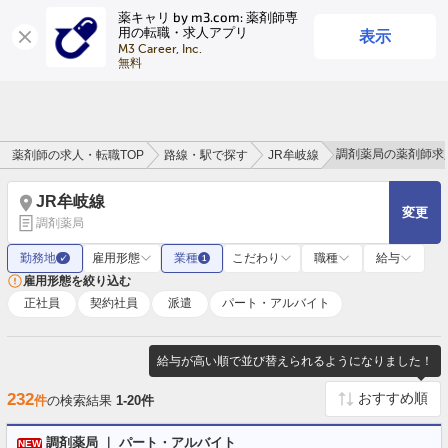
薬キャリ by m3.com: 薬剤師専
表示
用の転職・求人アプリ
ログイン
会員登録
M3 Career, Inc.

無料
調剤薬局の薬剤師求
薬剤師の求人・転職TOP
路線・駅で探す
JR牟岐線
JR牟岐線
変更
調剤薬局
勤務地
雇用形態
業種
こだわり
職種
給与
✓
1
雇用形態を絞り込む
正社員
契約社員
派遣
パート・アルバイト
給与が高い順で並び替えられるようになりました！
232
件
の検索結果
1-20件
調剤薬局 ｜ パート・アルバイト
NEW