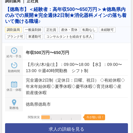
調剤薬局 ｜ 正社員
【徳島市】＜経験者：高年収500〜650万円＞★徳島県内
のみでの展開★完全週休2日制★消化器科メインの落ち着
いて働ける職場♪
調剤薬局
一般薬剤師
正社員
産休・育休
転勤なし
未経験可
ブランク可
車通勤可
コンサルタントを経由する求人
年収500万円〜650万円
給与・手当
【月/火/木/金/土】：09:00〜18:00 【水】：09:00〜
13:00 ※週40時間勤務 シフト制
勤務時間
完全週休2日制（定休日：日曜、祝日） ◇有給休暇◇
年末年始休暇◇夏季休暇◇慶弔休暇◇育児休暇◇産
休日・休暇
前産後休暇
徳島県徳島市
勤務地
閲覧状況
今が狙い目！
求人の詳細を見る