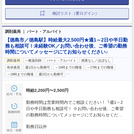
検討リスト（要ログイン）
調剤薬局 ｜ パート・アルバイト
【徳島市／徳島駅】時給最大2,500円★週1～2日や半日勤
務も相談可！未経験OK／お問い合わせ後、ご希望の勤務
時間についてメッセージにてお知らせください♪
調剤薬局
一般薬剤師
パート・アルバイト
残業なし／ほぼなし
有休推奨
週1日から勤務可
～16時までの職場
～17時までの職場
…
～18時までの職場
週2日から勤務可
時給2,200円〜2,500円
給与・手当
勤務時間は営業時間内でご相談ください！ └週1～2
日や半日勤務も相談可！ ※お問い合わせ後、ご希望
勤務時間
の勤務時間についてメッセージにてお知らせくださ
い♪ 《店舗営業時間》 月火木金 9:00～18:30 / 水
勤務日以外
9:00～17:00 / 土 9:00～13:00
休日・休暇