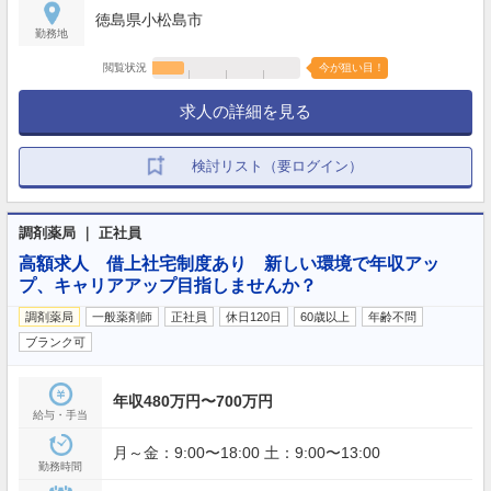
徳島県小松島市
勤務地
閲覧状況
今が狙い目！
求人の詳細を見る
検討リスト（要ログイン）
調剤薬局 ｜ 正社員
高額求人 借上社宅制度あり 新しい環境で年収アッ
プ、キャリアアップ目指しませんか？
調剤薬局
一般薬剤師
正社員
休日120日
60歳以上
年齢不問
ブランク可
年収480万円〜700万円
給与・手当
月～金：9:00〜18:00 土：9:00〜13:00
勤務時間