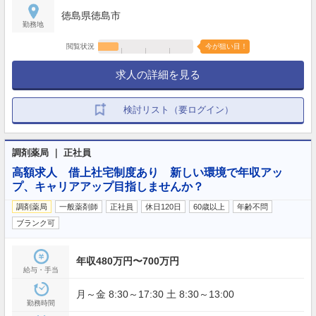
徳島県徳島市
勤務地
閲覧状況
今が狙い目！
求人の詳細を見る
検討リスト（要ログイン）
調剤薬局 ｜ 正社員
高額求人 借上社宅制度あり 新しい環境で年収アッ
プ、キャリアアップ目指しませんか？
調剤薬局
一般薬剤師
正社員
休日120日
60歳以上
年齢不問
ブランク可
年収480万円〜700万円
給与・手当
月～金 8:30～17:30 土 8:30～13:00
勤務時間