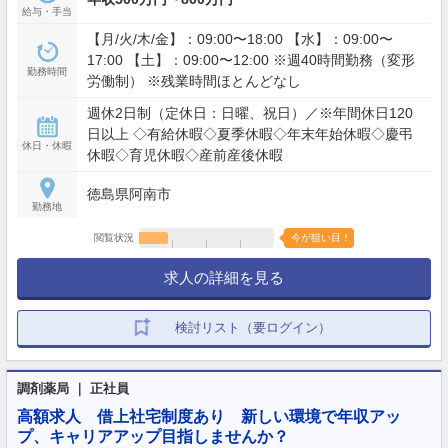
給与・手当
【月/火/木/金】：09:00〜18:00 【水】：09:00〜
17:00 【土】：09:00〜12:00 ※週40時間勤務（変形
勤務時間
労働制） ※残業時間ほとんどなし
週休2日制（定休日：日曜、祝日）／※年間休日120
日以上 ◇有給休暇◇夏季休暇◇年末年始休暇◇慶弔
休日・休暇
休暇◇育児休暇◇産前産後休暇
徳島県阿南市
勤務地
閲覧状況
今が狙い目！
求人の詳細を見る
検討リスト（要ログイン）
調剤薬局 ｜ 正社員
高額求人 借上社宅制度あり 新しい環境で年収アッ
プ、キャリアアップ目指しませんか？