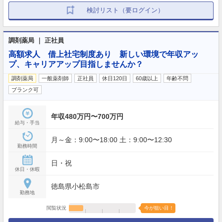
検討リスト（要ログイン）
調剤薬局 ｜ 正社員
高額求人 借上社宅制度あり 新しい環境で年収アッ
プ、キャリアアップ目指しませんか？
調剤薬局
一般薬剤師
正社員
休日120日
60歳以上
年齢不問
ブランク可
年収480万円〜700万円
給与・手当
月～金：9:00〜18:00 土：9:00〜12:30
勤務時間
日・祝
休日・休暇
徳島県小松島市
勤務地
閲覧状況
今が狙い目！