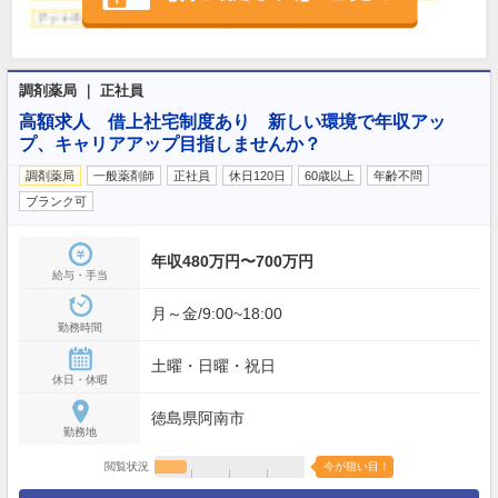
調剤薬局 ｜ 正社員
高額求人 借上社宅制度あり 新しい環境で年収アッ
プ、キャリアアップ目指しませんか？
調剤薬局
一般薬剤師
正社員
休日120日
60歳以上
年齢不問
ブランク可
年収480万円〜700万円
給与・手当
月～金/9:00~18:00
勤務時間
土曜・日曜・祝日
休日・休暇
徳島県阿南市
勤務地
閲覧状況
今が狙い目！