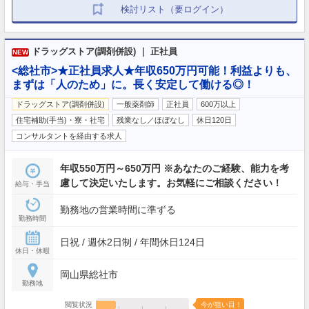
検討リスト（要ログイン）
ドラッグストア(調剤併設) ｜ 正社員
NEW
<総社市>★正社員求人★年収650万円可能！利益よりも、
まずは「人のため」に。長く安定して働ける◎！
ドラッグストア(調剤併設)
一般薬剤師
正社員
600万以上
住宅補助(手当)・寮・社宅
残業なし／ほぼなし
休日120日
コンサルタントを経由する求人
年収550万円～650万円 ※あなたのご経験、能力を考
慮して決定いたします。お気軽にご相談ください！
給与・手当
勤務地の営業時間に準ずる
勤務時間
日祝 / 週休2日制 / 年間休日124日
休日・休暇
岡山県総社市
勤務地
閲覧状況
今が狙い目！