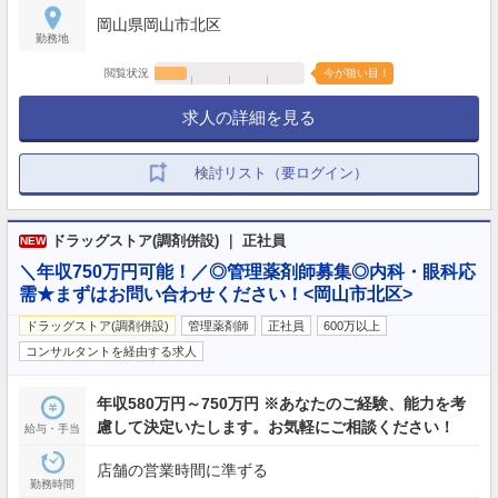
岡山県岡山市北区
勤務地
閲覧状況
今が狙い目！
求人の詳細を見る
検討リスト（要ログイン）
ドラッグストア(調剤併設) ｜ 正社員
NEW
＼年収750万円可能！／◎管理薬剤師募集◎内科・眼科応
需★まずはお問い合わせください！<岡山市北区>
ドラッグストア(調剤併設)
管理薬剤師
正社員
600万以上
コンサルタントを経由する求人
年収580万円～750万円 ※あなたのご経験、能力を考
慮して決定いたします。お気軽にご相談ください！
給与・手当
店舗の営業時間に準ずる
勤務時間