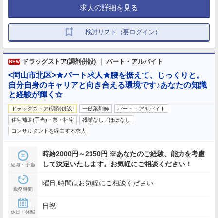
求人の詳細を見る
検討リスト（要ログイン）
ドラッグストア(調剤併設) ｜ パート・アルバイト
NEW
<岡山市北区>★パート求人★腰を据えて、じっくりと。
自分自身のキャリアと向き合える環境です♪あなたの知識
と経験が輝く☆
ドラッグストア(調剤併設)
一般薬剤師
パート・アルバイト
住宅補助(手当)・寮・社宅
残業なし／ほぼなし
コンサルタントを経由する求人
時給2000円～2350円 ※あなたのご経験、能力を考慮
して決定いたします。お気軽にご相談ください！
給与・手当
曜日,時間はお気軽にご相談ください
勤務時間
日祝
休日・休暇