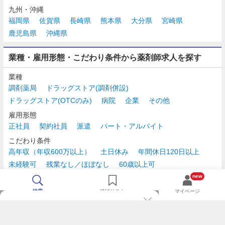
九州・沖縄
福岡県
佐賀県
長崎県
熊本県
大分県
宮崎県
鹿児島県
沖縄県
業種・雇用形態・こだわり条件から薬剤師求人を探す
業種
調剤薬局
ドラッグストア(調剤併設)
ドラッグストア(OTCのみ)
病院
企業
その他
雇用形態
正社員
契約社員
派遣
パート・アルバイト
こだわり条件
高年収（年収600万以上）
土日休み
年間休日120日以上
未経験可
残業なし／ほぼなし
60歳以上可
時給2,500円以上
new
検索
検討リスト
マイページ
TOP
m3.comログインで
求人探しがもっと便利に
最近チェックした求人一覧