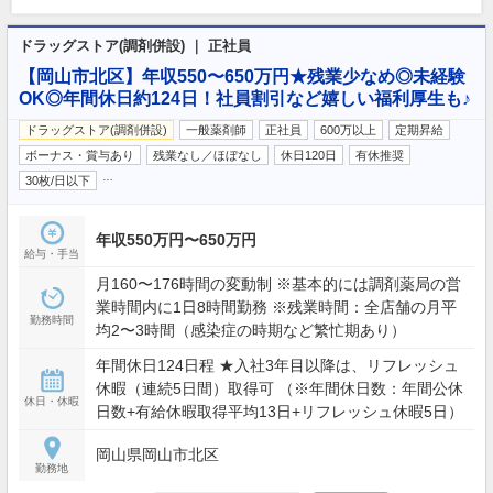
ドラッグストア(調剤併設) ｜ 正社員
【岡山市北区】年収550〜650万円★残業少なめ◎未経験
OK◎年間休日約124日！社員割引など嬉しい福利厚生も♪
ドラッグストア(調剤併設)
一般薬剤師
正社員
600万以上
定期昇給
ボーナス・賞与あり
残業なし／ほぼなし
休日120日
有休推奨
…
30枚/日以下
年収550万円〜650万円
給与・手当
月160〜176時間の変動制 ※基本的には調剤薬局の営
業時間内に1日8時間勤務 ※残業時間：全店舗の月平
勤務時間
均2〜3時間（感染症の時期など繁忙期あり）
年間休日124日程 ★入社3年目以降は、リフレッシュ
休暇（連続5日間）取得可 （※年間休日数：年間公休
休日・休暇
日数+有給休暇取得平均13日+リフレッシュ休暇5日）
岡山県岡山市北区
勤務地