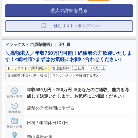
求人の詳細を見る
検討リスト（要ログイン）
ドラッグストア(調剤併設) ｜ 正社員
＼高額求人／年収750万円可能！経験者の方歓迎いたしま
す！<総社市>まずはお気軽にお問い合わせください♪
ドラッグストア(調剤併設)
管理薬剤師
正社員
600万以上
住宅補助(手当)・寮・社宅
コンサルタントを経由する求人
年収580万円～750万円 ※あなたのご経験、能力を考
慮して決定いたします。お気軽にご相談ください！
給与・手当
店舗の営業時間に準ずる
勤務時間
日祝 / 年間休日107日
休日・休暇
岡山県総社市