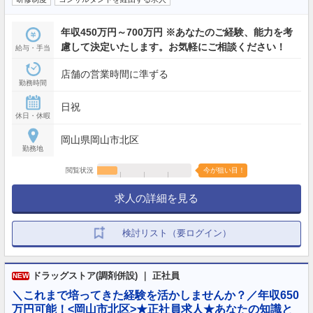
年収450万円～700万円 ※あなたのご経験、能力を考
慮して決定いたします。お気軽にご相談ください！
給与・手当
店舗の営業時間に準ずる
勤務時間
日祝
休日・休暇
岡山県岡山市北区
勤務地
閲覧状況
今が狙い目！
求人の詳細を見る
検討リスト（要ログイン）
ドラッグストア(調剤併設) ｜ 正社員
NEW
＼これまで培ってきた経験を活かしませんか？／年収650
万円可能！<岡山市北区>★正社員求人★あなたの知識と