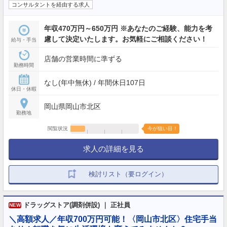
コンサルタントを経由する求人
年収470万円～650万円 ※あなたのご経験、能力を考
慮して決定いたします。お気軽にご相談ください！
給与・手当
店舗の営業時間に準ずる
勤務時間
なし(年中無休) / 年間休日107日
休日・休暇
岡山県岡山市北区
勤務地
閲覧状況
今が狙い目！
求人の詳細を見る
検討リスト（要ログイン）
ドラッグストア(調剤併設) ｜ 正社員
NEW
＼高額求人／年収700万円可能！〈岡山市北区〉住宅手当