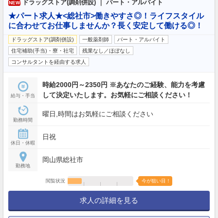
ドラッグストア(調剤併設) ｜ パート・アルバイト
NEW
★パート求人★<総社市>働きやすさ◎！ライフスタイル
に合わせてお仕事しませんか？長く安定して働ける◎！
ドラッグストア(調剤併設)
一般薬剤師
パート・アルバイト
住宅補助(手当)・寮・社宅
残業なし／ほぼなし
コンサルタントを経由する求人
時給2000円～2350円 ※あなたのご経験、能力を考慮
して決定いたします。お気軽にご相談ください！
給与・手当
曜日,時間はお気軽にご相談ください
勤務時間
日祝
休日・休暇
岡山県総社市
勤務地
閲覧状況
今が狙い目！
求人の詳細を見る