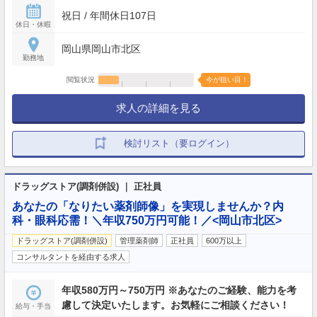
祝日 / 年間休日107日
休日・休暇
岡山県岡山市北区
勤務地
閲覧状況
今が狙い目！
求人の詳細を見る
検討リスト（要ログイン）
ドラッグストア(調剤併設) ｜ 正社員
あなたの「なりたい薬剤師像」を実現しませんか？内
科・眼科応需！＼年収750万円可能！／<岡山市北区>
ドラッグストア(調剤併設)
管理薬剤師
正社員
600万以上
コンサルタントを経由する求人
年収580万円～750万円 ※あなたのご経験、能力を考
慮して決定いたします。お気軽にご相談ください！
給与・手当