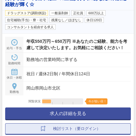
経験が輝く☆
ドラッグストア(調剤併設)
一般薬剤師
正社員
600万以上
住宅補助(手当)・寮・社宅
残業なし／ほぼなし
休日120日
コンサルタントを経由する求人
年収550万円～650万円 ※あなたのご経験、能力を考
慮して決定いたします。お気軽にご相談ください！
給与・手当
勤務地の営業時間に準ずる
勤務時間
祝日 / 週休2日制 / 年間休日124日
休日・休暇
岡山県岡山市北区
勤務地
閲覧状況
今が狙い目！
求人の詳細を見る
検討リスト（要ログイン）