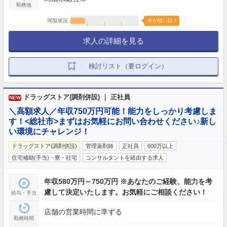
勤務地
閲覧状況
今が狙い目！
求人の詳細を見る
検討リスト（要ログイン）
ドラッグストア(調剤併設) ｜ 正社員
NEW
＼高額求人／年収750万円可能！能力をしっかり考慮しま
す！<総社市>まずはお気軽にお問い合わせください♪新し
い環境にチャレンジ！
ドラッグストア(調剤併設)
管理薬剤師
正社員
600万以上
住宅補助(手当)・寮・社宅
コンサルタントを経由する求人
年収580万円～750万円 ※あなたのご経験、能力を考
慮して決定いたします。お気軽にご相談ください！
給与・手当
店舗の営業時間に準ずる
勤務時間