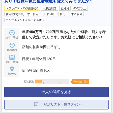
あり！転職を気に生活環境も変えてみませんか？
ドラッグストア(調剤併設)
一般薬剤師
正社員
600万以上
住宅補助(手当)・寮・社宅
休日120日
駅5分
未経験可
コンサルタントを経由する求人
年収450万円～700万円 ※あなたのご経験、能力を考
慮して決定いたします。お気軽にご相談ください！
給与・手当
店舗の営業時間に準ずる
勤務時間
日祝 / 年間休日120日
休日・休暇
岡山県岡山市北区
勤務地
閲覧状況
今が狙い目！
求人の詳細を見る
検討リスト（要ログイン）