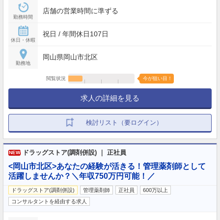
店舗の営業時間に準ずる
勤務時間
祝日 / 年間休日107日
休日・休暇
岡山県岡山市北区
勤務地
閲覧状況
今が狙い目！
求人の詳細を見る
検討リスト（要ログイン）
ドラッグストア(調剤併設) ｜ 正社員
NEW
<岡山市北区>あなたの経験が活きる！管理薬剤師として
活躍しませんか？＼年収750万円可能！／
ドラッグストア(調剤併設)
管理薬剤師
正社員
600万以上
コンサルタントを経由する求人