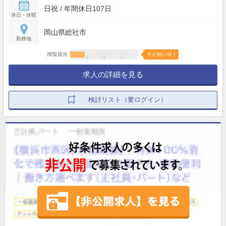
日祝 / 年間休日107日
休日・休暇
岡山県総社市
勤務地
閲覧状況
今が狙い目！
求人の詳細を見る
検討リスト（要ログイン）