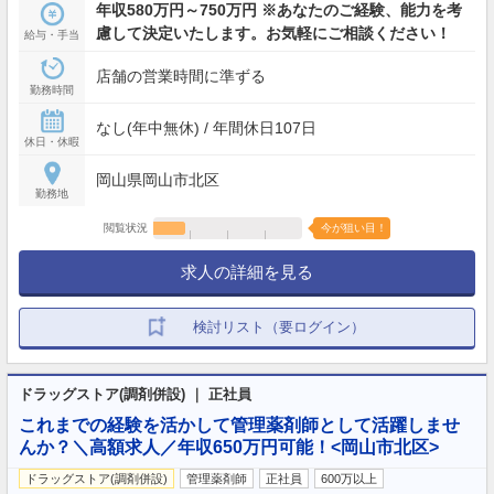
年収580万円～750万円 ※あなたのご経験、能力を考
慮して決定いたします。お気軽にご相談ください！
給与・手当
店舗の営業時間に準ずる
勤務時間
なし(年中無休) / 年間休日107日
休日・休暇
岡山県岡山市北区
勤務地
閲覧状況
今が狙い目！
求人の詳細を見る
検討リスト（要ログイン）
ドラッグストア(調剤併設) ｜ 正社員
これまでの経験を活かして管理薬剤師として活躍しませ
んか？＼高額求人／年収650万円可能！<岡山市北区>
ドラッグストア(調剤併設)
管理薬剤師
正社員
600万以上