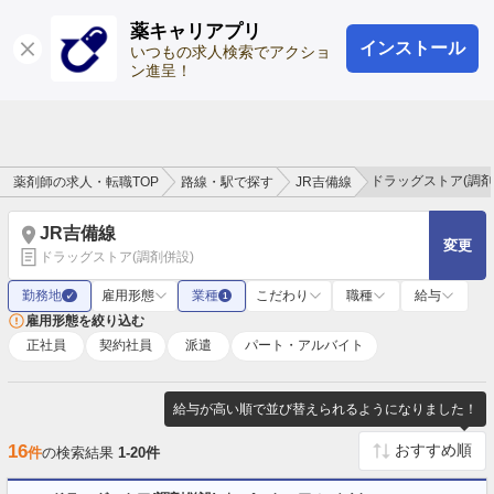
薬キャリアプリ
インストール
ログイン
会員登録
いつもの求人検索でアクショ
ン進呈！
ドラッグストア(調
薬剤師の求人・転職TOP
路線・駅で探す
JR吉備線
JR吉備線
変更
ドラッグストア(調剤併設)
勤務地
雇用形態
業種
こだわり
職種
給与
✓
1
雇用形態を絞り込む
正社員
契約社員
派遣
パート・アルバイト
給与が高い順で並び替えられるようになりました！
16
件
の検索結果
1-20件