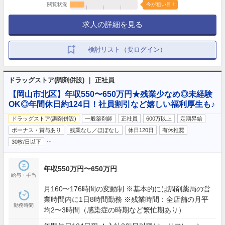
閲覧状況
今が狙い目！
求人の詳細を見る
検討リスト（要ログイン）
ドラッグストア(調剤併設) ｜ 正社員
【岡山市北区】年収550〜650万円★残業少なめ◎未経験
OK◎年間休日約124日！社員割引など嬉しい福利厚生も♪
ドラッグストア(調剤併設)
一般薬剤師
正社員
600万以上
定期昇給
ボーナス・賞与あり
残業なし／ほぼなし
休日120日
有休推奨
…
30枚/日以下
年収550万円〜650万円
給与・手当
月160〜176時間の変動制 ※基本的には調剤薬局の営
業時間内に1日8時間勤務 ※残業時間：全店舗の月平
勤務時間
均2〜3時間（感染症の時期など繁忙期あり）