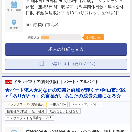
年間休日124日程 ★入社3年目以降は、リフレッシュ
休暇（連続5日間）取得可 （※年間休日数：年間公休
休日・休暇
日数+有給休暇取得平均13日+リフレッシュ休暇5日）
岡山県岡山市北区
勤務地
閲覧状況
今が狙い目！
求人の詳細を見る
検討リスト（要ログイン）
ドラッグストア(調剤併設) ｜ パート・アルバイト
NEW
★パート求人★あなたの知識と経験が輝く☆<岡山市北区
>「ありがとう」の言葉が、あなたの成長の糧になる☆
ドラッグストア(調剤併設)
一般薬剤師
パート・アルバイト
住宅補助(手当)・寮・社宅
残業なし／ほぼなし
コンサルタントを経由する求人
時給2000円～2350円 ※あなたのご経験、能力を考慮