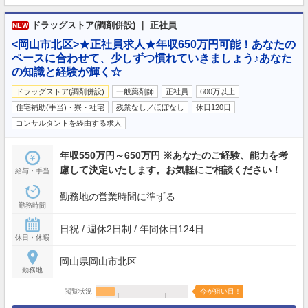
ドラッグストア(調剤併設) ｜ 正社員
NEW
<岡山市北区>★正社員求人★年収650万円可能！あなたの
ペースに合わせて、少しずつ慣れていきましょう♪あなた
の知識と経験が輝く☆
ドラッグストア(調剤併設)
一般薬剤師
正社員
600万以上
住宅補助(手当)・寮・社宅
残業なし／ほぼなし
休日120日
コンサルタントを経由する求人
年収550万円～650万円 ※あなたのご経験、能力を考
慮して決定いたします。お気軽にご相談ください！
給与・手当
勤務地の営業時間に準ずる
勤務時間
日祝 / 週休2日制 / 年間休日124日
休日・休暇
岡山県岡山市北区
勤務地
閲覧状況
今が狙い目！