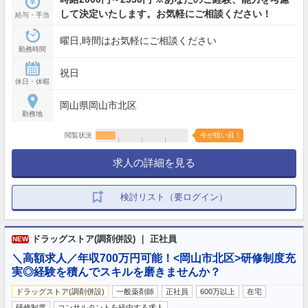
して決定いたします。お気軽にご相談ください！
給与・手当
曜日,時間はお気軽にご相談ください
勤務時間
祝日
休日・休暇
岡山県岡山市北区
勤務地
閲覧状況
今が狙い目！
求人の詳細を見る
検討リスト（要ログイン）
ドラッグストア(調剤併設) ｜ 正社員
NEW
＼高額求人／年収700万円可能！<岡山市北区>研修制度充
実◎経験を積んでスキルを磨きませんか？
ドラッグストア(調剤併設)
一般薬剤師
正社員
600万以上
在宅
研修制度
コンサルタントを経由する求人