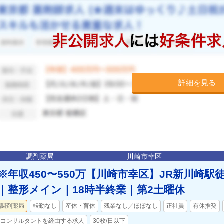
詳細を見る
調剤薬局
川崎市幸区
※年収450〜550万【川崎市幸区】JR新川崎駅
｜整形メイン｜18時半終業｜第2土曜休
調剤薬局
転勤なし
産休・育休
残業なし／ほぼなし
正社員
有休推奨
コンサルタントを経由する求人
30枚/日以下