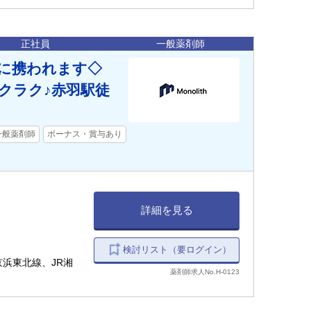
正社員
一般薬剤師
病に携われます◇
クラク♪赤羽駅徒
一般薬剤師
ボーナス・賞与あり
詳細を見る
検討リスト（要ログイン）
京浜東北線、JR湘
薬剤師求人No.H-0123