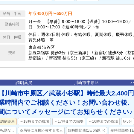
年収450万円〜550万円
給与・手当
月〜金 【早番】9:00〜18:00【遅番】10:00〜19:00／土
勤務時間
日 9:00〜17:00 ※週40時間シフト制
休日：週休2日制 休暇：有給休暇、夏期休暇、慶弔休暇
休日・休暇
育児休暇 等
東京都 渋谷区
新線新宿駅 徒歩3分（京王新線） / 新宿駅 徒歩3分（
交通
新宿線） / 新宿駅 徒歩5分（京王線） / 新宿駅 徒歩6分
央本線(東京〜塩尻)、JR中央線(快速)、JR中央・総武線
田エクスプレス、JR湘南新宿ライン） / 南新宿駅 徒歩6
都庁前駅 徒歩7分（都営大江戸線） / 新宿駅 徒歩7分
調剤薬局
川崎市中原区
【川崎市中原区／武蔵小杉駅】時給最大2,400
業時間内でご相談ください！お問い合わせ後、
間についてメッセージにてお知らせください♪
調剤薬局
～18時までの職場
～17時までの職場
～16時までの職場
駅5分
転勤なし
薬局等に直接応募する求人
短時間勤務(1日6h以下)
短時間勤務(1日