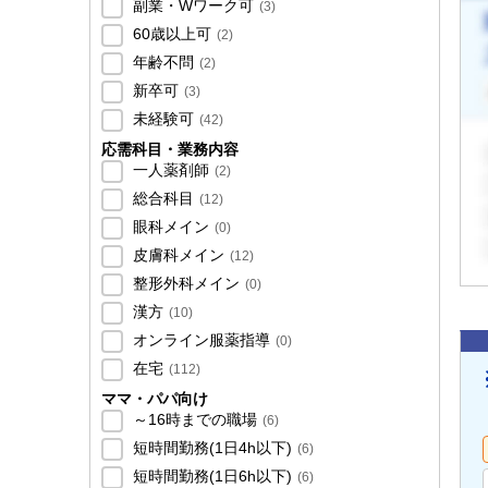
副業・Wワーク可
(
3
)
60歳以上可
(
2
)
年齢不問
(
2
)
新卒可
(
3
)
未経験可
(
42
)
応需科目・業務内容
一人薬剤師
(
2
)
総合科目
(
12
)
眼科メイン
(
0
)
皮膚科メイン
(
12
)
整形外科メイン
(
0
)
漢方
(
10
)
オンライン服薬指導
(
0
)
在宅
(
112
)
ママ・パパ向け
～16時までの職場
(
6
)
短時間勤務(1日4h以下)
(
6
)
短時間勤務(1日6h以下)
(
6
)