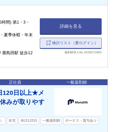
5時間) 第1・3・
詳細を見る
暇・夏季休暇・年末
検討リスト（要ログイン）
 鹿島田駅 徒歩12
薬剤師求人No.2026072985
正社員
一般薬剤師
120日以上★メ
日休みが取りやす
舗）
在宅
休日120日
一般薬剤師
ボーナス・賞与あり