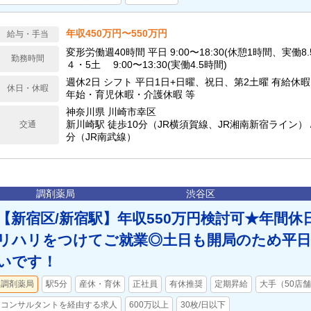
年収450万円〜550万円
給与・手当
変形労働週40時間 平日 9:00〜18:30(休憩1時間、実働8.
勤務時間
４・5土 9:00〜13:30(実働4.5時間)
週休2日 シフト 平日1日+日曜、祝日、第2土曜 有給休
休日・休暇
年始・育児休暇・介護休暇 等
神奈川県 川崎市幸区
新川崎駅 徒歩10分（JR横須賀線、JR湘南新宿ライン） /
交通
分（JR南武線）
調剤薬局
渋谷区
【新宿区/新宿駅】年収550万円検討可★年間休日
リハリをつけてご就業◎土日も開局のため平
いです！
調剤薬局
駅5分
産休・育休
正社員
有休推奨
定期昇給
大手（50店
コンサルタントを経由する求人
600万以上
30枚/日以下