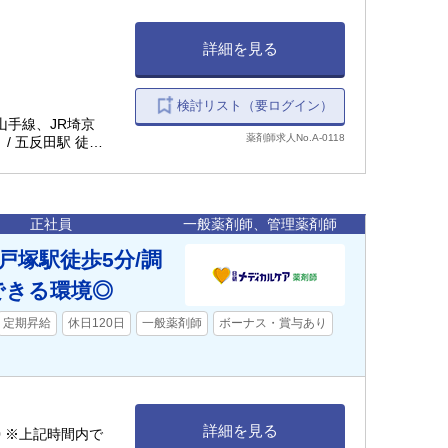
詳細を見る
検討リスト（要ログイン）
R山手線、JR埼京
薬剤師求人No.A-0118
/ 五反田駅 徒歩8
正社員
一般薬剤師、管理薬剤師
戸塚駅徒歩5分/調
できる環境◎
定期昇給
休日120日
一般薬剤師
ボーナス・賞与あり
詳細を見る
:00 ※上記時間内で