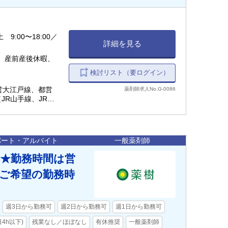
 9:00〜18:00／
詳細を見る
、産前産後休暇、
検討リスト（要ログイン）
都営大江戸線、都営
薬剤師求人No.G-0086
（JR山手線、JR中
、JR埼京線、JR成
分（小田急線） /
（小田急線）
パート・アルバイト
一般薬剤師
円★勤務時間は営
ご希望の勤務時
週3日から勤務可
週2日から勤務可
週1日から勤務可
4h以下)
残業なし／ほぼなし
有休推奨
一般薬剤師