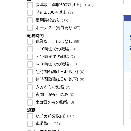
高年収（年収600万以上）
(
143
)
時給2,500円以上
(
18
)
定期昇給あり
(
85
)
ボーナス・賞与あり
(
37
)
勤務時間
残業なし／ほぼなし
(
89
)
～16時までの職場
(
6
)
～17時までの職場
(
7
)
～18時までの職場
(
15
)
短時間勤務(1日4h以下)
(
6
)
短時間勤務(1日6h以下)
(
6
)
夕方からの勤務
(
2
)
夜間・深夜帯のみ
(
0
)
土or日のみの勤務
(
0
)
通勤
駅チカ(5分以内)
(
167
)
車通勤可
(
19
)