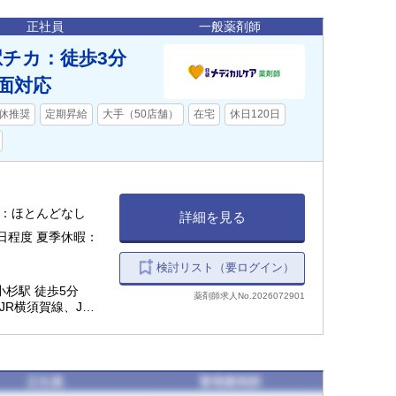
正社員
一般薬剤師
】駅チカ：徒歩3分
面対応
休推奨
定期昇給
大手（50店舗）
在宅
休日120日
18:00 休憩：60分 残業：ほとんどなし
詳細を見る
日程度 夏季休暇：
検討リスト（要ログイン）
小杉駅 徒歩5分
薬剤師求人No.2026072901
JR横須賀線、JR