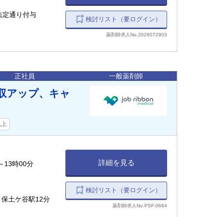
法定通り付与
検討リスト（要ログイン）
薬剤師求人No.2026072903
正社員
一般薬剤師
収アップ、キャ
以上
詳細を見る
～13時00分
検討リスト（要ログイン）
 保土ケ谷駅12分
薬剤師求人No.PSF-0684