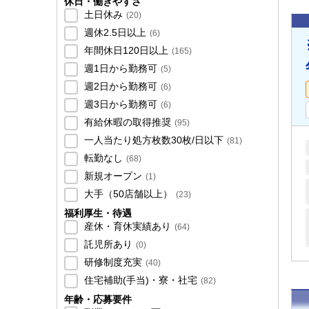
休日・働きやすさ
土日休み
(
20
)
週休2.5日以上
(
6
)
年間休日120日以上
(
165
)
週1日から勤務可
(
5
)
週2日から勤務可
(
6
)
週3日から勤務可
(
6
)
有給休暇の取得推奨
(
95
)
一人当たり処方枚数30枚/日以下
(
81
)
転勤なし
(
68
)
新規オープン
(
1
)
大手（50店舗以上）
(
23
)
福利厚生・待遇
産休・育休実績あり
(
64
)
託児所あり
(
0
)
研修制度充実
(
40
)
住宅補助(手当)・寮・社宅
(
82
)
年齢・応募要件