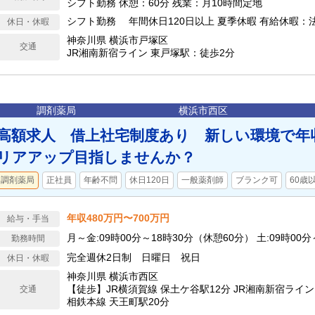
シフト勤務 休憩：60分 残業：月10時間定地
シフト勤務 年間休日120日以上 夏季休暇 有給休暇：
休日・休暇
神奈川県 横浜市戸塚区
交通
JR湘南新宿ライン 東戸塚駅：徒歩2分
調剤薬局
横浜市西区
高額求人 借上社宅制度あり 新しい環境で年
リアアップ目指しませんか？
調剤薬局
正社員
年齢不問
休日120日
一般薬剤師
ブランク可
60歳
年収480万円〜700万円
給与・手当
月～金:09時00分～18時30分（休憩60分） 土:09時00分
勤務時間
完全週休2日制 日曜日 祝日
休日・休暇
神奈川県 横浜市西区
【徒歩】JR横須賀線 保土ケ谷駅12分 JR湘南新宿ライン
交通
相鉄本線 天王町駅20分