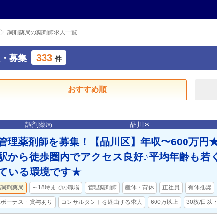
調剤薬局の薬剤師求人一覧
333
人・募集
件
おすすめ順
調剤薬局
品川区
管理薬剤師を募集！【品川区】年収〜600万円
駅から徒歩圏内でアクセス良好♪平均年齢も若
ている環境です★
調剤薬局
～18時までの職場
管理薬剤師
産休・育休
正社員
有休推奨
ボーナス・賞与あり
コンサルタントを経由する求人
600万以上
30枚/日以