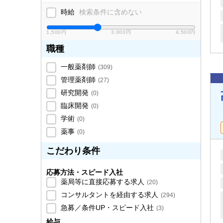
時給
検索条件に含めない
1,500円
3,000円
4,500円
職種
一般薬剤師
(
309
)
管理薬剤師
(
27
)
研究開発
(
0
)
臨床開発
(
0
)
学術
(
0
)
薬事
(
0
)
こだわり条件
応募方法・スピード入社
薬局等に直接応募する求人
(
20
)
コンサルタントを経由する求人
(
294
)
急募／条件UP・スピード入社
(
3
)
給与