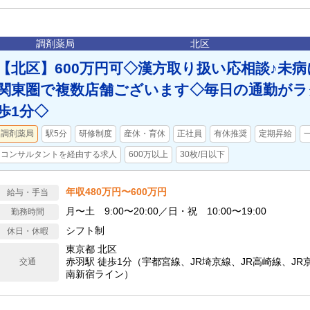
調剤薬局
北区
【北区】600万円可◇漢方取り扱い応相談♪未
関東圏で複数店舗ございます◇毎日の通勤がラ
歩1分◇
調剤薬局
駅5分
研修制度
産休・育休
正社員
有休推奨
定期昇給
コンサルタントを経由する求人
600万以上
30枚/日以下
年収480万円〜600万円
給与・手当
月〜土 9:00〜20:00／日・祝 10:00〜19:00
勤務時間
シフト制
休日・休暇
東京都 北区
赤羽駅 徒歩1分（宇都宮線、JR埼京線、JR高崎線、JR
交通
南新宿ライン）