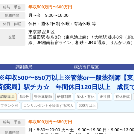
年収500万円〜600万円
給与・手当
月〜金 9:00〜18:00
勤務時間
休日：週休2日制 休暇：有給休暇 等
休日・休暇
東京都 品川区
五反田駅 徒歩8分（東急池上線） / 大崎駅 徒歩8分（J
交通
線、JR湘南新宿ライン、相鉄・JR直通線、りんかい線） 
分（JR山手線） / 五反田駅 徒歩8分（都営浅草線）
調剤薬局
横浜市戸塚区
※年収500〜650万以上※管薬or一般薬剤師【東
剤薬局】駅チカ☆ 年間休日120日以上 成長
調剤薬局
駅5分
管理薬剤師
研修制度
産休・育休
正社員
有休推奨
ブランク可
コンサルタントを経由する求人
600万以上
年収500万円〜650万円
給与・手当
月：8:30〜20:00 火〜土：9:00〜19:30 日：9:00〜13
勤務時間