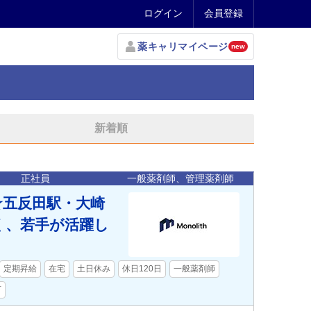
ログイン
会員登録
薬キャリマイページ
new
新着順
正社員
一般薬剤師、管理薬剤師
★五反田駅・大崎
く、若手が活躍し
定期昇給
在宅
土日休み
休日120日
一般薬剤師
下