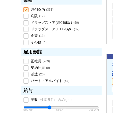
業種
調剤薬局
(
333
)
病院
(
17
)
ドラッグストア(調剤併設)
(
50
)
ドラッグストア(OTCのみ)
(
37
)
企業
(
13
)
その他
(
4
)
雇用形態
正社員
(
269
)
契約社員
(
0
)
派遣
(
20
)
パート・アルバイト
(
44
)
給与
年収
検索条件に含めない
500万円
650万円
800万円