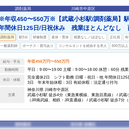
調剤薬局
川崎市中原区
※年収450〜550万※【武蔵小杉駅/調剤薬局
年間休日125日/日祝休み 残業ほとんどなし 
調剤薬局
駅5分
研修制度
産休・育休
残業なし／ほぼなし
正社員
有
一般薬剤師
ボーナス・賞与あり
コンサルタントを経由する求人
600万以上
年収450万円〜550万円
給与・手当
平日：9:00〜19:00 土曜：9:00〜
勤務時間
完全週休2日 シフト勤務 日曜・祝日・他 年間休日125
休日・休暇
3日 年末年始休暇：3日 有給休暇：法定通り付与
神奈川県 川崎市中原区
武蔵小杉駅 徒歩4分（東急東横線、東急目黒線） / 武蔵
交通
（JR南武線、相鉄・JR直通線） / 武蔵小杉駅 徒歩7分（
成田エクスプレス、JR湘南新宿ライン）