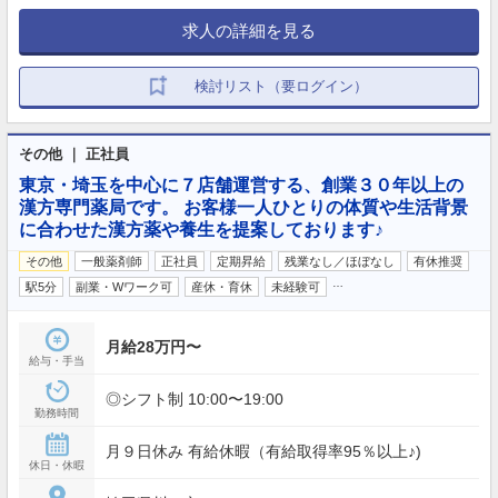
求人の詳細を見る
検討リスト（要ログイン）
その他 ｜ 正社員
東京・埼玉を中心に７店舗運営する、創業３０年以上の
漢方専門薬局です。 お客様一人ひとりの体質や生活背景
に合わせた漢方薬や養生を提案しております♪
その他
一般薬剤師
正社員
定期昇給
残業なし／ほぼなし
有休推奨
…
駅5分
副業・Wワーク可
産休・育休
未経験可
月給28万円〜
給与・手当
◎シフト制 10:00〜19:00
勤務時間
月９日休み 有給休暇（有給取得率95％以上♪)
休日・休暇