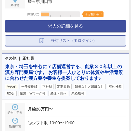
埼玉県川口市
勤務地
閲覧状況
今が狙い目！
求人の詳細を見る
検討リスト（要ログイン）
その他 ｜ 正社員
東京・埼玉を中心に７店舗運営する、創業３０年以上の
漢方専門薬局です。 お客様一人ひとりの体質や生活背景
に合わせた漢方薬や養生を提案しております♪
その他
一般薬剤師
正社員
定期昇給
残業なし／ほぼなし
有休推奨
…
駅5分
副業・Wワーク可
産休・育休
未経験可
月給28万円〜
給与・手当
◎シフト制 10:00〜19:00
勤務時間