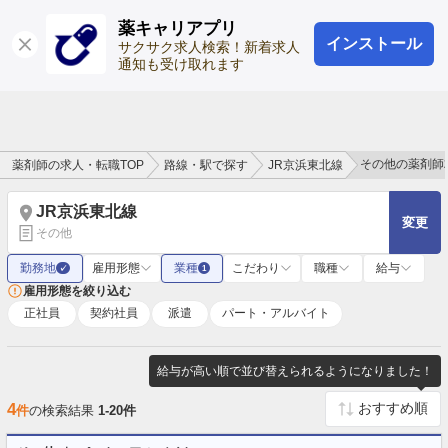
薬キャリアプリ
インストール
ログイン
会員登録
サクサク求人検索！新着求人
通知も受け取れます
その他の薬剤師
薬剤師の求人・転職TOP
路線・駅で探す
JR京浜東北線
JR京浜東北線
変更
その他
勤務地
雇用形態
業種
こだわり
職種
給与
✓
1
雇用形態を絞り込む
正社員
契約社員
派遣
パート・アルバイト
給与が高い順で並び替えられるようになりました！
4
件
の検索結果
1-20件