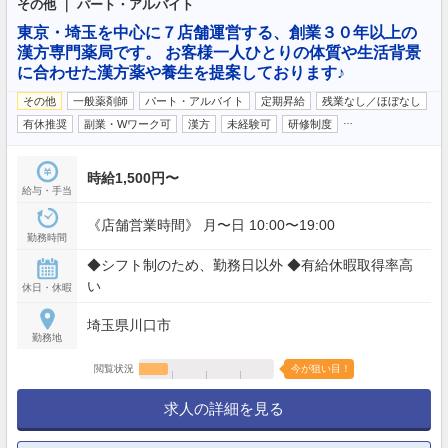
その他 ｜ パート・アルバイト
東京・埼玉を中心に７店舗運営する、創業３０年以上の
漢方専門薬局です。 お客様一人ひとりの体質や生活背景
に合わせた漢方薬や養生を提案しております♪
その他
一般薬剤師
パート・アルバイト
定期昇給
残業なし／ほぼなし
…
有休推奨
副業・Wワーク可
漢方
未経験可
研修制度
時給1,500円〜
給与・手当
《店舗営業時間》 月〜日 10:00〜19:00
勤務時間
◆シフト制のため、勤務日以外 ◆有給休暇取得率高
い
休日・休暇
埼玉県川口市
勤務地
閲覧状況
今が狙い目！
求人の詳細を見る