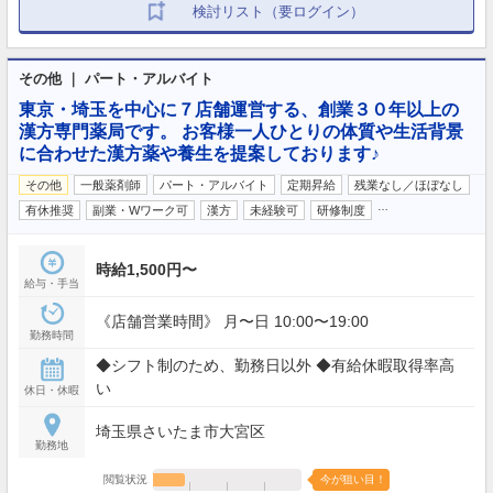
検討リスト（要ログイン）
その他 ｜ パート・アルバイト
東京・埼玉を中心に７店舗運営する、創業３０年以上の
漢方専門薬局です。 お客様一人ひとりの体質や生活背景
に合わせた漢方薬や養生を提案しております♪
その他
一般薬剤師
パート・アルバイト
定期昇給
残業なし／ほぼなし
…
有休推奨
副業・Wワーク可
漢方
未経験可
研修制度
時給1,500円〜
給与・手当
《店舗営業時間》 月〜日 10:00〜19:00
勤務時間
◆シフト制のため、勤務日以外 ◆有給休暇取得率高
い
休日・休暇
埼玉県さいたま市大宮区
勤務地
閲覧状況
今が狙い目！