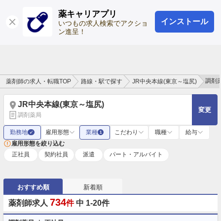
薬キャリアプリ
インストール
ログイン
会員登録
いつもの求人検索でアクショ
ン進呈！
調剤
薬剤師の求人・転職TOP
路線・駅で探す
JR中央本線(東京～塩尻)
JR中央本線(東京～塩尻)
変更
調剤薬局
勤務地
雇用形態
業種
こだわり
職種
給与
✓
1
雇用形態を絞り込む
正社員
契約社員
派遣
パート・アルバイト
おすすめ順
新着順
734
薬剤師求人
件
中 1-20件