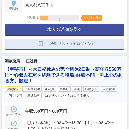
東京都八王子市
勤務地
閲覧状況
今が狙い目！
求人の詳細を見る
検討リスト（要ログイン）
調剤薬局 ｜ 正社員
【甲斐市】＜木日祝休みの完全週休2日制＞高年収550万
円〜◎個人在宅を経験できる職場♪経験不問・向上心のあ
る方、歓迎！
調剤薬局
一般薬剤師
正社員
新卒可
在宅
転勤なし
未経験可
ブランク可
車通勤可
コンサルタントを経由する求人
年収550万円〜600万円
給与・手当
【月/火/水/金】：08:40〜18:30 【土】：08:40〜
18:00 ＊上記は開局時間です