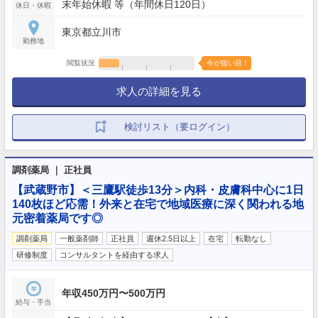
末年始休暇 等（年間休日120日）
休日・休暇
東京都立川市
勤務地
閲覧状況
今が狙い目！
求人の詳細を見る
検討リスト（要ログイン）
調剤薬局 ｜ 正社員
【武蔵野市】＜三鷹駅徒歩13分＞内科・皮膚科中心に1日
140枚ほど応需！外来と在宅で地域医療に深く関われる地
元密着薬局です◎
調剤薬局
一般薬剤師
正社員
週休2.5日以上
在宅
転勤なし
研修制度
コンサルタントを経由する求人
年収450万円〜500万円
給与・手当