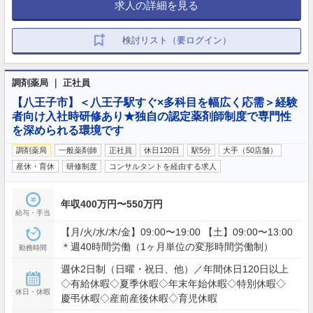
求人の詳細を見る
検討リスト（要ログイン）
調剤薬局 ｜ 正社員
【八王子市】＜八王子駅すぐ×多科目を幅広く応需＞経験
者向け入社時研修あり★独自の認定薬剤師制度で専門性
を深められる環境です
調剤薬局
一般薬剤師
正社員
休日120日
駅5分
大手（50店舗）
産休・育休
研修制度
コンサルタントを経由する求人
年収400万円〜550万円
給与・手当
【月/火/水/木/金】09:00〜19:00 【土】09:00〜13:00
＊週40時間労働（1ヶ月単位の変形時間労働制）
勤務時間
週休2日制（日曜・祝日、他）／年間休日120日以上
◇有給休暇◇夏季休暇◇年末年始休暇◇特別休暇◇
休日・休暇
慶弔休暇◇産前産後休暇◇育児休暇