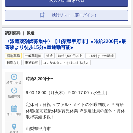
求人の詳細を見る
検討リスト（要ログイン）
調剤薬局 ｜ 派遣
〈派遣薬剤師募集中〉【山梨県甲府市】●時給3200円●最
寄駅より徒歩15分●車通勤可能●
調剤薬局
一般薬剤師
派遣
時給2,500円以上
～18時までの職場
転勤なし
車通勤可
コンサルタントを経由する求人
時給3,200円〜
給与・手当
9:00-18:00（月火木） 9:00-17:00（水金土）
勤務時間
定休日：日祝 ＜ファル・メイトの休暇制度＞ ＊有給
休暇/産前産後休暇/育児休業 ※派遣社員の産休・育休
休日・休暇
取得実績多数！
山梨県甲府市
勤務地