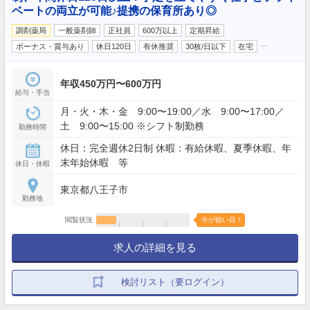
ベートの両立が可能♪提携の保育所あり◎
調剤薬局
一般薬剤師
正社員
600万以上
定期昇給
…
ボーナス・賞与あり
休日120日
有休推奨
30枚/日以下
在宅
年収450万円〜600万円
給与・手当
月・火・木・金 9:00〜19:00／水 9:00〜17:00／
土 9:00〜15:00 ※シフト制勤務
勤務時間
休日：完全週休2日制 休暇：有給休暇、夏季休暇、年
末年始休暇 等
休日・休暇
東京都八王子市
勤務地
閲覧状況
今が狙い目！
求人の詳細を見る
検討リスト（要ログイン）