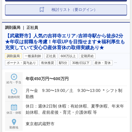
検討リスト（要ログイン）
調剤薬局 ｜ 正社員
【武蔵野市】人気の吉祥寺エリア♪吉祥寺駅から徒歩2分
★年収は前職を考慮！年収UPを目指せます★福利厚生も
充実していて安心◎産休育休の取得実績あり★
調剤薬局
一般薬剤師
正社員
600万以上
定期昇給
…
ボーナス・賞与あり
有休推奨
駅5分
30枚/日以下
産休・育休
年収450万円〜600万円
給与・手当
月〜金 9:30〜19:00／土 9:30〜13:00 ＊シフト制
勤務
勤務時間
休日：週休2日制 休暇：有給休暇、夏季休暇、年末年
始休暇、産前産後・育児・介護休暇 等
休日・休暇
東京都武蔵野市
勤務地