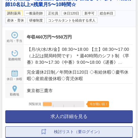
師10名以上×残業月5〜10時間☆
調剤薬局
一般薬剤師
正社員
休日120日
新卒可
総合科目
産休・育休
研修制度
コンサルタントを経由する求人
年収460万円〜550万円
給与・手当
【月/火/水/木/金】08:30〜18:00 【土】08:30〜17:00
（上記は開局時間です） ＊週40時間のシフト制 《早
勤務時間
番》8:30〜17:30《中番》9:00〜18:00《遅番》
9:30〜18:30 ＊残業：月平均5〜10時間 ＊休日当番あ
完全週休2日制／年間休日120日 ◇有給休暇◇慶弔休
り（月1回／一人薬剤師対応） ※仕事に慣れたらお
暇◇産前産後休暇◇育児休暇
休日・休暇
願いします
東京都三鷹市
勤務地
閲覧状況
今が狙い目！
求人の詳細を見る
検討リスト（要ログイン）