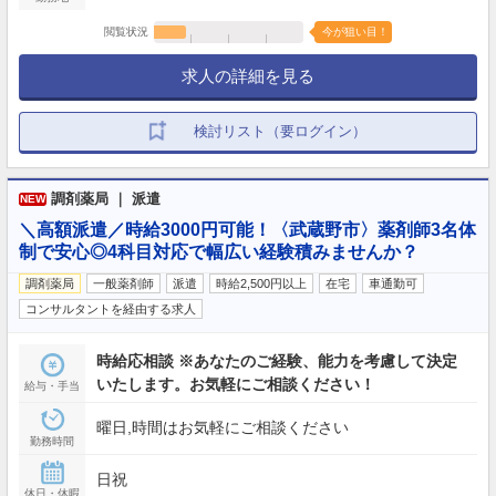
閲覧状況
今が狙い目！
求人の詳細を見る
検討リスト（要ログイン）
調剤薬局 ｜ 派遣
NEW
＼高額派遣／時給3000円可能！〈武蔵野市〉薬剤師3名体
制で安心◎4科目対応で幅広い経験積みませんか？
調剤薬局
一般薬剤師
派遣
時給2,500円以上
在宅
車通勤可
コンサルタントを経由する求人
時給応相談 ※あなたのご経験、能力を考慮して決定
いたします。お気軽にご相談ください！
給与・手当
曜日,時間はお気軽にご相談ください
勤務時間
日祝
休日・休暇