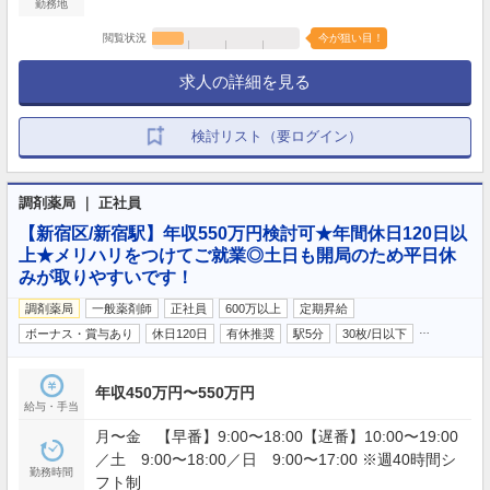
勤務地
閲覧状況
今が狙い目！
求人の詳細を見る
検討リスト（要ログイン）
調剤薬局 ｜ 正社員
【新宿区/新宿駅】年収550万円検討可★年間休日120日以
上★メリハリをつけてご就業◎土日も開局のため平日休
みが取りやすいです！
調剤薬局
一般薬剤師
正社員
600万以上
定期昇給
…
ボーナス・賞与あり
休日120日
有休推奨
駅5分
30枚/日以下
年収450万円〜550万円
給与・手当
月〜金 【早番】9:00〜18:00【遅番】10:00〜19:00
／土 9:00〜18:00／日 9:00〜17:00 ※週40時間シ
勤務時間
フト制