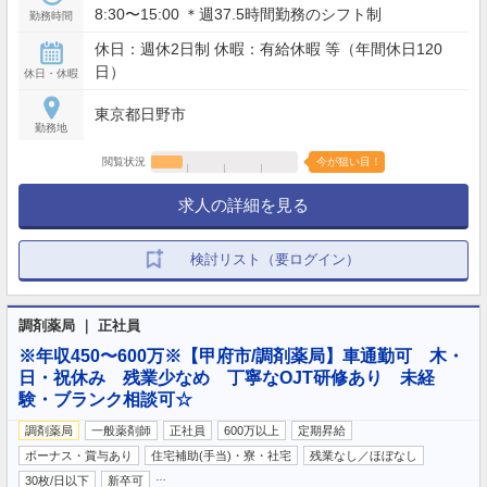
8:30〜15:00 ＊週37.5時間勤務のシフト制
勤務時間
休日：週休2日制 休暇：有給休暇 等（年間休日120
日）
休日・休暇
東京都日野市
勤務地
閲覧状況
今が狙い目！
求人の詳細を見る
検討リスト（要ログイン）
調剤薬局 ｜ 正社員
※年収450〜600万※【甲府市/調剤薬局】車通勤可 木・
日・祝休み 残業少なめ 丁寧なOJT研修あり 未経
験・ブランク相談可☆
調剤薬局
一般薬剤師
正社員
600万以上
定期昇給
ボーナス・賞与あり
住宅補助(手当)・寮・社宅
残業なし／ほぼなし
…
30枚/日以下
新卒可