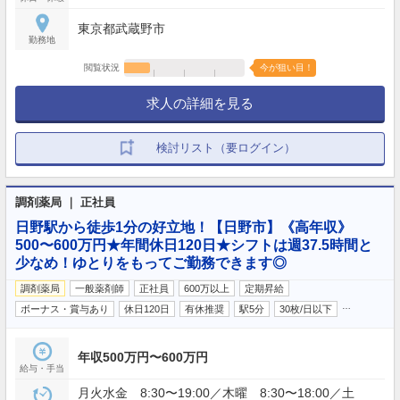
東京都武蔵野市
勤務地
閲覧状況
今が狙い目！
求人の詳細を見る
検討リスト（要ログイン）
調剤薬局 ｜ 正社員
日野駅から徒歩1分の好立地！【日野市】《高年収》
500〜600万円★年間休日120日★シフトは週37.5時間と
少なめ！ゆとりをもってご勤務できます◎
調剤薬局
一般薬剤師
正社員
600万以上
定期昇給
…
ボーナス・賞与あり
休日120日
有休推奨
駅5分
30枚/日以下
年収500万円〜600万円
給与・手当
月火水金 8:30〜19:00／木曜 8:30〜18:00／土