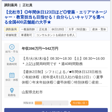
調剤薬局 ｜ 正社員
【北杜市】◎年間休日123日ほど◎管薬・エリアマネージ
ャー・教育担当も目指せる！自分らしいキャリアを選べ
る全国400店舗超の大手★
調剤薬局
一般薬剤師
正社員
休日120日
大手（50店舗）
産休・育休
研修制度
車通勤可
コンサルタントを経由する求人
年収396万円〜542万円
給与・手当
【月/火/水/木/金】08:30〜18:30 【土】08:30〜16:00
＊上記は開局時間です ＊週40時間勤務
勤務時間
【週休2日制】シフトによる／■年間休日123日相当
◇有給休暇（初年度4月1日入社の場合12日）◇夏季
休日・休暇
休暇◇年末年始休暇◇慶弔休暇◇特別休暇◇産前産
後休暇◇育児休暇（最長で３歳になる前日まで）◇
山梨県北杜市
介護休暇
勤務地
閲覧状況
今が狙い目！