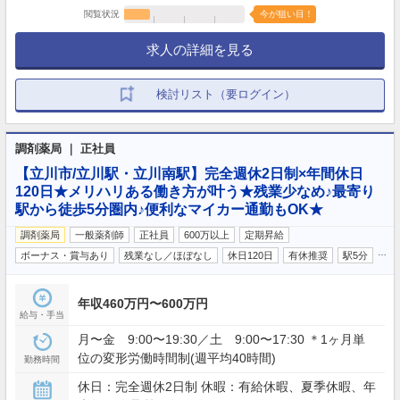
閲覧状況
今が狙い目！
求人の詳細を見る
検討リスト（要ログイン）
調剤薬局 ｜ 正社員
【立川市/立川駅・立川南駅】完全週休2日制×年間休日
120日★メリハリある働き方が叶う★残業少なめ♪最寄り
駅から徒歩5分圏内♪便利なマイカー通勤もOK★
調剤薬局
一般薬剤師
正社員
600万以上
定期昇給
…
ボーナス・賞与あり
残業なし／ほぼなし
休日120日
有休推奨
駅5分
年収460万円〜600万円
給与・手当
月〜金 9:00〜19:30／土 9:00〜17:30 ＊1ヶ月単
位の変形労働時間制(週平均40時間)
勤務時間
休日：完全週休2日制 休暇：有給休暇、夏季休暇、年