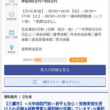
年収450万円〜550万円
給与・手当
【月/火/木/金】：08:50〜18:00 【水】：08:50〜
17:00 【土】：08:50〜13:00 ＊週40時間勤務（シフ
勤務時間
ト制） ＊残業ほぼなし
完全週休2日制（日曜・祝日・他）／＊年間休日120
日以上 ◇有給休暇◇夏季休暇◇年末年始休暇◇慶弔
休日・休暇
休暇◇産前産後休暇◇育児休暇
長野県塩尻市
勤務地
閲覧状況
今が狙い目！
求人の詳細を見る
検討リスト（要ログイン）
調剤薬局 ｜ 正社員
【三鷹市】＜大学病院門前＞若手も安心！実務実習生受
け入れ店舗＆経験豊富な薬剤師が在籍しています♪☆薬剤