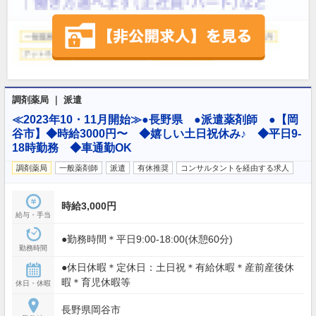
調剤薬局 ｜ 派遣
≪2023年10・11月開始≫●長野県 ●派遣薬剤師 ●【岡
谷市】◆時給3000円〜 ◆嬉しい土日祝休み♪ ◆平日9-
18時勤務 ◆車通勤OK
調剤薬局
一般薬剤師
派遣
有休推奨
コンサルタントを経由する求人
時給3,000円
給与・手当
●勤務時間＊平日9:00-18:00(休憩60分)
勤務時間
●休日休暇＊定休日：土日祝＊有給休暇＊産前産後休
暇＊育児休暇等
休日・休暇
長野県岡谷市