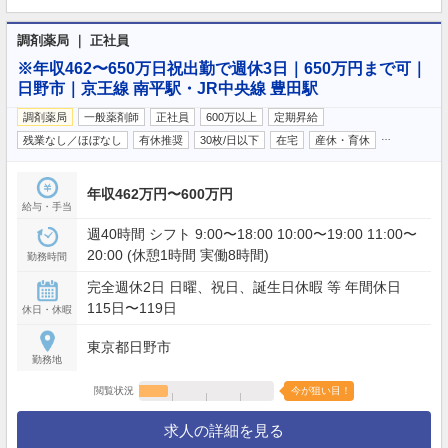
調剤薬局 ｜ 正社員
※年収462〜650万日祝出勤で週休3日｜650万円まで可｜
日野市｜京王線 南平駅・JR中央線 豊田駅
調剤薬局
一般薬剤師
正社員
600万以上
定期昇給
…
残業なし／ほぼなし
有休推奨
30枚/日以下
在宅
産休・育休
年収462万円〜600万円
給与・手当
週40時間 シフト 9:00〜18:00 10:00〜19:00 11:00〜
20:00 (休憩1時間 実働8時間)
勤務時間
完全週休2日 日曜、祝日、誕生日休暇 等 年間休日
115日〜119日
休日・休暇
東京都日野市
勤務地
閲覧状況
今が狙い目！
求人の詳細を見る