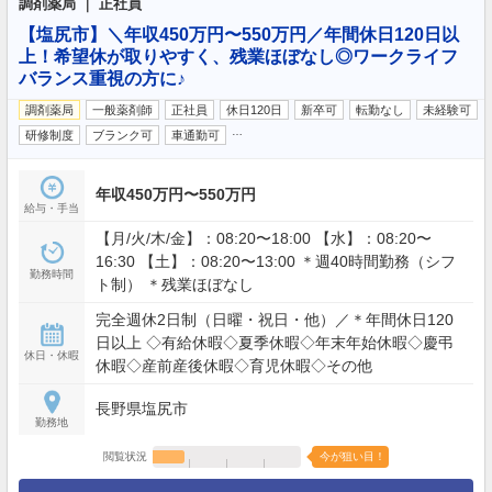
調剤薬局 ｜ 正社員
【塩尻市】＼年収450万円〜550万円／年間休日120日以
上！希望休が取りやすく、残業ほぼなし◎ワークライフ
バランス重視の方に♪
調剤薬局
一般薬剤師
正社員
休日120日
新卒可
転勤なし
未経験可
…
研修制度
ブランク可
車通勤可
年収450万円〜550万円
給与・手当
【月/火/木/金】：08:20〜18:00 【水】：08:20〜
16:30 【土】：08:20〜13:00 ＊週40時間勤務（シフ
勤務時間
ト制） ＊残業ほぼなし
完全週休2日制（日曜・祝日・他）／＊年間休日120
日以上 ◇有給休暇◇夏季休暇◇年末年始休暇◇慶弔
休日・休暇
休暇◇産前産後休暇◇育児休暇◇その他
長野県塩尻市
勤務地
閲覧状況
今が狙い目！