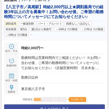
調剤薬局 ｜ パート・アルバイト
【八王子市／高尾駅】時給2,000円以上★調剤薬局での経
験3年以上の方を募集中！お問い合わせ後、ご希望の勤務
時間についてメッセージにてお知らせください♪
調剤薬局
一般薬剤師
パート・アルバイト
残業なし／ほぼなし
有休推奨
駅5分
週1日から勤務可
～16時までの職場
～17時までの職場
…
～18時までの職場
時給2,000円〜
給与・手当
勤務時間は営業時間内でご相談ください！ ※お問い
合わせ後、ご希望の勤務時間についてメッセージに
勤務時間
てお知らせください 《店舗営業時間》 月水木金:
09:00 - 13:00, 15:00 - 19:00 土: 09:00 - 13:00
勤務日以外
休日・休暇
東京都八王子市
勤務地
閲覧状況
今が狙い目！