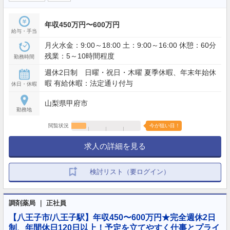
年収450万円〜600万円
給与・手当
月火水金：9:00～18:00 土：9:00～16:00 休憩：60分
残業：5～10時間程度
勤務時間
週休2日制 日曜・祝日・木曜 夏季休暇、年末年始休
暇 有給休暇：法定通り付与
休日・休暇
山梨県甲府市
勤務地
閲覧状況
今が狙い目！
求人の詳細を見る
検討リスト（要ログイン）
調剤薬局 ｜ 正社員
【八王子市/八王子駅】年収450〜600万円★完全週休2日
制、年間休日120日以上！予定を立てやすく仕事とプライ