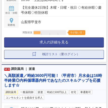
勤務時間
【完全週休2日制】木曜・日曜・祝日 ◇有給休暇◇慶
弔休暇◇特別休暇
休日・休暇
山梨県甲斐市
勤務地
閲覧状況
今が狙い目！
求人の詳細を見る
検討リスト（要ログイン）
調剤薬局 ｜ 派遣
NEW
＼高額派遣／時給3600円可能！〈甲府市〉月水金は16時
半終業◎内科循環器内科であなたのスキルアップを応援
します☆
調剤薬局
一般薬剤師
派遣
時給2,500円以上
在宅
車通勤可
コンサルタントを経由する求人