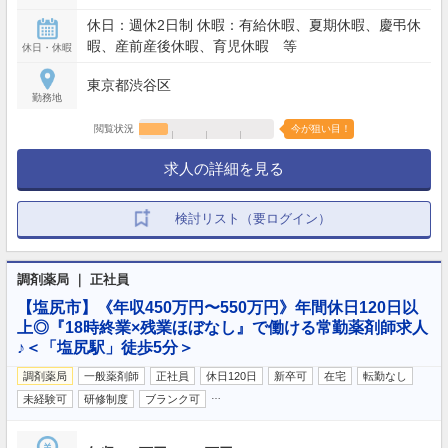
休日：週休2日制 休暇：有給休暇、夏期休暇、慶弔休
暇、産前産後休暇、育児休暇 等
休日・休暇
東京都渋谷区
勤務地
閲覧状況
今が狙い目！
求人の詳細を見る
検討リスト（要ログイン）
調剤薬局 ｜ 正社員
【塩尻市】《年収450万円〜550万円》年間休日120日以
上◎『18時終業×残業ほぼなし』で働ける常勤薬剤師求人
♪＜「塩尻駅」徒歩5分＞
調剤薬局
一般薬剤師
正社員
休日120日
新卒可
在宅
転勤なし
…
未経験可
研修制度
ブランク可