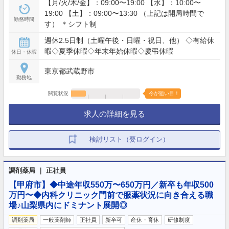
【月/火/木/金】：09:00〜19:00 【水】：10:00〜
19:00 【土】：09:00〜13:30 （上記は開局時間で
勤務時間
す） ＊シフト制
週休2.5日制（土曜午後・日曜・祝日、他） ◇有給休
暇◇夏季休暇◇年末年始休暇◇慶弔休暇
休日・休暇
東京都武蔵野市
勤務地
閲覧状況
今が狙い目！
求人の詳細を見る
検討リスト（要ログイン）
調剤薬局 ｜ 正社員
【甲府市】◆中途年収550万〜650万円／新卒も年収500
万円〜◆内科クリニック門前で服薬状況に向き合える職
場♪山梨県内にドミナント展開◎
調剤薬局
一般薬剤師
正社員
新卒可
産休・育休
研修制度