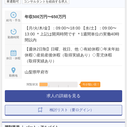
車通勤可
コンサルタントを経由する求人
年収500万円〜650万円
給与・手当
【月/火/木/金】：09:00〜18:00 【水/土】：09:00〜
13:00 ＊上記は開局時間です ＊1週間単位の実働40時
勤務時間
間以内
【週休2日制】日曜、祝日、他 ◇有給休暇◇年末年始
休暇◇産前産後休暇（取得実績あり）◇育児休暇
休日・休暇
（取得実績あり）
山梨県甲府市
勤務地
閲覧状況
今が狙い目！
求人の詳細を見る
検討リスト（要ログイン）