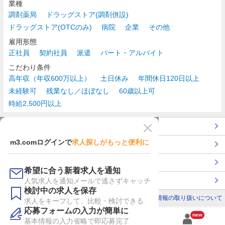
業種
調剤薬局
ドラッグストア(調剤併設)
ドラッグストア(OTCのみ)
病院
企業
その他
雇用形態
正社員
契約社員
派遣
パート・アルバイト
こだわり条件
高年収（年収600万以上）
土日休み
年間休日120日以上
未経験可
残業なし／ほぼなし
60歳以上可
時給2,500円以上
TOP
m3.comログインで
求人探しがもっと便利に
最近チェックした求人一覧
薬剤師の転職成功ガイド
希望に合う新着求人を通知
コンサルタントに転職相談
人気求人を通知メールで逃さずキャッチ
検討中の求人を保存
利用規約
個人情報の取り扱いについて
求人をキープして、比較・検討できる
応募フォームの入力が簡単に
new
基本情報の入力省略で即応募完了