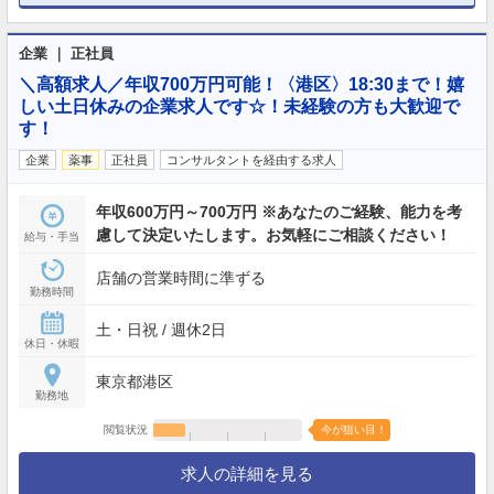
企業 ｜ 正社員
＼高額求人／年収700万円可能！〈港区〉18:30まで！嬉
しい土日休みの企業求人です☆！未経験の方も大歓迎で
す！
企業
薬事
正社員
コンサルタントを経由する求人
年収600万円～700万円 ※あなたのご経験、能力を考
慮して決定いたします。お気軽にご相談ください！
給与・手当
店舗の営業時間に準ずる
勤務時間
土・日祝 / 週休2日
休日・休暇
東京都港区
勤務地
閲覧状況
今が狙い目！
求人の詳細を見る