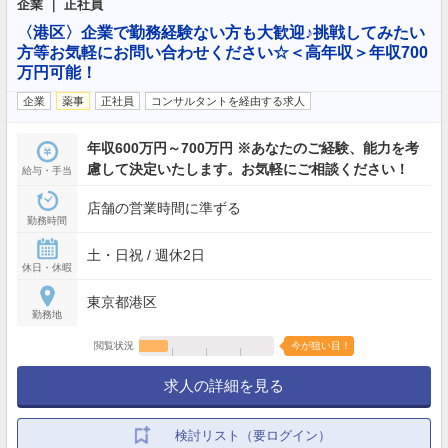
企業 ｜ 正社員
〈港区〉企業で勤務経験ない方も大歓迎♪挑戦してみたい
方等お気軽にお問い合わせください☆＜高年収＞年収700
万円可能！
企業
薬事
正社員
コンサルタントを経由する求人
年収600万円～700万円 ※あなたのご経験、能力を考
慮して決定いたします。お気軽にご相談ください！
給与・手当
店舗の営業時間に準ずる
勤務時間
土・日祝 / 週休2日
休日・休暇
東京都港区
勤務地
閲覧状況
今が狙い目！
求人の詳細を見る
検討リスト（要ログイン）