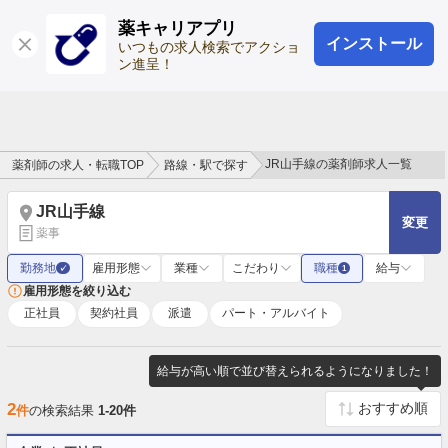
薬キャリアプリ
インストール
ログイン
会員登録
いつもの求人検索でアクショ
ン進呈！
JR山手線の薬剤師求人一覧
薬剤師の求人・転職TOP
路線・駅で探す
JR山手線
変更
薬事
勤務地
雇用形態
業種
こだわり
職種
給与
✓
1
雇用形態を絞り込む
正社員
契約社員
派遣
パート・アルバイト
給与が高い順で並び替えられるようになりました！
2
件
の検索結果
1-20件