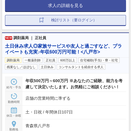
求人の詳細を見る
検討リスト（要ログイン）
調剤薬局 ｜ 正社員
NEW
土日休み求人◎家族サービスや友人と過ごすなど、プラ
イベートも充実♪年収600万円可能！<八戸市>
調剤薬局
一般薬剤師
正社員
600万以上
住宅補助(手当)・寮・社宅
残業なし／ほぼなし
土日休み
コンサルタントを経由する求人
年収500万円～600万円 ※あなたのご経験、能力を考
慮して決定いたします。お気軽にご相談ください！
給与・手当
店舗の営業時間に準ずる
勤務時間
土・日祝 / 年間休日107日
休日・休暇
青森県八戸市
勤務地