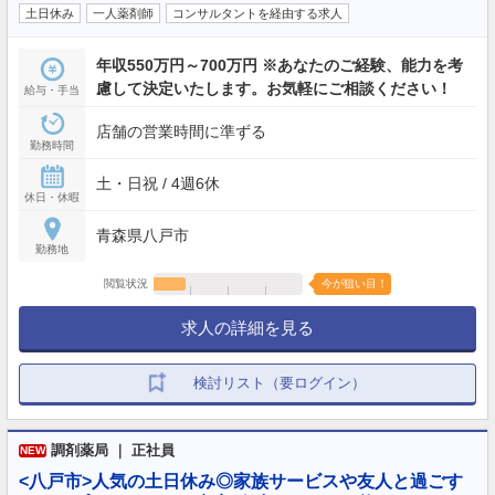
土日休み
一人薬剤師
コンサルタントを経由する求人
年収550万円～700万円 ※あなたのご経験、能力を考
慮して決定いたします。お気軽にご相談ください！
給与・手当
店舗の営業時間に準ずる
勤務時間
土・日祝 / 4週6休
休日・休暇
青森県八戸市
勤務地
閲覧状況
今が狙い目！
求人の詳細を見る
検討リスト（要ログイン）
調剤薬局 ｜ 正社員
NEW
<八戸市>人気の土日休み◎家族サービスや友人と過ごす