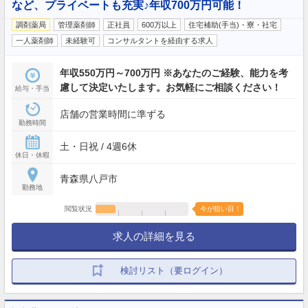
など、プライベートも充実♪年収700万円可能！
調剤薬局
管理薬剤師
正社員
600万以上
住宅補助(手当)・寮・社宅
一人薬剤師
未経験可
コンサルタントを経由する求人
年収550万円～700万円 ※あなたのご経験、能力を考
慮して決定いたします。お気軽にご相談ください！
給与・手当
店舗の営業時間に準ずる
勤務時間
土・日祝 / 4週6休
休日・休暇
青森県八戸市
勤務地
閲覧状況
今が狙い目！
求人の詳細を見る
検討リスト（要ログイン）