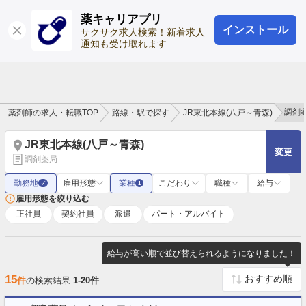
薬キャリアプリ
インストール
ログイン
会員登録
サクサク求人検索！新着求人
通知も受け取れます
調剤
薬剤師の求人・転職TOP
路線・駅で探す
JR東北本線(八戸～青森)
JR東北本線(八戸～青森)
変更
調剤薬局
勤務地
雇用形態
業種
こだわり
職種
給与
✓
1
雇用形態を絞り込む
正社員
契約社員
派遣
パート・アルバイト
給与が高い順で並び替えられるようになりました！
15
件
の検索結果
1-20件