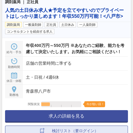
調剤薬局 ｜ 正社員
人気の土日休み求人★予定を立てやすいのでプライベー
トはしっかり楽しめます！年収550万円可能！<八戸市>
調剤薬局
一般薬剤師
正社員
土日休み
一人薬剤師
コンサルタントを経由する求人
年収400万円～550万円 ※あなたのご経験、能力を考
慮して決定いたします。お気軽にご相談ください！
給与・手当
店舗の営業時間に準ずる
勤務時間
土・日祝 / 4週6休
休日・休暇
青森県八戸市
勤務地
閲覧状況
今が狙い目！
求人の詳細を見る
検討リスト（要ログイン）