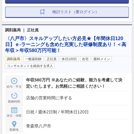
検討リスト（要ログイン）
調剤薬局 ｜ 正社員
〈八戸市〉スキルアップしたい方必見★【年間休日120
日】ｅ-ラーニングも含めた充実した研修制度あり！＜高
年収＞年収580万円可能！
調剤薬局
一般薬剤師
正社員
休日120日
在宅
眼科メイン
コンサルタントを経由する求人
年収580万円 ※あなたのご経験、能力を考慮して決
定いたします。お気軽にご相談ください！
給与・手当
店舗の営業時間に準ずる
勤務時間
日祝 / 週休2日制 / 年間休日120日
休日・休暇
青森県八戸市
勤務地