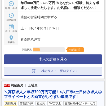
年収500万円～600万円 ※あなたのご経験、能力を考
慮して決定いたします。お気軽にご相談ください！
給与・手当
店舗の営業時間に準ずる
勤務時間
土・日祝 / 年間休日107日
休日・休暇
青森県八戸市
勤務地
閲覧状況
今が狙い目！
求人の詳細を見る
検討リスト（要ログイン）
調剤薬局 ｜ 正社員
NEW
＼高額求人／年収700万円可能！<八戸市>土日休み求人◎
プライベートとの両立がしやすい環境です！
調剤薬局
管理薬剤師
正社員
600万以上
住宅補助(手当)・寮・社宅