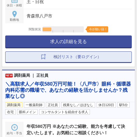
土・日祝
休日・休暇
青森県八戸市
勤務地
閲覧状況
今が狙い目！
求人の詳細を見る
検討リスト（要ログイン）
調剤薬局 ｜ 正社員
NEW
＼高額求人／年収580万円可能！〈八戸市〉眼科・循環器
内科応需の職場で、あなたの経験を活かしませんか？残
業なし◎
調剤薬局
一般薬剤師
正社員
残業なし／ほぼなし
休日120日
駅5分
在宅
眼科メイン
コンサルタントを経由する求人
年収580万円 ※あなたのご経験、能力を考慮して決
定いたします。お気軽にご相談ください！
給与・手当