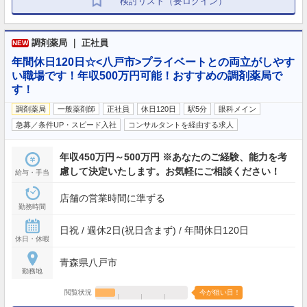
検討リスト（要ログイン）
調剤薬局 ｜ 正社員
NEW
年間休日120日☆<八戸市>プライベートとの両立がしやす
い職場です！年収500万円可能！おすすめの調剤薬局で
す！
調剤薬局
一般薬剤師
正社員
休日120日
駅5分
眼科メイン
急募／条件UP・スピード入社
コンサルタントを経由する求人
年収450万円～500万円 ※あなたのご経験、能力を考
慮して決定いたします。お気軽にご相談ください！
給与・手当
店舗の営業時間に準ずる
勤務時間
日祝 / 週休2日(祝日含まず) / 年間休日120日
休日・休暇
青森県八戸市
勤務地
閲覧状況
今が狙い目！