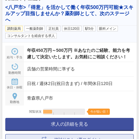
<八戸市>「得意」を活かして働く年収500万円可能★スキ
ルアップ目指しませんか？薬剤師として、次のステージ
へ
調剤薬局
一般薬剤師
正社員
休日120日
駅5分
眼科メイン
コンサルタントを経由する求人
年収450万円～500万円 ※あなたのご経験、能力を考
慮して決定いたします。お気軽にご相談ください！
給与・手当
店舗の営業時間に準ずる
勤務時間
日祝 / 週休2日(祝日含まず) / 年間休日120日
休日・休暇
青森県八戸市
勤務地
閲覧状況
今が狙い目！
求人の詳細を見る