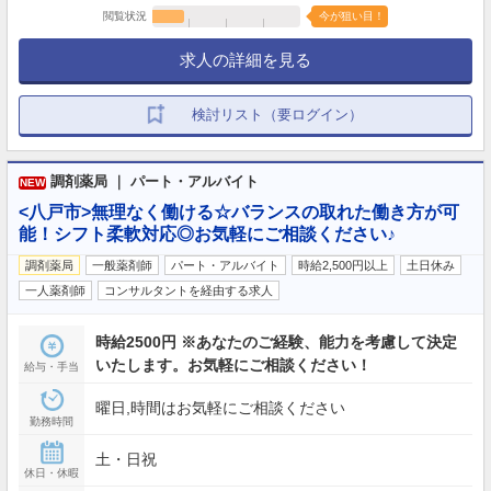
閲覧状況
今が狙い目！
求人の詳細を見る
検討リスト（要ログイン）
調剤薬局 ｜ パート・アルバイト
NEW
<八戸市>無理なく働ける☆バランスの取れた働き方が可
能！シフト柔軟対応◎お気軽にご相談ください♪
調剤薬局
一般薬剤師
パート・アルバイト
時給2,500円以上
土日休み
一人薬剤師
コンサルタントを経由する求人
時給2500円 ※あなたのご経験、能力を考慮して決定
いたします。お気軽にご相談ください！
給与・手当
曜日,時間はお気軽にご相談ください
勤務時間
土・日祝
休日・休暇