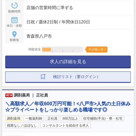
店舗の営業時間に準ずる
勤務時間
日祝 / 週休2日制 / 年間休日120日
休日・休暇
青森県八戸市
勤務地
閲覧状況
今が狙い目！
求人の詳細を見る
検討リスト（要ログイン）
調剤薬局 ｜ 正社員
NEW
＼高額求人／年収600万円可能！<八戸市>人気の土日休み
☆プライベートをしっかり楽しめる職場です◎
調剤薬局
一般薬剤師
正社員
600万以上
住宅補助(手当)・寮・社宅
残業なし／ほぼなし
コンサルタントを経由する求人