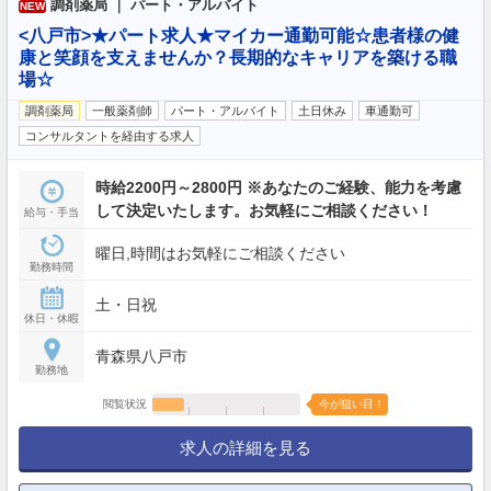
調剤薬局 ｜ パート・アルバイト
NEW
<八戸市>★パート求人★マイカー通勤可能☆患者様の健
康と笑顔を支えませんか？長期的なキャリアを築ける職
場☆
調剤薬局
一般薬剤師
パート・アルバイト
土日休み
車通勤可
コンサルタントを経由する求人
時給2200円～2800円 ※あなたのご経験、能力を考慮
して決定いたします。お気軽にご相談ください！
給与・手当
曜日,時間はお気軽にご相談ください
勤務時間
土・日祝
休日・休暇
青森県八戸市
勤務地
閲覧状況
今が狙い目！
求人の詳細を見る