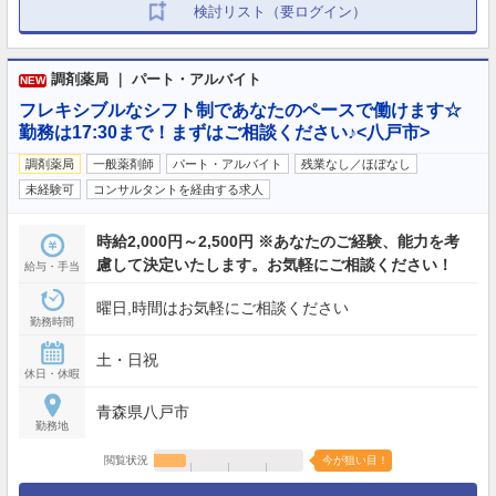
検討リスト（要ログイン）
調剤薬局 ｜ パート・アルバイト
NEW
フレキシブルなシフト制であなたのペースで働けます☆
勤務は17:30まで！まずはご相談ください♪<八戸市>
調剤薬局
一般薬剤師
パート・アルバイト
残業なし／ほぼなし
未経験可
コンサルタントを経由する求人
時給2,000円～2,500円 ※あなたのご経験、能力を考
慮して決定いたします。お気軽にご相談ください！
給与・手当
曜日,時間はお気軽にご相談ください
勤務時間
土・日祝
休日・休暇
青森県八戸市
勤務地
閲覧状況
今が狙い目！