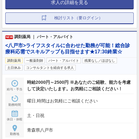
求人の詳細を見る
検討リスト（要ログイン）
調剤薬局 ｜ パート・アルバイト
NEW
<八戸市>ライフスタイルに合わせた勤務が可能！総合診
療科応需でスキルアップも目指せます★17:30終業☆
調剤薬局
一般薬剤師
パート・アルバイト
残業なし／ほぼなし
土日休み
コンサルタントを経由する求人
時給2000円～2500円 ※あなたのご経験、能力を考慮
して決定いたします。お気軽にご相談ください！
給与・手当
曜日,時間はお気軽にご相談ください
勤務時間
土・日祝
休日・休暇
青森県八戸市
勤務地