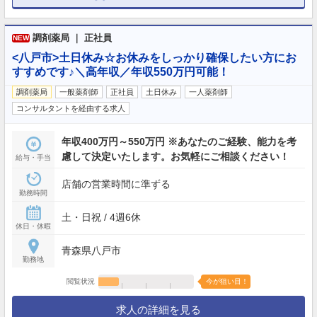
調剤薬局 ｜ 正社員
NEW
<八戸市>土日休み☆お休みをしっかり確保したい方にお
すすめです♪＼高年収／年収550万円可能！
調剤薬局
一般薬剤師
正社員
土日休み
一人薬剤師
コンサルタントを経由する求人
年収400万円～550万円 ※あなたのご経験、能力を考
慮して決定いたします。お気軽にご相談ください！
給与・手当
店舗の営業時間に準ずる
勤務時間
土・日祝 / 4週6休
休日・休暇
青森県八戸市
勤務地
閲覧状況
今が狙い目！
求人の詳細を見る