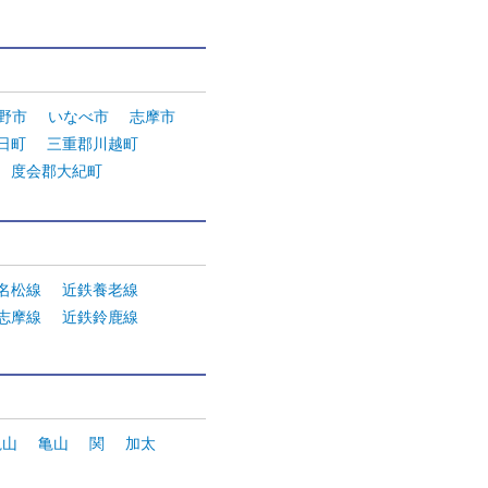
。
野市
いなべ市
志摩市
日町
三重郡川越町
度会郡大紀町
R名松線
近鉄養老線
志摩線
近鉄鈴鹿線
亀山
亀山
関
加太