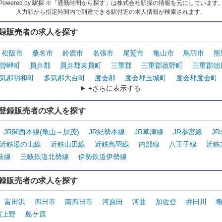
Powered by 駅探 ※「通勤時間から探す」は株式会社駅探の情報を元にしています
入力駅から指定時間内で到達できる駅付近の求人情報が検索されます。
録販売者の求人を探す
松阪市
桑名市
鈴鹿市
名張市
尾鷲市
亀山市
鳥羽市
熊
曽岬町
員弁郡
員弁郡東員町
三重郡
三重郡菰野町
三重郡朝
気郡明和町
多気郡大台町
度会郡
度会郡玉城町
度会郡度会町
+さらに表示する
登録販売者の求人を探す
JR関西本線(亀山～加茂)
JR紀勢本線
JR草津線
JR参宮線
J
近鉄湯の山線
近鉄山田線
近鉄鳥羽線
内部線
八王子線
近鉄
岐線
三岐鉄道北勢線
伊勢鉄道伊勢線
録販売者の求人を探す
富田浜
四日市
南四日市
河原田
河曲
加佐登
井田川
賀上野
島ケ原