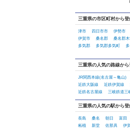
三重県の市区町村から登
津市
四日市市
伊勢市
伊賀市
桑名郡
桑名郡木
多気郡
多気郡多気町
多
三重県の人気の路線から
JR関西本線(名古屋～亀山)
近鉄大阪線
近鉄伊賀線
近鉄名古屋線
三岐鉄道三
三重県の人気の駅から登
長島
桑名
朝日
富田
柘植
新堂
佐那具
伊