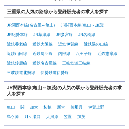
三重県の人気の路線から登録販売者の求人を探す
JR関西本線(名古屋～亀山)
JR関西本線(亀山～加茂)
JR紀勢本線
JR草津線
JR参宮線
JR名松線
近鉄養老線
近鉄大阪線
近鉄伊賀線
近鉄湯の山線
近鉄山田線
近鉄鳥羽線
内部線
八王子線
近鉄志摩線
近鉄鈴鹿線
近鉄名古屋線
三岐鉄道三岐線
三岐鉄道北勢線
伊勢鉄道伊勢線
JR関西本線(亀山～加茂)の人気の駅から登録販売者の求
人を探す
亀山
関
加太
柘植
新堂
佐那具
伊賀上野
島ケ原
月ケ瀬口
大河原
笠置
加茂