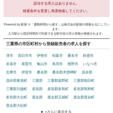
該当する求人はありません。
検索条件を変更し再度検索してください。
Powered by 駅探 ※「通勤時間から探す」は株式会社駅探の情報を元にしてい
ます。
入力駅から指定時間内で到達できる駅付近の求人情報が検索されます。
三重県の市区町村から登録販売者の求人を探す
津市
四日市市
伊勢市
松阪市
桑名市
鈴鹿市
名張市
尾鷲市
亀山市
鳥羽市
熊野市
いなべ市
志摩市
伊賀市
桑名郡
桑名郡木曽岬町
員弁郡
員弁郡東員町
三重郡
三重郡菰野町
三重郡朝日町
三重郡川越町
多気郡
多気郡多気町
多気郡明和町
多気郡大台町
度会郡
度会郡玉城町
度会郡度会町
度会郡大紀町
+さらに表示する