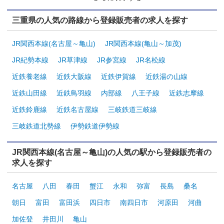
三重県の人気の路線から登録販売者の求人を探す
JR関西本線(名古屋～亀山)
JR関西本線(亀山～加茂)
JR紀勢本線
JR草津線
JR参宮線
JR名松線
近鉄養老線
近鉄大阪線
近鉄伊賀線
近鉄湯の山線
近鉄山田線
近鉄鳥羽線
内部線
八王子線
近鉄志摩線
近鉄鈴鹿線
近鉄名古屋線
三岐鉄道三岐線
三岐鉄道北勢線
伊勢鉄道伊勢線
JR関西本線(名古屋～亀山)の人気の駅から登録販売者の
求人を探す
名古屋
八田
春田
蟹江
永和
弥富
長島
桑名
朝日
富田
富田浜
四日市
南四日市
河原田
河曲
加佐登
井田川
亀山