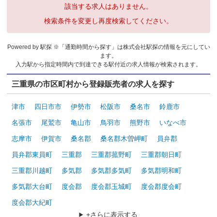
該当する求人はありません。
検索条件を変更し再度検索してください。
Powered by 駅探 ※「通勤時間から探す」は株式会社駅探の情報を元にしてい
ます。
入力駅から指定時間内で到達できる駅付近の求人情報が検索されます。
三重県の市区町村から登録販売者の求人を探す
津市
四日市市
伊勢市
松阪市
桑名市
鈴鹿市
名張市
尾鷲市
亀山市
鳥羽市
熊野市
いなべ市
志摩市
伊賀市
桑名郡
桑名郡木曽岬町
員弁郡
員弁郡東員町
三重郡
三重郡菰野町
三重郡朝日町
三重郡川越町
多気郡
多気郡多気町
多気郡明和町
多気郡大台町
度会郡
度会郡玉城町
度会郡度会町
度会郡大紀町
+さらに表示する