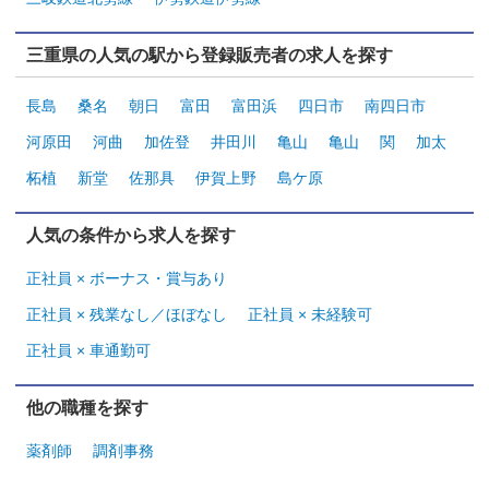
三重県の人気の駅から登録販売者の求人を探す
長島
桑名
朝日
富田
富田浜
四日市
南四日市
河原田
河曲
加佐登
井田川
亀山
亀山
関
加太
柘植
新堂
佐那具
伊賀上野
島ケ原
人気の条件から求人を探す
正社員 × ボーナス・賞与あり
正社員 × 残業なし／ほぼなし
正社員 × 未経験可
正社員 × 車通勤可
他の職種を探す
薬剤師
調剤事務