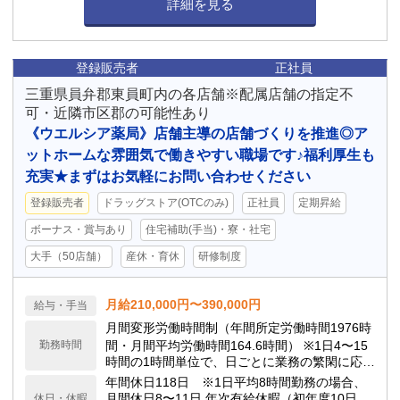
詳細を見る
登録販売者
正社員
三重県員弁郡東員町内の各店舗※配属店舗の指定不
可・近隣市区郡の可能性あり
《ウエルシア薬局》店舗主導の店舗づくりを推進◎ア
ットホームな雰囲気で働きやすい職場です♪福利厚生も
充実★まずはお気軽にお問い合わせください
登録販売者
ドラッグストア(OTCのみ)
正社員
定期昇給
ボーナス・賞与あり
住宅補助(手当)・寮・社宅
大手（50店舗）
産休・育休
研修制度
月給210,000円〜390,000円
給与・手当
月間変形労働時間制（年間所定労働時間1976時
勤務時間
間・月間平均労働時間164.6時間） ※1日4〜15
時間の1時間単位で、日ごとに業務の繁閑に応じ
て勤務時間を設定します。
年間休日118日 ※1日平均8時間勤務の場合、
月間休日8〜11日 年次有給休暇（初年度10日、
休日・休暇