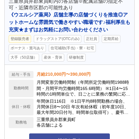
三重県員弁郡東員町内の各店舗※配属店舗の指定不
可・近隣市区郡の可能性あり
《ウエルシア薬局》店舗主導の店舗づくりを推進◎ア
ットホームな雰囲気で働きやすい職場です♪福利厚生も
充実★まずはお気軽にお問い合わせください
登録販売者
ドラッグストア(OTCのみ)
正社員
定期昇給
ボーナス・賞与あり
住宅補助(手当)・寮・社宅
大手（50店舗）
産休・育休
研修制度
月給210,000円〜390,000円
給与・手当
月間変形労働時間制（年間所定労働時間1988時
勤務時間
間・月間平均労働時間165.6時間） ※1日4〜15
時間の1時間単位で、日ごとに業務の繁閑に応じ
て勤務時間を設定します。
年間休日116日 ※1日平均8時間勤務の場合、
月間休日8〜10日 年次有給休暇（初年度10日、
休日・休暇
最大年間20日付与、時間単位取得可）、慶弔休
暇、子の看護休暇、介護休暇 他
三重県員弁郡東員町
勤務地
各店舗による