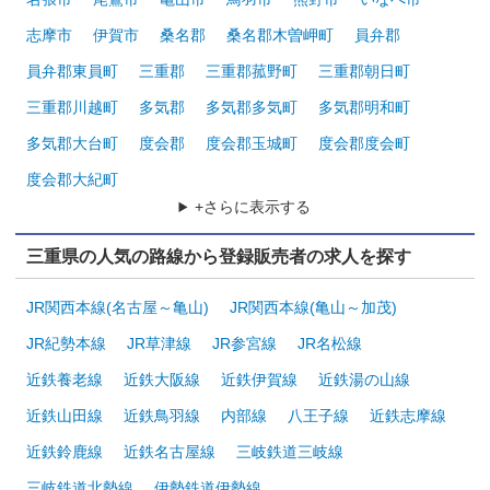
志摩市
伊賀市
桑名郡
桑名郡木曽岬町
員弁郡
員弁郡東員町
三重郡
三重郡菰野町
三重郡朝日町
三重郡川越町
多気郡
多気郡多気町
多気郡明和町
多気郡大台町
度会郡
度会郡玉城町
度会郡度会町
度会郡大紀町
+さらに表示する
三重県の人気の路線から登録販売者の求人を探す
JR関西本線(名古屋～亀山)
JR関西本線(亀山～加茂)
JR紀勢本線
JR草津線
JR参宮線
JR名松線
近鉄養老線
近鉄大阪線
近鉄伊賀線
近鉄湯の山線
近鉄山田線
近鉄鳥羽線
内部線
八王子線
近鉄志摩線
近鉄鈴鹿線
近鉄名古屋線
三岐鉄道三岐線
三岐鉄道北勢線
伊勢鉄道伊勢線