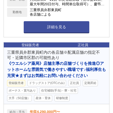
最大年間20日付与、時間単位取得可）、慶弔休
暇、子の看護休暇、介護休暇 他
三重県員弁郡東員町
勤務地
各店舗による
詳細を見る
登録販売者
正社員
三重県員弁郡東員町内の各店舗※配属店舗の指定不
可・近隣市区郡の可能性あり
《ウエルシア薬局》店舗主導の店舗づくりを推進◎ア
ットホームな雰囲気で働きやすい職場です♪福利厚生も
充実★まずはお気軽にお問い合わせください
登録販売者
ドラッグストア(OTCのみ)
正社員
定期昇給
ボーナス・賞与あり
住宅補助(手当)・寮・社宅
大手（50店舗）
産休・育休
研修制度
年収4,290,000円〜
給与・手当