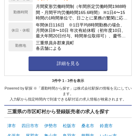
月間変形労働時間制（年間所定労働時間1988時
勤務時間
間・月間平均労働時間165.6時間） ※1日4〜15
時間の1時間単位で、日ごとに業務の繁閑に応じ
て勤務時間を設定します。
年間休日116日 ※1日平均8時間勤務の場合、
月間休日8〜10日 年次有給休暇（初年度10日、
休日・休暇
最大年間20日付与、時間単位取得可）、慶弔休
暇、子の看護休暇、介護休暇 他
三重県員弁郡東員町
勤務地
各店舗による
詳細を見る
3件中 1 - 3件を表示
Powered by 駅探 ※「通勤時間から探す」は株式会社駅探の情報を元にしてい
ます。
入力駅から指定時間内で到達できる駅付近の求人情報が検索されます。
三重県の市区町村から登録販売者の求人を探す
津市
四日市市
伊勢市
松阪市
桑名市
鈴鹿市
名張市
尾鷲市
亀山市
鳥羽市
熊野市
いなべ市