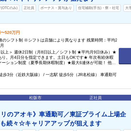
OTCのみ)
正社員
ボーナス・賞与あり
住宅補助(手当)・寮・社宅
大
円〜520万円
務のシフト制 ※シフトは店舗により異なります 残業時間：平均2
／月
日以上＞ 週休2日制（月8日以上／シフト制 ★平均月9日休み）★
あり。月4日分を指定できます。土日もOKです★ 年次有給休暇
ケーション制度（夏季長期休暇制度）★最大6連休が可能！ 他詳
部へ記載
徒歩3分（近鉄大阪線） / 一志駅 徒歩5分（JR名松線） 車通勤可
松阪市
正社員
スリのアオキ》車通勤可／東証プライム上場企
画も続々☆キャリアアップが狙えます