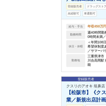
登録販売者
ドラッグストア(
未経験可
車通勤可
年収450万
給与・手当
週40時間勤
勤務時間
0時間未満
＜年間108
希望休制度
休日・休暇
／サマーバ
細は求人下
三重県津市
川合高岡駅 
勤務地
能
登録販売者
クスリのアオキ 垣鼻店
【松阪市】《ク
業／新規出店計