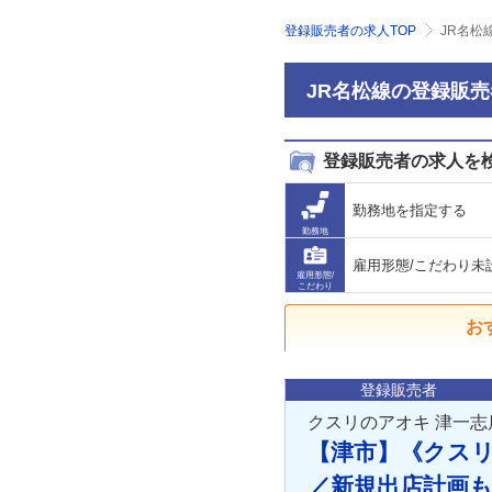
登録販売者の求人TOP
JR名松
JR名松線の登録販
登録販売者の求人を
勤務地を指定する
勤務地
雇用形態/こだわり未
雇用形態/
こだわり
お
登録販売者
クスリのアオキ 津一志
【津市】《クス
／新規出店計画