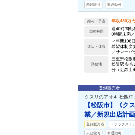
未経験可
車通勤可
年収450万
給与・手当
週40時間勤
勤務時間
0時間未満
＜年間108
希望休制度
休日・休暇
／サマーバ
細は求人下
三重県松阪
松阪駅 徒歩
勤務地
分（近鉄山
登録販売者
クスリのアオキ 松阪中
【松阪市】《ク
業／新規出店計
登録販売者
ドラッグストア(
未経験可
車通勤可