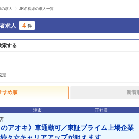
線の求人
JR名松線の求人一覧
4
売者求人
件
検索する
設定
すすめ順
新着
津市
正社員
店
リのアオキ》車通勤可／東証プライム上場企業
も続々☆キャリアアップが狙えます