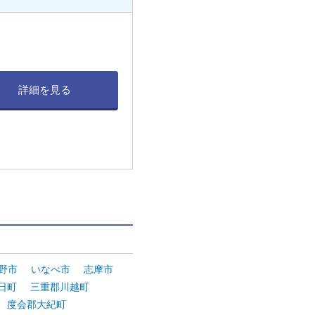
詳細を見る
。
野市
いなべ市
志摩市
日町
三重郡川越町
度会郡大紀町