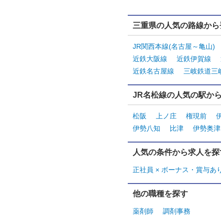
三重県の人気の路線から
JR関西本線(名古屋～亀山)
近鉄大阪線
近鉄伊賀線
近鉄名古屋線
三岐鉄道三
JR名松線の人気の駅か
松阪
上ノ庄
権現前
伊勢八知
比津
伊勢奥津
人気の条件から求人を探
正社員 × ボーナス・賞与あ
他の職種を探す
薬剤師
調剤事務