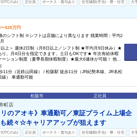
OTCのみ)
正社員
ボーナス・賞与あり
住宅補助(手当)・寮・社宅
大
円〜520万円
務のシフト制 ※シフトは店舗により異なります 残業時間：平均2
／月
日以上＞ 週休2日制（月8日以上／シフト制 ★平均月9日休み）★
あり。月4日分を指定できます。土日もOKです★ 年次有給休暇
ケーション制度（夏季長期休暇制度）★最大6連休が可能！ 他詳
部へ記載
市
歩11分（近鉄山田線） / 松阪駅 徒歩11分（JR紀勢本線、JR名松
田線） 車通勤可能
松阪市
正社員
井町店
スリのアオキ》車通勤可／東証プライム上場企
画も続々☆キャリアアップが狙えます
OTCのみ)
正社員
ボーナス・賞与あり
住宅補助(手当)・寮・社宅
大