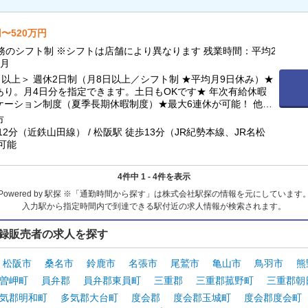
円〜520万円
務のシフト制 ※シフトは店舗により異なります 残業時間：平均2
／月
日以上＞ 週休2日制（月8日以上／シフト制 ★平均月9日休み）★
あり。月4日分を指定できます。土日もOKです★ 年次有給休暇
ケーション制度（夏季長期休暇制度）★最大6連休が可能！ 他詳
部へ記載
市
12分（近鉄山田線） / 松阪駅 徒歩13分（JR紀勢本線、JR名松
可能
4件中 1 - 4件を表示
Powered by 駅探 ※「通勤時間から探す」は株式会社駅探の情報を元にしています
入力駅から指定時間内で到達できる駅付近の求人情報が検索されます。
録販売者の求人を探す
松阪市
桑名市
鈴鹿市
名張市
尾鷲市
亀山市
鳥羽市
熊
曽岬町
員弁郡
員弁郡東員町
三重郡
三重郡菰野町
三重郡朝
気郡明和町
多気郡大台町
度会郡
度会郡玉城町
度会郡度会町