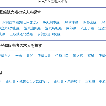
+さらに表示する
登録販売者の求人を探す
JR関西本線(亀山～加茂)
JR紀勢本線
JR草津線
JR参宮線
J
近鉄湯の山線
近鉄山田線
近鉄鳥羽線
内部線
八王子線
近鉄
岐線
三岐鉄道北勢線
伊勢鉄道伊勢線
ら登録販売者の求人を探す
伊勢八太
一志
井関
伊勢大井
伊勢川口
関ノ宮
家城
伊勢
す
り
正社員 × 残業なし／ほぼなし
正社員 × 未経験可
正社員 × 車