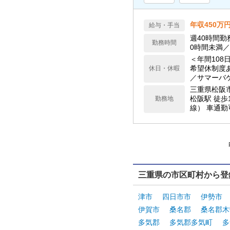
年収450万
給与・手当
週40時間勤
勤務時間
0時間未満
＜年間108
希望休制度
休日・休暇
／サマーバ
細は求人下
三重県松阪
松阪駅 徒歩
勤務地
線） 車通勤
三重県の市区町村から登
津市
四日市市
伊勢市
伊賀市
桑名郡
桑名郡木
多気郡
多気郡多気町
多