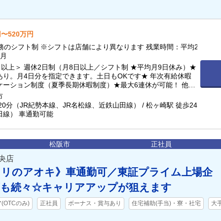
円〜520万円
務のシフト制 ※シフトは店舗により異なります 残業時間：平均2
／月
日以上＞ 週休2日制（月8日以上／シフト制 ★平均月9日休み）★
あり。月4日分を指定できます。土日もOKです★ 年次有給休暇
ケーション制度（夏季長期休暇制度）★最大6連休が可能！ 他詳
部へ記載
市
20分（JR紀勢本線、JR名松線、近鉄山田線） / 松ヶ崎駅 徒歩24
田線） 車通勤可能
松阪市
正社員
央店
スリのアオキ》車通勤可／東証プライム上場企
画も続々☆キャリアアップが狙えます
OTCのみ)
正社員
ボーナス・賞与あり
住宅補助(手当)・寮・社宅
大