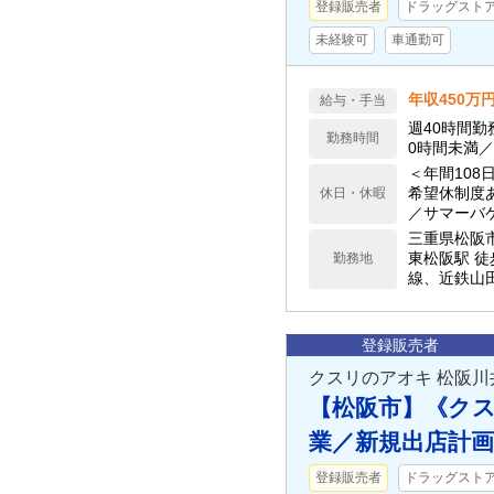
登録販売者
ドラッグストア(
未経験可
車通勤可
年収450万
給与・手当
週40時間勤
勤務時間
0時間未満
＜年間108
希望休制度
休日・休暇
／サマーバ
細は求人下
三重県松阪
東松阪駅 徒
勤務地
線、近鉄山
登録販売者
クスリのアオキ 松阪川
【松阪市】《ク
業／新規出店計
登録販売者
ドラッグストア(