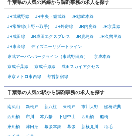
千葉県の人気の路線から調剤事務の求人を探す
JR武蔵野線
JR中央・総武線
JR総武本線
JR常磐線(上野～取手)
JR外房線
JR内房線
JR京葉線
JR成田線
JR成田エクスプレス
JR鹿島線
JR久留里線
JR東金線
ディズニーリゾートライン
東武アーバンパークライン（東武野田線）
京成本線
京成千葉線
京成千原線
成田スカイアクセス
東京メトロ東西線
都営新宿線
千葉県の人気の駅から調剤事務の求人を探す
南流山
新松戸
新八柱
東松戸
市川大野
船橋法典
西船橋
市川
本八幡
下総中山
西船橋
船橋
東船橋
津田沼
幕張本郷
幕張
新検見川
稲毛