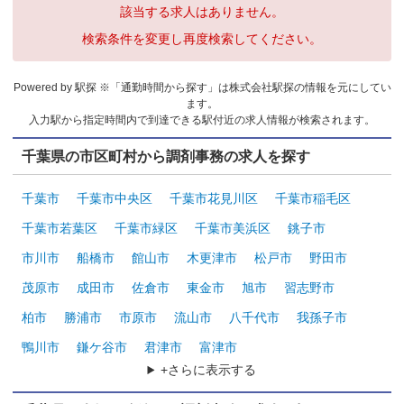
該当する求人はありません。
検索条件を変更し再度検索してください。
Powered by 駅探 ※「通勤時間から探す」は株式会社駅探の情報を元にしてい
ます。
入力駅から指定時間内で到達できる駅付近の求人情報が検索されます。
千葉県の市区町村から調剤事務の求人を探す
千葉市
千葉市中央区
千葉市花見川区
千葉市稲毛区
千葉市若葉区
千葉市緑区
千葉市美浜区
銚子市
市川市
船橋市
館山市
木更津市
松戸市
野田市
茂原市
成田市
佐倉市
東金市
旭市
習志野市
柏市
勝浦市
市原市
流山市
八千代市
我孫子市
鴨川市
鎌ケ谷市
君津市
富津市
+さらに表示する