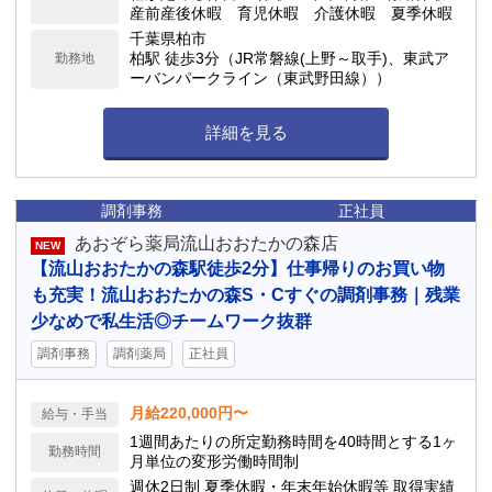
産前産後休暇 育児休暇 介護休暇 夏季休暇
千葉県柏市
柏駅 徒歩3分（JR常磐線(上野～取手)、東武ア
勤務地
ーバンパークライン（東武野田線））
詳細を見る
調剤事務
正社員
あおぞら薬局流山おおたかの森店
NEW
【流山おおたかの森駅徒歩2分】仕事帰りのお買い物
も充実！流山おおたかの森S・Cすぐの調剤事務｜残業
少なめで私生活◎チームワーク抜群
調剤事務
調剤薬局
正社員
月給220,000円〜
給与・手当
1週間あたりの所定勤務時間を40時間とする1ヶ
勤務時間
月単位の変形労働時間制
週休2日制 夏季休暇・年末年始休暇等 取得実績