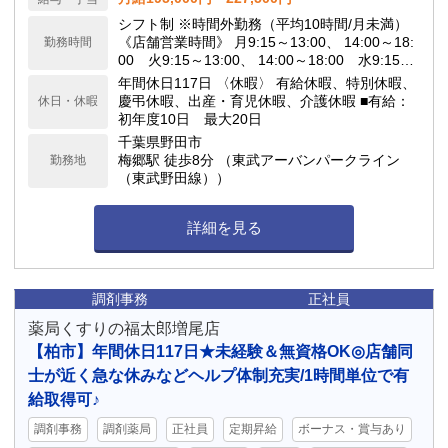
シフト制 ※時間外勤務（平均10時間/月未満）
《店舗営業時間》 月9:15～13:00、 14:00～18:
勤務時間
00 火9:15～13:00、 14:00～18:00 水9:15～
13:00、 14:00～18:00 木9:15～13:00、 14:00
年間休日117日 〈休暇〉 有給休暇、特別休暇、
～18:00 金9:15～13:00、 14:00～18:00 土定
慶弔休暇、出産・育児休暇、介護休暇 ■有給：
休日・休暇
休日 日定休日
初年度10日 最大20日
千葉県野田市
梅郷駅 徒歩8分 （東武アーバンパークライン
勤務地
（東武野田線））
詳細を見る
調剤事務
正社員
薬局くすりの福太郎増尾店
【柏市】年間休日117日★未経験＆無資格OK◎店舗同
士が近く急な休みなどヘルプ体制充実/1時間単位で有
給取得可♪
調剤事務
調剤薬局
正社員
定期昇給
ボーナス・賞与あり