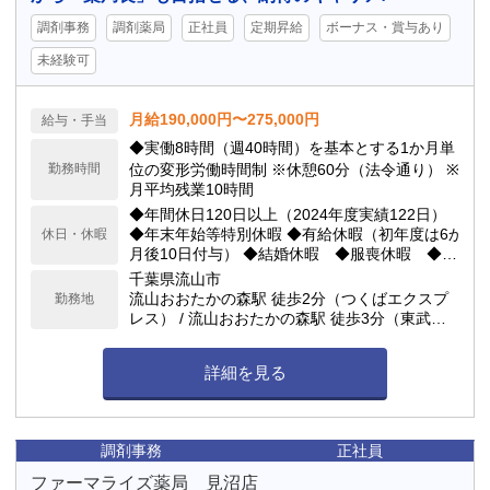
調剤事務
調剤薬局
正社員
定期昇給
ボーナス・賞与あり
未経験可
月給190,000円〜275,000円
給与・手当
◆実働8時間（週40時間）を基本とする1か月単
勤務時間
位の変形労働時間制 ※休憩60分（法令通り） ※
月平均残業10時間
◆年間休日120日以上（2024年度実績122日）
◆年末年始等特別休暇 ◆有給休暇（初年度は6か
休日・休暇
月後10日付与） ◆結婚休暇 ◆服喪休暇 ◆配
偶者出産休暇 ◆生理休業 ◆産前産後休業 ◆妊
千葉県流山市
娠中の緩和措置（通院休暇、妊娠中の通勤緩
流山おおたかの森駅 徒歩2分（つくばエクスプ
勤務地
和、妊娠中の休憩） ◆育児休業 ◆育児短時間
レス） / 流山おおたかの森駅 徒歩3分（東武ア
勤務（小学3年生まで取得可能） ◆子の看護休
ーバンパークライン（東武野田線））
暇 ◆介護休業
詳細を見る
調剤事務
正社員
ファーマライズ薬局 見沼店