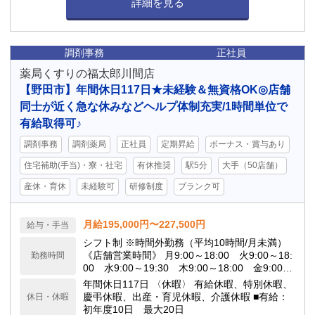
詳細を見る
調剤事務
正社員
薬局くすりの福太郎川間店
【野田市】年間休日117日★未経験＆無資格OK◎店舗
同士が近く急な休みなどヘルプ体制充実/1時間単位で
有給取得可♪
調剤事務
調剤薬局
正社員
定期昇給
ボーナス・賞与あり
住宅補助(手当)・寮・社宅
有休推奨
駅5分
大手（50店舗）
産休・育休
未経験可
研修制度
ブランク可
月給195,000円〜227,500円
給与・手当
シフト制 ※時間外勤務（平均10時間/月未満）
《店舗営業時間》 月9:00～18:00 火9:00～18:
勤務時間
00 水9:00～19:30 木9:00～18:00 金9:00～
19:30 土9:00～15:00 日定休日
年間休日117日 〈休暇〉 有給休暇、特別休暇、
慶弔休暇、出産・育児休暇、介護休暇 ■有給：
休日・休暇
初年度10日 最大20日