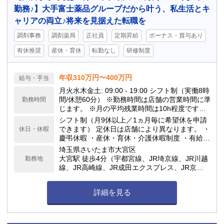
勤務♪】大手富士薬品グループだから叶う、私生活とキ
ャリアの両立♪将来を見据えた転職を
調剤事務
調剤薬局
正社員
定期昇給
ボーナス・賞与あり
有休推奨
産休・育休
転勤なし
研修制度
年収310万円〜400万円
給与・手当
月火水木金土: 09:00 - 19:00 シフト制（実働8時
間/休憩60分） ※勤務時間は店舗の営業時間に準
勤務時間
じます。 ※月の平均残業時間は10h程度です。
当ドラッグストアは閉局時間が早いのが特徴
シフト制（月9休以上／1ヵ月毎に希望休を申請
で、18:00や19:00の閉局が多いです。
できます） 定休日は店舗により異なります。 ・
休日・休暇
慶弔休暇 ・産休・育休・介護休暇制度 ・有給休
暇(勤務6ヶ月後10日付与) ★年間休日117日
埼玉県さいたま市大宮区
大宮駅 徒歩4分（宇都宮線、JR埼京線、JR川越
勤務地
線、JR高崎線、JR成田エクスプレス、JR京浜
東北線、JR湘南新宿ライン） / 大宮駅 徒歩5分
（ニューシャトル、東武アーバンパークライン
詳細を見る
（東武野田線））