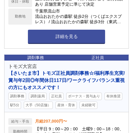
休日・休暇
あり 店舗営業予定に準じて決定
千葉県流山市
流山おおたかの森駅 徒歩2分（つくばエクスプ
勤務地
レス） / 流山おおたかの森駅 徒歩3分（東武ア
ーバンパークライン（東武野田線））
詳細を見る
調剤事務
正社員
トモズ大宮店
【さいたま市】トモズ正社員調剤事務☆/福利厚生充実/
賞与年2回◎年間休日117日/ワークライフバランス重視
の方にもオススメです！
調剤事務
調剤薬局
正社員
ボーナス・賞与あり
有休推奨
駅5分
大手（50店舗）
産休・育休
未経験可
月給207,000円〜
給与・手当
【平日 9：00～20：00 土曜9：00～18：00、
勤務時間