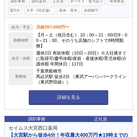
調剤事務
調剤薬局
正社員
ボーナス・賞与あり
有休推奨
駅5分
大手（50店舗）
産休・育休
未経験可
月給207,000円〜
給与・手当
【月～土（祝日含む） 10：00～21：00/日9：0
0～21：00、そのうち店舗のシフトで8時間勤
勤務時間
務】
週休2日 有給休暇（10日～20日）※入社後すぐ
に取得可/慶弔休暇/産前・産後休暇/育児休暇/介
休日・休暇
護休暇 年間休日：117日
千葉県船橋市
馬込沢駅 徒歩2分 （東武アーバンパークライン
勤務地
（東武野田線））
詳細を見る
調剤事務
正社員
セイムス大宮西口薬局
【大宮駅から徒歩4分！年収最大400万円★19時までの