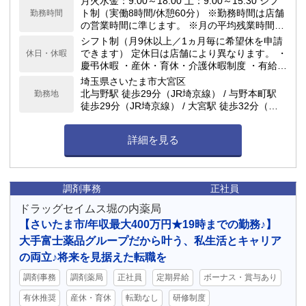
月火水金：9:00～18:00 土：9:00～15:30 シフ
ト制（実働8時間/休憩60分） ※勤務時間は店舗
勤務時間
の営業時間に準じます。 ※月の平均残業時間は
10h程度です。 当ドラッグストアは閉局時間が
シフト制（月9休以上／1ヵ月毎に希望休を申請
早いのが特徴で、18:00や19:00の閉局が多いで
できます） 定休日は店舗により異なります。 ・
休日・休暇
す。
慶弔休暇 ・産休・育休・介護休暇制度 ・有給休
暇(勤務6ヶ月後10日付与) ★年間休日117日
埼玉県さいたま市大宮区
北与野駅 徒歩29分（JR埼京線） / 与野本町駅
勤務地
徒歩29分（JR埼京線） / 大宮駅 徒歩32分（ニ
ューシャトル、宇都宮線、JR埼京線、JR川越
線、JR高崎線、JR成田エクスプレス、JR京浜
詳細を見る
東北線、JR湘南新宿ライン） / 大宮駅 徒歩34分
（東武アーバンパークライン（東武野田線））
車通勤可能
調剤事務
正社員
ドラッグセイムス堀の内薬局
【さいたま市/年収最大400万円★19時までの勤務♪】
大手富士薬品グループだから叶う、私生活とキャリア
の両立♪将来を見据えた転職を
調剤事務
調剤薬局
正社員
定期昇給
ボーナス・賞与あり
有休推奨
産休・育休
転勤なし
研修制度