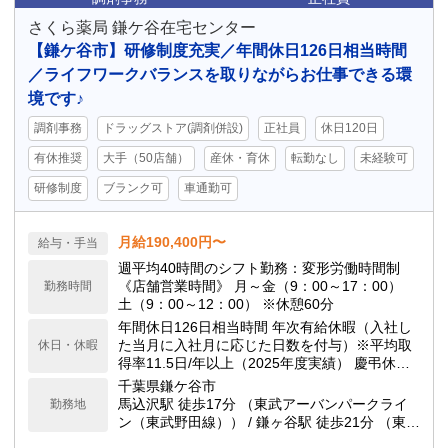
さくら薬局 鎌ケ谷在宅センター
【鎌ケ谷市】研修制度充実／年間休日126日相当時間
／ライフワークバランスを取りながらお仕事できる環
境です♪
調剤事務
ドラッグストア(調剤併設)
正社員
休日120日
有休推奨
大手（50店舗）
産休・育休
転勤なし
未経験可
研修制度
ブランク可
車通勤可
月給190,400円〜
給与・手当
週平均40時間のシフト勤務：変形労働時間制
《店舗営業時間》 月～金（9：00～17：00）
勤務時間
土（9：00～12：00） ※休憩60分
年間休日126日相当時間 年次有給休暇（入社し
た当月に入社月に応じた日数を付与）※平均取
休日・休暇
得率11.5日/年以上（2025年度実績） 慶弔休
暇、産前産後休暇(取得率100%)、介護休暇、生
千葉県鎌ケ谷市
理休暇 連続休暇制度（最長9日間、初年度最長5
馬込沢駅 徒歩17分 （東武アーバンパークライ
勤務地
日間） 特別休暇（配偶者の出産2日間、弔事3～
ン（東武野田線）） / 鎌ヶ谷駅 徒歩21分 （東武
7日間、裁判員裁判5日間、転勤2～3日間） など
アーバンパークライン（東武野田線）） 車通勤