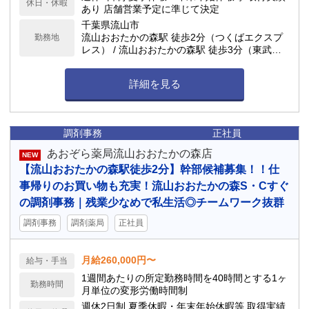
休日・休暇
あり 店舗営業予定に準じて決定
千葉県流山市
流山おおたかの森駅 徒歩2分（つくばエクスプ
勤務地
レス） / 流山おおたかの森駅 徒歩3分（東武ア
ーバンパークライン（東武野田線））
詳細を見る
調剤事務
正社員
あおぞら薬局流山おおたかの森店
NEW
【流山おおたかの森駅徒歩2分】幹部候補募集！！仕
事帰りのお買い物も充実！流山おおたかの森S・Cすぐ
の調剤事務｜残業少なめで私生活◎チームワーク抜群
調剤事務
調剤薬局
正社員
月給260,000円〜
給与・手当
1週間あたりの所定勤務時間を40時間とする1ヶ
勤務時間
月単位の変形労働時間制
週休2日制 夏季休暇・年末年始休暇等 取得実績