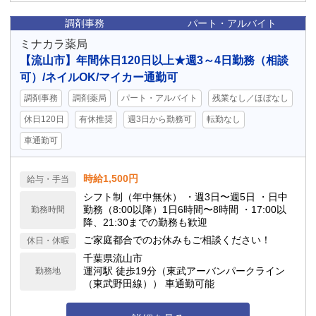
調剤事務
パート・アルバイト
ミナカラ薬局
【流山市】年間休日120日以上★週3～4日勤務（相談
可）/ネイルOK/マイカー通勤可
調剤事務
調剤薬局
パート・アルバイト
残業なし／ほぼなし
休日120日
有休推奨
週3日から勤務可
転勤なし
車通勤可
時給1,500円
給与・手当
シフト制（年中無休） ・週3日〜週5日 ・日中
勤務（8:00以降）1日6時間〜8時間 ・17:00以
勤務時間
降、21:30までの勤務も歓迎
ご家庭都合でのお休みもご相談ください！
休日・休暇
千葉県流山市
運河駅 徒歩19分（東武アーバンパークライン
勤務地
（東武野田線）） 車通勤可能