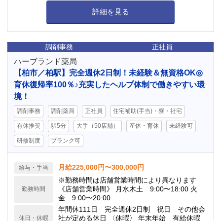
可能
詳細を見る
調剤事務
正社員
ハーブランド薬局
【柏市／柏駅】完全週休2日制！未経験＆無資格OK◎
育休復帰率100％♪充実したヘルプ体制で働きやすい環
境！
調剤事務
調剤薬局
正社員
住宅補助(手当)・寮・社宅
有休推奨
駅5分
大手（50店舗）
産休・育休
未経験可
研修制度
ブランク可
月給225,000円〜300,000円
給与・手当
※勤務時間は店舗営業時間により異なります
《店舗営業時間》 月水木土 9:00〜18:00 火
勤務時間
金 9:00〜20:00
年間休111日 完全週休2日制 祝日 その他会
社が定める休日 〈休暇〉 年末年始 有給休暇
休日・休暇