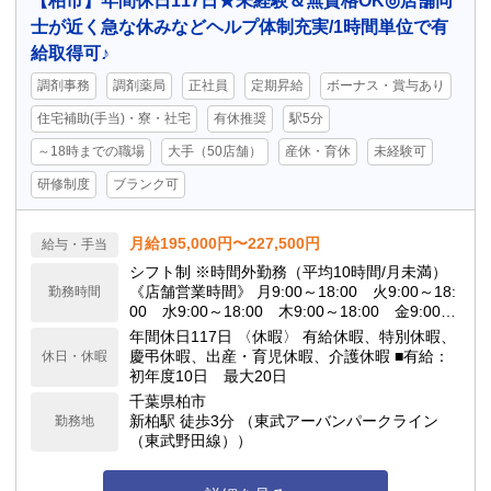
【柏市】年間休日117日★未経験＆無資格OK◎店舗同
士が近く急な休みなどヘルプ体制充実/1時間単位で有
給取得可♪
調剤事務
調剤薬局
正社員
定期昇給
ボーナス・賞与あり
住宅補助(手当)・寮・社宅
有休推奨
駅5分
～18時までの職場
大手（50店舗）
産休・育休
未経験可
研修制度
ブランク可
月給195,000円〜227,500円
給与・手当
シフト制 ※時間外勤務（平均10時間/月未満）
《店舗営業時間》 月9:00～18:00 火9:00～18:
勤務時間
00 水9:00～18:00 木9:00～18:00 金9:00～
18:00 土9:00～17:00 日定休日
年間休日117日 〈休暇〉 有給休暇、特別休暇、
慶弔休暇、出産・育児休暇、介護休暇 ■有給：
休日・休暇
初年度10日 最大20日
千葉県柏市
新柏駅 徒歩3分 （東武アーバンパークライン
勤務地
（東武野田線））