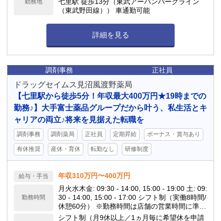
七里駅 徒歩13分（東武アーバンパークライン
勤務地
（東武野田線）） 車通勤可能
詳細を見る
調剤事務
正社員
ドラッグセイムス見沼風渡野薬局
【七里駅から徒歩5分！年収最大400万円★19時までの
勤務♪】大手富士薬品グループだから叶う、私生活とキ
ャリアの両立♪将来を見据えた転職を
調剤事務
調剤薬局
正社員
定期昇給
ボーナス・賞与あり
有休推奨
産休・育休
転勤なし
研修制度
年収310万円〜400万円
給与・手当
月火水木金: 09:30 - 14:00, 15:00 - 19:00 土: 09:
30 - 14:00, 15:00 - 17:00 シフト制（実働8時間/
勤務時間
休憩60分） ※勤務時間は店舗の営業時間に準じ
ます。 ※月の平均残業時間は10h程度です。 当
シフト制（月9休以上／1ヵ月毎に希望休を申請