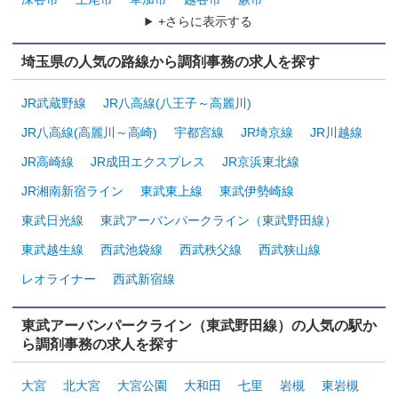
+さらに表示する
埼玉県の人気の路線から調剤事務の求人を探す
JR武蔵野線
JR八高線(八王子～高麗川)
JR八高線(高麗川～高崎)
宇都宮線
JR埼京線
JR川越線
JR高崎線
JR成田エクスプレス
JR京浜東北線
JR湘南新宿ライン
東武東上線
東武伊勢崎線
東武日光線
東武アーバンパークライン（東武野田線）
東武越生線
西武池袋線
西武秩父線
西武狭山線
レオライナー
西武新宿線
東武アーバンパークライン（東武野田線）の人気の駅か
ら調剤事務の求人を探す
大宮
北大宮
大宮公園
大和田
七里
岩槻
東岩槻