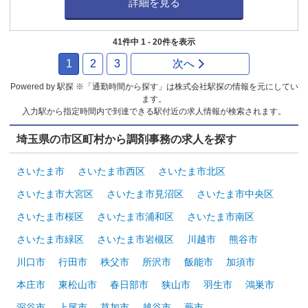
詳細を見る
41件中 1 - 20件を表示
1
2
3
次へ
Powered by 駅探 ※「通勤時間から探す」は株式会社駅探の情報を元にしてい
ます。
入力駅から指定時間内で到達できる駅付近の求人情報が検索されます。
埼玉県の市区町村から調剤事務の求人を探す
さいたま市
さいたま市西区
さいたま市北区
さいたま市大宮区
さいたま市見沼区
さいたま市中央区
さいたま市桜区
さいたま市浦和区
さいたま市南区
さいたま市緑区
さいたま市岩槻区
川越市
熊谷市
川口市
行田市
秩父市
所沢市
飯能市
加須市
本庄市
東松山市
春日部市
狭山市
羽生市
鴻巣市
深谷市
上尾市
草加市
越谷市
蕨市