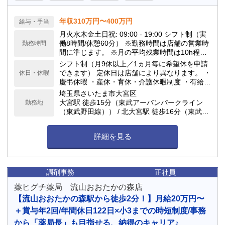
年収310万円〜400万円
給与・手当
月火水木金土日祝: 09:00 - 19:00 シフト制（実
働8時間/休憩60分） ※勤務時間は店舗の営業時
勤務時間
間に準じます。 ※月の平均残業時間は10h程度
です。 当ドラッグストアは閉局時間が早いのが
シフト制（月9休以上／1ヵ月毎に希望休を申請
特徴で、18:00や19:00の閉局が多いです。
できます） 定休日は店舗により異なります。 ・
休日・休暇
慶弔休暇 ・産休・育休・介護休暇制度 ・有給休
暇(勤務6ヶ月後10日付与) ★年間休日117日
埼玉県さいたま市大宮区
大宮駅 徒歩15分（東武アーバンパークライン
勤務地
（東武野田線）） / 北大宮駅 徒歩16分（東武ア
ーバンパークライン（東武野田線）） / 大宮駅
徒歩16分（宇都宮線、JR埼京線、JR川越線、J
詳細を見る
R高崎線、JR成田エクスプレス、JR京浜東北
線、JR湘南新宿ライン） / 大宮駅 徒歩17分（ニ
ューシャトル） / 大宮公園駅 徒歩18分（東武ア
ーバンパークライン（東武野田線）） 車通勤可
調剤事務
正社員
能
薬ヒグチ薬局 流山おおたかの森店
【流山おおたかの森駅から徒歩2分！】月給20万円〜
＋賞与年2回/年間休日122日×小3までの時短制度/事務
から「薬局長」も目指せる、納得のキャリア♪