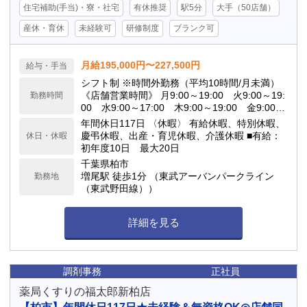
住宅補助(手当)・寮・社宅
有休推奨
駅5分
大手（50店舗）
産休・育休
未経験可
研修制度
ブランク可
月給195,000円〜227,500円
給与・手当
シフト制 ※時間外勤務（平均10時間/月未満）
《店舗営業時間》 月9:00～19:00 火9:00～19:
勤務時間
00 水9:00～17:00 木9:00～19:00 金9:00～
19:00 土9:00～15:00 日定休日
年間休日117日 〈休暇〉 有給休暇、特別休暇、
慶弔休暇、出産・育児休暇、介護休暇 ■有給：
休日・休暇
初年度10日 最大20日
千葉県柏市
増尾駅 徒歩1分 （東武アーバンパークライン
勤務地
（東武野田線））
詳細を見る
調剤事務
正社員
薬局くすりの福太郎新柏店