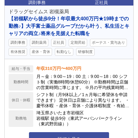
調剤事務
正社員
ドラッグセイムス 岩槻薬局
【岩槻駅から徒歩9分！年収最大400万円★19時までの
勤務♪】大手富士薬品グループだから叶う、私生活とキ
ャリアの両立♪将来を見据えた転職を
調剤事務
調剤薬局
正社員
定期昇給
ボーナス・賞与あり
有休推奨
産休・育休
転勤なし
研修制度
年収310万円〜400万円
給与・手当
月～金：9:00～19：00 土：9:00～18：00 シフ
ト制（実働8時間/休憩60分） ※勤務時間は店舗
勤務時間
の営業時間に準じます。 ※月の平均残業時間は
10h程度です。 当ドラッグストアは閉局時間が
シフト制（月9休以上／1ヵ月毎に希望休を申請
早いのが特徴で、18:00や19:00の閉局が多いで
できます） 定休日は店舗により異なります。 ・
休日・休暇
す。
慶弔休暇 ・産休・育休・介護休暇制度 ・有給休
暇(勤務6ヶ月後10日付与) ★年間休日117日
埼玉県さいたま市岩槻区
岩槻駅 徒歩9分（東武アーバンパークライン
勤務地
（東武野田線））