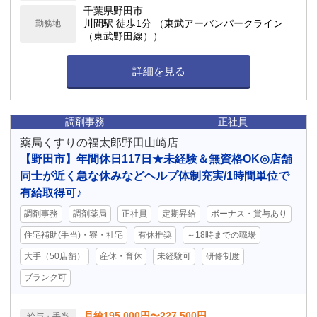
千葉県野田市
川間駅 徒歩1分 （東武アーバンパークライン
勤務地
（東武野田線））
詳細を見る
調剤事務
正社員
薬局くすりの福太郎野田山崎店
【野田市】年間休日117日★未経験＆無資格OK◎店舗
同士が近く急な休みなどヘルプ体制充実/1時間単位で
有給取得可♪
調剤事務
調剤薬局
正社員
定期昇給
ボーナス・賞与あり
住宅補助(手当)・寮・社宅
有休推奨
～18時までの職場
大手（50店舗）
産休・育休
未経験可
研修制度
ブランク可
月給195,000円〜227,500円
給与・手当