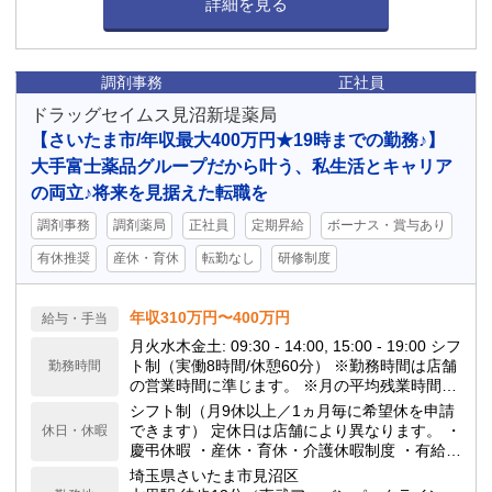
詳細を見る
調剤事務
正社員
ドラッグセイムス見沼新堤薬局
【さいたま市/年収最大400万円★19時までの勤務♪】
大手富士薬品グループだから叶う、私生活とキャリア
の両立♪将来を見据えた転職を
調剤事務
調剤薬局
正社員
定期昇給
ボーナス・賞与あり
有休推奨
産休・育休
転勤なし
研修制度
年収310万円〜400万円
給与・手当
月火水木金土: 09:30 - 14:00, 15:00 - 19:00 シフ
ト制（実働8時間/休憩60分） ※勤務時間は店舗
勤務時間
の営業時間に準じます。 ※月の平均残業時間は
10h程度です。 当ドラッグストアは閉局時間が
シフト制（月9休以上／1ヵ月毎に希望休を申請
早いのが特徴で、18:00や19:00の閉局が多いで
できます） 定休日は店舗により異なります。 ・
休日・休暇
す。
慶弔休暇 ・産休・育休・介護休暇制度 ・有給休
暇(勤務6ヶ月後10日付与) ★年間休日117日
埼玉県さいたま市見沼区