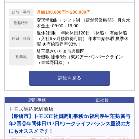
月給190,000円〜200,000円
給与・手当
変形労働制・シフト制 《店舗営業時間》 月火水
勤務時間
木金土: 09:00 - 19:00
週休2日制 年間休日120日 〈休暇〉 有給休暇
（入社6ヶ月後取得可能） 年末年始休暇 夏季休
休日・休暇
暇 ★有給取得率93%！
埼玉県さいたま市岩槻区
岩槻駅 徒歩3分（東武アーバンパークライン
勤務地
（東武野田線））
詳細を見る
調剤事務
正社員
トモズ馬込沢駅前店
【船橋市】トモズ正社員調剤事務☆/福利厚生充実/賞与
年2回◎年間休日117日/ワークライフバランス重視の方
にもオススメです！