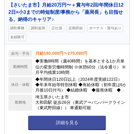
【さいたま市】月給20万円〜＋賞与年2回/年間休日12
2日×小3までの時短制度/事務から「薬局長」も目指せ
る、納得のキャリア♪
調剤事務
調剤薬局
正社員
定期昇給
ボーナス・賞与あり
未経験可
月給190,000円〜275,000円
給与・手当
◆実働8時間（週40時間）を基本とする1か月単
勤務時間
位の変形労働時間制 ※休憩60分（法令通り） ※
月平均残業10時間
◆年間休日120日以上（2024年度実績122日）
◆年末年始等特別休暇 ◆有給休暇（初年度は6か
休日・休暇
月後10日付与） ◆結婚休暇 ◆服喪休暇 ◆配
偶者出産休暇 ◆生理休業 ◆産前産後休業 ◆妊
埼玉県さいたま市
娠中の緩和措置（通院休暇、妊娠中の通勤緩
大和田駅 徒歩26分（東武アーバンパークライン
勤務地
和、妊娠中の休憩） ◆育児休業 ◆育児短時間
（東武野田線）） 車通勤可能
勤務（小学3年生まで取得可能） ◆子の看護休
暇 ◆介護休業
詳細を見る