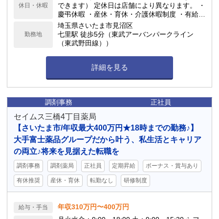
ドラッグストアは閉局時間が早いのが特徴で、1
できます） 定休日は店舗により異なります。 ・
休日・休暇
8:00や19:00の閉局が多いです。
慶弔休暇 ・産休・育休・介護休暇制度 ・有給休
暇(勤務6ヶ月後10日付与) ★年間休日117日
埼玉県さいたま市見沼区
七里駅 徒歩5分（東武アーバンパークライン
勤務地
（東武野田線））
詳細を見る
調剤事務
正社員
セイムス三橋4丁目薬局
【さいたま市/年収最大400万円★18時までの勤務♪】
大手富士薬品グループだから叶う、私生活とキャリア
の両立♪将来を見据えた転職を
調剤事務
調剤薬局
正社員
定期昇給
ボーナス・賞与あり
有休推奨
産休・育休
転勤なし
研修制度
年収310万円〜400万円
給与・手当