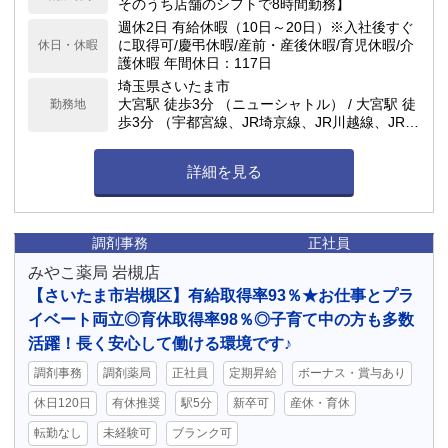
そのうち店舗のシフトで8時間勤務】
週休2日 有給休暇（10日～20日）※入社後すぐ
に取得可/慶弔休暇/産前・産後休暇/育児休暇/介
休日・休暇
護休暇 年間休日：117日
埼玉県さいたま市
大宮駅 徒歩3分 （ニューシャトル） / 大宮駅 徒
勤務地
歩3分 （宇都宮線、JR埼京線、JR川越線、JR高
崎線、JR成田エクスプレス、JR京浜東北線、J
R湘南新宿ライン） / 大宮駅 徒歩5分 （東武ア
詳細を見る
ーバンパークライン（東武野田線））
調剤事務
正社員
みやこ薬局 岩槻店
【さいたま市岩槻区】有給取得率93％★お仕事とプラ
イベート両立◎育休取得率98％◎子育て中の方も多数
活躍！長く安心して働ける環境です♪
調剤事務
調剤薬局
正社員
定期昇給
ボーナス・賞与あり
休日120日
有休推奨
駅5分
新卒可
産休・育休
転勤なし
未経験可
ブランク可