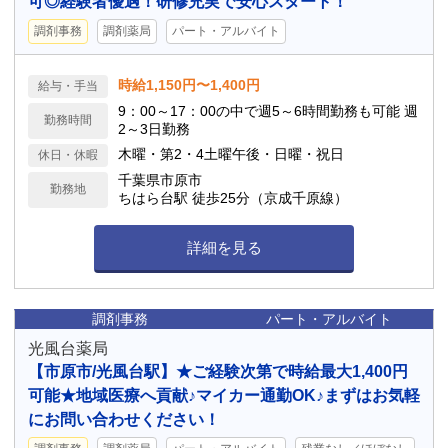
可◎経験者優遇！研修充実で安心スタート！
調剤事務
調剤薬局
パート・アルバイト
時給1,150円〜1,400円
給与・手当
9：00～17：00の中で週5～6時間勤務も可能 週
勤務時間
2～3日勤務
木曜・第2・4土曜午後・日曜・祝日
休日・休暇
千葉県市原市
勤務地
ちはら台駅 徒歩25分（京成千原線）
詳細を見る
調剤事務
パート・アルバイト
光風台薬局
【市原市/光風台駅】★ご経験次第で時給最大1,400円
可能★地域医療へ貢献♪マイカー通勤OK♪まずはお気軽
にお問い合わせください！