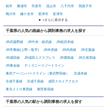
柏市
勝浦市
市原市
流山市
八千代市
我孫子市
鴨川市
鎌ケ谷市
君津市
富津市
+さらに表示する
千葉県の人気の路線から調剤事務の求人を探す
JR武蔵野線
JR中央・総武線
JR総武本線
JR常磐線(上野～取手)
JR外房線
JR内房線
JR京葉線
JR成田線
JR成田エクスプレス
JR鹿島線
JR久留里線
JR東金線
ディズニーリゾートライン
東武アーバンパークライン（東武野田線）
京成本線
京成千葉線
京成千原線
成田スカイアクセス
東京メトロ東西線
都営新宿線
千葉県の人気の駅から調剤事務の求人を探す