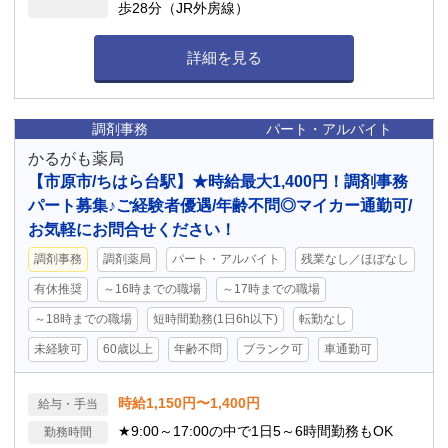
歩28分（JR外房線）
詳細を見る
調剤事務
パート・アルバイト
かるがも薬局
【市原市/ちはら台駅】★時給最大1,400円！調剤事務
パート募集♪ご経験者優遇/年齢不問◎マイカー通勤可/
お気軽にお問合せください！
調剤事務
調剤薬局
パート・アルバイト
残業なし／ほぼなし
有休推奨
～16時までの職場
～17時までの職場
～18時までの職場
短時間勤務(1日6h以下)
転勤なし
未経験可
60歳以上
年齢不問
ブランク可
車通勤可
時給1,150円〜1,400円
給与・手当
★9:00～17:00の中で1日5～6時間勤務もOK
勤務時間