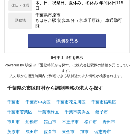
木、日、祝祭日、夏休み、冬休み 年間休日115
休日・休暇
日
千葉県市原市
ちはら台駅 徒歩25分（京成千原線） 車通勤可
勤務地
能
詳細を見る
5件中 1 - 5件を表示
Powered by 駅探 ※「通勤時間から探す」は株式会社駅探の情報を元にしてい
ます。
入力駅から指定時間内で到達できる駅付近の求人情報が検索されます。
千葉県の市区町村から調剤事務の求人を探す
千葉市
千葉市中央区
千葉市花見川区
千葉市稲毛区
千葉市若葉区
千葉市緑区
千葉市美浜区
銚子市
市川市
船橋市
館山市
木更津市
松戸市
野田市
茂原市
成田市
佐倉市
東金市
旭市
習志野市