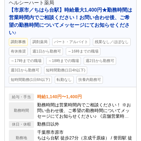
ヘルシーハート薬局
【市原市／ちはら台駅】時給最大1,400円★勤務時間は
営業時間内でご相談ください！お問い合わせ後、ご希
望の勤務時間についてメッセージにてお知らせくださ
い♪
調剤事務
調剤薬局
パート・アルバイト
残業なし／ほぼなし
有休推奨
週1日から勤務可
～16時までの職場
～17時までの職場
～18時までの職場
週2日から勤務可
週3日から勤務可
短時間勤務(1日4h以下)
短時間勤務(1日6h以下)
転勤なし
扶養内勤務可
時給1,140円〜1,400円
給与・手当
勤務時間は営業時間内でご相談ください！ ※お
問い合わせ後、ご希望の勤務時間についてメッ
勤務時間
セージにてお知らせください♪ 《店舗営業時
間》 月火木金: 09:00 - 18:30 土: 09:00 - 12:00
勤務日以外
休日・休暇
千葉県市原市
ちはら台駅 徒歩27分（京成千原線） / 誉田駅 徒
勤務地