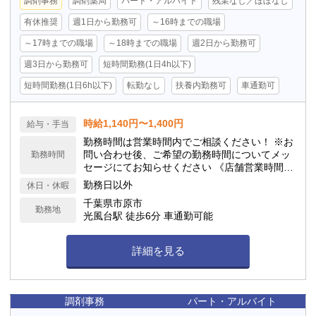
調剤事務
調剤薬局
パート・アルバイト
残業なし／ほぼなし
有休推奨
週1日から勤務可
～16時までの職場
～17時までの職場
～18時までの職場
週2日から勤務可
週3日から勤務可
短時間勤務(1日4h以下)
短時間勤務(1日6h以下)
転勤なし
扶養内勤務可
車通勤可
時給1,140円〜1,400円
給与・手当
勤務時間は営業時間内でご相談ください！ ※お
問い合わせ後、ご希望の勤務時間についてメッ
勤務時間
セージにてお知らせください 《店舗営業時間》
月火水金 8:30〜18:00 / 木8:30〜16:30 / 土 8:3
勤務日以外
休日・休暇
0〜12:30
千葉県市原市
勤務地
光風台駅 徒歩6分 車通勤可能
詳細を見る
調剤事務
パート・アルバイト