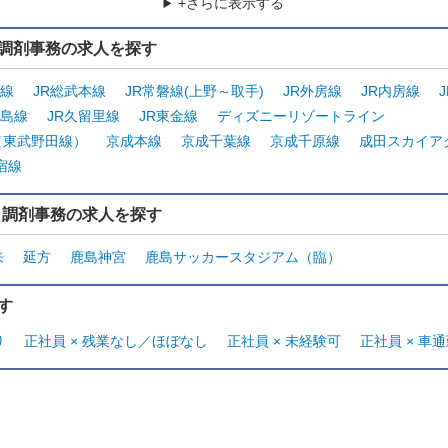
+さらに表示する
調剤事務の求人を探す
武線
JR総武本線
JR常磐線(上野～取手)
JR外房線
JR内房線
鹿島線
JR久留里線
JR東金線
ディズニーリゾートライン
（東武野田線）
京成本線
京成千葉線
京成千原線
成田スカイア
宿線
ら調剤事務の求人を探す
来
延方
鹿島神宮
鹿島サッカースタジアム（臨）
す
り
正社員 × 残業なし／ほぼなし
正社員 × 未経験可
正社員 × 車