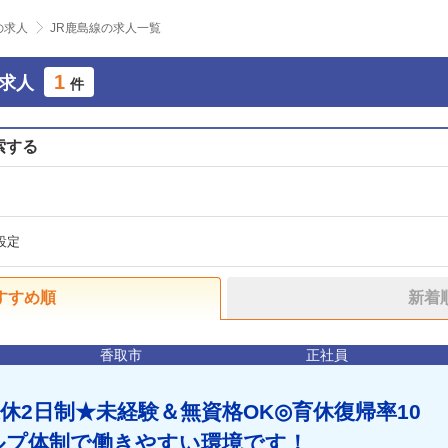
の求人
JR鹿島線の求人一覧
1
務求人
件
索する
設定
すすめ順
新着
香取市
正社員
休2日制★未経験＆無資格OK◎育休復帰率10
ルプ体制で働きやすい環境です！