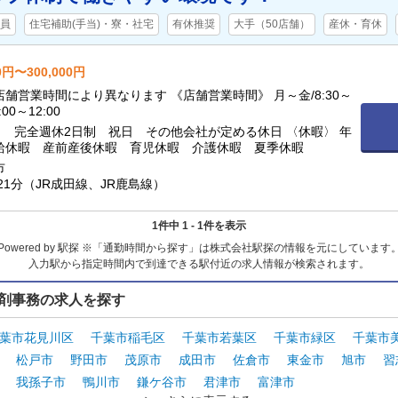
員
住宅補助(手当)・寮・社宅
有休推奨
大手（50店舗）
産休・育休
0円〜300,000円
舗営業時間により異なります 《店舗営業時間》 月～金/8:30～
:00～12:00
日 完全週休2日制 祝日 その他会社が定める休日 〈休暇〉 年
給休暇 産前産後休暇 育児休暇 介護休暇 夏季休暇
市
21分（JR成田線、JR鹿島線）
1件中 1 - 1件を表示
Powered by 駅探 ※「通勤時間から探す」は株式会社駅探の情報を元にしています
入力駅から指定時間内で到達できる駅付近の求人情報が検索されます。
剤事務の求人を探す
葉市花見川区
千葉市稲毛区
千葉市若葉区
千葉市緑区
千葉市
松戸市
野田市
茂原市
成田市
佐倉市
東金市
旭市
習
我孫子市
鴨川市
鎌ケ谷市
君津市
富津市