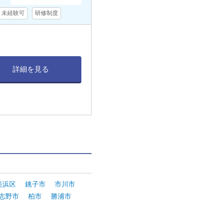
未経験可
研修制度
詳細を見る
。
美浜区
銚子市
市川市
志野市
柏市
勝浦市