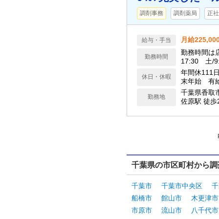
調剤事務
調剤薬局
正社
月給225,00
給与・手当
勤務時間は店
勤務時間
17:30 土/9
年間休111
休日・休暇
末年始 有
千葉県香取
勤務地
佐原駅 徒歩
千葉県の市区町村から調
千葉市
千葉市中央区
千
船橋市
館山市
木更津市
市原市
流山市
八千代市