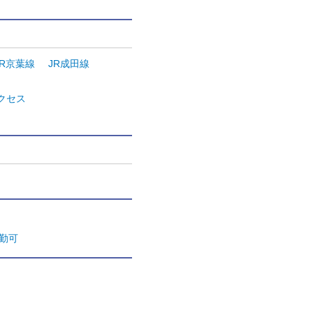
JR京葉線
JR成田線
クセス
通勤可