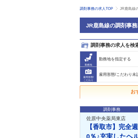
調剤事務の求人TOP
JR鹿島線
JR鹿島線の調剤事
調剤事務の求人を検
勤務地を指定する
勤務地
雇用形態/こだわり未
雇用形態/
こだわり
お
調剤事務
佐原中央薬局東店
【香取市】完全週
0％♪充実したヘ