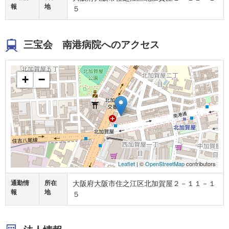
報
地
５
三宝会 南港病院へのアクセス
+
−
Leaflet
| ©
OpenStreetMap
contributors
通勤情
所在
大阪府大阪市住之江区北加賀屋２－１１－１
報
地
５