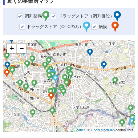
近くの事業所マップ
調剤薬局
ドラッグストア（調剤併設）
ドラッグストア（OTCのみ）
病院
+
−
Leaflet
| ©
OpenStreetMap
contributors