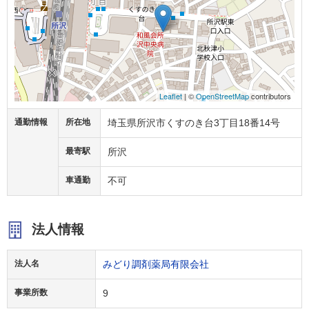
Leaflet
| ©
OpenStreetMap
contributors
通勤情報
所在地
埼玉県所沢市くすのき台3丁目18番14号
最寄駅
所沢
車通勤
不可
法人情報
法人名
みどり調剤薬局有限会社
事業所数
9