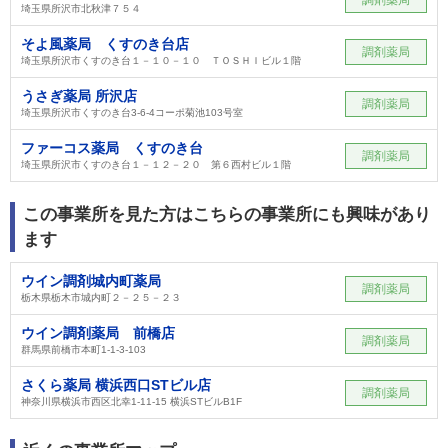
埼玉県所沢市北秋津７５４
そよ風薬局 くすのき台店
調剤薬局
埼玉県所沢市くすのき台１－１０－１０ ＴＯＳＨＩビル１階
うさぎ薬局 所沢店
調剤薬局
埼玉県所沢市くすのき台3-6-4コーポ菊池103号室
ファーコス薬局 くすのき台
調剤薬局
埼玉県所沢市くすのき台１－１２－２０ 第６西村ビル１階
この事業所を見た方はこちらの事業所にも興味があり
ます
ウイン調剤城内町薬局
調剤薬局
栃木県栃木市城内町２－２５－２３
ウイン調剤薬局 前橋店
調剤薬局
群馬県前橋市本町1-1-3-103
さくら薬局 横浜西口STビル店
調剤薬局
神奈川県横浜市西区北幸1-11-15 横浜STビルB1F