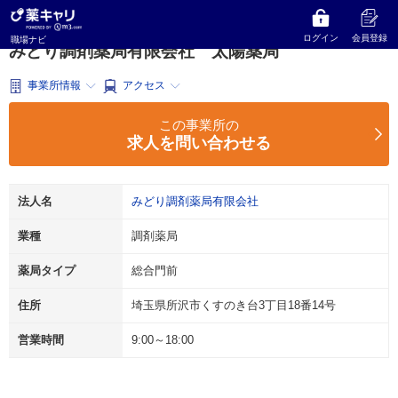
薬キャリ 職場ナビ
埼玉県
所沢市
調剤薬局
みどり調剤薬局有限会社
太陽薬局
ログイン
会員登録
職場ナビ
みどり調剤薬局有限会社 太陽薬局
事業所情報
アクセス
この事業所の
求人を問い合わせる
法人名
みどり調剤薬局有限会社
業種
調剤薬局
薬局タイプ
総合門前
住所
埼玉県所沢市くすのき台3丁目18番14号
営業時間
9:00～18:00