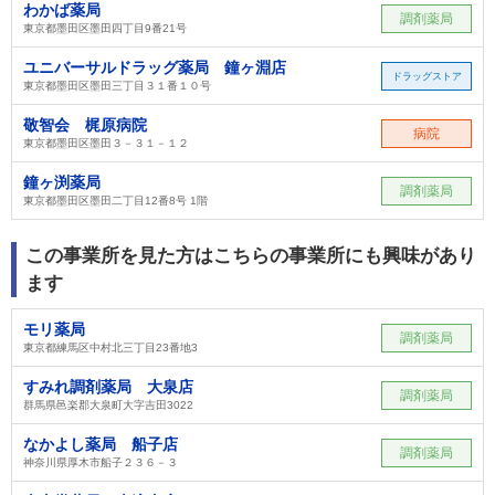
わかば薬局
調剤薬局
東京都墨田区墨田四丁目9番21号
ユニバーサルドラッグ薬局 鐘ヶ淵店
ドラッグストア
東京都墨田区墨田三丁目３１番１０号
敬智会 梶原病院
病院
東京都墨田区墨田３－３１－１２
鐘ヶ渕薬局
調剤薬局
東京都墨田区墨田二丁目12番8号 1階
この事業所を見た方はこちらの事業所にも興味があり
ます
モリ薬局
調剤薬局
東京都練馬区中村北三丁目23番地3
すみれ調剤薬局 大泉店
調剤薬局
群馬県邑楽郡大泉町大字吉田3022
なかよし薬局 船子店
調剤薬局
神奈川県厚木市船子２３６－３