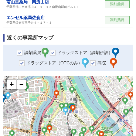
南山堂薬局 南流山店
調剤薬局
千葉県流山市南流山４－１－１５南流山駅前ビル１Ｆ
エンゼル薬局佐倉店
調剤薬局
千葉県佐倉市王子台４－１７－３
近くの事業所マップ
調剤薬局
ドラッグストア（調剤併設）
ドラッグストア（OTCのみ）
病院
+
−