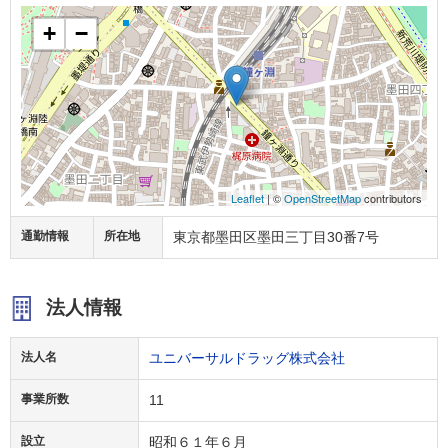
+
−
Leaflet
| ©
OpenStreetMap
contributors
通勤情報
所在地
東京都墨田区墨田三丁目30番7号
法人情報
法人名
ユニバーサルドラッグ株式会社
事業所数
11
設立
昭和６１年６月