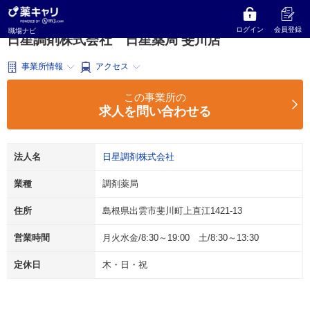
薬キャリ 職場ナビ
島根県
出雲市
調剤薬局
日星調剤株式会社
日星薬局 斐川店
ログイン
会員登録
職場ナビ
日星調剤株式会社 日星薬局 斐川店
事業所情報
アクセス
この事業所の
求人を問い合わせる
法人名
日星調剤株式会社
業種
調剤薬局
住所
島根県出雲市斐川町上直江1421-13
営業時間
月火水金/8:30～19:00 土/8:30～13:30
定休日
木・日・祝