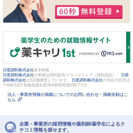
日星調剤株式会社
基本情報
日星調剤株式会社
の業種は調剤薬局/ドラッグストア（調剤併設）。
日星
調剤株式会社
は5店舗運営しています。
日星調剤株式会社
の現在の住所は
〒699-5207 島根県鹿足郡津和野町枕瀬189-7です。
法人・事業所情報の掲載についてのお問い合わせ・掲載依頼はこ
ちら
企業・事業所の採用情報や薬剤師/薬学生によるク
チコミ情報を探せます。