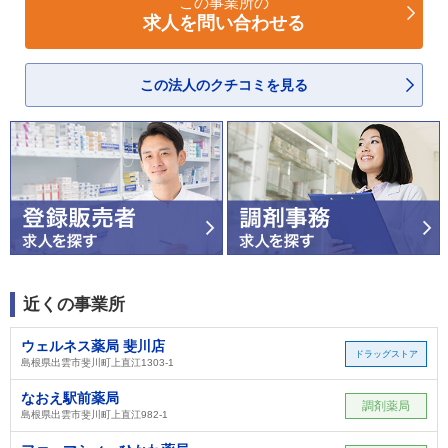
この事業所の
求人を問い合わせる
この法人のクチコミを見る
近くの事業所
ウェルネス薬局 斐川店
ドラッグストア
島根県出雲市斐川町上直江1303-1
なおえ駅前薬局
調剤薬局
島根県出雲市斐川町上直江982‐1