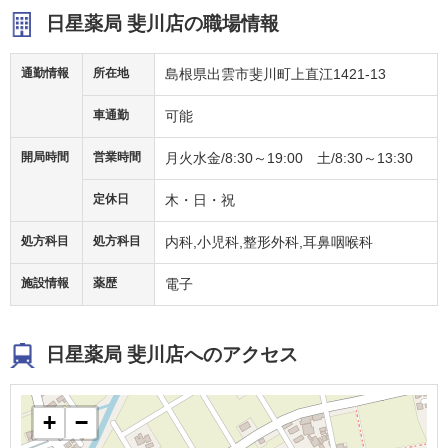
日星薬局 斐川店の職場情報
通勤情報
所在地
島根県出雲市斐川町上直江1421-13
車通勤
可能
開局時間
営業時間
月火水金/8:30～19:00 土/8:30～13:30
定休日
木・日・祝
処方科目
処方科目
内科,小児科,整形外科,耳鼻咽喉科
施設情報
薬歴
電子
日星薬局 斐川店へのアクセス
+
−