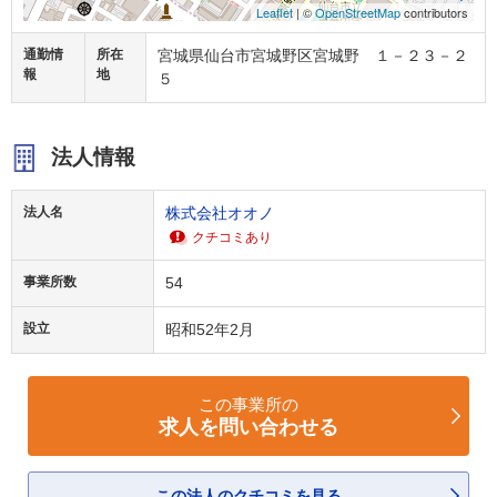
Leaflet
| ©
OpenStreetMap
contributors
通勤情
所在
宮城県仙台市宮城野区宮城野 １－２３－２
報
地
５
法人情報
法人名
株式会社オオノ
クチコミあり
事業所数
54
設立
昭和52年2月
この事業所の
求人を問い合わせる
この法人のクチコミを見る