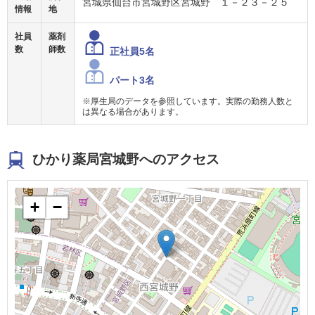
宮城県仙台市宮城野区宮城野 １－２３－２５
情報
地
社員
薬剤
数
師数
正社員5名
パート3名
※厚生局のデータを参照しています。実際の勤務人数と
は異なる場合があります。
ひかり薬局宮城野へのアクセス
+
−