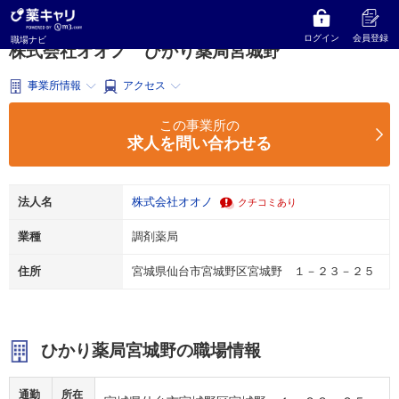
薬キャリ 職場ナビ
宮城県
仙台市宮城野区
調剤薬局
株式会社オオノ
ひかり薬局宮城野
ログイン
会員登録
職場ナビ
株式会社オオノ ひかり薬局宮城野
事業所情報
アクセス
この事業所の
求人を問い合わせる
法人名
株式会社オオノ
クチコミあり
業種
調剤薬局
住所
宮城県仙台市宮城野区宮城野 １－２３－２５
ひかり薬局宮城野の職場情報
通勤
所在