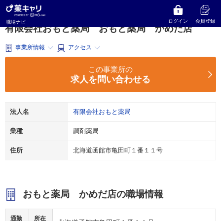
薬キャリ 職場ナビ
北海道
函館市
調剤薬局
有限会社おもと薬局
おもと薬局 かめだ店
ログイン
会員登録
職場ナビ
有限会社おもと薬局 おもと薬局 かめだ店
事業所情報
アクセス
この事業所の
求人を問い合わせる
法人名
有限会社おもと薬局
業種
調剤薬局
住所
北海道函館市亀田町１番１１号
おもと薬局 かめだ店の職場情報
通勤
所在