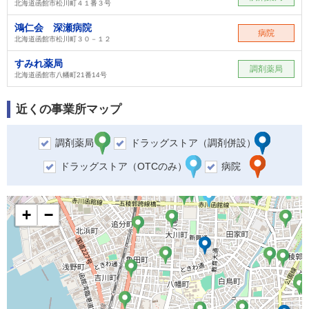
北海道函館市松川町４１番３号
鴻仁会 深瀬病院
病院
北海道函館市松川町３０－１２
すみれ薬局
調剤薬局
北海道函館市八幡町21番14号
近くの事業所マップ
調剤薬局
ドラッグストア（調剤併設）
ドラッグストア（OTCのみ）
病院
+
−