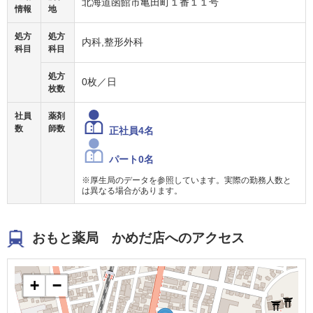
北海道函館市亀田町１番１１号
情報
地
処方
処方
内科,整形外科
科目
科目
処方
0枚／日
枚数
社員
薬剤
数
師数
正社員4名
パート0名
※厚生局のデータを参照しています。実際の勤務人数と
は異なる場合があります。
おもと薬局 かめだ店へのアクセス
+
−