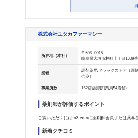
株式会社ユタカファーマシー
〒503--0015
所在地（本社）
岐阜県大垣市林町十丁目1339番
調剤薬局/ドラッグストア（調剤
業種
のみ）
事業所数
162店舗(調剤薬局54店舗)
薬剤師が評価するポイント
ご覧いただくにはm3.comに薬剤師会員または薬学
新着クチコミ