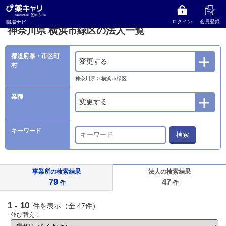
薬キャリ 職場ナビ
法人検索
神奈川県
横浜市緑区の法人一覧
ログイン
会員登録
職場ナビ
神奈川県 横浜市緑区の法人一覧
都道府県・市区町
変更する
村
神奈川県 > 横浜市緑区
業種
変更する
キーワード
検索
事業所の検索結果
法人の検索結果
79
47
件
件
1 - 10
件を表示（全 47件）
並び替え :