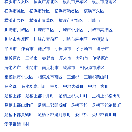
横浜市金沢区
横浜市港北区
横浜市戸塚区
横浜市港南区
横浜市旭区
横浜市緑区
横浜市瀬谷区
横浜市栄区
横浜市泉区
横浜市青葉区
横浜市都筑区
川崎市
川崎市川崎区
川崎市幸区
川崎市中原区
川崎市高津区
川崎市多摩区
川崎市宮前区
川崎市麻生区
横須賀市
平塚市
鎌倉市
藤沢市
小田原市
茅ヶ崎市
逗子市
相模原市
三浦市
秦野市
厚木市
大和市
伊勢原市
海老名市
座間市
南足柄市
綾瀬市
相模原市緑区
相模原市中央区
相模原市南区
三浦郡
三浦郡葉山町
高座郡
高座郡寒川町
中郡
中郡大磯町
中郡二宮町
足柄上郡
足柄上郡中井町
足柄上郡大井町
足柄上郡松田町
足柄上郡山北町
足柄上郡開成町
足柄下郡
足柄下郡箱根町
足柄下郡真鶴町
足柄下郡湯河原町
愛甲郡
愛甲郡愛川町
愛甲郡清川村