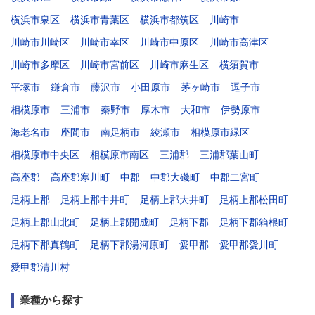
横浜市泉区
横浜市青葉区
横浜市都筑区
川崎市
川崎市川崎区
川崎市幸区
川崎市中原区
川崎市高津区
川崎市多摩区
川崎市宮前区
川崎市麻生区
横須賀市
平塚市
鎌倉市
藤沢市
小田原市
茅ヶ崎市
逗子市
相模原市
三浦市
秦野市
厚木市
大和市
伊勢原市
海老名市
座間市
南足柄市
綾瀬市
相模原市緑区
相模原市中央区
相模原市南区
三浦郡
三浦郡葉山町
高座郡
高座郡寒川町
中郡
中郡大磯町
中郡二宮町
足柄上郡
足柄上郡中井町
足柄上郡大井町
足柄上郡松田町
足柄上郡山北町
足柄上郡開成町
足柄下郡
足柄下郡箱根町
足柄下郡真鶴町
足柄下郡湯河原町
愛甲郡
愛甲郡愛川町
愛甲郡清川村
業種から探す