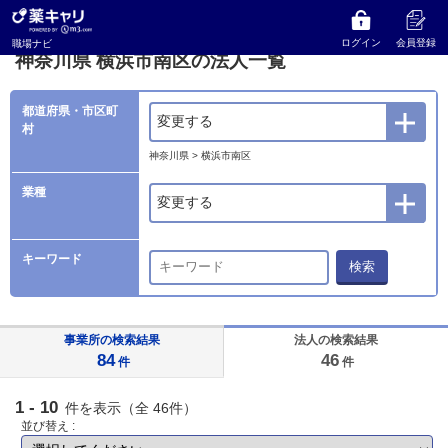
薬キャリ 職場ナビ
法人検索
神奈川県
横浜市南区の法人一覧
ログイン
会員登録
職場ナビ
神奈川県 横浜市南区の法人一覧
都道府県・市区町
変更する
村
神奈川県 > 横浜市南区
業種
変更する
キーワード
検索
事業所の検索結果
法人の検索結果
84
46
件
件
1 - 10
件を表示（全 46件）
並び替え :